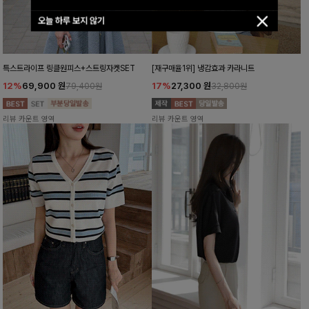
오늘 하루 보지 않기
특스트라이프 링클원피스+스트링자켓SET
[재구매율1위] 냉감효과 카라니트
12%
69,900
원
17%
27,300
원
79,400원
32,800원
리뷰 카운트 영역
리뷰 카운트 영역