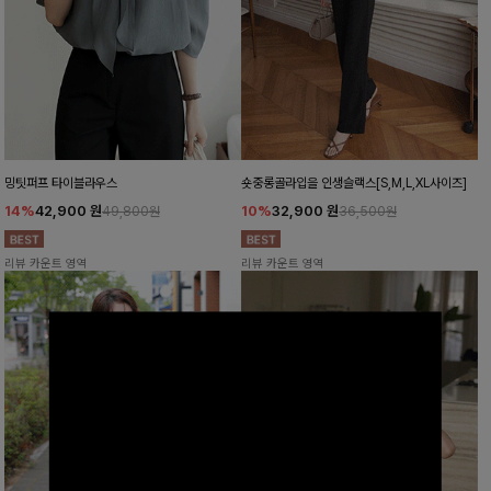
밍팃퍼프 타이블라우스
숏중롱골라입을 인생슬랙스[S,M,L,XL사이즈]
14%
42,900
원
10%
32,900
원
49,800원
36,500원
리뷰 카운트 영역
리뷰 카운트 영역