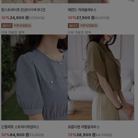
함스트라이프 린넨브이넥가디건
메칸드 카라블라우스
10%
24,900
원
10%
37,900
원
27,600원
42,100원
리뷰 카운트 영역
리뷰 카운트 영역
딘젤퍼프 스트라이프원피스
로즐리본 러플블라우스
10%
64,900
원
13%
38,900
원
72,100원
44,700원