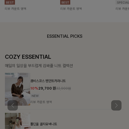
리뷰 카운트 영역
리뷰 카운트 영역
리뷰 카운
ESSENTIAL PICKS
COZY ESSENTIAL
매일의 일상을 부드럽게 감싸줄 니트 컬렉션
콤비스코스 펜던트카라니트
10%
29,700
원
32,900원
리뷰 카운트 영역
폴딘울 골지유넥니트