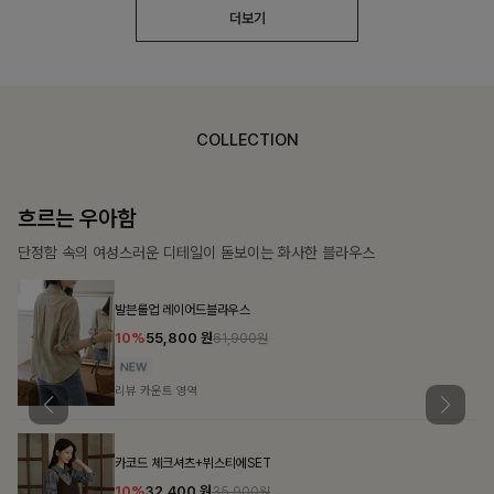
더보기
COLLECTION
가벼운 계절감
탄탄한 소재와 깔끔한 핏, 매일 손이 가는 데일리 티셔츠
톡애플 배색티셔츠
10%
15,900
원
17,600원
리뷰 카운트 영역
브쉘모달 프린팅티셔츠