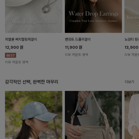
피엘룬 써지컬링목걸이
벤뮤트 드롭귀걸이
노잉티 링
12,900
원
11,900
원
13,90
리뷰 카운트 영역
리뷰 카운
리뷰 카운트 영역
감각적인 선택, 완벽한 마무리
더보기