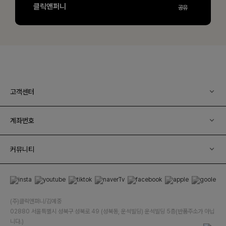
고객센터
계좌번호
커뮤니티
(주)클릭앤퍼니/김예중
02880 서울특별시 성북구 성북로 49 (성북동, 운석빌딩) 운석빌딩 5층(반품주소가 아닙
니다.)