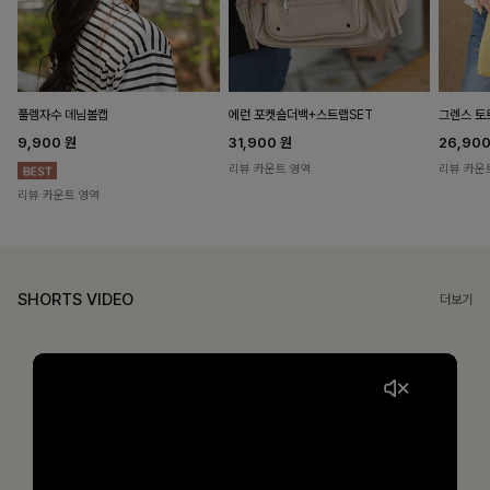
풀렘자수 데님볼캡
에런 포켓숄더백+스트랩SET
그렌스 토
9,900
원
31,900
원
26,90
리뷰 카운트 영역
리뷰 카운
리뷰 카운트 영역
SHORTS VIDEO
더보기