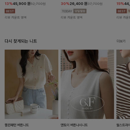
13%
45,900
원
30%
26,400
원
15%
44
52,700원
37,700원
리뷰 카운트 영역
리뷰 카운트 영역
리뷰 카운
다시 찾게되는 니트
더보기
캘핀패턴 버튼니트
앤토이 버튼나시니트
월스트라