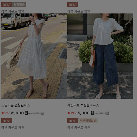
리뷰 카운트 영역
리뷰 카운트 영역
초밍리본 펀칭원피스
레킷퍼프 셔링블라우스
15%
35,900
원
10%
15,900
원
42,200원
17,600원
리뷰 카운트 영역
리뷰 카운트 영역