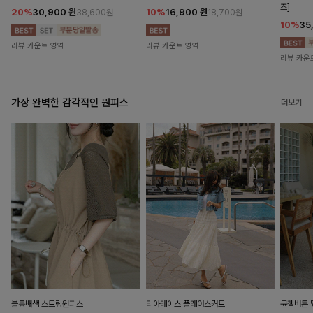
즈]
20%
30,900
원
10%
16,900
원
38,600원
18,700원
10%
35
리뷰 카운트 영역
리뷰 카운트 영역
리뷰 카운
가장 완벽한 감각적인 원피스
더보기
블룽배색 스트링원피스
리아레이스 플레어스커트
뮨첼버튼 