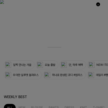
0
03
33
일찍 만나는 가을
오늘 출발
단, 하루 혜택
NEW IT
우아한 실루엣 블라우스
하나로 완성된 코디 #원피스
데일리 #
WEEKLY BEST
NEW
BLOUSE
PANTS
DRESS
KNIT
T-SHIRT
ALL