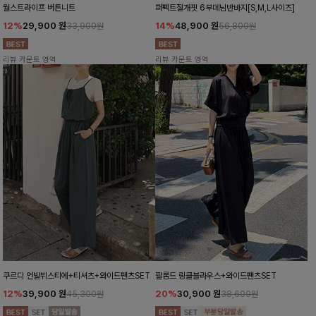
월스트라이프 버튼니트
퍼펙트절개핏 6부데님반바지[S,M,L사이즈]
12%
29,900
원
14%
48,900
원
33,900원
56,800원
리뷰 카운트 영역
리뷰 카운트 영역
쿠르디 언발뷔스티에+티셔츠+와이드팬츠SET
팔롬드 링클블라우스+와이드팬츠SET
12%
39,900
원
20%
30,900
원
45,300원
38,600원