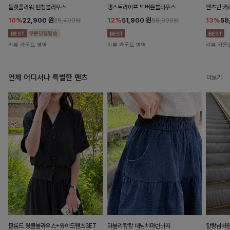
들렛플라워 펀칭블라우스
댕스트라이프 백버튼블라우스
엔즈빈 카
10%
22,900
원
12%
51,900
원
13%
59
25,400원
58,900원
리뷰 카운트 영역
리뷰 카운트 영역
리뷰 카운
언제 어디서나 특별한 팬츠
더보기
팔롬드 링클블라우스+와이드팬츠SET
러블리캉캉 데님치마반바지
찰랑넘버원