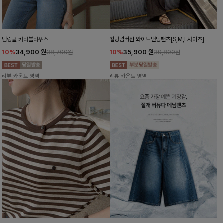
덤링클 카라블라우스
찰랑넘버원 와이드밴딩팬츠[S,M,L사이즈]
10%
34,900
원
10%
35,900
원
38,700원
39,800원
리뷰 카운트 영역
리뷰 카운트 영역