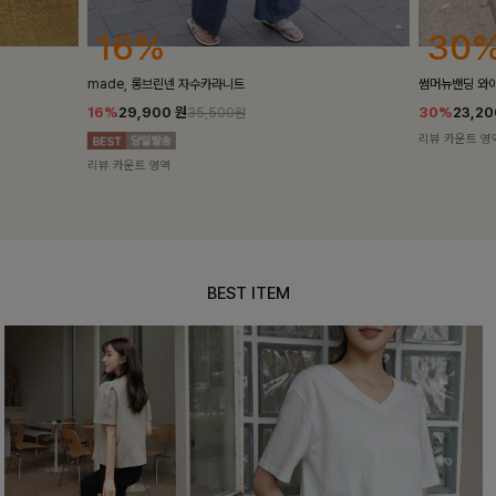
30%
25
썸머뉴밴딩 와이드슬랙스[S,M,L사이즈]
밴스트라이프 
30%
23,200
원
25%
35,10
33,100원
리뷰 카운트 영역
리뷰 카운트 영
BEST ITEM