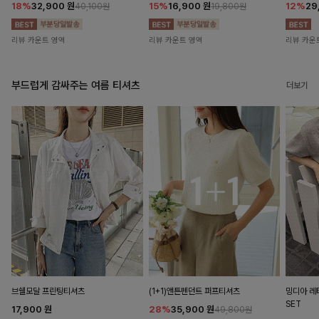
18%
32,900
원
15%
16,900
원
12%
29
40,100원
19,800원
리뷰 카운트 영역
리뷰 카운트 영역
리뷰 카운
부드럽게 감싸주는 여름 티셔츠
더보기
브쉘모달 프린팅티셔츠
(1+1)앤튼펜던트 퍼프티셔츠
밍디아 
SET
17,900
원
28%
35,900
원
49,800원