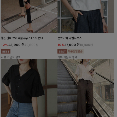
폴릿핀턱 브이넥블라우스+스트랩SET
콘브이넥 라벨티셔츠
12%
43,900
원
10%
17,900
원
49,800원
19,800원
리뷰 카운트 영역
리뷰 카운트 영역