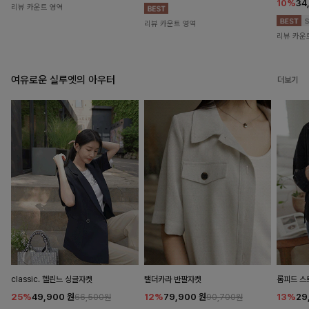
10%
34
리뷰 카운트 영역
리뷰 카운트 영역
리뷰 카운
여유로운 실루엣의 아우터
더보기
classic. 헬린느 싱글자켓
탤더카라 반팔자켓
롬피드 
25%
49,900
원
12%
79,900
원
13%
29
66,500원
90,700원