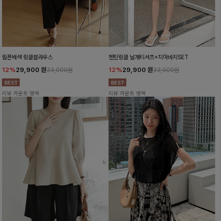
릴픈배색 링클블라우스
헨틴링클 날개티셔츠+치마바지SET
12%
29,900
원
12%
29,900
원
33,900원
33,900원
리뷰 카운트 영역
리뷰 카운트 영역