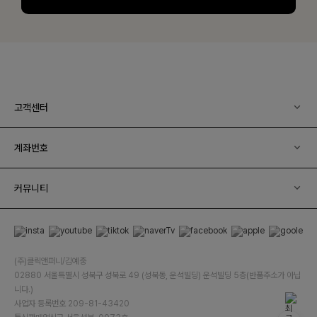
고객센터
계좌번호
커뮤니티
(주)클릭앤퍼니/김예중
02880 서울특별시 성북구 성북로 49 (성북동, 운석빌딩) 운석빌딩 5층(반품주소가 아닙
니다.)
사업자 등록번호 209-81-43420