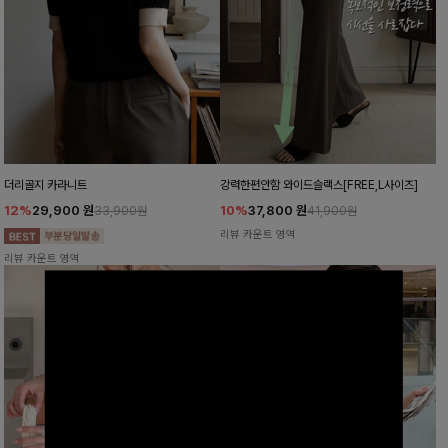
더리골지 카라니트
강력한편안함 와이드슬랙스[FREE,L사이즈]
12%
29,900
원
10%
37,800
원
33,900원
41,900원
리뷰 카운트 영역
리뷰 카운트 영역