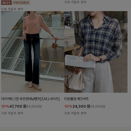
리뷰 카운트 영역
리뷰 카운트 영역
다이어트그만 부츠컷데님팬츠[S,M,L사이즈]
티븐롤업 체크셔츠
10%
47,700
원
10%
24,300
원
52,900원
26,900원
리뷰 카운트 영역
리뷰 카운트 영역