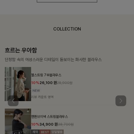
COLLECTION
가벼운 계절감
탄탄한 소재와 깔끔한 핏, 매일 손이 가는 데일리 티셔츠
몽즐라운드 베이직티셔츠
10%
15,300
원
16,900원
리뷰 카운트 영역
칠킷배색 프린팅맨투맨티
10%
20,700
원
22,900원