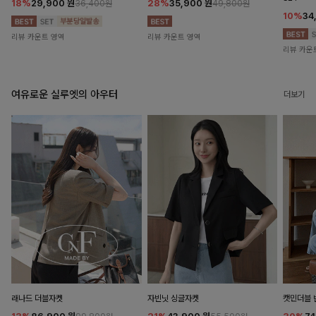
18%
29,900
원
28%
35,900
원
36,400원
49,800원
10%
34
리뷰 카운트 영역
리뷰 카운트 영역
리뷰 카운
여유로운 실루엣의 아우터
더보기
래나드 더블자켓
자빈닛 싱글자켓
캣민더블 