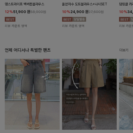
댕스트라이프 백버튼블라우스
율븐자수 도트블라우스+나시SET
덤링클 카
12%
51,900
원
10%
24,900
원
10%
34
58,900원
27,600원
리뷰 카운트 영역
리뷰 카운트 영역
리뷰 카운
언제 어디서나 특별한 팬츠
더보기