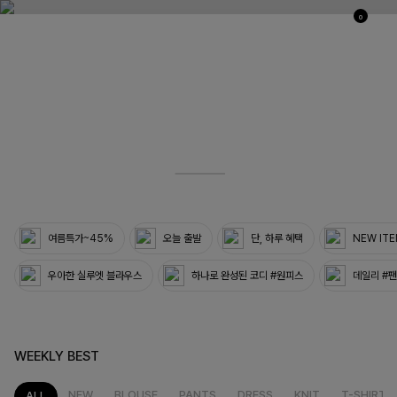
0
03
33
여름특가~45%
오늘 출발
단, 하루 혜택
NEW IT
우아한 실루엣 블라우스
하나로 완성된 코디 #원피스
데일리 #
WEEKLY BEST
NEW
BLOUSE
PANTS
DRESS
KNIT
T-SHIRT
ALL