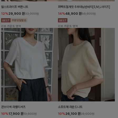
월스트라이프 버튼니트
퍼펙트절개핏 6부데님반바지[S,M,L사이즈]
12%
29,900
원
14%
48,900
원
33,900원
56,800원
리뷰 카운트 영역
리뷰 카운트 영역
콘브이넥 라벨티셔츠
소프트해 라운드니트
10%
17,900
원
10%
26,100
원
19,800원
28,900원