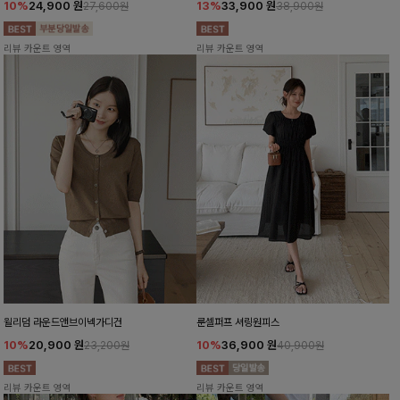
10%
24,900
원
13%
33,900
원
27,600원
38,900원
리뷰 카운트 영역
리뷰 카운트 영역
윌리덤 라운드앤브이넥가디건
룬셀퍼프 셔링원피스
10%
20,900
원
10%
36,900
원
23,200원
40,900원
리뷰 카운트 영역
리뷰 카운트 영역