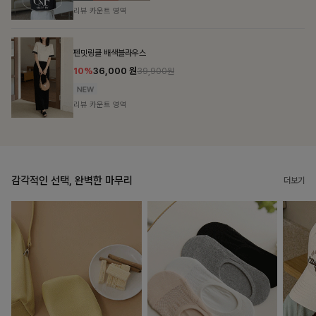
리뷰 카운트 영역
브쉘모달 프린팅티셔츠
10%
16,200
원
17,900원
리뷰 카운트 영역
감각적인 선택, 완벽한 마무리
더보기