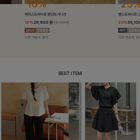
25%
10%
밴스트라이프 스트링원피스
[5천장돌파/C
25%
35,100
원
10%
34,90
46,800원
리뷰 카운트 영역
리뷰 카운트 영
BEST ITEM