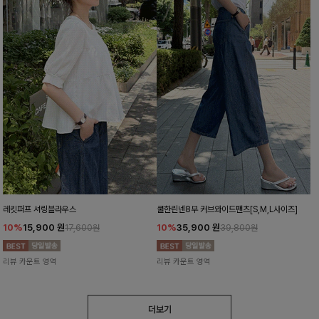
레킷퍼프 셔링블라우스
쿨한린넨8부 커브와이드팬츠[S,M,L사이즈]
10%
15,900
원
10%
35,900
원
17,600원
39,800원
리뷰 카운트 영역
리뷰 카운트 영역
더보기