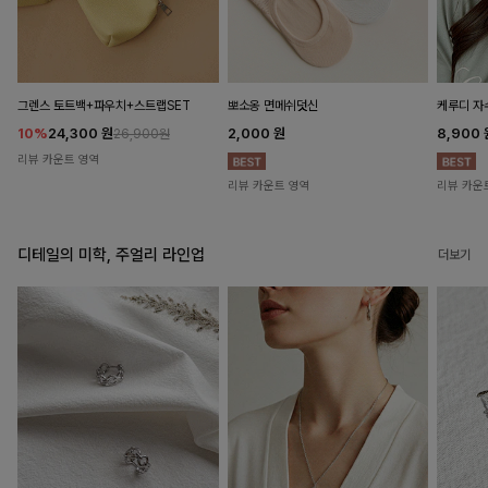
뽀소옹 면메쉬덧신
그렌스 토트백+파우치+스트랩SET
케루디 자
2,000
원
10%
24,300
원
8,900
26,900원
리뷰 카운트 영역
리뷰 카운트 영역
리뷰 카운
디테일의 미학, 주얼리 라인업
더보기