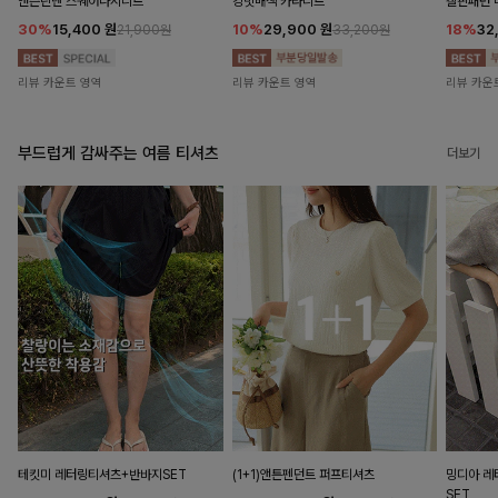
앤즌린넨 스퀘어나시니트
킹밋배색 카라니트
캘핀패턴 
30%
15,400
원
10%
29,900
원
18%
32
21,900원
33,200원
리뷰 카운트 영역
리뷰 카운트 영역
리뷰 카운
부드럽게 감싸주는 여름 티셔츠
더보기
테킷미 레터링티셔츠+반바지SET
(1+1)앤튼펜던트 퍼프티셔츠
밍디아 
SET