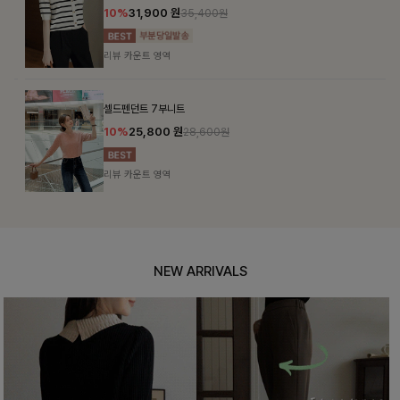
10%
31,900
원
35,400원
리뷰 카운트 영역
셀드펜던트 7부니트
10%
25,800
원
28,600원
리뷰 카운트 영역
NEW ARRIVALS