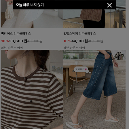
오늘 하루 보지 않기
펌레이스 리본블라우스
럽틸스퀘어 리본블라우스
10%
39,600
원
10%
44,100
원
43,900원
48,900원
리뷰 카운트 영역
리뷰 카운트 영역