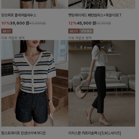
밍킷퍼프 플레어블라우스
캣밍레이어드 패턴원피스+목걸이SET
10%
39,600
원
12%
45,900
원
43,900원
52,100원
리뷰 카운트 영역
리뷰 카운트 영역
함스트라이프 린넨브이넥가디건
이지스판 카프리슬랙스[S,M,L사이즈]