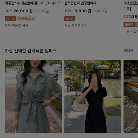
딱좋은5부 데님반바지[S,M,L,XL사이즈]
쿨코튼핀턱 밴딩반바지
더예쁜린넨
이즈]
10%
26,900
원
15%
19,900
원
29,800원
23,400원
12%
36
리뷰 카운트 영역
리뷰 카운트 영역
리뷰 카운
가장 완벽한 감각적인 원피스
더보기