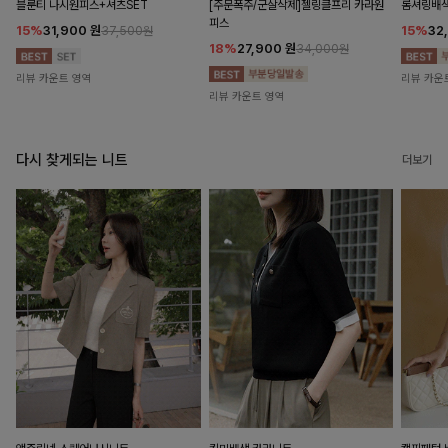
블룬티 나시원피스+셔츠SET
[주문폭주/군살삭제]젤링클프리 카라원
롬셔링배
피스
15%
31,900
원
15%
32
37,500원
18%
27,900
원
34,000원
리뷰 카운트 영역
리뷰 카운
리뷰 카운트 영역
다시 찾게되는 니트
더보기