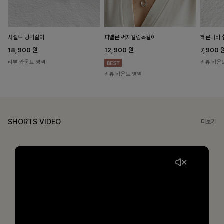
헤룬나비 
사셀드 링귀걸이
피엘룬 써지컬링목걸이
7,900
18,900
원
12,900
원
리뷰 카운
리뷰 카운트 영역
리뷰 카운트 영역
SHORTS VIDEO
더보기