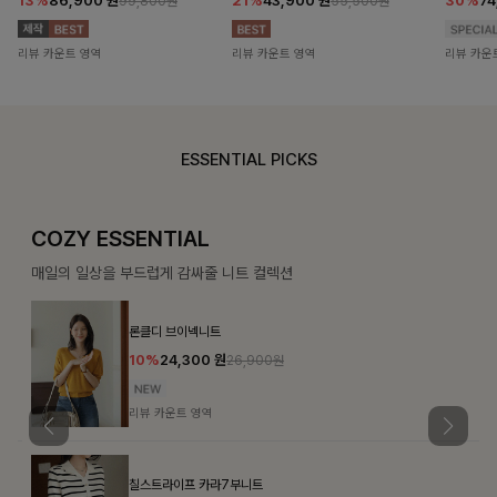
13%
86,900
원
21%
43,900
원
30%
7
99,800원
55,500원
리뷰 카운트 영역
리뷰 카운트 영역
리뷰 카운
ESSENTIAL PICKS
COZY ESSENTIAL
매일의 일상을 부드럽게 감싸줄 니트 컬렉션
론클디 브이넥니트
10%
24,300
원
26,900원
리뷰 카운트 영역
칠스트라이프 카라7부니트