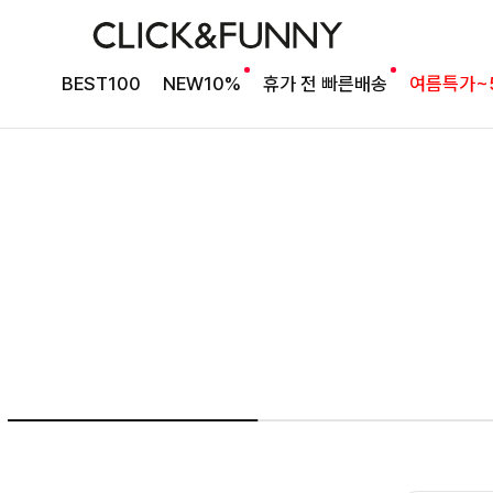
여름의 끝을 완성할
BEST100
NEW10%
휴가 전 빠른배송
여름특가~
감각적인 원피스
셀퍼프 셔링원피스