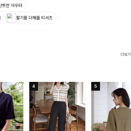
산뜻한 아우터
트
활기를 더해줄 티셔츠
더보기