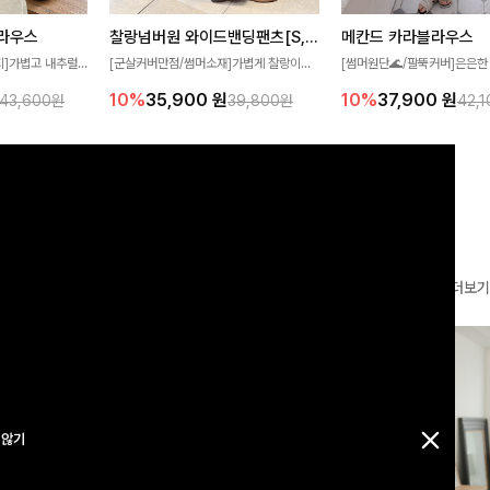
찰랑넘버원 와이드밴딩팬츠[S,M,L사이즈]
메칸드 카라블라우스
라우스
[군살커버만점/썸머소재]가볍게 찰랑이는
[썸머원단🌊/팔뚝커버]은은한
지]가볍고 내추럴
원단과 여유로운 와이드 핏으로 하루 종일
와 여유로운 실루엣이 만나 
라우스로, 답답함
10%
35,900
원
10%
37,900
원
39,800원
42,
43,600원
편안하게 착용하실 수 있는 팬츠입니다 🖤
세련된 무드를 연출해주는 블
 얼굴선을 더욱 시
✨ 허리 전체 밴딩과 스트링 디테일로 안정
리룩부터 출근룩까지 다양하게
🌿
감 있는 착용감을 더해드려요!
은 베이직한 디자인!
더보기
 않기