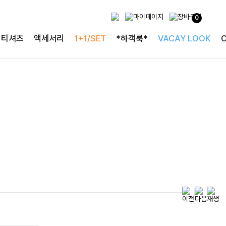
0
특별한 날을 빛내는
티셔츠
액세서리
1+1/SET
*하객룩*
VACAY LOOK
하객룩의 정석
로즐리본 러플블라우스