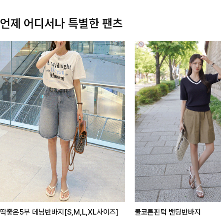
언제 어디서나 특별한 팬츠
딱좋은5부 데님반바지[S,M,L,XL사이즈]
쿨코튼핀턱 밴딩반바지