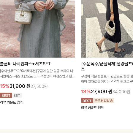
블룬티 나시원피스+셔츠SET
[주문폭주/군살삭제]젤링클프
스
[우아한무드🤍/휴가룩추천]구김이 덜한 링클 소재의 나
시원피스+셔츠 조합으로 코디 걱정없이 여성스럽고 편안
구김이 적은 링클프리 원단으로 항상 
하게 즐길 수 있는 아이템이에요:)
하며 일자로 떨어지는 넉넉한 핏으로 
15%
31,900
원
37,500원
해주는 원피스에요🖤
18%
27,900
원
34,000원
리뷰 카운트 영역
리뷰 카운트 영역