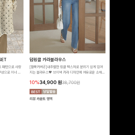
ET
덤링클 카라블라우스
비반드 링클
트 패턴으로 사랑
[팔뚝커버✌]내추럴한 링클 텍스처로 분위기 있게 입어
[구김걱정없는✨/
구성으로 이너 걱
지는 블라우스🖤 브이넥 카라 디자인에 여유로운 소매핏
처가 돋보이는 블
:)
더해져 여리하면서도 시원한 무드로 즐기기 좋아요-
소매 디테일이 
10%
34,900
원
17%
28,9
38,700원
연출해드려요!
리뷰 카운트 영역
리뷰 카운트 영역