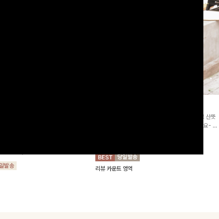
2차리오더]뮨스트링 플라워원피
딘젤퍼프 스트라이프원피스
[청순무드/체형커버]꾸안꾸 무드의 정석🤍 가볍고 산뜻
워 패턴과 랩 디자인으로 여성스러우면
한 착용감으로 여름 내내 손이 자주 가는 원피스예요- 은
를 더해주며 스트링이 내장되어있어 슬
은한 스트라이프 패턴과 여유로운 핏이 만나 편안함은 물
10%
64,900
원
72,100원
할 수 있어요🤍
론, 고급스러운 분위기까지 더해드립니다
00
원
36,800원
리뷰 카운트 영역