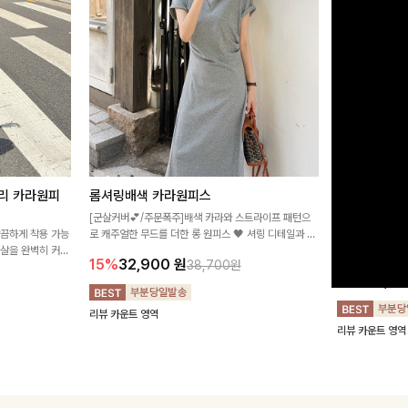
리 카라원피
롬셔링배색 카라원피스
[비율만점/
스
[군살커버💕/주문폭주]배색 카라와 스트라이프 패턴으
깔끔하게 착용 가능
로 캐주얼한 무드를 더한 롱 원피스 🖤 셔링 디테일과 쫀
고급스러운 플라
군살을 완벽히 커버
쫀한 스판 소재로 편안하면서도 여성스럽게 연출돼요
서 세련된 분위기
15%
32,900
원
38,700원
림하게 핏을 조절
12%
32,4
리뷰 카운트 영역
리뷰 카운트 영역