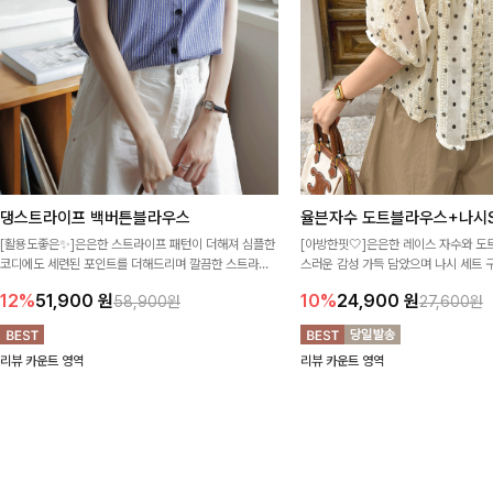
댕스트라이프 백버튼블라우스
율븐자수 도트블라우스+나시S
[활용도좋은✨]은은한 스트라이프 패턴이 더해져 심플한
[아방한핏🤍]은은한 레이스 자수와 도
코디에도 세련된 포인트를 더해드리며 깔끔한 스트라이
스러운 감성 가득 담았으며 나시 세트 
프 디테일로 유행 없이 오래 함께하기 좋은 블라우스예요
정없이 손쉽게 코디 가능한 블라우스에요
12%
51,900
원
10%
24,900
원
58,900원
27,600원
리뷰 카운트 영역
리뷰 카운트 영역