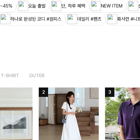
~45%
오늘 출발
단, 하루 혜택
NEW ITEM
하나로 완성된 코디 #원피스
데일리 #팬츠
화사한 #니
T-SHIRT
OUTER