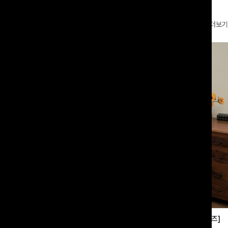
더보기
부츠컷슬랙스[S,M,L사이즈]
쿨링버튼 8부와이드팬츠[FREE,L사이즈]