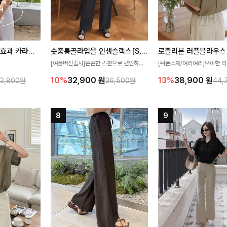
[재구매율1위] 냉감효과 카라니트
숏중롱골라입을 인생슬랙스[S,M,L,XL사이즈]
로즐리본 러플블라우스
[여름버전출시]쫀쫀한 스판으로 편안하게
[쉬폰소재/여리여리]우아한 리
필요가 없어요!얇
착용되어 누구나 입기 좋은 데일리 슬랙스!
연스럽게 흐르는 러플 디테일
10%
32,900
원
13%
38,900
원
32,800원
36,500원
44,
여름에도 시원하게
숏·기본·롱 기장과 와이드·부츠컷 핏까지 취
분위기를 더해주는 블라우스 
다
향에 맞게 선택할 수 있어 더욱 만족스러워
한 소재감과 여유롭게 떨어지
요
얼굴까지 화사해 보이며 세련
좋아요