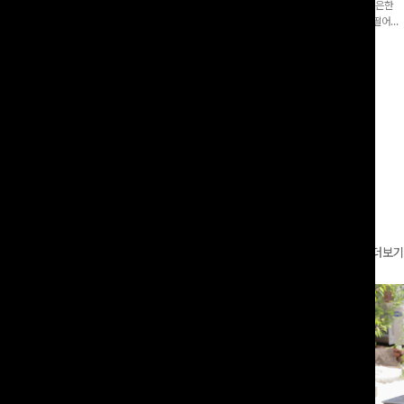
증👍]누구나 갖고 싶어할 슬랙스:)베이
[바스락소재💙/8부기장]사이드 버튼 디테일이 은은한
로 이쁜 핏 연출은 물론,쫀쫀한 스판끼
포인트가 되어주는 와이드 팬츠입니다. 여유롭게 떨어지
하게!
는 실루엣과 가볍게 바스락거리는 소재감으로 시원하고
00
원
14%
42,900
원
37,300원
49,800원
편안하게 즐기기 좋은 아이템-
리뷰 카운트 영역
더보기