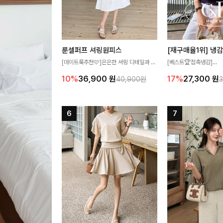
룬셀퍼프 셔링원피스
[데이트룩추천🩷]은은한 셔링 디테일과 퍼
[베스트🏆접촉냉감]
프 소매가 어우러져 사랑스러운 무드를 완
여름에도 무더위 걱정할 
10%
36,900
원
17%
27,300
원
40,900원
성해주는 원피스🤍 허리 스모크 밴딩이 슬
고 가벼운 소재감으로 
림한 실루엣을 연출해주며, 자연스럽게 퍼
즐기실 수 있는 니트랍니
지는 플레어 라인으로 여성스럽고 편안하게
즐기기 좋아요