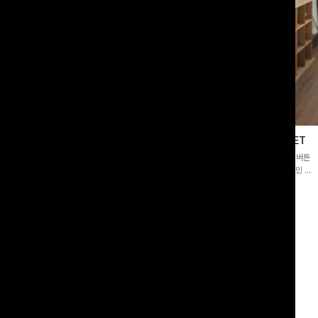
블라우스
제딧레이어드 블라우스+플레어팬츠SET
스퀘어넥]입체감 있는 링클 엠보 텍스
[완성도높은💗]레이어드한 듯 자연스러운 나시와 버튼
라우스- 여유로운 실루엣과 물결 짜임
원피스가 함께 구성된 세트 아이템입니다. 코디 고민 없
더해져 편안하면서도 여성스러운 무드를
이 한 벌만으로도 내추럴하면서 여성스러운 썸머룩 완성!
00
원
12%
43,900
원
34,800원
49,800원
리뷰 카운트 영역