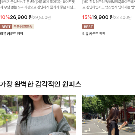
[허벅지군살커버/히든밴딩]여유롭게 떨어지는 와이드핏
[베이직컬러구성/부해보임X]와이드하게
과 부담 없는 5부 기장으로 편안하게 즐기기 좋은 데님
로 편안하면서도 멋스럽게 입어지는 밴딩
팬츠 ✨ 빈티지한 워싱감이 더해져 캐주얼하면서도 트렌
한 포켓 디테일 더해져 데일리룩부터 
10%
26,900
원
15%
19,900
원
29,800원
23,400원
디한 무드로 연출
높게 즐겨지는 아이템!
리뷰 카운트 영역
리뷰 카운트 영역
가장 완벽한 감각적인 원피스