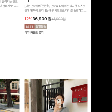
즈]
 떨어지는 핏으
[MADE/후기인
 반바지🤎 넉넉
[미운군살커버/쫀쫀👍]군살을 잡아주는 깔끔한 부츠컷
직하지만 부츠컷으
여행룩까지 활용도
핏에 발목이 드러나는 8부 기장으로 다리를 슬림하고 길
로 하루종일 편안
20%
29,9
어보이게 만들어주며 생지 소재로 멋을 더한 데님팬츠에
12%
36,900
원
41,900원
요~!
리뷰 카운트 영역
리뷰 카운트 영역