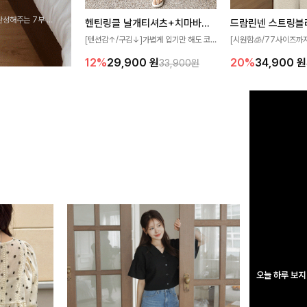
완성해주는 7부 블
헨틴링클 날개티셔츠+치마바지SET
드람린넨 스트링블
 스타일링을 연출하
[텐션감↑/구김↓]가볍게 입기만 해도 코
[시원함🧊/77사이즈까
디가 완성되는 세트 아이템으로, 자연스럽
한 텍스처가 돋보이는 블
12%
29,900
원
20%
34,900
원
33,900원
게 퍼지는 프릴 날개 소매가 우아한 포인트
없는 슬릿 카라 디자인이
를 더해드립니다💕 잔잔한 링클 텍스처 소
원하게 연출해드립니다 
재와 편안한 허리밴딩으로 하루 종일 산뜻
하고 쾌적하게 즐겨보세요!
오늘 하루 보지