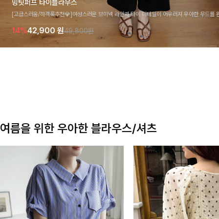
밍팃퍼프 타이블라우스
[고급스러움/하객룩추천💎]여성스러운 브이넥 라인과 타이 디테일이 어우러져 우아한 무드를 
라우스 🤍 여유로운 7부 소매로 편안하게 착용되며 데일리룩부터 출근룩, 하객룩까지 세련된
14%
42,900
원
49,800원
기 좋은 아이템이에요
여름을 위한 우아한 블라우스/셔츠