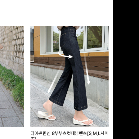
더예쁜린넨 8부부츠컷데님팬츠[S,M,L사이
급속쿨링효과 