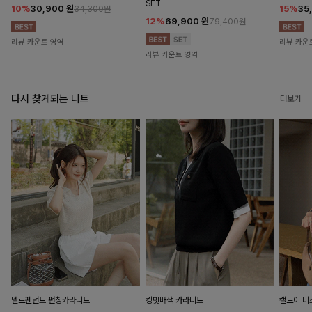
SET
10%
30,900
원
15%
35
34,300원
12%
69,900
원
79,400원
리뷰 카운트 영역
리뷰 카운
리뷰 카운트 영역
다시 찾게되는 니트
더보기
델로펜던트 펀칭카라니트
킹밋배색 카라니트
캘로이 비