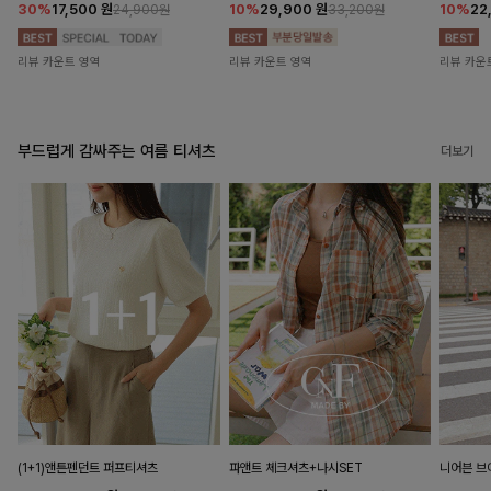
30%
17,500
원
10%
29,900
원
10%
22
24,900원
33,200원
리뷰 카운트 영역
리뷰 카운트 영역
리뷰 카운
부드럽게 감싸주는 여름 티셔츠
더보기
(1+1)앤튼펜던트 퍼프티셔츠
파앤트 체크셔츠+나시SET
니어븐 브