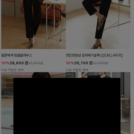
릴픈배색 링클블라우스
멋진핏완성 일자배기슬랙스[S,M,L사이즈]
10%
28,800
원
10%
29,700
원
31,900원
32,900원
리뷰 카운트 영역
리뷰 카운트 영역