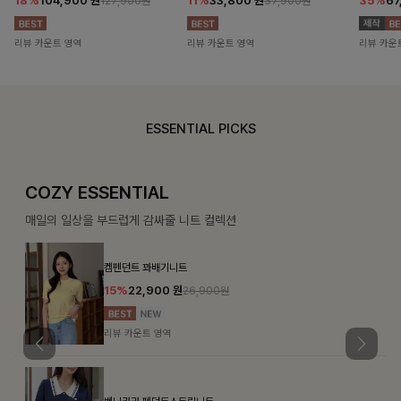
18%
104,900
원
11%
33,800
원
35%
67
127,900원
37,900원
리뷰 카운트 영역
리뷰 카운트 영역
리뷰 카운
ESSENTIAL PICKS
COZY ESSENTIAL
매일의 일상을 부드럽게 감싸줄 니트 컬렉션
켐펜던트 꽈배기니트
15%
22,900
원
26,900원
리뷰 카운트 영역