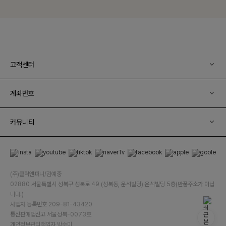
고객센터
계좌번호
커뮤니티
(주)클릭앤퍼니/김예중
02880 서울특별시 성북구 성북로 49 (성북동, 운석빌딩) 운석빌딩 5층(반품주소가 아닙
니다.)
사업자 등록번호 209-81-43420
통신판매업신고 서울성북-0073호
개인정보관리책임자 박수미