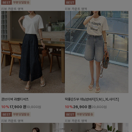
리뷰 카운트 영역
리뷰 카운트 영역
콘브이넥 라벨티셔츠
딱좋은5부 데님반바지[S,M,L,XL사이즈]
10%
17,900
원
10%
26,900
원
19,800원
29,800원
리뷰 카운트 영역
리뷰 카운트 영역