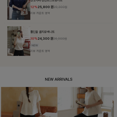
벤닛카라 펜던트스트링니트
12%
25,800
원
29,300원
리뷰 카운트 영역
폴딘울 골지유넥니트
10%
24,300
원
26,900원
리뷰 카운트 영역
NEW ARRIVALS