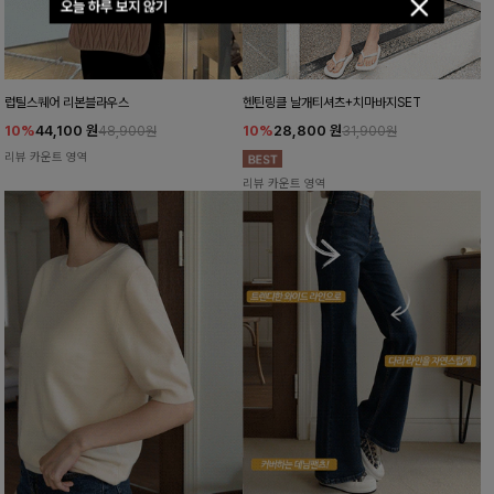
오늘 하루 보지 않기
럽틸스퀘어 리본블라우스
헨틴링클 날개티셔츠+치마바지SET
10%
44,100
원
10%
28,800
원
48,900원
31,900원
리뷰 카운트 영역
리뷰 카운트 영역