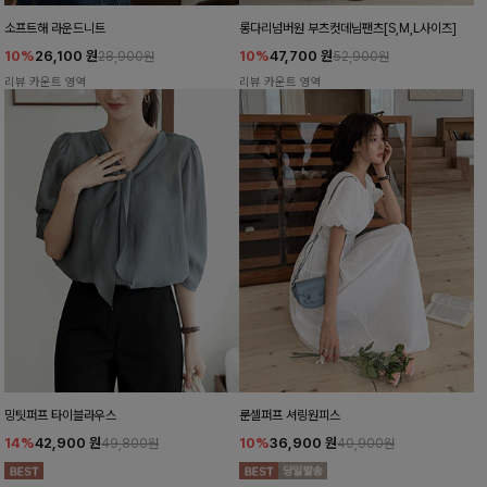
소프트해 라운드니트
롱다리넘버원 부츠컷데님팬츠[S,M,L사이즈]
10%
26,100
원
10%
47,700
원
28,900원
52,900원
리뷰 카운트 영역
리뷰 카운트 영역
밍팃퍼프 타이블라우스
룬셀퍼프 셔링원피스
14%
42,900
원
10%
36,900
원
49,800원
40,900원