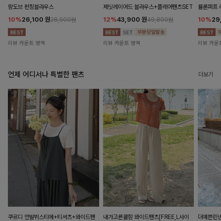
랑도브 펀칭블라우스
제딧레이어드 블라우스+플레어팬츠SET
뮬론퍼프
10%
26,100
원
12%
43,900
원
10%
29
28,900원
49,800원
리뷰 카운트 영역
리뷰 카운트 영역
리뷰 카운
언제 어디서나 특별한 팬츠
더보기
쿠르디 언발뷔스티에+티셔츠+와이드팬
내가고른쿨함 와이드팬츠[FREE,L사이
더예쁜린넨