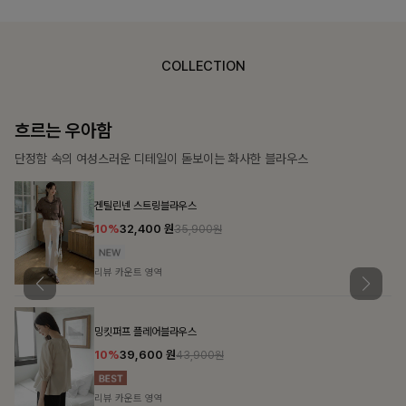
COLLECTION
가벼운 계절감
탄탄한 소재와 깔끔한 핏, 매일 손이 가는 데일리 티셔츠
몽즐라운드 베이직티셔츠
10%
15,300
원
16,900원
리뷰 카운트 영역
칠킷배색 프린팅맨투맨티
10%
20,700
원
22,900원
리뷰 카운트 영역