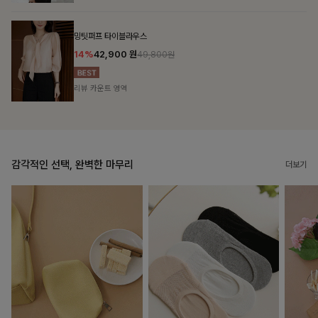
브쉘모달 프린팅티셔츠
10%
16,200
원
17,900원
리뷰 카운트 영역
감각적인 선택, 완벽한 마무리
더보기