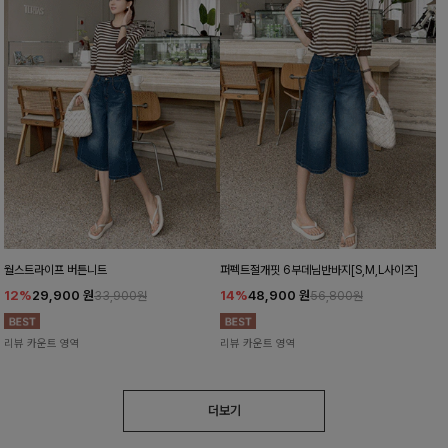
월스트라이프 버튼니트
퍼펙트절개핏 6부데님반바지[S,M,L사이즈]
12%
29,900
원
14%
48,900
원
33,900원
56,800원
리뷰 카운트 영역
리뷰 카운트 영역
더보기