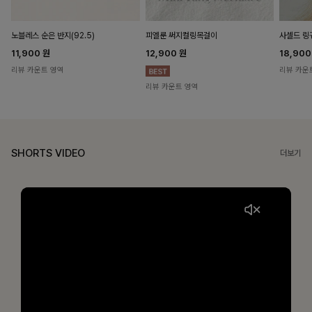
노블레스 순은 반지(92.5)
피엘룬 써지컬링목걸이
사셀드 링
11,900
원
12,900
원
18,90
리뷰 카운트 영역
리뷰 카운
리뷰 카운트 영역
SHORTS VIDEO
더보기