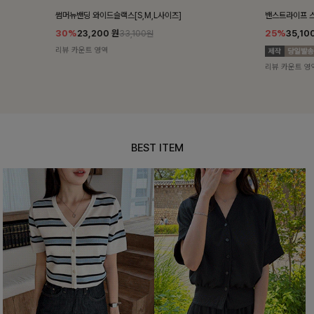
밴스트라이프 스트링원피스
쥬린레이스 카
25%
35,100
원
12%
34,90
46,800원
리뷰 카운트 영역
리뷰 카운트 영
BEST ITEM