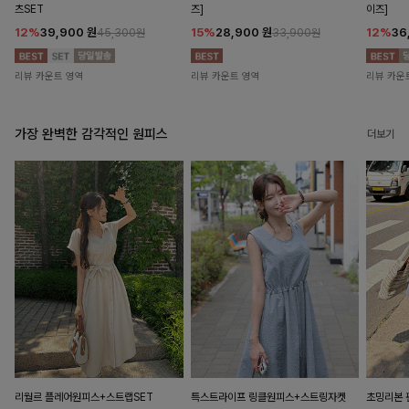
츠SET
즈]
이즈]
12%
39,900
원
15%
28,900
원
12%
36
45,300원
33,900원
리뷰 카운트 영역
리뷰 카운트 영역
리뷰 카운
가장 완벽한 감각적인 원피스
더보기
리월르 플레어원피스+스트랩SET
특스트라이프 링클원피스+스트링자켓
초밍리본 