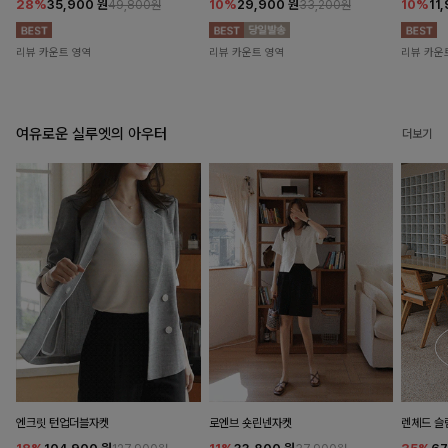
28%
35,900
원
10%
29,900
원
10%
11
49,800원
33,200원
리뷰 카운트 영역
리뷰 카운트 영역
리뷰 카운
여유로운 실루엣의 아우터
더보기
엔크릿 턴업더블자켓
로엔브 숏린넨자켓
렌체드 슬