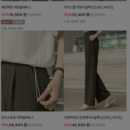
레킷퍼프 셔링블라우스
이지스판 카프리슬랙스[S,M,L사이즈]
10%
15,900
원
10%
32,400
원
17,600원
35,900원
리뷰 카운트 영역
리뷰 카운트 영역
초리스트링 카라블라우스
굿핀턱라인 린넨와이드슬랙스[S,M,L사이즈]
15%
39,900
원
10%
43,900
원
46,900원
48,700원