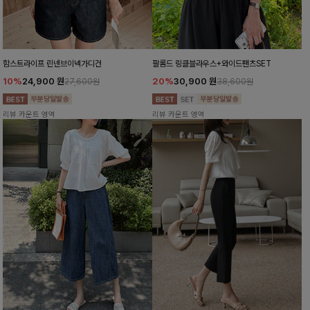
함스트라이프 린넨브이넥가디건
팔롬드 링클블라우스+와이드팬츠SET
10%
24,900
원
20%
30,900
원
27,600원
38,600원
리뷰 카운트 영역
리뷰 카운트 영역