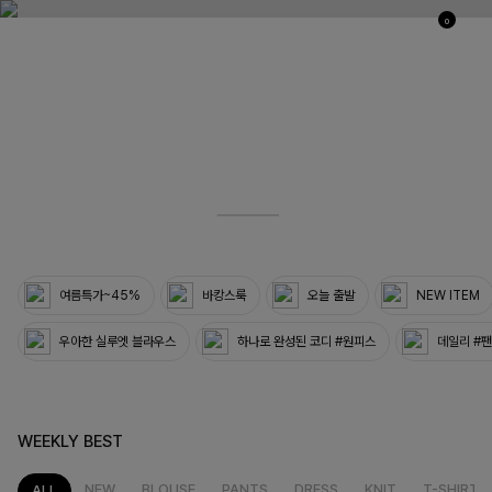
0
03
33
여름특가~45%
바캉스룩
오늘 출발
NEW ITEM
우아한 실루엣 블라우스
하나로 완성된 코디 #원피스
데일리 #
WEEKLY BEST
NEW
BLOUSE
PANTS
DRESS
KNIT
T-SHIRT
ALL