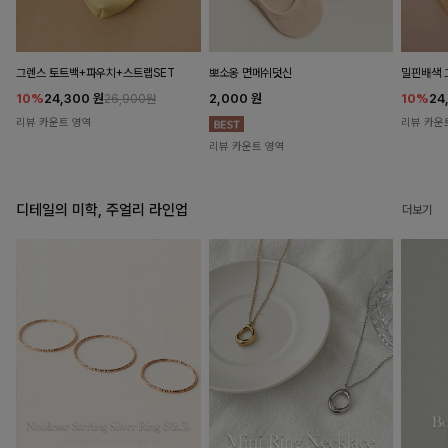
뽀소옹 면메쉬덧신
그렌스 토트백+파우치+스트랩SET
밀핀배색 
2,000
원
10%
24,300
원
10%
24
26,900원
리뷰 카운트 영역
리뷰 카운
리뷰 카운트 영역
디테일의 미학, 주얼리 라인업
더보기