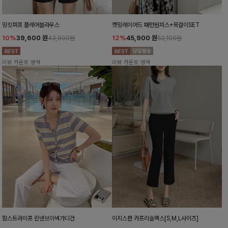
밍킷퍼프 플레어블라우스
캣밍레이어드 패턴원피스+목걸이SET
10%
39,600
원
12%
45,900
원
43,900원
52,100원
리뷰 카운트 영역
리뷰 카운트 영역
함스트라이프 린넨브이넥가디건
이지스판 카프리슬랙스[S,M,L사이즈]