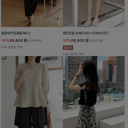
릴픈배색 링클블라우스
헨틴링클 날개티셔츠+치마바지SET
10%
28,800
원
10%
28,800
원
31,900원
31,900원
리뷰 카운트 영역
리뷰 카운트 영역