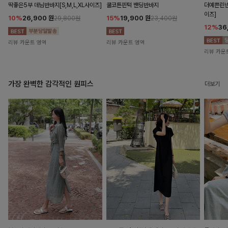
딱좋은5부 데님반바지[S,M,L,XL사이즈]
쿨코튼핀턱 밴딩반바지
더예쁜린넨
이즈]
10%
26,900
원
15%
19,900
원
29,800원
23,400원
12%
36
리뷰 카운트 영역
리뷰 카운트 영역
리뷰 카운
가장 완벽한 감각적인 원피스
더보기