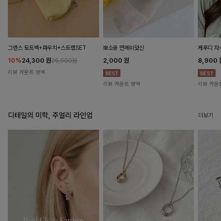
뽀소옹 면메쉬덧신
그렌스 토트백+파우치+스트랩SET
케루디 자
2,000
원
10%
24,300
원
8,900
26,900원
리뷰 카운트 영역
리뷰 카운트 영역
리뷰 카운
디테일의 미학, 주얼리 라인업
더보기