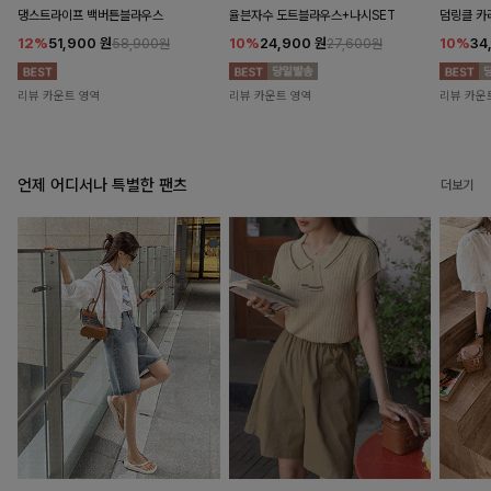
댕스트라이프 백버튼블라우스
율븐자수 도트블라우스+나시SET
덤링클 카
12%
51,900
원
10%
24,900
원
10%
34
58,900원
27,600원
리뷰 카운트 영역
리뷰 카운트 영역
리뷰 카운
언제 어디서나 특별한 팬츠
더보기