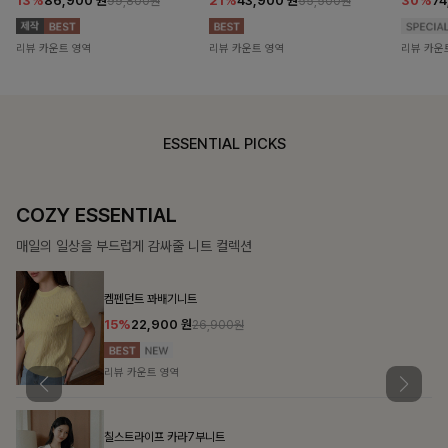
13%
86,900
원
21%
43,900
원
30%
7
99,800원
55,500원
리뷰 카운트 영역
리뷰 카운트 영역
리뷰 카운
ESSENTIAL PICKS
DOUBLE THE JOY
함께할 때 더욱 완벽한, 합리적인 선택으로 채우는 즐거움
필첸체크 스트링블라우스+플레어스커트SET
14%
42,900
원
49,800원
리뷰 카운트 영역
팔롬드 링클블라우스+와이드팬츠SET