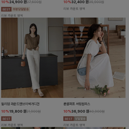
10%
24,900
원
10%
32,400
원
27,600원
35,900원
리뷰 카운트 영역
리뷰 카운트 영역
윌리덤 라운드앤브이넥가디건
룬셀퍼프 셔링원피스
10%
19,800
원
10%
36,900
원
21,900원
40,900원
리뷰 카운트 영역
리뷰 카운트 영역