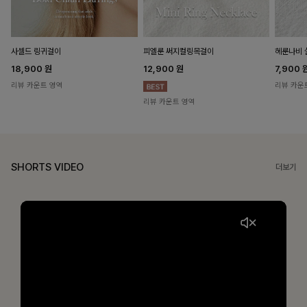
헤룬나비 
사셀드 링귀걸이
피엘룬 써지컬링목걸이
7,900
18,900
원
12,900
원
리뷰 카운
리뷰 카운트 영역
리뷰 카운트 영역
SHORTS VIDEO
더보기