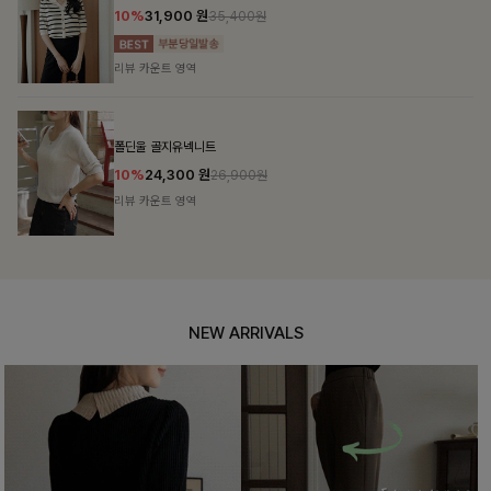
20%
30,900
원
38,600원
리뷰 카운트 영역
헨틴링클 날개티셔츠+치마바지SET
10%
28,800
원
31,900원
리뷰 카운트 영역
NEW ARRIVALS