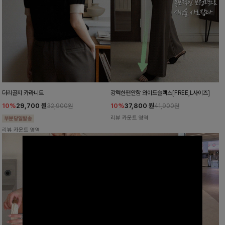
더리골지 카라니트
강력한편안함 와이드슬랙스[FREE,L사이즈]
10%
29,700
원
10%
37,800
원
32,900원
41,900원
리뷰 카운트 영역
리뷰 카운트 영역