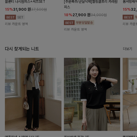
블룬티 나시원피스+셔츠SET
[주문폭주/군살삭제]젤링클프리 카라원
롬셔링배
피스
15%
31,900
원
15%
32
37,500원
18%
27,900
원
34,000원
리뷰 카운트 영역
리뷰 카운
리뷰 카운트 영역
다시 찾게되는 니트
더보기