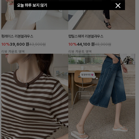
오늘 하루 보지 않기
펌레이스 리본블라우스
럽틸스퀘어 리본블라우스
10%
39,600
원
10%
44,100
원
43,900원
48,900원
리뷰 카운트 영역
리뷰 카운트 영역