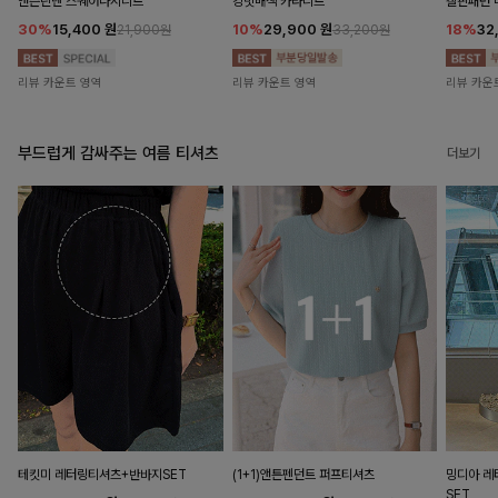
앤즌린넨 스퀘어나시니트
킹밋배색 카라니트
캘핀패턴 
30%
15,400
원
10%
29,900
원
18%
32
21,900원
33,200원
리뷰 카운트 영역
리뷰 카운트 영역
리뷰 카운
부드럽게 감싸주는 여름 티셔츠
더보기
테킷미 레터링티셔츠+반바지SET
(1+1)앤튼펜던트 퍼프티셔츠
밍디아 
SET