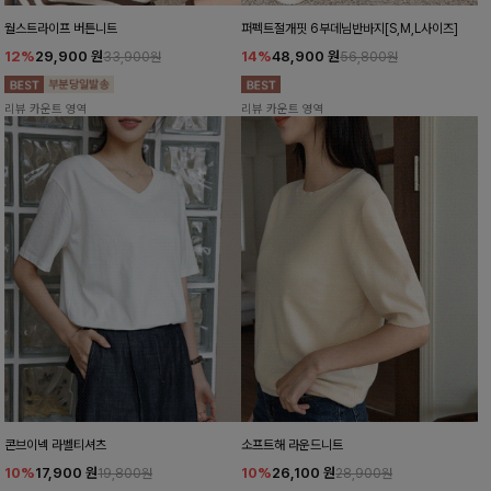
월스트라이프 버튼니트
퍼펙트절개핏 6부데님반바지[S,M,L사이즈]
12%
29,900
원
14%
48,900
원
33,900원
56,800원
리뷰 카운트 영역
리뷰 카운트 영역
콘브이넥 라벨티셔츠
소프트해 라운드니트
10%
17,900
원
10%
26,100
원
19,800원
28,900원