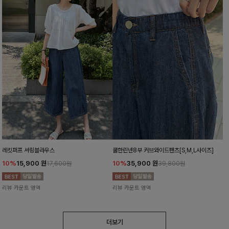
레킷퍼프 셔링블라우스
쿨한린넨8부 커브와이드팬츠[S,M,L사이즈]
10%
15,900
원
10%
35,900
원
17,600원
39,800원
리뷰 카운트 영역
리뷰 카운트 영역
더보기