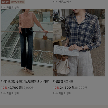
리뷰 카운트 영역
리뷰 카운트 영역
다이어트그만 부츠컷데님팬츠[S,M,L사이즈]
티븐롤업 체크셔츠
10%
47,700
원
10%
24,300
원
52,900원
26,900원
리뷰 카운트 영역
리뷰 카운트 영역