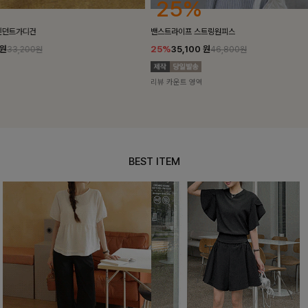
25%
10%
밴스트라이프 스트링원피스
[5천장돌파/C
25%
35,100
원
10%
34,90
46,800원
리뷰 카운트 영역
리뷰 카운트 영
BEST ITEM