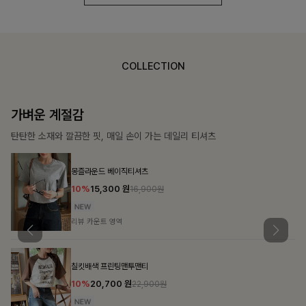
COLLECTION
가장 쉬운 코디
특별한 날부터 일상까지 함께하는 룩
큐플리츠 블라우스+스커트+벨트SET
10%
57,600
원
63,900원
리뷰 카운트 영역
밴스트라이프 스트링원피스
25%
35,100
원
46,800원