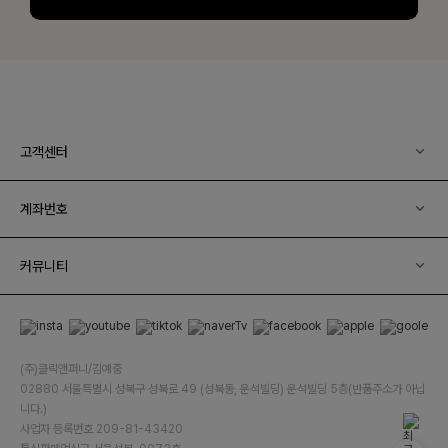
고객센터
계좌번호
커뮤니티
(주)클릭앤퍼니/김예중
02880 서울특별시 성북구 성북로 49 (성북동, 운석빌딩) 운석빌딩 5층(반품주소가 아닙
니다.)
사업자 등록번호 209-81-43420