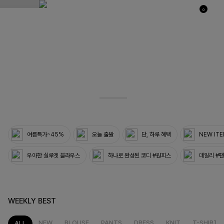
0
03
33
여름특가~45%
오늘 출발
단, 하루 혜택
NEW IT
우아한 실루엣 블라우스
하나로 완성된 코디 #원피스
데일리 #
WEEKLY BEST
NEW
BLOUSE
PANTS
DRESS
KNIT
T-SHIRT
ALL