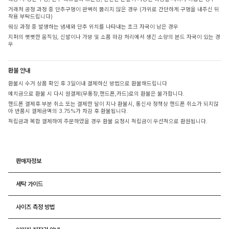
거래처 공정 과정 중 단추구멍이 완벽히 뚫리지 않은 경우 (가위로 간단하게 구멍을 내주신 뒤
착용 부탁드립니다)
워싱 과정 중 발생하는 냄새와 단추 위치를 나타내는 초크 자국이 남은 경우
지퍼의 뻣뻣한 움직임, 신발이나 가방 및 소품 마감 처리에서 생긴 소량의 본드 자국이 있는 경
우
환불 안내
환불시 수거 상품 확인 후 3일이내 결제하신 방법으로 환불해드립니다
예치금으로 환불 시 다시 원결제(무통장,핸드폰,카드)로의 환불은 불가합니다.
핸드폰 결제후 부분 취소 또는 결제한 달이 지나 환불시, 통신사 정책상 핸드폰 취소가 되지않
아 반품시 결제금액의 3.75%가 차감 후 환불됩니다.
적립금과 복합 결제하여 주문하였을 경우 환불 요청시 적립금이 우선적으로 환원됩니다.
판매자정보
세탁 가이드
사이즈 측정 방법