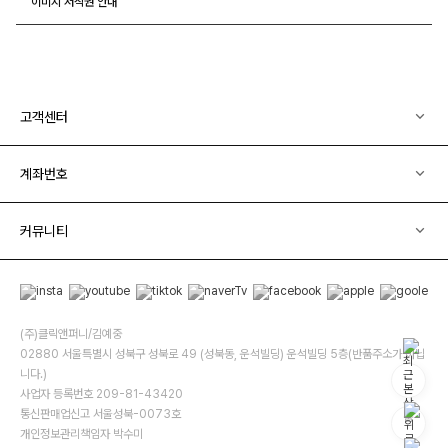
이미지 저작권 안내
고객센터
계좌번호
커뮤니티
(주)클릭앤퍼니/김예중
02880 서울특별시 성북구 성북로 49 (성북동, 운석빌딩) 운석빌딩 5층(반품주소가 아닙
니다.)
사업자 등록번호 209-81-43420
통신판매업신고 서울성북-0073호
개인정보관리책임자 박수미