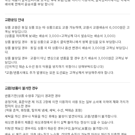
해당 제품이 클릭앤퍼니로 도착된 후에 교환/반품 처리가 가능하며, 클릭앤퍼니에서는 국내택
배비에 한해서 운송비를 부담 합니다
교환운임 안내
상품 교환은 동일 상품 또는 타 상품으로도 교환 가능하며, 교환시 교환배송비 6,000원은 고
객님 부담입니다.
(상품을 저희쪽에 보내는 배송비 3,000+고객님께 다시 발송되는 배송비 3,000)
상품 불량일 경우 : 동일 상품으로 교환시 클릭앤퍼니에서 왕복 운임을 모두 부담합니다.
상품 불량일 경우 : 동일 상품 외 타 상품이나 옵션 변경시 배송비 3,000원 고객님 부담입니
다.
상품 불량일 경우 : 교환이 아닌 변심으로 반품을 할 경우 초기 배송비 3,000원은 고객님 부
담입니다.
(인위적인 훼손 & 수선 등의 악용을 방지하기 위함이니 양해부탁드립니다)
*교환/반품시에도 추가 발생되는 모든 도선료는 고객님께서 부담해주셔야 합니다.
교환/반품이 불가한 경우
반품기한(상품 수령후 7일)이 경과한 경우
공정거래, 표준약관 제 15조 2항에 의한 이용자의 사용 또는 일부 소비에 의하여 재화 가치가
현저히 감소한 경우
(착용 흔적, 화장품, 탈취제 냄새, 세탁, 수선, 택훼손 포함)
세탁을 하신 경우나 착용을 하신 후에는 불량이 발견되어도 교환/반품이 불가합니다.
워싱면 종류의 제품은 워싱과정에서 옷이 살짝 돌아가는 현상이 있을 수 있습니다.
피팅만 해보신 경우라도 상품이 훼손된 경우(구김,늘어남,보풀)는 불가합니다.
배송 시 생긴 구김, 단추 바느질의 느슨함, 간단한 손질이 가능한 마감실 처리가 미흡한 경우