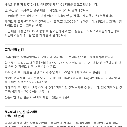
배송은 입금 확인 후 2~3일 이내(주말제외) CJ 대한통운으로 발송됩니다.
단, 주문량이 폭주하는 경우 배송이 지연될 수 있으니 양해바랍니다.
무료배송은 순수 결제금액 6만원 이상 구매시(할인 및 적립금 제외한 금액) 적용됩니다.
제주도 및 도서산간지역은 추가배송비(도선료) 3,000원이 부과됩니다. (무료배송,교환/반품
시에도 도선료는 고객님 부담)
모든 배송 과정은 CCTV로 촬영 후 출고 진행되고 있어 상품을 고의적으로 훼손하시는 경우
확인이 가능하며 교환/반품 처리 절대 불가합니다.
교환/반품 신청
교환/반품은 상품수령일부터 7일 이내 고객센터 또는 게시판으로 신청해주셔야 합니다.
회수 접수 방법 : CJ대한통운택배(1588-1255)ARS 연결 후 1번 ▷ 1번 ▷ 받으신 운송장 번
호 등록 ▷ 착불로 선택 ▷ 회수접수 완료
회수 접수 후 대한통운 담당 기사가 주말 제외 1-2일 이내에 회수지로 방문합니다.
배송비 입금계좌 : 국민은행 512637-01-001048 / 예금주 : (주)클릭앤퍼니 (입금자명 옆
에 휴대폰 뒷번호 4자리 기재 요청)
대량 구매 후 반품 시 반품 수거 비용이 1만원 이상 추가 부과될 수 있습니다. (30만원 이상 주
문건/상품 개수 70% 이상 반품 시)
상습적인 대량 반품 시 구매에 제한이 있을 수 있습니다.
해외에서 확인된 불량제품
반품/교환 안내
국내에서 배송 받은 상품을 개인적으로 해외에 전달하신 후 불량제품으로 확인되었을 경우,