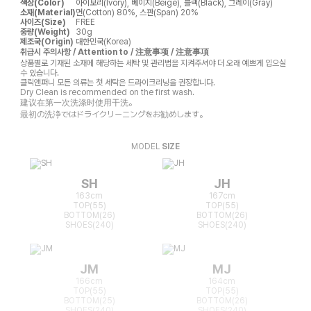
색상(Color)
아이보리(Ivory), 베이지(Beige), 블랙(Black), 그레이(Gray)
소재(Material)
면(Cotton) 80%, 스판(Span) 20%
사이즈(Size)
FREE
중량(Weight)
30g
제조국(Origin)
대한민국(Korea)
취급시 주의사항 / Attention to / 注意事项 / 注意事項
상품별로 기재된 소재에 해당하는 세탁 및 관리법을 지켜주셔야 더 오래 예쁘게 입으실
수 있습니다.
클릭앤퍼니 모든 의류는 첫 세탁은 드라이크리닝을 권장합니다.
Dry Clean is recommended on the first wash.
建议在第一次洗涤时使用干洗。
最初の洗浄ではドライクリーニングをお勧めします。
MODEL
SIZE
SH
JH
163cm
167cm
TOP(55)
TOP(55)
BOTTOM(26)
BOTTOM(26)
SHOES(240)
SHOES(240)
JM
MJ
166cm
164cm
TOP(55)
TOP(55)
BOTTOM(25)
BOTTOM(26)
SHOES(240)
SHOES(240)