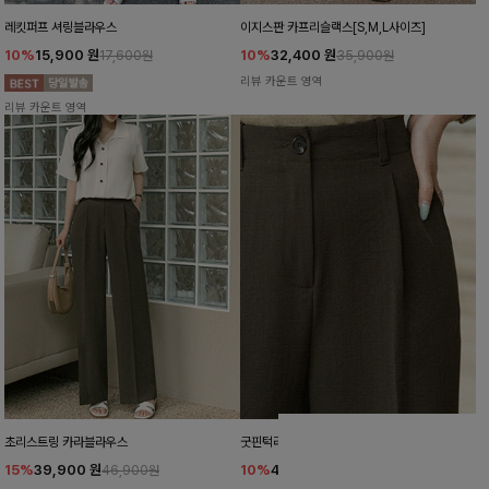
레킷퍼프 셔링블라우스
이지스판 카프리슬랙스[S,M,L사이즈]
10%
15,900
원
10%
32,400
원
17,600원
35,900원
리뷰 카운트 영역
리뷰 카운트 영역
초리스트링 카라블라우스
굿핀턱라인 린넨와이드슬랙스[S,M,L사이즈]
15%
39,900
원
10%
43,900
원
46,900원
48,700원