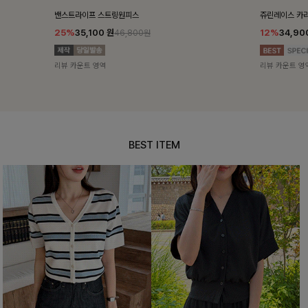
밴스트라이프 스트링원피스
쥬린레이스 카
25%
35,100
원
12%
34,90
46,800원
리뷰 카운트 영역
리뷰 카운트 영
BEST ITEM