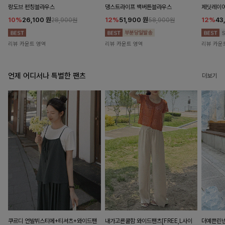
랑도브 펀칭블라우스
댕스트라이프 백버튼블라우스
제딧레이어
10%
26,100
원
12%
51,900
원
12%
43
28,900원
58,900원
리뷰 카운트 영역
리뷰 카운트 영역
리뷰 카운
언제 어디서나 특별한 팬츠
더보기
쿠르디 언발뷔스티에+티셔츠+와이드팬
내가고른쿨함 와이드팬츠[FREE,L사이
더예쁜린넨