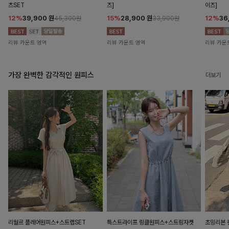
츠SET
즈]
이즈]
12%
39,900
원
15%
28,900
원
12%
36
45,300원
33,900원
리뷰 카운트 영역
리뷰 카운트 영역
리뷰 카운
가장 완벽한 감각적인 원피스
더보기
리월르 플레어원피스+스트랩SET
특스트라이프 링클원피스+스트링자켓
초밍리본 