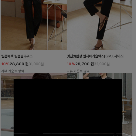
릴픈배색 링클블라우스
멋진핏완성 일자배기슬랙스[S,M,L사이즈]
10%
28,800
원
10%
29,700
원
31,900원
32,900원
리뷰 카운트 영역
리뷰 카운트 영역