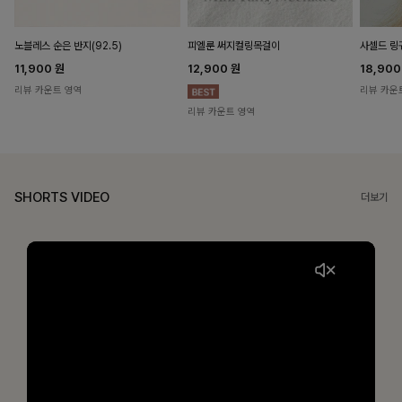
노블레스 순은 반지(92.5)
피엘룬 써지컬링목걸이
사셀드 링
11,900
원
12,900
원
18,90
리뷰 카운트 영역
리뷰 카운
리뷰 카운트 영역
SHORTS VIDEO
더보기