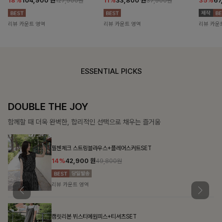
18%
104,900
원
11%
33,800
원
35%
67
127,900원
37,900원
리뷰 카운트 영역
리뷰 카운트 영역
리뷰 카운
ESSENTIAL PICKS
DOUBLE THE JOY
함께할 때 더욱 완벽한, 합리적인 선택으로 채우는 즐거움
필첸체크 스트링블라우스+플레어스커트SET
14%
42,900
원
49,800원
리뷰 카운트 영역
캠릿리본 뷔스티에원피스+티셔츠SET