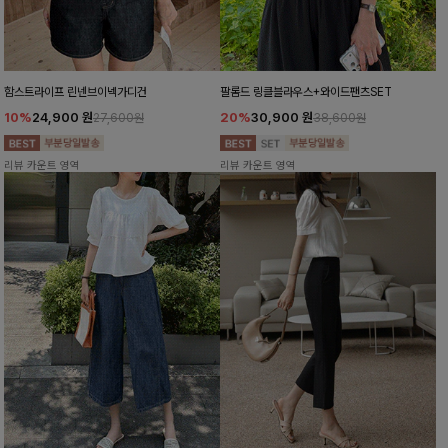
함스트라이프 린넨브이넥가디건
팔롬드 링클블라우스+와이드팬츠SET
10%
24,900
원
20%
30,900
원
27,600원
38,600원
리뷰 카운트 영역
리뷰 카운트 영역