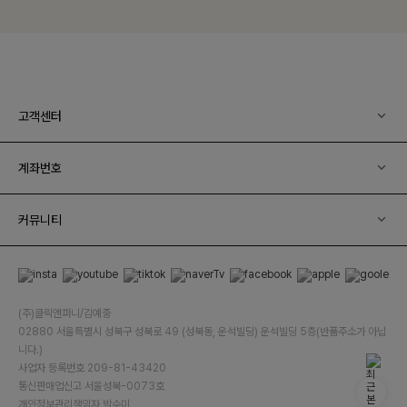
고객센터
계좌번호
커뮤니티
(주)클릭앤퍼니/김예중
02880 서울특별시 성북구 성북로 49 (성북동, 운석빌딩) 운석빌딩 5층(반품주소가 아닙
니다.)
사업자 등록번호 209-81-43420
통신판매업신고 서울성북-0073호
개인정보관리책임자 박수미