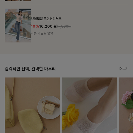
룬셀퍼프 셔링원피스
10%
36,900
원
40,900원
리뷰 카운트 영역
감각적인 선택, 완벽한 마무리
더보기