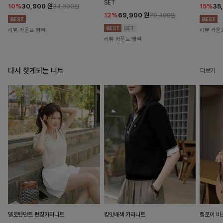
SET
10%
30,900
원
15%
35
34,300원
12%
69,900
원
79,400원
리뷰 카운트 영역
리뷰 카운
리뷰 카운트 영역
다시 찾게되는 니트
더보기
델로펜던트 펀칭카라니트
킹밋배색 카라니트
캘로이 비