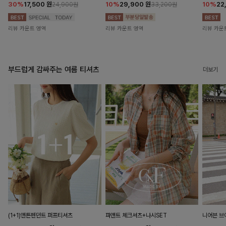
30%
17,500
원
10%
29,900
원
10%
22
24,900원
33,200원
리뷰 카운트 영역
리뷰 카운트 영역
리뷰 카운
부드럽게 감싸주는 여름 티셔츠
더보기
(1+1)앤튼펜던트 퍼프티셔츠
파앤트 체크셔츠+나시SET
니어븐 브