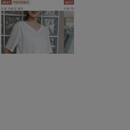
리뷰 카운트 영역
리뷰 카운트 영역
콘브이넥 라벨티셔츠
딱좋은5부 데님반바지[S,M,L,XL사이즈]
10%
17,900
원
10%
26,900
원
19,800원
29,800원
리뷰 카운트 영역
리뷰 카운트 영역