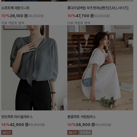
소프트해 라운드니트
롱다리넘버원 부츠컷데님팬츠[S,M,L사이즈]
10%
26,100
원
10%
47,700
원
28,900원
52,900원
리뷰 카운트 영역
리뷰 카운트 영역
밍팃퍼프 타이블라우스
룬셀퍼프 셔링원피스
14%
42,900
원
10%
36,900
원
49,800원
40,900원