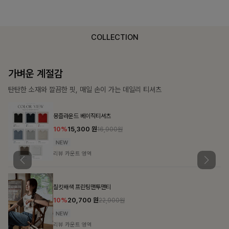
COLLECTION
가장 쉬운 코디
특별한 날부터 일상까지 함께하는 룩
큐플리츠 블라우스+스커트+벨트SET
10%
57,600
원
63,900원
리뷰 카운트 영역
밴스트라이프 스트링원피스
25%
35,100
원
46,800원
리뷰 카운트 영역