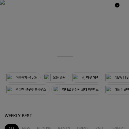
0
03
33
여름특가~45%
오늘 출발
단, 하루 혜택
NEW IT
우아한 실루엣 블라우스
하나로 완성된 코디 #원피스
데일리 #
WEEKLY BEST
NEW
BLOUSE
PANTS
DRESS
KNIT
T-SHIRT
ALL