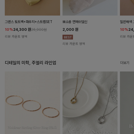
뽀소옹 면메쉬덧신
그렌스 토트백+파우치+스트랩SET
밀핀배색 
2,000
원
10%
24,300
원
10%
24
26,900원
리뷰 카운트 영역
리뷰 카운
리뷰 카운트 영역
디테일의 미학, 주얼리 라인업
더보기