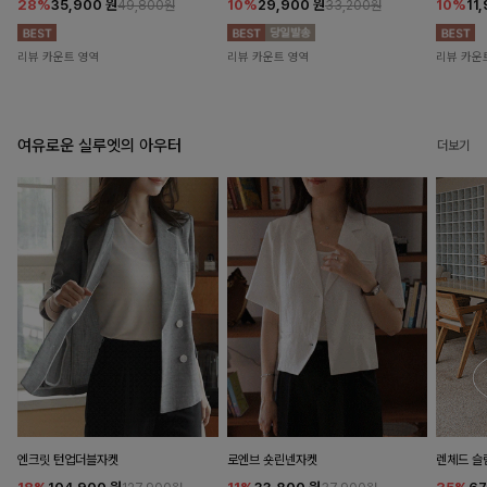
28%
35,900
원
10%
29,900
원
10%
11
49,800원
33,200원
리뷰 카운트 영역
리뷰 카운트 영역
리뷰 카운
여유로운 실루엣의 아우터
더보기
엔크릿 턴업더블자켓
로엔브 숏린넨자켓
렌체드 슬