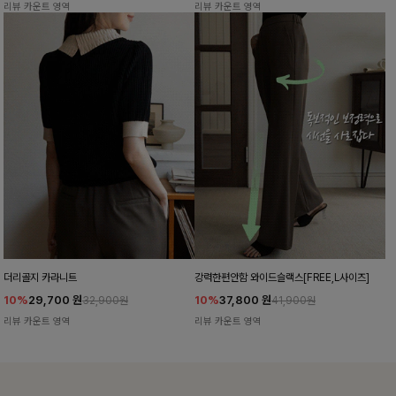
리뷰 카운트 영역
리뷰 카운트 영역
더리골지 카라니트
강력한편안함 와이드슬랙스[FREE,L사이즈]
10%
29,700
원
10%
37,800
원
32,900원
41,900원
리뷰 카운트 영역
리뷰 카운트 영역