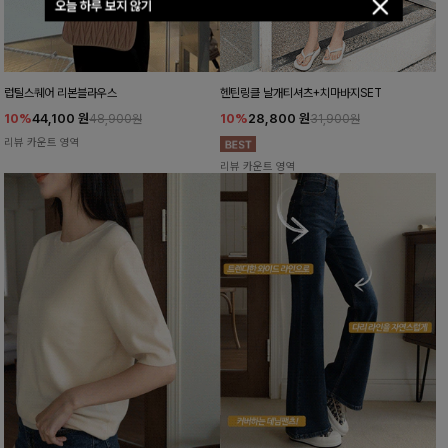
오늘 하루 보지 않기
럽틸스퀘어 리본블라우스
헨틴링클 날개티셔츠+치마바지SET
10%
44,100
원
10%
28,800
원
48,900원
31,900원
리뷰 카운트 영역
리뷰 카운트 영역