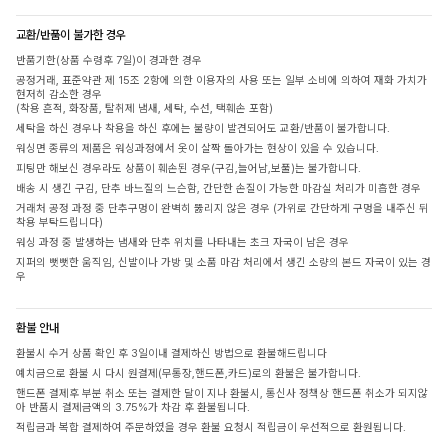
교환/반품이 불가한 경우
반품기한(상품 수령후 7일)이 경과한 경우
공정거래, 표준약관 제 15조 2항에 의한 이용자의 사용 또는 일부 소비에 의하여 재화 가치가
현저히 감소한 경우
(착용 흔적, 화장품, 탈취제 냄새, 세탁, 수선, 택훼손 포함)
세탁을 하신 경우나 착용을 하신 후에는 불량이 발견되어도 교환/반품이 불가합니다.
워싱면 종류의 제품은 워싱과정에서 옷이 살짝 돌아가는 현상이 있을 수 있습니다.
피팅만 해보신 경우라도 상품이 훼손된 경우(구김,늘어남,보풀)는 불가합니다.
배송 시 생긴 구김, 단추 바느질의 느슨함, 간단한 손질이 가능한 마감실 처리가 미흡한 경우
거래처 공정 과정 중 단추구멍이 완벽히 뚫리지 않은 경우 (가위로 간단하게 구멍을 내주신 뒤
착용 부탁드립니다)
워싱 과정 중 발생하는 냄새와 단추 위치를 나타내는 초크 자국이 남은 경우
지퍼의 뻣뻣한 움직임, 신발이나 가방 및 소품 마감 처리에서 생긴 소량의 본드 자국이 있는 경
우
환불 안내
환불시 수거 상품 확인 후 3일이내 결제하신 방법으로 환불해드립니다
예치금으로 환불 시 다시 원결제(무통장,핸드폰,카드)로의 환불은 불가합니다.
핸드폰 결제후 부분 취소 또는 결제한 달이 지나 환불시, 통신사 정책상 핸드폰 취소가 되지않
아 반품시 결제금액의 3.75%가 차감 후 환불됩니다.
적립금과 복합 결제하여 주문하였을 경우 환불 요청시 적립금이 우선적으로 환원됩니다.