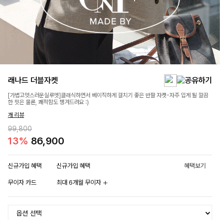
래나드 더블자켓
[가볍고멋스러운실루엣]클래식하면서 베이직하게 걸치기 좋은 반팔 자켓-자주 입게 될 깔끔
한 핏은 물론, 쾌적함도 챙겨드려요 :)
개 리뷰
99,800
13%
86,900
신규가입 혜택
신규가입 혜택
혜택보기
무이자 카드
최대 6개월 무이자