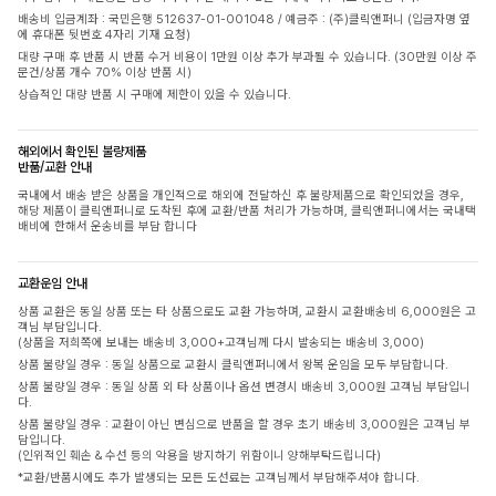
배송비 입금계좌 : 국민은행 512637-01-001048 / 예금주 : (주)클릭앤퍼니 (입금자명 옆
에 휴대폰 뒷번호 4자리 기재 요청)
대량 구매 후 반품 시 반품 수거 비용이 1만원 이상 추가 부과될 수 있습니다. (30만원 이상 주
문건/상품 개수 70% 이상 반품 시)
상습적인 대량 반품 시 구매에 제한이 있을 수 있습니다.
해외에서 확인된 불량제품
반품/교환 안내
국내에서 배송 받은 상품을 개인적으로 해외에 전달하신 후 불량제품으로 확인되었을 경우,
해당 제품이 클릭앤퍼니로 도착된 후에 교환/반품 처리가 가능하며, 클릭앤퍼니에서는 국내택
배비에 한해서 운송비를 부담 합니다
교환운임 안내
상품 교환은 동일 상품 또는 타 상품으로도 교환 가능하며, 교환시 교환배송비 6,000원은 고
객님 부담입니다.
(상품을 저희쪽에 보내는 배송비 3,000+고객님께 다시 발송되는 배송비 3,000)
상품 불량일 경우 : 동일 상품으로 교환시 클릭앤퍼니에서 왕복 운임을 모두 부담합니다.
상품 불량일 경우 : 동일 상품 외 타 상품이나 옵션 변경시 배송비 3,000원 고객님 부담입니
다.
상품 불량일 경우 : 교환이 아닌 변심으로 반품을 할 경우 초기 배송비 3,000원은 고객님 부
담입니다.
(인위적인 훼손 & 수선 등의 악용을 방지하기 위함이니 양해부탁드립니다)
*교환/반품시에도 추가 발생되는 모든 도선료는 고객님께서 부담해주셔야 합니다.