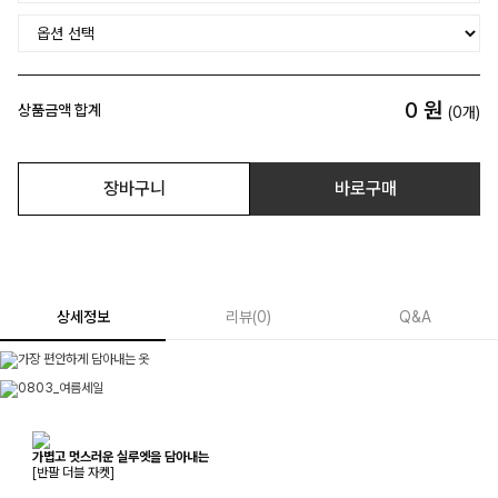
0
원
상품금액 합계
(
0
개)
장바구니
바로구매
상세정보
리뷰
(
0
)
Q&A
가볍고 멋스러운 실루엣을 담아내는
[반팔 더블 자켓]