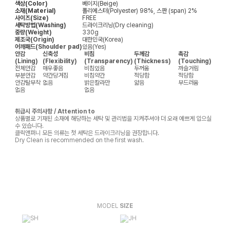
색상(Color)
베이지(Beige)
소재(Material)
폴리에스터(Polyester) 98%, 스판 (span) 2%
사이즈(Size)
FREE
세탁방법(Washing)
드라이크리닝(Dry cleaning)
중량(Weight)
330g
제조국(Origin)
대한민국(Korea)
어깨패드(Shoulder pad)
있음(Yes)
안감
신축성
비침
두께감
촉감
(Lining)
(Flexibility)
(Transparency)
(Thickness)
(Touching)
전체안감
매우좋음
비침있음
두꺼움
까슬거림
부분안감
약간당겨짐
비침약간
적당함
적당함
안감탈부착
없음
밝은칼라만
얇음
부드러움
없음
없음
취급시 주의사항 / Attention to
상품별로 기재된 소재에 해당하는 세탁 및 관리법을 지켜주셔야 더 오래 예쁘게 입으실
수 있습니다.
클릭앤퍼니 모든 의류는 첫 세탁은 드라이크리닝을 권장합니다.
Dry Clean is recommended on the first wash.
MODEL
SIZE