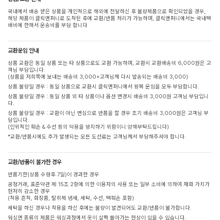
국내에서 배송 받은 상품을 개인적으로 해외에 전달하신 후 불량제품으로 확인되었을 경우,
해당 제품이 클릭앤퍼니로 도착된 후에 교환/반품 처리가 가능하며, 클릭앤퍼니에서는 국내택
배비에 한해서 운송비를 부담 합니다
교환운임 안내
상품 교환은 동일 상품 또는 타 상품으로도 교환 가능하며, 교환시 교환배송비 6,000원은 고
객님 부담입니다.
(상품을 저희쪽에 보내는 배송비 3,000+고객님께 다시 발송되는 배송비 3,000)
상품 불량일 경우 : 동일 상품으로 교환시 클릭앤퍼니에서 왕복 운임을 모두 부담합니다.
상품 불량일 경우 : 동일 상품 외 타 상품이나 옵션 변경시 배송비 3,000원 고객님 부담입니
다.
상품 불량일 경우 : 교환이 아닌 변심으로 반품을 할 경우 초기 배송비 3,000원은 고객님 부
담입니다.
(인위적인 훼손 & 수선 등의 악용을 방지하기 위함이니 양해부탁드립니다)
*교환/반품시에도 추가 발생되는 모든 도선료는 고객님께서 부담해주셔야 합니다.
교환/반품이 불가한 경우
반품기한(상품 수령후 7일)이 경과한 경우
공정거래, 표준약관 제 15조 2항에 의한 이용자의 사용 또는 일부 소비에 의하여 재화 가치가
현저히 감소한 경우
(착용 흔적, 화장품, 탈취제 냄새, 세탁, 수선, 택훼손 포함)
세탁을 하신 경우나 착용을 하신 후에는 불량이 발견되어도 교환/반품이 불가합니다.
워싱면 종류의 제품은 워싱과정에서 옷이 살짝 돌아가는 현상이 있을 수 있습니다.