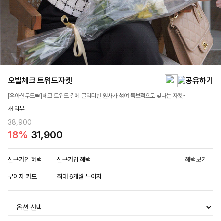
오빌체크 트위드자켓
[우아한무드👑]체크 트위드 결에 글리터한 원사가 섞여 독보적으로 빛나는 자켓~
개 리뷰
38,900
18%
31,900
신규가입 혜택
신규가입 혜택
혜택보기
무이자 카드
최대 6개월 무이자