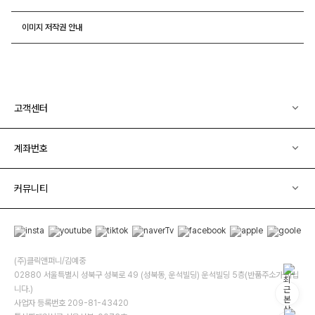
이미지 저작권 안내
고객센터
계좌번호
커뮤니티
(주)클릭앤퍼니/김예중
02880 서울특별시 성북구 성북로 49 (성북동, 운석빌딩) 운석빌딩 5층(반품주소가 아닙
니다.)
사업자 등록번호 209-81-43420