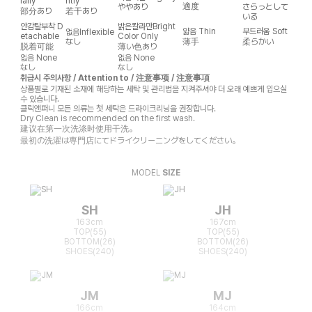
ially
htly
適度
ややあり
さらっとして
部分あり
若干あり
いる
안감탈부착
D
밝은칼라만
Bright
얇음
Thin
부드러움
Soft
없음
Inflexible
etachable
Color Only
なし
薄手
柔らかい
脱着可能
薄い色あり
없음
None
없음
None
なし
なし
취급시 주의사항 / Attention to / 注意事项 / 注意事項
상품별로 기재된 소재에 해당하는 세탁 및 관리법을 지켜주셔야 더 오래 예쁘게 입으실
수 있습니다.
클릭앤퍼니 모든 의류는 첫 세탁은 드라이크리닝을 권장합니다.
Dry Clean is recommended on the first wash.
建议在第一次洗涤时使用干洗。
最初の洗濯は専門店にてドライクリーニングをしてください。
MODEL
SIZE
SH
JH
163cm
167cm
TOP(55)
TOP(55)
BOTTOM(26)
BOTTOM(26)
SHOES(240)
SHOES(240)
JM
MJ
166cm
164cm