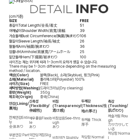
(cm기준)
SIZE
FREE
총길이
Total Length/全長/着丈
51
어깨넓이
Shoulder Width/肩寬/肩幅
39
가슴둘레
Bust Circumference/胸圍/胸まわり
106
팔길이
Sleeve Length/袖長/袖丈
26
팔둘레
Arm/袖圍/腕まわり
36
암홀너비
Armhole/肩腋寬/アームホール
25
밑단둘레
Hem/下擺圍/裾まわり
100
사이즈는 재는 위치에 따라 1~3cm의 오차가 생길 수 있습니다.
There may be 1~3cm difference depending on the measuring
method / location.
색상(Color)
블랙(Black), 소라(Skyblue), 핑크(Pink)
소재(Material)
폴리에스터(Polyester) 100%
사이즈(Size)
FREE
세탁방법(Washing)
드라이크리닝(Dry cleaning)
중량(Weight)
350g
제조국(Origin)
중국(China)
두께감
신축성
비침
촉감
안감
(Lining/
(Flexibility/
(Transparency/
(Thickness/生
(Touching/
裏地)
伸縮性)
透け感)
肌ざわり)
地の厚さ)
까슬거림
Rou
전체안감
Entir
매우좋음
Flexib
비침있음
See-thro
두꺼움
Thick
gh
ly
le
ugh
厚手
カサカサして
全体あり
あり
あり
いる
적당함
Norma
부분안감
Part
약간당겨짐
Slig
적당함
Normal
비침약간
Slightly
l