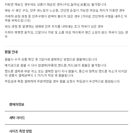
피팅만 해보신 경우라도 상품이 훼손된 경우(구김,늘어남,보풀)는 불가합니다.
배송 시 생긴 구김, 단추 바느질의 느슨함, 간단한 손질이 가능한 마감실 처리가 미흡한 경우
거래처 공정 과정 중 단추구멍이 완벽히 뚫리지 않은 경우 (가위로 간단하게 구멍을 내주신 뒤
착용 부탁드립니다)
워싱 과정 중 발생하는 냄새와 단추 위치를 나타내는 초크 자국이 남은 경우
지퍼의 뻣뻣한 움직임, 신발이나 가방 및 소품 마감 처리에서 생긴 소량의 본드 자국이 있는 경
우
환불 안내
환불시 수거 상품 확인 후 3일이내 결제하신 방법으로 환불해드립니다
예치금으로 환불 시 다시 원결제(무통장,핸드폰,카드)로의 환불은 불가합니다.
핸드폰 결제후 부분 취소 또는 결제한 달이 지나 환불시, 통신사 정책상 핸드폰 취소가 되지않
아 반품시 결제금액의 3.75%가 차감 후 환불됩니다.
적립금과 복합 결제하여 주문하였을 경우 환불 요청시 적립금이 우선적으로 환원됩니다.
판매자정보
세탁 가이드
사이즈 측정 방법