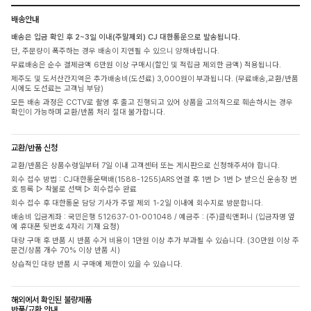
배송안내
배송은 입금 확인 후 2~3일 이내(주말제외) CJ 대한통운으로 발송됩니다.
단, 주문량이 폭주하는 경우 배송이 지연될 수 있으니 양해바랍니다.
무료배송은 순수 결제금액 6만원 이상 구매시(할인 및 적립금 제외한 금액) 적용됩니다.
제주도 및 도서산간지역은 추가배송비(도선료) 3,000원이 부과됩니다. (무료배송,교환/반품
시에도 도선료는 고객님 부담)
모든 배송 과정은 CCTV로 촬영 후 출고 진행되고 있어 상품을 고의적으로 훼손하시는 경우
확인이 가능하며 교환/반품 처리 절대 불가합니다.
교환/반품 신청
교환/반품은 상품수령일부터 7일 이내 고객센터 또는 게시판으로 신청해주셔야 합니다.
회수 접수 방법 : CJ대한통운택배(1588-1255)ARS 연결 후 1번 ▷ 1번 ▷ 받으신 운송장 번
호 등록 ▷ 착불로 선택 ▷ 회수접수 완료
회수 접수 후 대한통운 담당 기사가 주말 제외 1-2일 이내에 회수지로 방문합니다.
배송비 입금계좌 : 국민은행 512637-01-001048 / 예금주 : (주)클릭앤퍼니 (입금자명 옆
에 휴대폰 뒷번호 4자리 기재 요청)
대량 구매 후 반품 시 반품 수거 비용이 1만원 이상 추가 부과될 수 있습니다. (30만원 이상 주
문건/상품 개수 70% 이상 반품 시)
상습적인 대량 반품 시 구매에 제한이 있을 수 있습니다.
해외에서 확인된 불량제품
반품/교환 안내