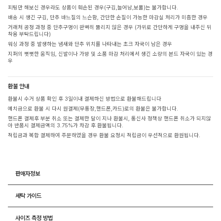
피팅만 해보신 경우라도 상품이 훼손된 경우(구김,늘어남,보풀)는 불가합니다.
배송 시 생긴 구김, 단추 바느질의 느슨함, 간단한 손질이 가능한 마감실 처리가 미흡한 경우
거래처 공정 과정 중 단추구멍이 완벽히 뚫리지 않은 경우 (가위로 간단하게 구멍을 내주신 뒤
착용 부탁드립니다)
워싱 과정 중 발생하는 냄새와 단추 위치를 나타내는 초크 자국이 남은 경우
지퍼의 뻣뻣한 움직임, 신발이나 가방 및 소품 마감 처리에서 생긴 소량의 본드 자국이 있는 경
우
환불 안내
환불시 수거 상품 확인 후 3일이내 결제하신 방법으로 환불해드립니다
예치금으로 환불 시 다시 원결제(무통장,핸드폰,카드)로의 환불은 불가합니다.
핸드폰 결제후 부분 취소 또는 결제한 달이 지나 환불시, 통신사 정책상 핸드폰 취소가 되지않
아 반품시 결제금액의 3.75%가 차감 후 환불됩니다.
적립금과 복합 결제하여 주문하였을 경우 환불 요청시 적립금이 우선적으로 환원됩니다.
판매자정보
세탁 가이드
사이즈 측정 방법