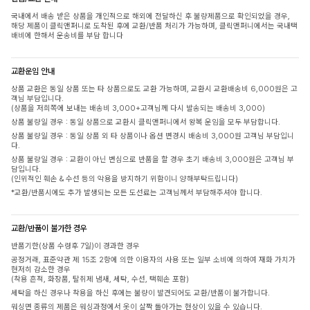
국내에서 배송 받은 상품을 개인적으로 해외에 전달하신 후 불량제품으로 확인되었을 경우,
해당 제품이 클릭앤퍼니로 도착된 후에 교환/반품 처리가 가능하며, 클릭앤퍼니에서는 국내택
배비에 한해서 운송비를 부담 합니다
교환운임 안내
상품 교환은 동일 상품 또는 타 상품으로도 교환 가능하며, 교환시 교환배송비 6,000원은 고
객님 부담입니다.
(상품을 저희쪽에 보내는 배송비 3,000+고객님께 다시 발송되는 배송비 3,000)
상품 불량일 경우 : 동일 상품으로 교환시 클릭앤퍼니에서 왕복 운임을 모두 부담합니다.
상품 불량일 경우 : 동일 상품 외 타 상품이나 옵션 변경시 배송비 3,000원 고객님 부담입니
다.
상품 불량일 경우 : 교환이 아닌 변심으로 반품을 할 경우 초기 배송비 3,000원은 고객님 부
담입니다.
(인위적인 훼손 & 수선 등의 악용을 방지하기 위함이니 양해부탁드립니다)
*교환/반품시에도 추가 발생되는 모든 도선료는 고객님께서 부담해주셔야 합니다.
교환/반품이 불가한 경우
반품기한(상품 수령후 7일)이 경과한 경우
공정거래, 표준약관 제 15조 2항에 의한 이용자의 사용 또는 일부 소비에 의하여 재화 가치가
현저히 감소한 경우
(착용 흔적, 화장품, 탈취제 냄새, 세탁, 수선, 택훼손 포함)
세탁을 하신 경우나 착용을 하신 후에는 불량이 발견되어도 교환/반품이 불가합니다.
워싱면 종류의 제품은 워싱과정에서 옷이 살짝 돌아가는 현상이 있을 수 있습니다.