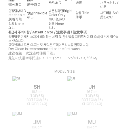
ially
htly
適度
ややあり
さらっとして
部分あり
若干あり
いる
안감탈부착
D
밝은칼라만
Bright
얇음
Thin
부드러움
Soft
없음
Inflexible
etachable
Color Only
なし
薄手
柔らかい
脱着可能
薄い色あり
없음
None
없음
None
なし
なし
취급시 주의사항 / Attention to / 注意事项 / 注意事項
상품별로 기재된 소재에 해당하는 세탁 및 관리법을 지켜주셔야 더 오래 예쁘게 입으실
수 있습니다.
클릭앤퍼니 모든 의류는 첫 세탁은 드라이크리닝을 권장합니다.
Dry Clean is recommended on the first wash.
建议在第一次洗涤时使用干洗。
最初の洗濯は専門店にてドライクリーニングをしてください。
MODEL
SIZE
SH
JH
163cm
167cm
TOP(55)
TOP(55)
BOTTOM(26)
BOTTOM(26)
SHOES(240)
SHOES(240)
JM
MJ
166cm
164cm