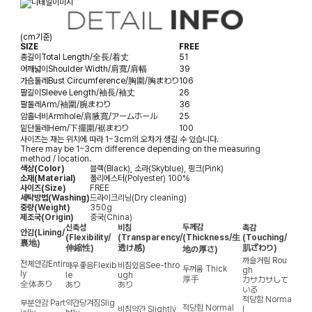
(cm기준)
SIZE
FREE
총길이
Total Length/全長/着丈
51
어깨넓이
Shoulder Width/肩寬/肩幅
39
가슴둘레
Bust Circumference/胸圍/胸まわり
106
팔길이
Sleeve Length/袖長/袖丈
26
팔둘레
Arm/袖圍/腕まわり
36
암홀너비
Armhole/肩腋寬/アームホール
25
밑단둘레
Hem/下擺圍/裾まわり
100
사이즈는 재는 위치에 따라 1~3cm의 오차가 생길 수 있습니다.
There may be 1~3cm difference depending on the measuring
method / location.
색상(Color)
블랙(Black), 소라(Skyblue), 핑크(Pink)
소재(Material)
폴리에스터(Polyester) 100%
사이즈(Size)
FREE
세탁방법(Washing)
드라이크리닝(Dry cleaning)
중량(Weight)
350g
제조국(Origin)
중국(China)
두께감
신축성
비침
촉감
안감
(Lining/
(Flexibility/
(Transparency/
(Thickness/生
(Touching/
裏地)
伸縮性)
透け感)
肌ざわり)
地の厚さ)
까슬거림
Rou
전체안감
Entir
매우좋음
Flexib
비침있음
See-thro
두꺼움
Thick
gh
ly
le
ugh
厚手
カサカサして
全体あり
あり
あり
いる
적당함
Norma
부분안감
Part
약간당겨짐
Slig
적당함
Normal
비침약간
Slightly
l