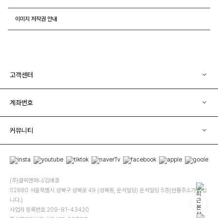
이미지 저작권 안내
고객센터
계좌번호
커뮤니티
(주)클릭앤퍼니/김예중
02880 서울특별시 성북구 성북로 49 (성북동, 운석빌딩) 운석빌딩 5층(반품주소가 아닙
니다.)
사업자 등록번호 209-81-43420