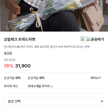
오빌체크 트위드자켓
[우아한무드👑]체크 트위드 결에 글리터한 원사가 섞여 독보적으로 빛나는 자켓~
개 리뷰
38,900
18%
31,900
신규가입 혜택
신규가입 혜택
혜택보기
무이자 카드
최대 6개월 무이자