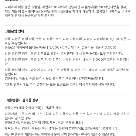
국내에서 배송 받은 상품을 개인적으로 해외에 전달하신 후 불량제품으로 확인되었을 경우,
해당 제품이 클릭앤퍼니로 도착된 후에 교환/반품 처리가 가능하며, 클릭앤퍼니에서는 국내택
배비에 한해서 운송비를 부담 합니다
교환운임 안내
상품 교환은 동일 상품 또는 타 상품으로도 교환 가능하며, 교환시 교환배송비 6,000원은 고
객님 부담입니다.
(상품을 저희쪽에 보내는 배송비 3,000+고객님께 다시 발송되는 배송비 3,000)
상품 불량일 경우 : 동일 상품으로 교환시 클릭앤퍼니에서 왕복 운임을 모두 부담합니다.
상품 불량일 경우 : 동일 상품 외 타 상품이나 옵션 변경시 배송비 3,000원 고객님 부담입니
다.
상품 불량일 경우 : 교환이 아닌 변심으로 반품을 할 경우 초기 배송비 3,000원은 고객님 부
담입니다.
(인위적인 훼손 & 수선 등의 악용을 방지하기 위함이니 양해부탁드립니다)
*교환/반품시에도 추가 발생되는 모든 도선료는 고객님께서 부담해주셔야 합니다.
교환/반품이 불가한 경우
반품기한(상품 수령후 7일)이 경과한 경우
공정거래, 표준약관 제 15조 2항에 의한 이용자의 사용 또는 일부 소비에 의하여 재화 가치가
현저히 감소한 경우
(착용 흔적, 화장품, 탈취제 냄새, 세탁, 수선, 택훼손 포함)
세탁을 하신 경우나 착용을 하신 후에는 불량이 발견되어도 교환/반품이 불가합니다.
워싱면 종류의 제품은 워싱과정에서 옷이 살짝 돌아가는 현상이 있을 수 있습니다.