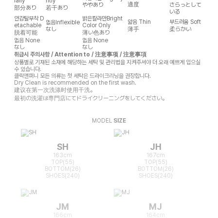
ially
htly
適度
ややあり
さらっとして
部分あり
若干あり
いる
안감탈부착
D
밝은칼라만
Bright
얇음
Thin
부드러움
Soft
없음
Inflexible
etachable
Color Only
なし
薄手
柔らかい
脱着可能
薄い色あり
없음
None
없음
None
なし
なし
취급시 주의사항 / Attention to / 注意事项 / 注意事項
상품별로 기재된 소재에 해당하는 세탁 및 관리법을 지켜주셔야 더 오래 예쁘게 입으실
수 있습니다.
클릭앤퍼니 모든 의류는 첫 세탁은 드라이크리닝을 권장합니다.
Dry Clean is recommended on the first wash.
建议在第一次洗涤时使用干洗。
最初の洗濯は専門店にてドライクリーニングをしてください。
MODEL
SIZE
SH
JH
163cm
167cm
TOP(55)
TOP(55)
BOTTOM(26)
BOTTOM(26)
SHOES(240)
SHOES(240)
JM
MJ
166cm
164cm