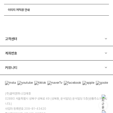
이미지 저작권 안내
고객센터
계좌번호
커뮤니티
(주)클릭앤퍼니/김예중
02880 서울특별시 성북구 성북로 49 (성북동, 운석빌딩) 운석빌딩 5층(반품주소가 아닙
니다.)
사업자 등록번호 209-81-43420