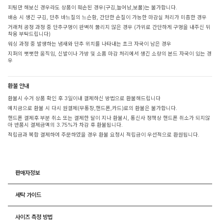
피팅만 해보신 경우라도 상품이 훼손된 경우(구김,늘어남,보풀)는 불가합니다.
배송 시 생긴 구김, 단추 바느질의 느슨함, 간단한 손질이 가능한 마감실 처리가 미흡한 경우
거래처 공정 과정 중 단추구멍이 완벽히 뚫리지 않은 경우 (가위로 간단하게 구멍을 내주신 뒤
착용 부탁드립니다)
워싱 과정 중 발생하는 냄새와 단추 위치를 나타내는 초크 자국이 남은 경우
지퍼의 뻣뻣한 움직임, 신발이나 가방 및 소품 마감 처리에서 생긴 소량의 본드 자국이 있는 경
우
환불 안내
환불시 수거 상품 확인 후 3일이내 결제하신 방법으로 환불해드립니다
예치금으로 환불 시 다시 원결제(무통장,핸드폰,카드)로의 환불은 불가합니다.
핸드폰 결제후 부분 취소 또는 결제한 달이 지나 환불시, 통신사 정책상 핸드폰 취소가 되지않
아 반품시 결제금액의 3.75%가 차감 후 환불됩니다.
적립금과 복합 결제하여 주문하였을 경우 환불 요청시 적립금이 우선적으로 환원됩니다.
판매자정보
세탁 가이드
사이즈 측정 방법