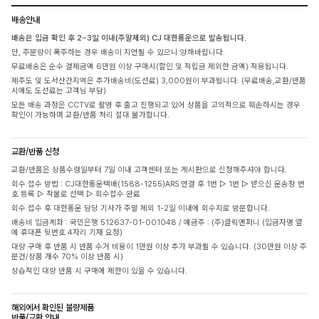
배송안내
배송은 입금 확인 후 2~3일 이내(주말제외) CJ 대한통운으로 발송됩니다.
단, 주문량이 폭주하는 경우 배송이 지연될 수 있으니 양해바랍니다.
무료배송은 순수 결제금액 6만원 이상 구매시(할인 및 적립금 제외한 금액) 적용됩니다.
제주도 및 도서산간지역은 추가배송비(도선료) 3,000원이 부과됩니다. (무료배송,교환/반품
시에도 도선료는 고객님 부담)
모든 배송 과정은 CCTV로 촬영 후 출고 진행되고 있어 상품을 고의적으로 훼손하시는 경우
확인이 가능하며 교환/반품 처리 절대 불가합니다.
교환/반품 신청
교환/반품은 상품수령일부터 7일 이내 고객센터 또는 게시판으로 신청해주셔야 합니다.
회수 접수 방법 : CJ대한통운택배(1588-1255)ARS 연결 후 1번 ▷ 1번 ▷ 받으신 운송장 번
호 등록 ▷ 착불로 선택 ▷ 회수접수 완료
회수 접수 후 대한통운 담당 기사가 주말 제외 1-2일 이내에 회수지로 방문합니다.
배송비 입금계좌 : 국민은행 512637-01-001048 / 예금주 : (주)클릭앤퍼니 (입금자명 옆
에 휴대폰 뒷번호 4자리 기재 요청)
대량 구매 후 반품 시 반품 수거 비용이 1만원 이상 추가 부과될 수 있습니다. (30만원 이상 주
문건/상품 개수 70% 이상 반품 시)
상습적인 대량 반품 시 구매에 제한이 있을 수 있습니다.
해외에서 확인된 불량제품
반품/교환 안내