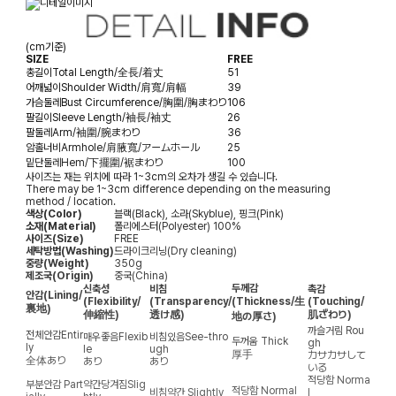
(cm기준)
SIZE
FREE
총길이
Total Length/全長/着丈
51
어깨넓이
Shoulder Width/肩寬/肩幅
39
가슴둘레
Bust Circumference/胸圍/胸まわり
106
팔길이
Sleeve Length/袖長/袖丈
26
팔둘레
Arm/袖圍/腕まわり
36
암홀너비
Armhole/肩腋寬/アームホール
25
밑단둘레
Hem/下擺圍/裾まわり
100
사이즈는 재는 위치에 따라 1~3cm의 오차가 생길 수 있습니다.
There may be 1~3cm difference depending on the measuring
method / location.
색상(Color)
블랙(Black), 소라(Skyblue), 핑크(Pink)
소재(Material)
폴리에스터(Polyester) 100%
사이즈(Size)
FREE
세탁방법(Washing)
드라이크리닝(Dry cleaning)
중량(Weight)
350g
제조국(Origin)
중국(China)
두께감
신축성
비침
촉감
안감
(Lining/
(Flexibility/
(Transparency/
(Thickness/生
(Touching/
裏地)
伸縮性)
透け感)
肌ざわり)
地の厚さ)
까슬거림
Rou
전체안감
Entir
매우좋음
Flexib
비침있음
See-thro
두꺼움
Thick
gh
ly
le
ugh
厚手
カサカサして
全体あり
あり
あり
いる
적당함
Norma
부분안감
Part
약간당겨짐
Slig
적당함
Normal
비침약간
Slightly
l