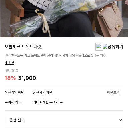
오빌체크 트위드자켓
[우아한무드👑]체크 트위드 결에 글리터한 원사가 섞여 독보적으로 빛나는 자켓~
개 리뷰
38,900
18%
31,900
신규가입 혜택
신규가입 혜택
혜택보기
무이자 카드
최대 6개월 무이자