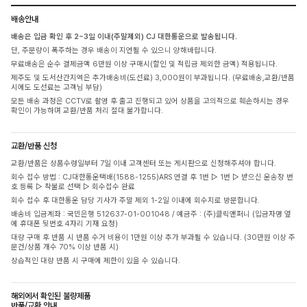
배송안내
배송은 입금 확인 후 2~3일 이내(주말제외) CJ 대한통운으로 발송됩니다.
단, 주문량이 폭주하는 경우 배송이 지연될 수 있으니 양해바랍니다.
무료배송은 순수 결제금액 6만원 이상 구매시(할인 및 적립금 제외한 금액) 적용됩니다.
제주도 및 도서산간지역은 추가배송비(도선료) 3,000원이 부과됩니다. (무료배송,교환/반품
시에도 도선료는 고객님 부담)
모든 배송 과정은 CCTV로 촬영 후 출고 진행되고 있어 상품을 고의적으로 훼손하시는 경우
확인이 가능하며 교환/반품 처리 절대 불가합니다.
교환/반품 신청
교환/반품은 상품수령일부터 7일 이내 고객센터 또는 게시판으로 신청해주셔야 합니다.
회수 접수 방법 : CJ대한통운택배(1588-1255)ARS 연결 후 1번 ▷ 1번 ▷ 받으신 운송장 번
호 등록 ▷ 착불로 선택 ▷ 회수접수 완료
회수 접수 후 대한통운 담당 기사가 주말 제외 1-2일 이내에 회수지로 방문합니다.
배송비 입금계좌 : 국민은행 512637-01-001048 / 예금주 : (주)클릭앤퍼니 (입금자명 옆
에 휴대폰 뒷번호 4자리 기재 요청)
대량 구매 후 반품 시 반품 수거 비용이 1만원 이상 추가 부과될 수 있습니다. (30만원 이상 주
문건/상품 개수 70% 이상 반품 시)
상습적인 대량 반품 시 구매에 제한이 있을 수 있습니다.
해외에서 확인된 불량제품
반품/교환 안내