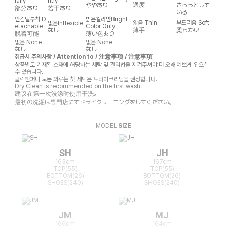
ially
htly
適度
ややあり
さらっとして
部分あり
若干あり
いる
안감탈부착
D
밝은칼라만
Bright
얇음
Thin
부드러움
Soft
없음
Inflexible
etachable
Color Only
なし
薄手
柔らかい
脱着可能
薄い色あり
없음
None
없음
None
なし
なし
취급시 주의사항 / Attention to / 注意事项 / 注意事項
상품별로 기재된 소재에 해당하는 세탁 및 관리법을 지켜주셔야 더 오래 예쁘게 입으실
수 있습니다.
클릭앤퍼니 모든 의류는 첫 세탁은 드라이크리닝을 권장합니다.
Dry Clean is recommended on the first wash.
建议在第一次洗涤时使用干洗。
最初の洗濯は専門店にてドライクリーニングをしてください。
MODEL
SIZE
SH
JH
163cm
167cm
TOP(55)
TOP(55)
BOTTOM(26)
BOTTOM(26)
SHOES(240)
SHOES(240)
JM
MJ
166cm
164cm