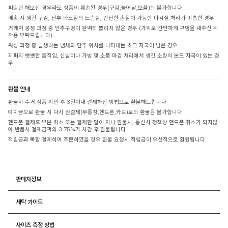
피팅만 해보신 경우라도 상품이 훼손된 경우(구김,늘어남,보풀)는 불가합니다.
배송 시 생긴 구김, 단추 바느질의 느슨함, 간단한 손질이 가능한 마감실 처리가 미흡한 경우
거래처 공정 과정 중 단추구멍이 완벽히 뚫리지 않은 경우 (가위로 간단하게 구멍을 내주신 뒤
착용 부탁드립니다)
워싱 과정 중 발생하는 냄새와 단추 위치를 나타내는 초크 자국이 남은 경우
지퍼의 뻣뻣한 움직임, 신발이나 가방 및 소품 마감 처리에서 생긴 소량의 본드 자국이 있는 경
우
환불 안내
환불시 수거 상품 확인 후 3일이내 결제하신 방법으로 환불해드립니다
예치금으로 환불 시 다시 원결제(무통장,핸드폰,카드)로의 환불은 불가합니다.
핸드폰 결제후 부분 취소 또는 결제한 달이 지나 환불시, 통신사 정책상 핸드폰 취소가 되지않
아 반품시 결제금액의 3.75%가 차감 후 환불됩니다.
적립금과 복합 결제하여 주문하였을 경우 환불 요청시 적립금이 우선적으로 환원됩니다.
판매자정보
세탁 가이드
사이즈 측정 방법