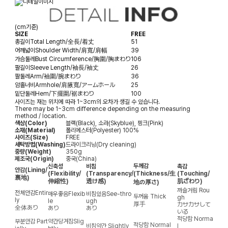
(cm기준)
SIZE
FREE
총길이
Total Length/全長/着丈
51
어깨넓이
Shoulder Width/肩寬/肩幅
39
가슴둘레
Bust Circumference/胸圍/胸まわり
106
팔길이
Sleeve Length/袖長/袖丈
26
팔둘레
Arm/袖圍/腕まわり
36
암홀너비
Armhole/肩腋寬/アームホール
25
밑단둘레
Hem/下擺圍/裾まわり
100
사이즈는 재는 위치에 따라 1~3cm의 오차가 생길 수 있습니다.
There may be 1~3cm difference depending on the measuring
method / location.
색상(Color)
블랙(Black), 소라(Skyblue), 핑크(Pink)
소재(Material)
폴리에스터(Polyester) 100%
사이즈(Size)
FREE
세탁방법(Washing)
드라이크리닝(Dry cleaning)
중량(Weight)
350g
제조국(Origin)
중국(China)
두께감
신축성
비침
촉감
안감
(Lining/
(Flexibility/
(Transparency/
(Thickness/生
(Touching/
裏地)
伸縮性)
透け感)
肌ざわり)
地の厚さ)
까슬거림
Rou
전체안감
Entir
매우좋음
Flexib
비침있음
See-thro
두꺼움
Thick
gh
ly
le
ugh
厚手
カサカサして
全体あり
あり
あり
いる
적당함
Norma
부분안감
Part
약간당겨짐
Slig
적당함
Normal
비침약간
Slightly
l