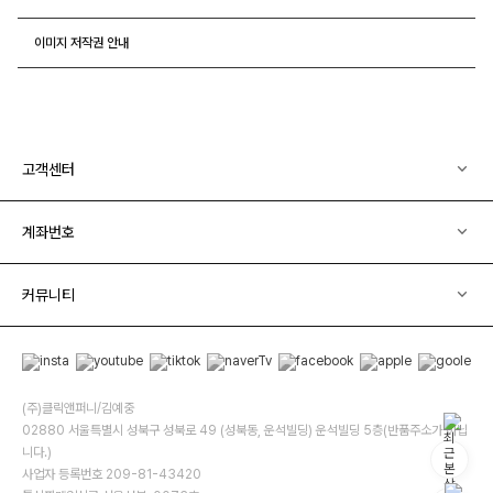
이미지 저작권 안내
고객센터
계좌번호
커뮤니티
(주)클릭앤퍼니/김예중
02880 서울특별시 성북구 성북로 49 (성북동, 운석빌딩) 운석빌딩 5층(반품주소가 아닙
니다.)
사업자 등록번호 209-81-43420