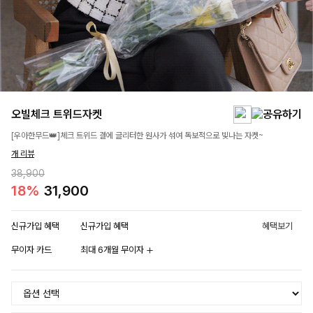
오빌체크 트위드자켓
[우아한무드👑]체크 트위드 결에 글리터한 원사가 섞여 독보적으로 빛나는 자켓~
개 리뷰
38,900
18%
31,900
신규가입 혜택
신규가입 혜택
혜택보기
무이자 카드
최대 6개월 무이자