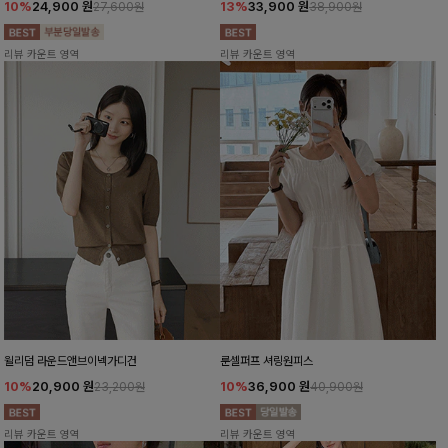
10%
24,900
원
13%
33,900
원
27,600원
38,900원
리뷰 카운트 영역
리뷰 카운트 영역
윌리덤 라운드앤브이넥가디건
룬셀퍼프 셔링원피스
10%
20,900
원
10%
36,900
원
23,200원
40,900원
리뷰 카운트 영역
리뷰 카운트 영역