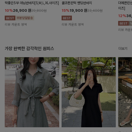
딱좋은5부 데님반바지[S,M,L,XL사이즈]
쿨코튼핀턱 밴딩반바지
더예쁜린넨
이즈]
10%
26,900
원
15%
19,900
원
29,800원
23,400원
12%
36
리뷰 카운트 영역
리뷰 카운트 영역
리뷰 카운
가장 완벽한 감각적인 원피스
더보기