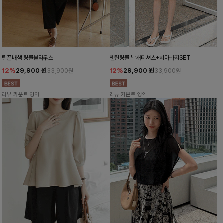
릴픈배색 링클블라우스
헨틴링클 날개티셔츠+치마바지SET
12%
29,900
원
12%
29,900
원
33,900원
33,900원
리뷰 카운트 영역
리뷰 카운트 영역