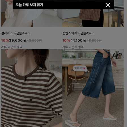
오늘 하루 보지 않기
펌레이스 리본블라우스
럽틸스퀘어 리본블라우스
10%
39,600
원
10%
44,100
원
43,900원
48,900원
리뷰 카운트 영역
리뷰 카운트 영역