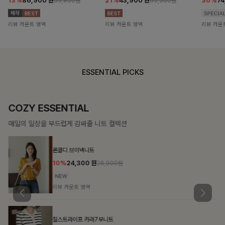
13%
86,900
원
21%
43,900
원
30%
7
99,800원
55,500원
리뷰 카운트 영역
리뷰 카운트 영역
리뷰 카운
ESSENTIAL PICKS
COZY ESSENTIAL
매일의 일상을 부드럽게 감싸줄 니트 컬렉션
론클디 브이넥니트
10%
24,300
원
26,900원
리뷰 카운트 영역
칠스트라이프 카라7부니트