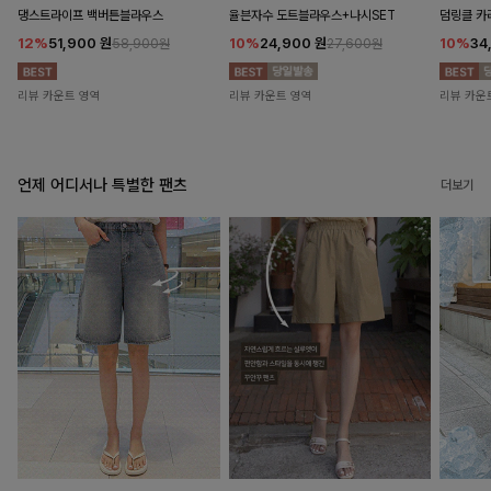
댕스트라이프 백버튼블라우스
율븐자수 도트블라우스+나시SET
덤링클 카
12%
51,900
원
10%
24,900
원
10%
34
58,900원
27,600원
리뷰 카운트 영역
리뷰 카운트 영역
리뷰 카운
언제 어디서나 특별한 팬츠
더보기