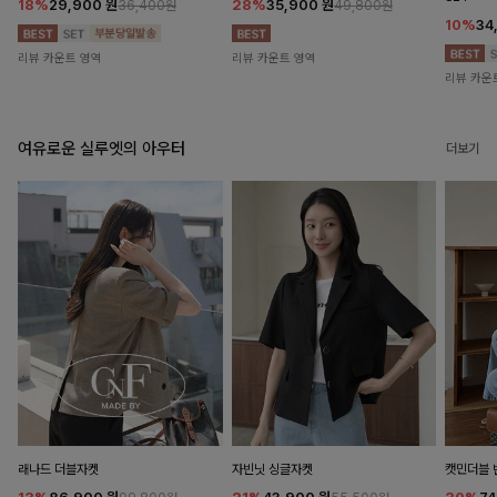
18%
29,900
원
28%
35,900
원
36,400원
49,800원
10%
34
리뷰 카운트 영역
리뷰 카운트 영역
리뷰 카운
여유로운 실루엣의 아우터
더보기
래나드 더블자켓
자빈닛 싱글자켓
캣민더블 