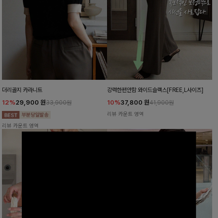
더리골지 카라니트
강력한편안함 와이드슬랙스[FREE,L사이즈]
12%
29,900
원
10%
37,800
원
33,900원
41,900원
리뷰 카운트 영역
리뷰 카운트 영역