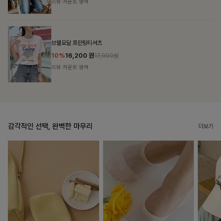
리뷰 카운트 영역
캣시어서커 버튼카라원피스+벨트SET
16%
79,900
원
95,100원
리뷰 카운트 영역
감각적인 선택, 완벽한 마무리
더보기