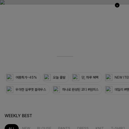
0
03
33
여름특가~45%
오늘 출발
단, 하루 혜택
NEW IT
우아한 실루엣 블라우스
하나로 완성된 코디 #원피스
데일리 #
WEEKLY BEST
NEW
BLOUSE
PANTS
DRESS
KNIT
T-SHIRT
ALL