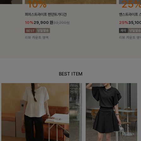
25%
10%
밴스트라이프 스트링원피스
[5천장돌파/C
25%
35,100
원
10%
34,90
46,800원
리뷰 카운트 영역
리뷰 카운트 영
BEST ITEM