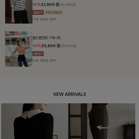
10%
31,900
원
35,400원
리뷰 카운트 영역
셀드펜던트 7부니트
10%
25,800
원
28,600원
리뷰 카운트 영역
NEW ARRIVALS