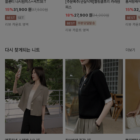
블룬티 나시원피스+셔츠SET
[주문폭주/군살삭제]젤링클프리 카라원
롬셔링배
피스
15%
31,900
원
15%
32
37,500원
18%
27,900
원
34,000원
리뷰 카운트 영역
리뷰 카운
리뷰 카운트 영역
다시 찾게되는 니트
더보기