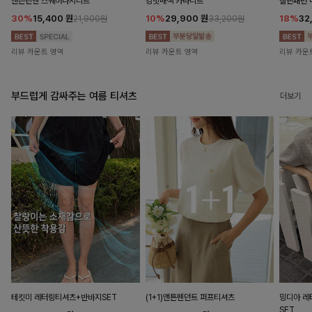
앤즌린넨 스퀘어나시니트
킹밋배색 카라니트
캘핀패턴 
30%
15,400
원
10%
29,900
원
18%
32
21,900원
33,200원
리뷰 카운트 영역
리뷰 카운트 영역
리뷰 카운
부드럽게 감싸주는 여름 티셔츠
더보기
테킷미 레터링티셔츠+반바지SET
(1+1)앤튼펜던트 퍼프티셔츠
밍디아 
SET