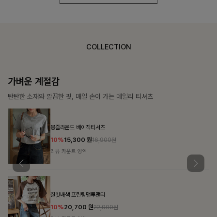
COLLECTION
가장 쉬운 코디
특별한 날부터 일상까지 함께하는 룩
쥬빌스트링 포켓원피스
17%
48,900
원
58,900원
리뷰 카운트 영역
블룬티 나시원피스+셔츠SET
15%
31,900
원
37,500원