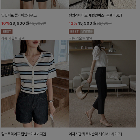
밍킷퍼프 플레어블라우스
캣밍레이어드 패턴원피스+목걸이SET
10%
39,600
원
12%
45,900
원
43,900원
52,100원
리뷰 카운트 영역
리뷰 카운트 영역
함스트라이프 린넨브이넥가디건
이지스판 카프리슬랙스[S,M,L사이즈]