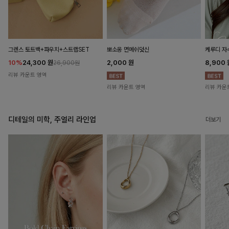
뽀소옹 면메쉬덧신
그렌스 토트백+파우치+스트랩SET
케루디 자
2,000
원
10%
24,300
원
8,900
26,900원
리뷰 카운트 영역
리뷰 카운트 영역
리뷰 카운
디테일의 미학, 주얼리 라인업
더보기