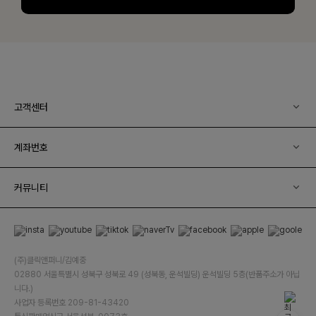
고객센터
계좌번호
커뮤니티
(주)클릭앤퍼니/김예중
02880 서울특별시 성북구 성북로 49 (성북동, 운석빌딩) 운석빌딩 5층(반품주소가 아닙
니다.)
사업자 등록번호 209-81-43420