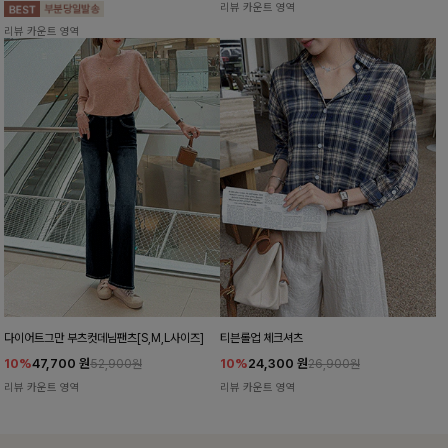
리뷰 카운트 영역
리뷰 카운트 영역
다이어트그만 부츠컷데님팬츠[S,M,L사이즈]
티븐롤업 체크셔츠
10%
47,700
원
10%
24,300
원
52,900원
26,900원
리뷰 카운트 영역
리뷰 카운트 영역