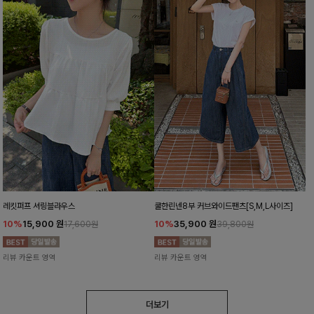
레킷퍼프 셔링블라우스
쿨한린넨8부 커브와이드팬츠[S,M,L사이즈]
10%
15,900
원
10%
35,900
원
17,600원
39,800원
리뷰 카운트 영역
리뷰 카운트 영역
더보기