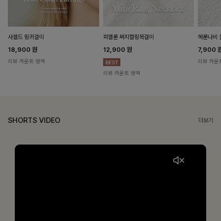
헤룬나비 
사셀드 링귀걸이
피엘룬 써지컬링목걸이
7,900
18,900
원
12,900
원
리뷰 카운
리뷰 카운트 영역
리뷰 카운트 영역
SHORTS VIDEO
더보기