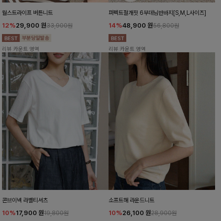
월스트라이프 버튼니트
퍼펙트절개핏 6부데님반바지[S,M,L사이즈]
12%
29,900
원
14%
48,900
원
33,900원
56,800원
리뷰 카운트 영역
리뷰 카운트 영역
콘브이넥 라벨티셔츠
소프트해 라운드니트
10%
17,900
원
10%
26,100
원
19,800원
28,900원