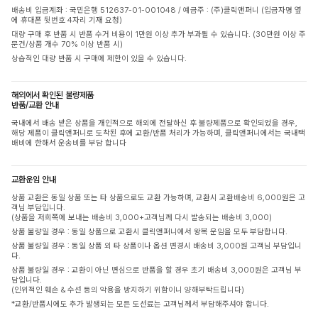
배송비 입금계좌 : 국민은행 512637-01-001048 / 예금주 : (주)클릭앤퍼니 (입금자명 옆
에 휴대폰 뒷번호 4자리 기재 요청)
대량 구매 후 반품 시 반품 수거 비용이 1만원 이상 추가 부과될 수 있습니다. (30만원 이상 주
문건/상품 개수 70% 이상 반품 시)
상습적인 대량 반품 시 구매에 제한이 있을 수 있습니다.
해외에서 확인된 불량제품
반품/교환 안내
국내에서 배송 받은 상품을 개인적으로 해외에 전달하신 후 불량제품으로 확인되었을 경우,
해당 제품이 클릭앤퍼니로 도착된 후에 교환/반품 처리가 가능하며, 클릭앤퍼니에서는 국내택
배비에 한해서 운송비를 부담 합니다
교환운임 안내
상품 교환은 동일 상품 또는 타 상품으로도 교환 가능하며, 교환시 교환배송비 6,000원은 고
객님 부담입니다.
(상품을 저희쪽에 보내는 배송비 3,000+고객님께 다시 발송되는 배송비 3,000)
상품 불량일 경우 : 동일 상품으로 교환시 클릭앤퍼니에서 왕복 운임을 모두 부담합니다.
상품 불량일 경우 : 동일 상품 외 타 상품이나 옵션 변경시 배송비 3,000원 고객님 부담입니
다.
상품 불량일 경우 : 교환이 아닌 변심으로 반품을 할 경우 초기 배송비 3,000원은 고객님 부
담입니다.
(인위적인 훼손 & 수선 등의 악용을 방지하기 위함이니 양해부탁드립니다)
*교환/반품시에도 추가 발생되는 모든 도선료는 고객님께서 부담해주셔야 합니다.