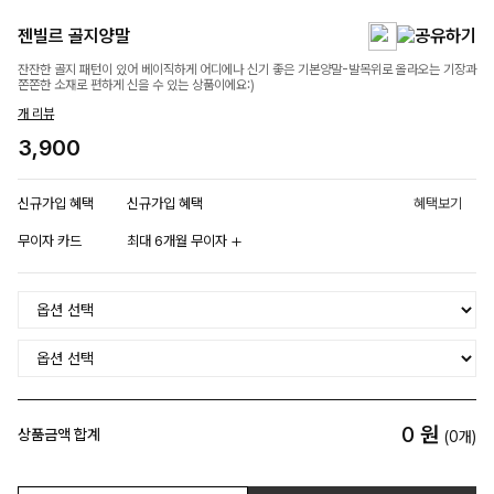
젠빌르 골지양말
잔잔한 골지 패턴이 있어 베이직하게 어디에나 신기 좋은 기본양말-발목위로 올라오는 기장과
쫀쫀한 소재로 편하게 신을 수 있는 상품이에요:)
개 리뷰
3,900
신규가입 혜택
신규가입 혜택
혜택보기
무이자 카드
최대 6개월 무이자
0
원
상품금액 합계
(
0
개)