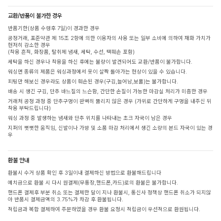
교환/반품이 불가한 경우
반품기한(상품 수령후 7일)이 경과한 경우
공정거래, 표준약관 제 15조 2항에 의한 이용자의 사용 또는 일부 소비에 의하여 재화 가치가
현저히 감소한 경우
(착용 흔적, 화장품, 탈취제 냄새, 세탁, 수선, 택훼손 포함)
세탁을 하신 경우나 착용을 하신 후에는 불량이 발견되어도 교환/반품이 불가합니다.
워싱면 종류의 제품은 워싱과정에서 옷이 살짝 돌아가는 현상이 있을 수 있습니다.
피팅만 해보신 경우라도 상품이 훼손된 경우(구김,늘어남,보풀)는 불가합니다.
배송 시 생긴 구김, 단추 바느질의 느슨함, 간단한 손질이 가능한 마감실 처리가 미흡한 경우
거래처 공정 과정 중 단추구멍이 완벽히 뚫리지 않은 경우 (가위로 간단하게 구멍을 내주신 뒤
착용 부탁드립니다)
워싱 과정 중 발생하는 냄새와 단추 위치를 나타내는 초크 자국이 남은 경우
지퍼의 뻣뻣한 움직임, 신발이나 가방 및 소품 마감 처리에서 생긴 소량의 본드 자국이 있는 경
우
환불 안내
환불시 수거 상품 확인 후 3일이내 결제하신 방법으로 환불해드립니다
예치금으로 환불 시 다시 원결제(무통장,핸드폰,카드)로의 환불은 불가합니다.
핸드폰 결제후 부분 취소 또는 결제한 달이 지나 환불시, 통신사 정책상 핸드폰 취소가 되지않
아 반품시 결제금액의 3.75%가 차감 후 환불됩니다.
적립금과 복합 결제하여 주문하였을 경우 환불 요청시 적립금이 우선적으로 환원됩니다.