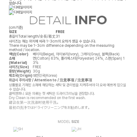
있습니다.
(cm기준)
SIZE
FREE
총길이
Total length/全長/着丈
31
사이즈는 재는 위치에 따라 1~3cm의 오차가 생길 수 있습니다.
There may be 1~3cm difference depending on the measuring
method / location.
색상(Color)
베이지(Beige), 아이보리(Ivory), 그레이(Gray), 블랙(Black)
소재
면(Cotton) 63%, 폴리에스터(Polyester) 24%, 스판(Span) 1
(Material)
3%
사이즈(Size)
FREE
중량(Weight)
30g
제조국(Origin)
대한민국(Korea)
취급시 주의사항 / Attention to / 注意事项 / 注意事項
상품별로 기재된 소재에 해당하는 세탁 및 관리법을 지켜주셔야 더 오래 예쁘게 입으실
수 있습니다.
클릭앤퍼니 모든 의류는 첫 세탁은 드라이크리닝을 권장합니다.
Dry Clean is recommended on the first wash.
建议在第一次洗涤时使用干洗。
最初の洗浄ではドライクリーニングをお勧めします。
MODEL
SIZE