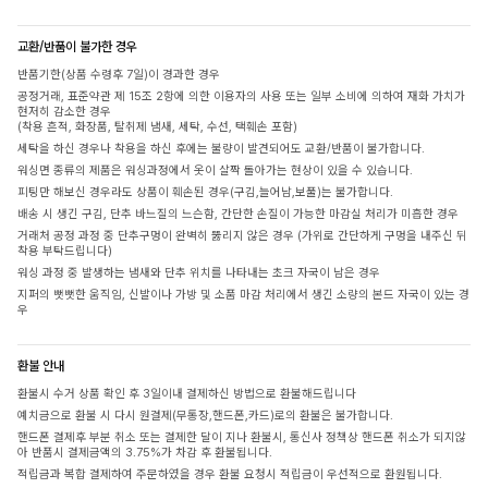
교환/반품이 불가한 경우
반품기한(상품 수령후 7일)이 경과한 경우
공정거래, 표준약관 제 15조 2항에 의한 이용자의 사용 또는 일부 소비에 의하여 재화 가치가
현저히 감소한 경우
(착용 흔적, 화장품, 탈취제 냄새, 세탁, 수선, 택훼손 포함)
세탁을 하신 경우나 착용을 하신 후에는 불량이 발견되어도 교환/반품이 불가합니다.
워싱면 종류의 제품은 워싱과정에서 옷이 살짝 돌아가는 현상이 있을 수 있습니다.
피팅만 해보신 경우라도 상품이 훼손된 경우(구김,늘어남,보풀)는 불가합니다.
배송 시 생긴 구김, 단추 바느질의 느슨함, 간단한 손질이 가능한 마감실 처리가 미흡한 경우
거래처 공정 과정 중 단추구멍이 완벽히 뚫리지 않은 경우 (가위로 간단하게 구멍을 내주신 뒤
착용 부탁드립니다)
워싱 과정 중 발생하는 냄새와 단추 위치를 나타내는 초크 자국이 남은 경우
지퍼의 뻣뻣한 움직임, 신발이나 가방 및 소품 마감 처리에서 생긴 소량의 본드 자국이 있는 경
우
환불 안내
환불시 수거 상품 확인 후 3일이내 결제하신 방법으로 환불해드립니다
예치금으로 환불 시 다시 원결제(무통장,핸드폰,카드)로의 환불은 불가합니다.
핸드폰 결제후 부분 취소 또는 결제한 달이 지나 환불시, 통신사 정책상 핸드폰 취소가 되지않
아 반품시 결제금액의 3.75%가 차감 후 환불됩니다.
적립금과 복합 결제하여 주문하였을 경우 환불 요청시 적립금이 우선적으로 환원됩니다.