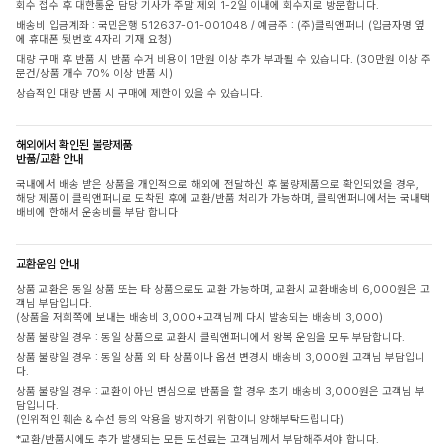
회수 접수 후 대한통운 담당 기사가 주말 제외 1-2일 이내에 회수지로 방문합니다.
배송비 입금계좌 : 국민은행 512637-01-001048 / 예금주 : (주)클릭앤퍼니 (입금자명 옆
에 휴대폰 뒷번호 4자리 기재 요청)
대량 구매 후 반품 시 반품 수거 비용이 1만원 이상 추가 부과될 수 있습니다. (30만원 이상 주
문건/상품 개수 70% 이상 반품 시)
상습적인 대량 반품 시 구매에 제한이 있을 수 있습니다.
해외에서 확인된 불량제품
반품/교환 안내
국내에서 배송 받은 상품을 개인적으로 해외에 전달하신 후 불량제품으로 확인되었을 경우,
해당 제품이 클릭앤퍼니로 도착된 후에 교환/반품 처리가 가능하며, 클릭앤퍼니에서는 국내택
배비에 한해서 운송비를 부담 합니다
교환운임 안내
상품 교환은 동일 상품 또는 타 상품으로도 교환 가능하며, 교환시 교환배송비 6,000원은 고
객님 부담입니다.
(상품을 저희쪽에 보내는 배송비 3,000+고객님께 다시 발송되는 배송비 3,000)
상품 불량일 경우 : 동일 상품으로 교환시 클릭앤퍼니에서 왕복 운임을 모두 부담합니다.
상품 불량일 경우 : 동일 상품 외 타 상품이나 옵션 변경시 배송비 3,000원 고객님 부담입니
다.
상품 불량일 경우 : 교환이 아닌 변심으로 반품을 할 경우 초기 배송비 3,000원은 고객님 부
담입니다.
(인위적인 훼손 & 수선 등의 악용을 방지하기 위함이니 양해부탁드립니다)
*교환/반품시에도 추가 발생되는 모든 도선료는 고객님께서 부담해주셔야 합니다.