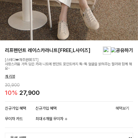
리프펜던트 레이스카라니트[FREE,L사이즈]
[스테디👑재주문BEST]
사랑스러움 가득 담은 카라 니트에 펜던트 포인트까지 톡-톡 얼굴을 밝혀주는 컬러와 함께 해
요-
개 리뷰
30,900
10%
27,900
신규가입 혜택
신규가입 혜택
혜택보기
무이자 카드
최대 6개월 무이자