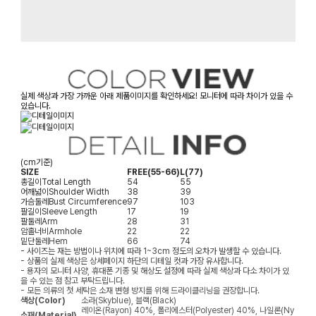
실제 색상과 가장 가까운 아래 제품이미지를 확인하세요! 모니터에 따라 차이가 있을 수
있습니다.
(cm기준)
SIZE
FREE(55-66)
L(77)
총길이
Total Length
54
55
어깨넓이
Shoulder Width
38
39
가슴둘레
Bust Circumference
97
103
팔길이
Sleeve Length
17
19
팔둘레
Arm
28
31
암홀너비
Armhole
22
22
밑단둘레
Hem
66
74
- 사이즈는 재는 방법이나 위치에 따라 1~3cm 정도의 오차가 발생할 수 있습니다.
- 상품의 실제 색상은 상세페이지 하단의 디테일 컷과 가장 유사합니다.
- 용자의 모니터 사양, 휴대폰 기종 및 해상도 설정에 따라 실제 색상과 다소 차이가 있
을 수 있는 점 참고 부탁드립니다.
- 모든 의류의 첫 세탁은 소재 변형 방지를 위해 드라이클리닝을 권장합니다.
색상(Color)
소라(Skyblue), 블랙(Black)
레이온(Rayon) 40%, 폴리에스터(Polyester) 40%, 나일론(Ny
소재(Material)