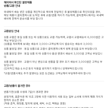
해외에서 확인된 불량제품
반품/교환 안내
국내에서 배송 받은 상품을 개인적으로 해외에 전달하신 후 불량제품으로 확인되었을 경우,
해당 제품이 클릭앤퍼니로 도착된 후에 교환/반품 처리가 가능하며, 클릭앤퍼니에서는 국내택
배비에 한해서 운송비를 부담 합니다
교환운임 안내
상품 교환은 동일 상품 또는 타 상품으로도 교환 가능하며, 교환시 교환배송비 6,000원은 고
객님 부담입니다.
(상품을 저희쪽에 보내는 배송비 3,000+고객님께 다시 발송되는 배송비 3,000)
상품 불량일 경우 : 동일 상품으로 교환시 클릭앤퍼니에서 왕복 운임을 모두 부담합니다.
상품 불량일 경우 : 동일 상품 외 타 상품이나 옵션 변경시 배송비 3,000원 고객님 부담입니
다.
상품 불량일 경우 : 교환이 아닌 변심으로 반품을 할 경우 초기 배송비 3,000원은 고객님 부
담입니다.
(인위적인 훼손 & 수선 등의 악용을 방지하기 위함이니 양해부탁드립니다)
*교환/반품시에도 추가 발생되는 모든 도선료는 고객님께서 부담해주셔야 합니다.
교환/반품이 불가한 경우
반품기한(상품 수령후 7일)이 경과한 경우
공정거래, 표준약관 제 15조 2항에 의한 이용자의 사용 또는 일부 소비에 의하여 재화 가치가
현저히 감소한 경우
(착용 흔적, 화장품, 탈취제 냄새, 세탁, 수선, 택훼손 포함)