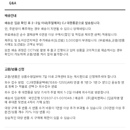
Q&A
배송안내
배송은 입금 확인 후 2~3일 이내(주말제외) CJ 대한통운으로 발송됩니다.
단, 주문량이 폭주하는 경우 배송이 지연될 수 있으니 양해바랍니다.
무료배송은 순수 결제금액 6만원 이상 구매시(할인 및 적립금 제외한 금액) 적용됩니다.
제주도 및 도서산간지역은 추가배송비(도선료) 3,000원이 부과됩니다. (무료배송,교환/반품
시에도 도선료는 고객님 부담)
모든 배송 과정은 CCTV로 촬영 후 출고 진행되고 있어 상품을 고의적으로 훼손하시는 경우
확인이 가능하며 교환/반품 처리 절대 불가합니다.
교환/반품 신청
교환/반품은 상품수령일부터 7일 이내 고객센터 또는 게시판으로 신청해주셔야 합니다.
회수 접수 방법 : CJ대한통운택배(1588-1255)ARS 연결 후 1번 ▷ 1번 ▷ 받으신 운송장 번
호 등록 ▷ 착불로 선택 ▷ 회수접수 완료
회수 접수 후 대한통운 담당 기사가 주말 제외 1-2일 이내에 회수지로 방문합니다.
배송비 입금계좌 : 국민은행 512637-01-001048 / 예금주 : (주)클릭앤퍼니 (입금자명 옆
에 휴대폰 뒷번호 4자리 기재 요청)
대량 구매 후 반품 시 반품 수거 비용이 1만원 이상 추가 부과될 수 있습니다. (30만원 이상 주
문건/상품 개수 70% 이상 반품 시)
상습적인 대량 반품 시 구매에 제한이 있을 수 있습니다.