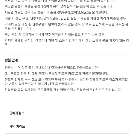
세탁을 하신 경우나 착용을 하신 후에는 불량이 발견되어도 교환/반품이 불가합니다.
워싱면 종류의 제품은 워싱과정에서 옷이 살짝 돌아가는 현상이 있을 수 있습니다.
피팅만 해보신 경우라도 상품이 훼손된 경우(구김,늘어남,보풀)는 불가합니다.
배송 시 생긴 구김, 단추 바느질의 느슨함, 간단한 손질이 가능한 마감실 처리가 미흡한 경우
거래처 공정 과정 중 단추구멍이 완벽히 뚫리지 않은 경우 (가위로 간단하게 구멍을 내주신 뒤
착용 부탁드립니다)
워싱 과정 중 발생하는 냄새와 단추 위치를 나타내는 초크 자국이 남은 경우
지퍼의 뻣뻣한 움직임, 신발이나 가방 및 소품 마감 처리에서 생긴 소량의 본드 자국이 있는 경
우
환불 안내
환불시 수거 상품 확인 후 3일이내 결제하신 방법으로 환불해드립니다
예치금으로 환불 시 다시 원결제(무통장,핸드폰,카드)로의 환불은 불가합니다.
핸드폰 결제후 부분 취소 또는 결제한 달이 지나 환불시, 통신사 정책상 핸드폰 취소가 되지않
아 반품시 결제금액의 3.75%가 차감 후 환불됩니다.
적립금과 복합 결제하여 주문하였을 경우 환불 요청시 적립금이 우선적으로 환원됩니다.
판매자정보
세탁 가이드