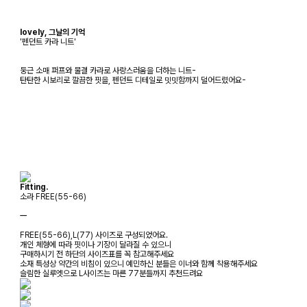
lovely, 그날의 기억
'펜던트 카라 니트'
둥근 소매 퍼프와 물결 카라로 사랑스러움을 더하는 니트-
탄탄한 시보리로 깔끔한 핏을, 펜던트 디테일로 밋밋함까지 덜어드렸어요-
Fitting.
소라 FREE(55-66)
ㅡ
FREE(55-66),L(77) 사이즈로 구성되었어요.
개인 체형에 따라 핏이나 기장이 달라질 수 있으니
구매하시기 전 하단의 사이즈표를 꼭 참고해주세요
소재 특성상 약간의 비침이 있으니 예민하신 분들은 이너와 함께 착용해주세요
슬림한 실루엣으로 L사이즈는 마른 77분들까지 추천드려요