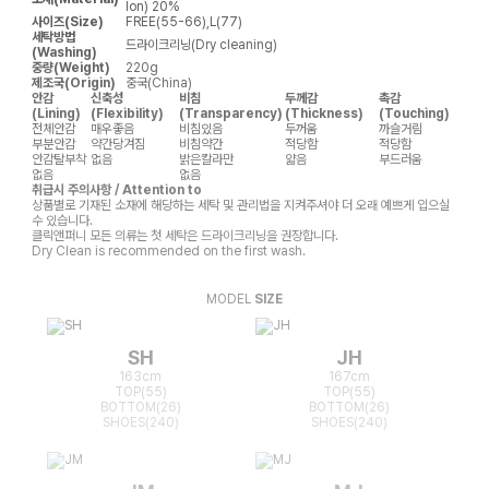
lon) 20%
사이즈(Size)
FREE(55-66),L(77)
세탁방법
드라이크리닝(Dry cleaning)
(Washing)
중량(Weight)
220g
제조국(Origin)
중국(China)
안감
신축성
비침
두께감
촉감
(Lining)
(Flexibility)
(Transparency)
(Thickness)
(Touching)
전체안감
매우좋음
비침있음
두꺼움
까슬거림
부분안감
약간당겨짐
비침약간
적당함
적당함
안감탈부착
없음
밝은칼라만
얇음
부드러움
없음
없음
취급시 주의사항 / Attention to
상품별로 기재된 소재에 해당하는 세탁 및 관리법을 지켜주셔야 더 오래 예쁘게 입으실
수 있습니다.
클릭앤퍼니 모든 의류는 첫 세탁은 드라이크리닝을 권장합니다.
Dry Clean is recommended on the first wash.
MODEL
SIZE
SH
JH
163cm
167cm
TOP(55)
TOP(55)
BOTTOM(26)
BOTTOM(26)
SHOES(240)
SHOES(240)