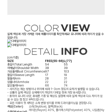
실제 색상과 가장 가까운 아래 제품이미지를 확인하세요! 모니터에 따라 차이가 있을 수
있습니다.
(cm기준)
SIZE
FREE(55-66)
L(77)
총길이
Total Length
54
55
어깨넓이
Shoulder Width
38
39
가슴둘레
Bust Circumference
97
103
팔길이
Sleeve Length
17
19
팔둘레
Arm
28
31
암홀너비
Armhole
22
22
밑단둘레
Hem
66
74
- 사이즈는 재는 방법이나 위치에 따라 1~3cm 정도의 오차가 발생할 수 있습니다.
- 상품의 실제 색상은 상세페이지 하단의 디테일 컷과 가장 유사합니다.
- 용자의 모니터 사양, 휴대폰 기종 및 해상도 설정에 따라 실제 색상과 다소 차이가 있
을 수 있는 점 참고 부탁드립니다.
- 모든 의류의 첫 세탁은 소재 변형 방지를 위해 드라이클리닝을 권장합니다.
색상(Color)
소라(Skyblue), 블랙(Black)
레이온(Rayon) 40%, 폴리에스터(Polyester) 40%, 나일론(Ny
소재(Material)