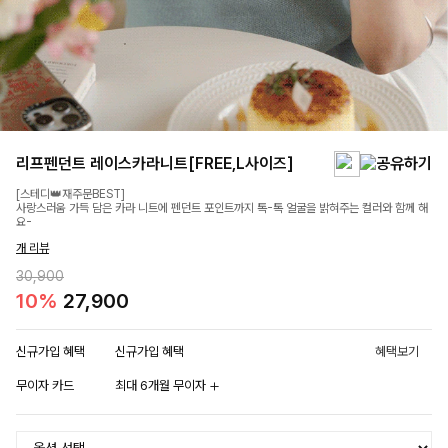
리프펜던트 레이스카라니트[FREE,L사이즈]
[스테디👑재주문BEST]
사랑스러움 가득 담은 카라 니트에 펜던트 포인트까지 톡-톡 얼굴을 밝혀주는 컬러와 함께 해
요-
개 리뷰
30,900
10%
27,900
신규가입 혜택
신규가입 혜택
혜택보기
무이자 카드
최대 6개월 무이자