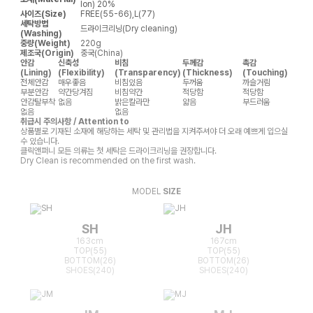
lon) 20%
사이즈(Size)
FREE(55-66),L(77)
세탁방법
드라이크리닝(Dry cleaning)
(Washing)
중량(Weight)
220g
제조국(Origin)
중국(China)
안감
신축성
비침
두께감
촉감
(Lining)
(Flexibility)
(Transparency)
(Thickness)
(Touching)
전체안감
매우좋음
비침있음
두꺼움
까슬거림
부분안감
약간당겨짐
비침약간
적당함
적당함
안감탈부착
없음
밝은칼라만
얇음
부드러움
없음
없음
취급시 주의사항 / Attention to
상품별로 기재된 소재에 해당하는 세탁 및 관리법을 지켜주셔야 더 오래 예쁘게 입으실
수 있습니다.
클릭앤퍼니 모든 의류는 첫 세탁은 드라이크리닝을 권장합니다.
Dry Clean is recommended on the first wash.
MODEL
SIZE
SH
JH
163cm
167cm
TOP(55)
TOP(55)
BOTTOM(26)
BOTTOM(26)
SHOES(240)
SHOES(240)