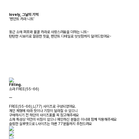
lovely, 그날의 기억
'펜던트 카라 니트'
둥근 소매 퍼프와 물결 카라로 사랑스러움을 더하는 니트-
탄탄한 시보리로 깔끔한 핏을, 펜던트 디테일로 밋밋함까지 덜어드렸어요-
Fitting.
소라 FREE(55-66)
ㅡ
FREE(55-66),L(77) 사이즈로 구성되었어요.
개인 체형에 따라 핏이나 기장이 달라질 수 있으니
구매하시기 전 하단의 사이즈표를 꼭 참고해주세요
소재 특성상 약간의 비침이 있으니 예민하신 분들은 이너와 함께 착용해주세요
슬림한 실루엣으로 L사이즈는 마른 77분들까지 추천드려요