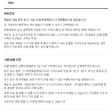
Q&A
배송안내
배송은 입금 확인 후 2~3일 이내(주말제외) CJ 대한통운으로 발송됩니다.
단, 주문량이 폭주하는 경우 배송이 지연될 수 있으니 양해바랍니다.
무료배송은 순수 결제금액 6만원 이상 구매시(할인 및 적립금 제외한 금액) 적용됩니다.
제주도 및 도서산간지역은 추가배송비(도선료) 3,000원이 부과됩니다. (무료배송,교환/반품
시에도 도선료는 고객님 부담)
모든 배송 과정은 CCTV로 촬영 후 출고 진행되고 있어 상품을 고의적으로 훼손하시는 경우
확인이 가능하며 교환/반품 처리 절대 불가합니다.
교환/반품 신청
교환/반품은 상품수령일부터 7일 이내 고객센터 또는 게시판으로 신청해주셔야 합니다.
회수 접수 방법 : CJ대한통운택배(1588-1255)ARS 연결 후 1번 ▷ 1번 ▷ 받으신 운송장 번
호 등록 ▷ 착불로 선택 ▷ 회수접수 완료
회수 접수 후 대한통운 담당 기사가 주말 제외 1-2일 이내에 회수지로 방문합니다.
배송비 입금계좌 : 국민은행 512637-01-001048 / 예금주 : (주)클릭앤퍼니 (입금자명 옆
에 휴대폰 뒷번호 4자리 기재 요청)
대량 구매 후 반품 시 반품 수거 비용이 1만원 이상 추가 부과될 수 있습니다. (30만원 이상 주
문건/상품 개수 70% 이상 반품 시)
상습적인 대량 반품 시 구매에 제한이 있을 수 있습니다.