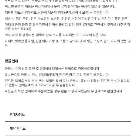
세탁을 하신 경우나 착용을 하신 후에는 불량이 발견되어도 교환/반품이 불가합니다.
워싱면 종류의 제품은 워싱과정에서 옷이 살짝 돌아가는 현상이 있을 수 있습니다.
피팅만 해보신 경우라도 상품이 훼손된 경우(구김,늘어남,보풀)는 불가합니다.
배송 시 생긴 구김, 단추 바느질의 느슨함, 간단한 손질이 가능한 마감실 처리가 미흡한 경우
거래처 공정 과정 중 단추구멍이 완벽히 뚫리지 않은 경우 (가위로 간단하게 구멍을 내주신 뒤
착용 부탁드립니다)
워싱 과정 중 발생하는 냄새와 단추 위치를 나타내는 초크 자국이 남은 경우
지퍼의 뻣뻣한 움직임, 신발이나 가방 및 소품 마감 처리에서 생긴 소량의 본드 자국이 있는 경
우
환불 안내
환불시 수거 상품 확인 후 3일이내 결제하신 방법으로 환불해드립니다
예치금으로 환불 시 다시 원결제(무통장,핸드폰,카드)로의 환불은 불가합니다.
핸드폰 결제후 부분 취소 또는 결제한 달이 지나 환불시, 통신사 정책상 핸드폰 취소가 되지않
아 반품시 결제금액의 3.75%가 차감 후 환불됩니다.
적립금과 복합 결제하여 주문하였을 경우 환불 요청시 적립금이 우선적으로 환원됩니다.
판매자정보
세탁 가이드