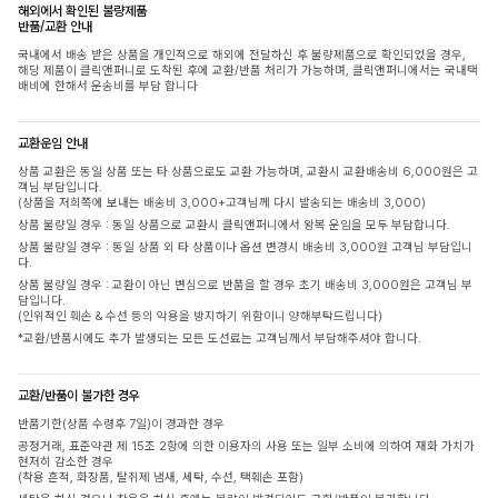
해외에서 확인된 불량제품
반품/교환 안내
국내에서 배송 받은 상품을 개인적으로 해외에 전달하신 후 불량제품으로 확인되었을 경우,
해당 제품이 클릭앤퍼니로 도착된 후에 교환/반품 처리가 가능하며, 클릭앤퍼니에서는 국내택
배비에 한해서 운송비를 부담 합니다
교환운임 안내
상품 교환은 동일 상품 또는 타 상품으로도 교환 가능하며, 교환시 교환배송비 6,000원은 고
객님 부담입니다.
(상품을 저희쪽에 보내는 배송비 3,000+고객님께 다시 발송되는 배송비 3,000)
상품 불량일 경우 : 동일 상품으로 교환시 클릭앤퍼니에서 왕복 운임을 모두 부담합니다.
상품 불량일 경우 : 동일 상품 외 타 상품이나 옵션 변경시 배송비 3,000원 고객님 부담입니
다.
상품 불량일 경우 : 교환이 아닌 변심으로 반품을 할 경우 초기 배송비 3,000원은 고객님 부
담입니다.
(인위적인 훼손 & 수선 등의 악용을 방지하기 위함이니 양해부탁드립니다)
*교환/반품시에도 추가 발생되는 모든 도선료는 고객님께서 부담해주셔야 합니다.
교환/반품이 불가한 경우
반품기한(상품 수령후 7일)이 경과한 경우
공정거래, 표준약관 제 15조 2항에 의한 이용자의 사용 또는 일부 소비에 의하여 재화 가치가
현저히 감소한 경우
(착용 흔적, 화장품, 탈취제 냄새, 세탁, 수선, 택훼손 포함)