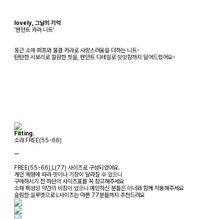
lovely, 그날의 기억
'펜던트 카라 니트'
둥근 소매 퍼프와 물결 카라로 사랑스러움을 더하는 니트-
탄탄한 시보리로 깔끔한 핏을, 펜던트 디테일로 밋밋함까지 덜어드렸어요-
Fitting.
소라 FREE(55-66)
ㅡ
FREE(55-66),L(77) 사이즈로 구성되었어요.
개인 체형에 따라 핏이나 기장이 달라질 수 있으니
구매하시기 전 하단의 사이즈표를 꼭 참고해주세요
소재 특성상 약간의 비침이 있으니 예민하신 분들은 이너와 함께 착용해주세요
슬림한 실루엣으로 L사이즈는 마른 77분들까지 추천드려요