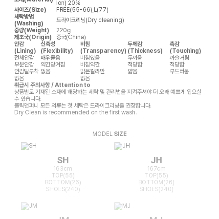
lon) 20%
사이즈(Size)
FREE(55-66),L(77)
세탁방법
드라이크리닝(Dry cleaning)
(Washing)
중량(Weight)
220g
제조국(Origin)
중국(China)
안감
신축성
비침
두께감
촉감
(Lining)
(Flexibility)
(Transparency)
(Thickness)
(Touching)
전체안감
매우좋음
비침있음
두꺼움
까슬거림
부분안감
약간당겨짐
비침약간
적당함
적당함
안감탈부착
없음
밝은칼라만
얇음
부드러움
없음
없음
취급시 주의사항 / Attention to
상품별로 기재된 소재에 해당하는 세탁 및 관리법을 지켜주셔야 더 오래 예쁘게 입으실
수 있습니다.
클릭앤퍼니 모든 의류는 첫 세탁은 드라이크리닝을 권장합니다.
Dry Clean is recommended on the first wash.
MODEL
SIZE
SH
JH
163cm
167cm
TOP(55)
TOP(55)
BOTTOM(26)
BOTTOM(26)
SHOES(240)
SHOES(240)