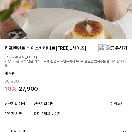
리프펜던트 레이스카라니트[FREE,L사이즈]
[스테디👑재주문BEST]
사랑스러움 가득 담은 카라 니트에 펜던트 포인트까지 톡-톡 얼굴을 밝혀주는 컬러와 함께 해
요-
개 리뷰
30,900
10%
27,900
신규가입 혜택
신규가입 혜택
혜택보기
무이자 카드
최대 6개월 무이자