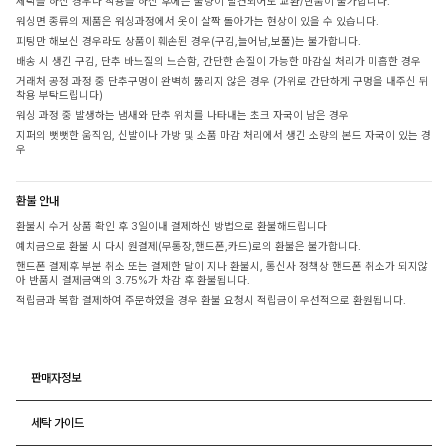
세탁을 하신 경우나 착용을 하신 후에는 불량이 발견되어도 교환/반품이 불가합니다.
워싱면 종류의 제품은 워싱과정에서 옷이 살짝 돌아가는 현상이 있을 수 있습니다.
피팅만 해보신 경우라도 상품이 훼손된 경우(구김,늘어남,보풀)는 불가합니다.
배송 시 생긴 구김, 단추 바느질의 느슨함, 간단한 손질이 가능한 마감실 처리가 미흡한 경우
거래처 공정 과정 중 단추구멍이 완벽히 뚫리지 않은 경우 (가위로 간단하게 구멍을 내주신 뒤
착용 부탁드립니다)
워싱 과정 중 발생하는 냄새와 단추 위치를 나타내는 초크 자국이 남은 경우
지퍼의 뻣뻣한 움직임, 신발이나 가방 및 소품 마감 처리에서 생긴 소량의 본드 자국이 있는 경
우
환불 안내
환불시 수거 상품 확인 후 3일이내 결제하신 방법으로 환불해드립니다
예치금으로 환불 시 다시 원결제(무통장,핸드폰,카드)로의 환불은 불가합니다.
핸드폰 결제후 부분 취소 또는 결제한 달이 지나 환불시, 통신사 정책상 핸드폰 취소가 되지않
아 반품시 결제금액의 3.75%가 차감 후 환불됩니다.
적립금과 복합 결제하여 주문하였을 경우 환불 요청시 적립금이 우선적으로 환원됩니다.
판매자정보
세탁 가이드