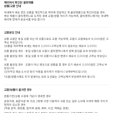
해외에서 확인된 불량제품
반품/교환 안내
국내에서 배송 받은 상품을 개인적으로 해외에 전달하신 후 불량제품으로 확인되었을 경우,
해당 제품이 클릭앤퍼니로 도착된 후에 교환/반품 처리가 가능하며, 클릭앤퍼니에서는 국내택
배비에 한해서 운송비를 부담 합니다
교환운임 안내
상품 교환은 동일 상품 또는 타 상품으로도 교환 가능하며, 교환시 교환배송비 6,000원은 고
객님 부담입니다.
(상품을 저희쪽에 보내는 배송비 3,000+고객님께 다시 발송되는 배송비 3,000)
상품 불량일 경우 : 동일 상품으로 교환시 클릭앤퍼니에서 왕복 운임을 모두 부담합니다.
상품 불량일 경우 : 동일 상품 외 타 상품이나 옵션 변경시 배송비 3,000원 고객님 부담입니
다.
상품 불량일 경우 : 교환이 아닌 변심으로 반품을 할 경우 초기 배송비 3,000원은 고객님 부
담입니다.
(인위적인 훼손 & 수선 등의 악용을 방지하기 위함이니 양해부탁드립니다)
*교환/반품시에도 추가 발생되는 모든 도선료는 고객님께서 부담해주셔야 합니다.
교환/반품이 불가한 경우
반품기한(상품 수령후 7일)이 경과한 경우
공정거래, 표준약관 제 15조 2항에 의한 이용자의 사용 또는 일부 소비에 의하여 재화 가치가
현저히 감소한 경우
(착용 흔적, 화장품, 탈취제 냄새, 세탁, 수선, 택훼손 포함)