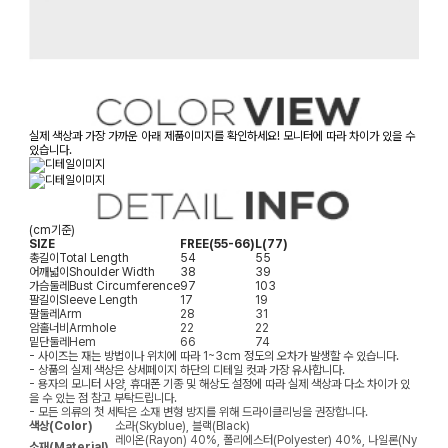
실제 색상과 가장 가까운 아래 제품이미지를 확인하세요! 모니터에 따라 차이가 있을 수
있습니다.
(cm기준)
SIZE
FREE(55-66)
L(77)
총길이
Total Length
54
55
어깨넓이
Shoulder Width
38
39
가슴둘레
Bust Circumference
97
103
팔길이
Sleeve Length
17
19
팔둘레
Arm
28
31
암홀너비
Armhole
22
22
밑단둘레
Hem
66
74
- 사이즈는 재는 방법이나 위치에 따라 1~3cm 정도의 오차가 발생할 수 있습니다.
- 상품의 실제 색상은 상세페이지 하단의 디테일 컷과 가장 유사합니다.
- 용자의 모니터 사양, 휴대폰 기종 및 해상도 설정에 따라 실제 색상과 다소 차이가 있
을 수 있는 점 참고 부탁드립니다.
- 모든 의류의 첫 세탁은 소재 변형 방지를 위해 드라이클리닝을 권장합니다.
색상(Color)
소라(Skyblue), 블랙(Black)
레이온(Rayon) 40%, 폴리에스터(Polyester) 40%, 나일론(Ny
소재(Material)