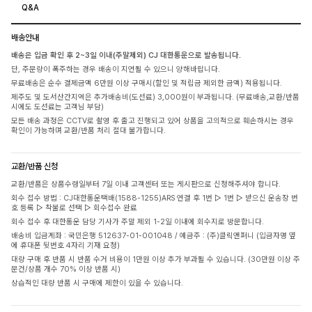
Q&A
배송안내
배송은 입금 확인 후 2~3일 이내(주말제외) CJ 대한통운으로 발송됩니다.
단, 주문량이 폭주하는 경우 배송이 지연될 수 있으니 양해바랍니다.
무료배송은 순수 결제금액 6만원 이상 구매시(할인 및 적립금 제외한 금액) 적용됩니다.
제주도 및 도서산간지역은 추가배송비(도선료) 3,000원이 부과됩니다. (무료배송,교환/반품
시에도 도선료는 고객님 부담)
모든 배송 과정은 CCTV로 촬영 후 출고 진행되고 있어 상품을 고의적으로 훼손하시는 경우
확인이 가능하며 교환/반품 처리 절대 불가합니다.
교환/반품 신청
교환/반품은 상품수령일부터 7일 이내 고객센터 또는 게시판으로 신청해주셔야 합니다.
회수 접수 방법 : CJ대한통운택배(1588-1255)ARS 연결 후 1번 ▷ 1번 ▷ 받으신 운송장 번
호 등록 ▷ 착불로 선택 ▷ 회수접수 완료
회수 접수 후 대한통운 담당 기사가 주말 제외 1-2일 이내에 회수지로 방문합니다.
배송비 입금계좌 : 국민은행 512637-01-001048 / 예금주 : (주)클릭앤퍼니 (입금자명 옆
에 휴대폰 뒷번호 4자리 기재 요청)
대량 구매 후 반품 시 반품 수거 비용이 1만원 이상 추가 부과될 수 있습니다. (30만원 이상 주
문건/상품 개수 70% 이상 반품 시)
상습적인 대량 반품 시 구매에 제한이 있을 수 있습니다.