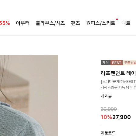
55%
아우터
블라우스/셔츠
팬츠
원피스/스커트
니트
리프펜던트 레이
[스테디👑재주문BEST
사랑스러움 가득 담은 
개 리뷰
30,900
10%
27,900
제품코드