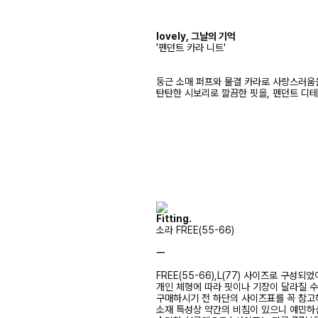
lovely, 그날의 기억
'펜던트 카라 니트'
둥근 소매 퍼프와 물결 카라로 사랑스러움
탄탄한 시보리로 깔끔한 핏을, 펜던트 디
Fitting.
소라 FREE(55-66)
ㅡ
FREE(55-66),L(77) 사이즈로 구성되었
개인 체형에 따라 핏이나 기장이 달라질 
구매하시기 전 하단의 사이즈표를 꼭 참
소재 특성상 약간의 비침이 있으니 예민하