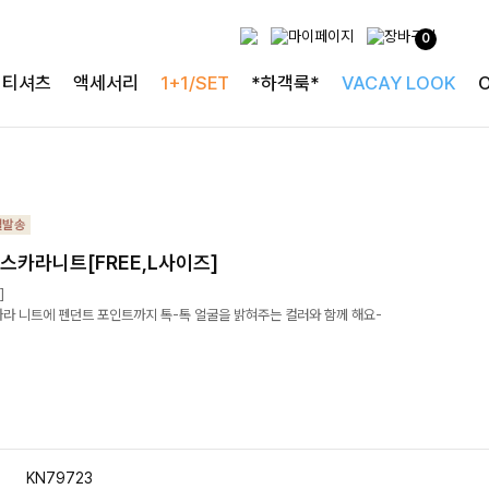
0
티셔츠
액세서리
1+1/SET
*하객룩*
VACAY LOOK
스카라니트[FREE,L사이즈]
]
카라 니트에 펜던트 포인트까지 톡-톡 얼굴을 밝혀주는 컬러와 함께 해요-
KN79723