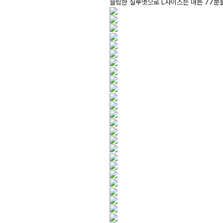
슬림한 실루엣으로 L사이즈는 마른 77분