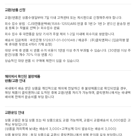
교환/반품 신청
교환/반품은 상품수령일부터 7일 이내 고객센터 또는 게시판으로 신청해주셔야 합니다.
회수 접수 방법 : CJ대한통운택배(1588-1255)ARS 연결 후 1번 ▷ 1번 ▷ 받으신 운송장 번
호 등록 ▷ 착불로 선택 ▷ 회수접수 완료
회수 접수 후 대한통운 담당 기사가 주말 제외 1-2일 이내에 회수지로 방문합니다.
배송비 입금계좌 : 국민은행 512637-01-001048 / 예금주 : (주)클릭앤퍼니 (입금자명 옆
에 휴대폰 뒷번호 4자리 기재 요청)
대량 구매 후 반품 시 반품 수거 비용이 1만원 이상 추가 부과될 수 있습니다. (30만원 이상 주
문건/상품 개수 70% 이상 반품 시)
상습적인 대량 반품 시 구매에 제한이 있을 수 있습니다.
해외에서 확인된 불량제품
반품/교환 안내
국내에서 배송 받은 상품을 개인적으로 해외에 전달하신 후 불량제품으로 확인되었을 경우,
해당 제품이 클릭앤퍼니로 도착된 후에 교환/반품 처리가 가능하며, 클릭앤퍼니에서는 국내택
배비에 한해서 운송비를 부담 합니다
교환운임 안내
상품 교환은 동일 상품 또는 타 상품으로도 교환 가능하며, 교환시 교환배송비 6,000원은 고
객님 부담입니다.
(상품을 저희쪽에 보내는 배송비 3,000+고객님께 다시 발송되는 배송비 3,000)
상품 불량일 경우 : 동일 상품으로 교환시 클릭앤퍼니에서 왕복 운임을 모두 부담합니다.