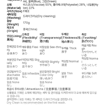
nk), 블루(Blue), 그린(Green)
소재
비스코스(Viscose) 50%, 폴리에스터(Polyester) 28%, 나일론(Ny
(Material)
lon) 22%
사이즈(Size)
FREE
세탁방법
드라이크리닝(Dry cleaning)
(Washing)
중량
170g
(Weight)
제조국
중국(China)
(Origin)
두께감
신축성
비침
촉감
안감
(Lining/
(Flexibility/
(Transparency/
(Thickness/生
(Touching/
裏地)
伸縮性)
透け感)
肌ざわり)
地の厚さ)
까슬거림
Rou
전체안감
Enti
매우좋음
Flexi
비침있음
See-thro
두꺼움
Thick
gh
rly
ble
ugh
厚手
カサカサして
全体あり
あり
あり
いる
적당함
Norma
부분안감
Part
약간당겨짐
Slig
적당함
Normal
비침약간
Slightly
l
ially
htly
適度
ややあり
さらっとして
部分あり
若干あり
いる
안감탈부착
D
밝은칼라만
Bright
얇음
Thin
부드러움
Soft
없음
Inflexible
etachable
Color Only
なし
薄手
柔らかい
脱着可能
薄い色あり
없음
None
없음
None
なし
なし
취급시 주의사항 / Attention to / 注意事项 / 注意事項
상품별로 기재된 소재에 해당하는 세탁 및 관리법을 지켜주셔야 더 오래 예쁘게 입으실
수 있습니다.
클릭앤퍼니 모든 의류는 첫 세탁은 드라이크리닝을 권장합니다.
Dry Clean is recommended on the first wash.