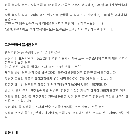
상품 불량일 경우 : 동일 상품 외 타 상품이나 옵션 변경시 배송비 3,000원 고객님 부담입니
다.
상품 불량일 경우 : 교환이 아닌 변심으로 반품을 할 경우 초기 배송비 3,000원은 고객님 부
담입니다.
(인위적인 훼손 & 수선 등의 악용을 방지하기 위함이니 양해부탁드립니다)
*교환/반품시에도 추가 발생되는 모든 도선료는 고객님께서 부담해주셔야 합니다.
교환/반품이 불가한 경우
반품기한(상품 수령후 7일)이 경과한 경우
공정거래, 표준약관 제 15조 2항에 의한 이용자의 사용 또는 일부 소비에 의하여 재화 가치가
현저히 감소한 경우
(착용 흔적, 화장품, 탈취제 냄새, 세탁, 수선, 택훼손 포함)
세탁을 하신 경우나 착용을 하신 후에는 불량이 발견되어도 교환/반품이 불가합니다.
워싱면 종류의 제품은 워싱과정에서 옷이 살짝 돌아가는 현상이 있을 수 있습니다.
피팅만 해보신 경우라도 상품이 훼손된 경우(구김,늘어남,보풀)는 불가합니다.
배송 시 생긴 구김, 단추 바느질의 느슨함, 간단한 손질이 가능한 마감실 처리가 미흡한 경우
거래처 공정 과정 중 단추구멍이 완벽히 뚫리지 않은 경우 (가위로 간단하게 구멍을 내주신 뒤
착용 부탁드립니다)
워싱 과정 중 발생하는 냄새와 단추 위치를 나타내는 초크 자국이 남은 경우
지퍼의 뻣뻣한 움직임, 신발이나 가방 및 소품 마감 처리에서 생긴 소량의 본드 자국이 있는 경
우
환불 안내