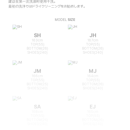
建议在第一次洗涤时使用干洗。
最初の洗浄ではドライクリーニングをお勧めします。
MODEL
SIZE
SH
JH
163cm
167cm
TOP(55)
TOP(55)
BOTTOM(26)
BOTTOM(26)
SHOES(240)
SHOES(240)
JM
MJ
166cm
164cm
TOP(55)
TOP(55)
BOTTOM(25)
BOTTOM(26)
SHOES(240)
SHOES(240)
SA
EJ
168cm
165cm
TOP(55)
TOP(55)
BOTTOM(26)
BOTTOM(26)
SHOES(240)
SHOES(240)