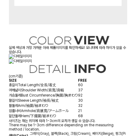
실제 색상과 가장 가까운 아래 제품이미지를 확인하세요! 모니터에 따라 차이가 있을 수
있습니다.
(cm기준)
SIZE
FREE
총길이
Total Length/全長/着丈
60
어깨넓이
Shoulder Width/肩寬/肩幅
37
가슴둘레
Bust Circumference/胸圍/胸まわり
92
팔길이
Sleeve Length/袖長/袖丈
30
팔둘레
Arm/袖圍/袖まわり
32
암홀너비
Armhole/肩腋寬/アームホール
21
밑단둘레
Hem/下擺圍/裾まわり
68
사이즈는 재는 위치에 따라 1~3cm의 오차가 생길 수 있습니다.
There may be 1~3cm difference depending on the measuring
method / location.
그레이(Gray), 블랙(Black), 크림(Cream), 베이지(Beige), 핑크(Pi
색상(Color)