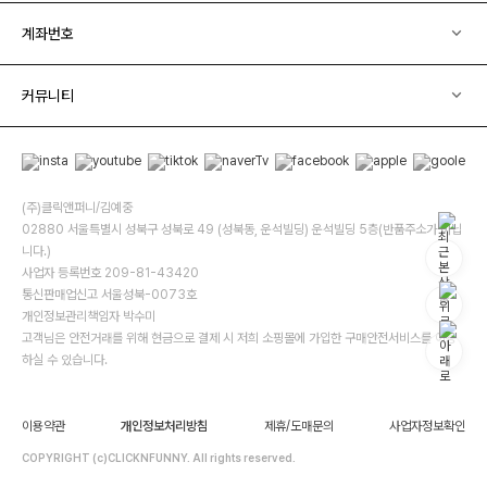
계좌번호
커뮤니티
(주)클릭앤퍼니/김예중
02880 서울특별시 성북구 성북로 49 (성북동, 운석빌딩) 운석빌딩 5층(반품주소가 아닙
니다.)
사업자 등록번호 209-81-43420
통신판매업신고 서울성북-0073호
개인정보관리책임자 박수미
고객님은 안전거래를 위해 현금으로 결제 시 저희 소핑몰에 가입한 구매안전서비스를 이용
하실 수 있습니다.
이용약관
개인정보처리방침
제휴/도매문의
사업자정보확인
COPYRIGHT (c)CLICKNFUNNY. All rights reserved.