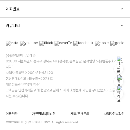
계좌번호
커뮤니티
(주)클릭앤퍼니/김예중
02880 서울특별시 성북구 성북로 49 (성북동, 운석빌딩) 운석빌딩 5층(반품주소가 아닙
니다.)
사업자 등록번호 209-81-43420
통신판매업신고 서울성북-0073호
개인정보관리책임자 박수미
고객님은 안전거래를 위해 현금으로 결제 시 저희 소핑몰에 가입한 구매안전서비스를 이용
하실 수 있습니다.
이용약관
개인정보처리방침
제휴/도매문의
사업자정보확인
COPYRIGHT (c)CLICKNFUNNY. All rights reserved.