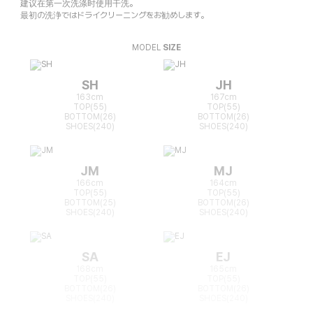
建议在第一次洗涤时使用干洗。
最初の洗浄ではドライクリーニングをお勧めします。
MODEL
SIZE
SH
JH
163cm
167cm
TOP(55)
TOP(55)
BOTTOM(26)
BOTTOM(26)
SHOES(240)
SHOES(240)
JM
MJ
166cm
164cm
TOP(55)
TOP(55)
BOTTOM(25)
BOTTOM(26)
SHOES(240)
SHOES(240)
SA
EJ
168cm
165cm
TOP(55)
TOP(55)
BOTTOM(26)
BOTTOM(26)
SHOES(240)
SHOES(240)