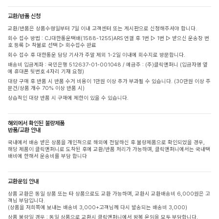
교환/반품 신청
교환/반품은 상품수령일부터 7일 이내 고객센터 또는 게시판으로 신청해주셔야 합니다.
회수 접수 방법 : CJ대한통운택배(1588-1255)ARS 연결 후 1번 ▷ 1번 ▷ 받으신 운송장 번
호 등록 ▷ 착불로 선택 ▷ 회수접수 완료
회수 접수 후 대한통운 담당 기사가 주말 제외 1-2일 이내에 회수지로 방문합니다.
배송비 입금계좌 : 국민은행 512637-01-001048 / 예금주 : (주)클릭앤퍼니 (입금자명 옆
에 휴대폰 뒷번호 4자리 기재 요청)
대량 구매 후 반품 시 반품 수거 비용이 1만원 이상 추가 부과될 수 있습니다. (30만원 이상 주
문건/상품 개수 70% 이상 반품 시)
상습적인 대량 반품 시 구매에 제한이 있을 수 있습니다.
해외에서 확인된 불량제품
반품/교환 안내
국내에서 배송 받은 상품을 개인적으로 해외에 전달하신 후 불량제품으로 확인되었을 경우,
해당 제품이 클릭앤퍼니로 도착된 후에 교환/반품 처리가 가능하며, 클릭앤퍼니에서는 국내택
배비에 한해서 운송비를 부담 합니다
교환운임 안내
상품 교환은 동일 상품 또는 타 상품으로도 교환 가능하며, 교환시 교환배송비 6,000원은 고
객님 부담입니다.
(상품을 저희쪽에 보내는 배송비 3,000+고객님께 다시 발송되는 배송비 3,000)
상품 불량일 경우 : 동일 상품으로 교환시 클릭앤퍼니에서 왕복 운임을 모두 부담합니다.