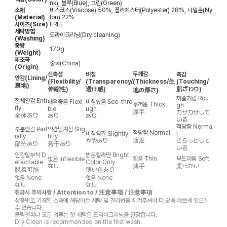
nk), 블루(Blue), 그린(Green)
소재
비스코스(Viscose) 50%, 폴리에스터(Polyester) 28%, 나일론(Ny
(Material)
lon) 22%
사이즈(Size)
FREE
세탁방법
드라이크리닝(Dry cleaning)
(Washing)
중량
170g
(Weight)
제조국
중국(China)
(Origin)
두께감
신축성
비침
촉감
안감
(Lining/
(Flexibility/
(Transparency/
(Thickness/生
(Touching/
裏地)
伸縮性)
透け感)
肌ざわり)
地の厚さ)
까슬거림
Rou
전체안감
Enti
매우좋음
Flexi
비침있음
See-thro
두꺼움
Thick
gh
rly
ble
ugh
厚手
カサカサして
全体あり
あり
あり
いる
적당함
Norma
부분안감
Part
약간당겨짐
Slig
적당함
Normal
비침약간
Slightly
l
ially
htly
適度
ややあり
さらっとして
部分あり
若干あり
いる
안감탈부착
D
밝은칼라만
Bright
얇음
Thin
부드러움
Soft
없음
Inflexible
etachable
Color Only
なし
薄手
柔らかい
脱着可能
薄い色あり
없음
None
없음
None
なし
なし
취급시 주의사항 / Attention to / 注意事项 / 注意事項
상품별로 기재된 소재에 해당하는 세탁 및 관리법을 지켜주셔야 더 오래 예쁘게 입으실
수 있습니다.
클릭앤퍼니 모든 의류는 첫 세탁은 드라이크리닝을 권장합니다.
Dry Clean is recommended on the first wash.