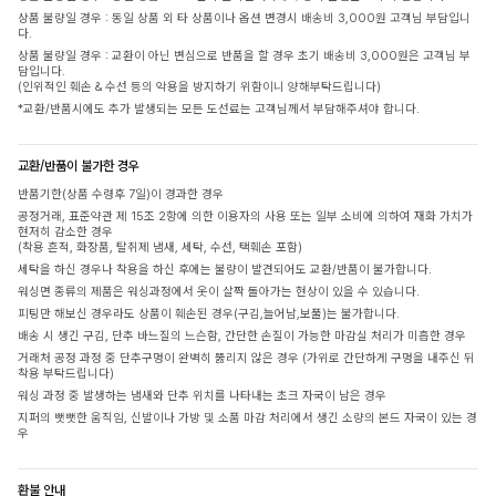
상품 불량일 경우 : 동일 상품 외 타 상품이나 옵션 변경시 배송비 3,000원 고객님 부담입니
다.
상품 불량일 경우 : 교환이 아닌 변심으로 반품을 할 경우 초기 배송비 3,000원은 고객님 부
담입니다.
(인위적인 훼손 & 수선 등의 악용을 방지하기 위함이니 양해부탁드립니다)
*교환/반품시에도 추가 발생되는 모든 도선료는 고객님께서 부담해주셔야 합니다.
교환/반품이 불가한 경우
반품기한(상품 수령후 7일)이 경과한 경우
공정거래, 표준약관 제 15조 2항에 의한 이용자의 사용 또는 일부 소비에 의하여 재화 가치가
현저히 감소한 경우
(착용 흔적, 화장품, 탈취제 냄새, 세탁, 수선, 택훼손 포함)
세탁을 하신 경우나 착용을 하신 후에는 불량이 발견되어도 교환/반품이 불가합니다.
워싱면 종류의 제품은 워싱과정에서 옷이 살짝 돌아가는 현상이 있을 수 있습니다.
피팅만 해보신 경우라도 상품이 훼손된 경우(구김,늘어남,보풀)는 불가합니다.
배송 시 생긴 구김, 단추 바느질의 느슨함, 간단한 손질이 가능한 마감실 처리가 미흡한 경우
거래처 공정 과정 중 단추구멍이 완벽히 뚫리지 않은 경우 (가위로 간단하게 구멍을 내주신 뒤
착용 부탁드립니다)
워싱 과정 중 발생하는 냄새와 단추 위치를 나타내는 초크 자국이 남은 경우
지퍼의 뻣뻣한 움직임, 신발이나 가방 및 소품 마감 처리에서 생긴 소량의 본드 자국이 있는 경
우
환불 안내