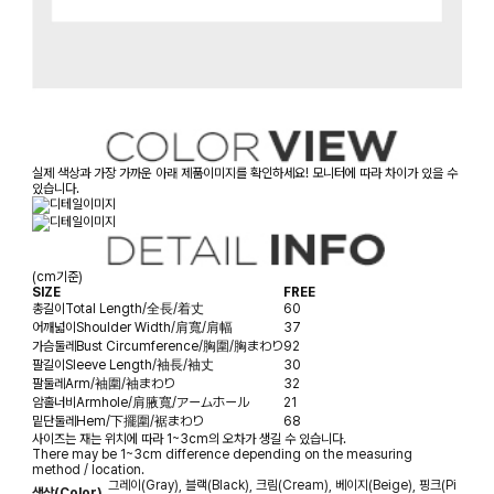
실제 색상과 가장 가까운 아래 제품이미지를 확인하세요! 모니터에 따라 차이가 있을 수
있습니다.
(cm기준)
SIZE
FREE
총길이
Total Length/全長/着丈
60
어깨넓이
Shoulder Width/肩寬/肩幅
37
가슴둘레
Bust Circumference/胸圍/胸まわり
92
팔길이
Sleeve Length/袖長/袖丈
30
팔둘레
Arm/袖圍/袖まわり
32
암홀너비
Armhole/肩腋寬/アームホール
21
밑단둘레
Hem/下擺圍/裾まわり
68
사이즈는 재는 위치에 따라 1~3cm의 오차가 생길 수 있습니다.
There may be 1~3cm difference depending on the measuring
method / location.
그레이(Gray), 블랙(Black), 크림(Cream), 베이지(Beige), 핑크(Pi
색상(Color)