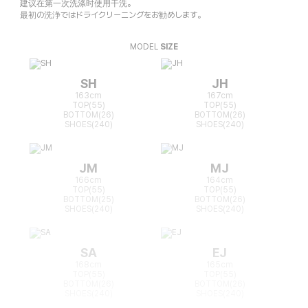
建议在第一次洗涤时使用干洗。
最初の洗浄ではドライクリーニングをお勧めします。
MODEL
SIZE
SH
JH
163cm
167cm
TOP(55)
TOP(55)
BOTTOM(26)
BOTTOM(26)
SHOES(240)
SHOES(240)
JM
MJ
166cm
164cm
TOP(55)
TOP(55)
BOTTOM(25)
BOTTOM(26)
SHOES(240)
SHOES(240)
SA
EJ
168cm
165cm
TOP(55)
TOP(55)
BOTTOM(26)
BOTTOM(26)
SHOES(240)
SHOES(240)