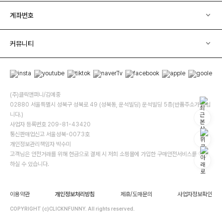
계좌번호
커뮤니티
(주)클릭앤퍼니/김예중
02880 서울특별시 성북구 성북로 49 (성북동, 운석빌딩) 운석빌딩 5층(반품주소가 아닙
니다.)
사업자 등록번호 209-81-43420
통신판매업신고 서울성북-0073호
개인정보관리책임자 박수미
고객님은 안전거래를 위해 현금으로 결제 시 저희 소핑몰에 가입한 구매안전서비스를 이용
하실 수 있습니다.
이용약관
개인정보처리방침
제휴/도매문의
사업자정보확인
COPYRIGHT (c)CLICKNFUNNY. All rights reserved.