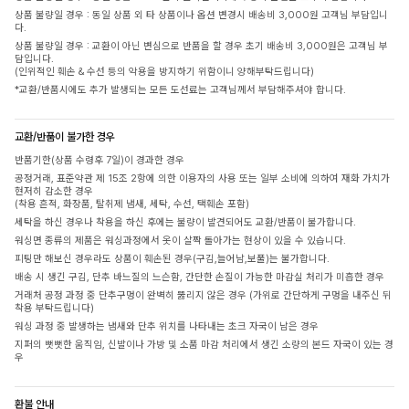
상품 불량일 경우 : 동일 상품 외 타 상품이나 옵션 변경시 배송비 3,000원 고객님 부담입니
다.
상품 불량일 경우 : 교환이 아닌 변심으로 반품을 할 경우 초기 배송비 3,000원은 고객님 부
담입니다.
(인위적인 훼손 & 수선 등의 악용을 방지하기 위함이니 양해부탁드립니다)
*교환/반품시에도 추가 발생되는 모든 도선료는 고객님께서 부담해주셔야 합니다.
교환/반품이 불가한 경우
반품기한(상품 수령후 7일)이 경과한 경우
공정거래, 표준약관 제 15조 2항에 의한 이용자의 사용 또는 일부 소비에 의하여 재화 가치가
현저히 감소한 경우
(착용 흔적, 화장품, 탈취제 냄새, 세탁, 수선, 택훼손 포함)
세탁을 하신 경우나 착용을 하신 후에는 불량이 발견되어도 교환/반품이 불가합니다.
워싱면 종류의 제품은 워싱과정에서 옷이 살짝 돌아가는 현상이 있을 수 있습니다.
피팅만 해보신 경우라도 상품이 훼손된 경우(구김,늘어남,보풀)는 불가합니다.
배송 시 생긴 구김, 단추 바느질의 느슨함, 간단한 손질이 가능한 마감실 처리가 미흡한 경우
거래처 공정 과정 중 단추구멍이 완벽히 뚫리지 않은 경우 (가위로 간단하게 구멍을 내주신 뒤
착용 부탁드립니다)
워싱 과정 중 발생하는 냄새와 단추 위치를 나타내는 초크 자국이 남은 경우
지퍼의 뻣뻣한 움직임, 신발이나 가방 및 소품 마감 처리에서 생긴 소량의 본드 자국이 있는 경
우
환불 안내