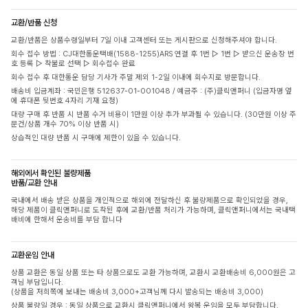
교환/반품 신청
교환/반품은 상품수령일부터 7일 이내 고객센터 또는 게시판으로 신청해주셔야 합니다.
회수 접수 방법 : CJ대한통운택배(1588-1255)ARS 연결 후 1번 ▷ 1번 ▷ 받으신 운송장 번
호 등록 ▷ 착불로 선택 ▷ 회수접수 완료
회수 접수 후 대한통운 담당 기사가 주말 제외 1-2일 이내에 회수지로 방문합니다.
배송비 입금계좌 : 국민은행 512637-01-001048 / 예금주 : (주)클릭앤퍼니 (입금자명 옆
에 휴대폰 뒷번호 4자리 기재 요청)
대량 구매 후 반품 시 반품 수거 비용이 1만원 이상 추가 부과될 수 있습니다. (30만원 이상 주
문건/상품 개수 70% 이상 반품 시)
상습적인 대량 반품 시 구매에 제한이 있을 수 있습니다.
해외에서 확인된 불량제품
반품/교환 안내
국내에서 배송 받은 상품을 개인적으로 해외에 전달하신 후 불량제품으로 확인되었을 경우,
해당 제품이 클릭앤퍼니로 도착된 후에 교환/반품 처리가 가능하며, 클릭앤퍼니에서는 국내택
배비에 한해서 운송비를 부담 합니다
교환운임 안내
상품 교환은 동일 상품 또는 타 상품으로도 교환 가능하며, 교환시 교환배송비 6,000원은 고
객님 부담입니다.
(상품을 저희쪽에 보내는 배송비 3,000+고객님께 다시 발송되는 배송비 3,000)
상품 불량일 경우 : 동일 상품으로 교환시 클릭앤퍼니에서 왕복 운임을 모두 부담합니다.