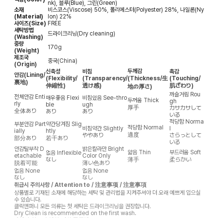
nk), 블루(Blue), 그린(Green)
소재
비스코스(Viscose) 50%, 폴리에스터(Polyester) 28%, 나일론(Ny
(Material)
lon) 22%
사이즈(Size)
FREE
세탁방법
드라이크리닝(Dry cleaning)
(Washing)
중량
170g
(Weight)
제조국
중국(China)
(Origin)
두께감
신축성
비침
촉감
안감
(Lining/
(Flexibility/
(Transparency/
(Thickness/生
(Touching/
裏地)
伸縮性)
透け感)
肌ざわり)
地の厚さ)
까슬거림
Rou
전체안감
Enti
매우좋음
Flexi
비침있음
See-thro
두꺼움
Thick
gh
rly
ble
ugh
厚手
カサカサして
全体あり
あり
あり
いる
적당함
Norma
부분안감
Part
약간당겨짐
Slig
적당함
Normal
비침약간
Slightly
l
ially
htly
適度
ややあり
さらっとして
部分あり
若干あり
いる
안감탈부착
D
밝은칼라만
Bright
얇음
Thin
부드러움
Soft
없음
Inflexible
etachable
Color Only
なし
薄手
柔らかい
脱着可能
薄い色あり
없음
None
없음
None
なし
なし
취급시 주의사항 / Attention to / 注意事项 / 注意事項
상품별로 기재된 소재에 해당하는 세탁 및 관리법을 지켜주셔야 더 오래 예쁘게 입으실
수 있습니다.
클릭앤퍼니 모든 의류는 첫 세탁은 드라이크리닝을 권장합니다.
Dry Clean is recommended on the first wash.