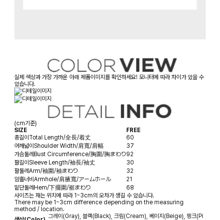
실제 색상과 가장 가까운 아래 제품이미지를 확인하세요! 모니터에 따라 차이가 있을 수
있습니다.
(cm기준)
SIZE
FREE
총길이
Total Length/全長/着丈
60
어깨넓이
Shoulder Width/肩寬/肩幅
37
가슴둘레
Bust Circumference/胸圍/胸まわり
92
팔길이
Sleeve Length/袖長/袖丈
30
팔둘레
Arm/袖圍/袖まわり
32
암홀너비
Armhole/肩腋寬/アームホール
21
밑단둘레
Hem/下擺圍/裾まわり
68
사이즈는 재는 위치에 따라 1~3cm의 오차가 생길 수 있습니다.
There may be 1~3cm difference depending on the measuring
method / location.
그레이(Gray), 블랙(Black), 크림(Cream), 베이지(Beige), 핑크(Pi
색상(Color)