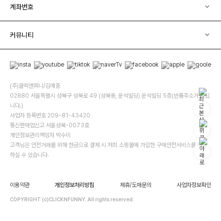
계좌번호
커뮤니티
(주)클릭앤퍼니/김예중
02880 서울특별시 성북구 성북로 49 (성북동, 운석빌딩) 운석빌딩 5층(반품주소가 아닙
니다.)
사업자 등록번호 209-81-43420
통신판매업신고 서울성북-0073호
개인정보관리책임자 박수미
고객님은 안전거래를 위해 현금으로 결제 시 저희 소핑몰에 가입한 구매안전서비스를 이용
하실 수 있습니다.
이용약관
개인정보처리방침
제휴/도매문의
사업자정보확인
COPYRIGHT (c)CLICKNFUNNY. All rights reserved.