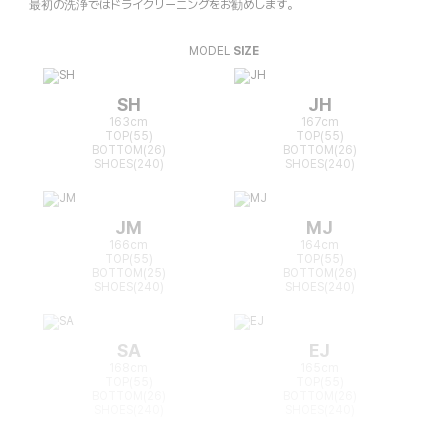
最初の洗浄ではドライクリーニングをお勧めします。
MODEL
SIZE
SH
JH
163cm
167cm
TOP(55)
TOP(55)
BOTTOM(26)
BOTTOM(26)
SHOES(240)
SHOES(240)
JM
MJ
166cm
164cm
TOP(55)
TOP(55)
BOTTOM(25)
BOTTOM(26)
SHOES(240)
SHOES(240)
SA
EJ
168cm
165cm
TOP(55)
TOP(55)
BOTTOM(26)
BOTTOM(26)
SHOES(240)
SHOES(240)