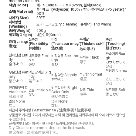
method / location.
색상(Color)
베이지(Beige), 아이보리(Ivory), 블랙(Black)
폴리에스터(Polyester) 100% / 밴딩-폴리에스터(Polyester) 1
소재(Material)
00%
사이즈(Size)
FREE
세탁방법
드라이크리닝(Dry cleaning), 손세탁(Hand wash)
(Washing)
중량(Weight)
200g
제조국(Origin)
대한민국(Korea)
두께감
신축성
비침
촉감
안감
(Lining/
(Flexibility/
(Transparency/
(Thickness/生
(Touching/
裏地)
伸縮性)
透け感)
肌ざわり)
地の厚さ)
까슬거림
Rou
전체안감
Enti
매우좋음
Flexi
비침있음
See-thro
두꺼움
Thick
gh
rly
ble
ugh
厚手
カサカサして
全体あり
あり
あり
いる
적당함
Norma
부분안감
Part
약간당겨짐
Slig
적당함
Normal
비침약간
Slightly
l
ially
htly
適度
ややあり
さらっとして
部分あり
若干あり
いる
안감탈부착
D
밝은칼라만
Bright
얇음
Thin
부드러움
Soft
없음
Inflexible
etachable
Color Only
なし
薄手
柔らかい
脱着可能
薄い色あり
없음
None
없음
None
なし
なし
취급시 주의사항 / Attention to / 注意事项 / 注意事項
상품별로 기재된 소재에 해당하는 세탁 및 관리법을 지켜주셔야 더 오래 예쁘게 입으실
수 있습니다.
클릭앤퍼니 모든 의류는 첫 세탁은 드라이크리닝을 권장합니다.
Dry Clean is recommended on the first wash.
建议在第一次洗涤时使用干洗。