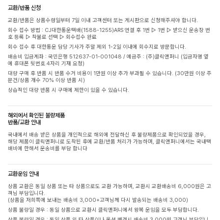
교환/반품 신청
교환/반품은 상품수령일부터 7일 이내 고객센터 또는 게시판으로 신청해주셔야 합니다.
회수 접수 방법 : CJ대한통운택배(1588-1255)ARS 연결 후 1번 ▷ 1번 ▷ 받으신 운송장 번
호 등록 ▷ 착불로 선택 ▷ 회수접수 완료
회수 접수 후 대한통운 담당 기사가 주말 제외 1-2일 이내에 회수지로 방문합니다.
배송비 입금계좌 : 국민은행 512637-01-001048 / 예금주 : (주)클릭앤퍼니 (입금자명 옆
에 휴대폰 뒷번호 4자리 기재 요청)
대량 구매 후 반품 시 반품 수거 비용이 1만원 이상 추가 부과될 수 있습니다. (30만원 이상 주
문건/상품 개수 70% 이상 반품 시)
상습적인 대량 반품 시 구매에 제한이 있을 수 있습니다.
해외에서 확인된 불량제품
반품/교환 안내
국내에서 배송 받은 상품을 개인적으로 해외에 전달하신 후 불량제품으로 확인되었을 경우,
해당 제품이 클릭앤퍼니로 도착된 후에 교환/반품 처리가 가능하며, 클릭앤퍼니에서는 국내택
배비에 한해서 운송비를 부담 합니다
교환운임 안내
상품 교환은 동일 상품 또는 타 상품으로도 교환 가능하며, 교환시 교환배송비 6,000원은 고
객님 부담입니다.
(상품을 저희쪽에 보내는 배송비 3,000+고객님께 다시 발송되는 배송비 3,000)
상품 불량일 경우 : 동일 상품으로 교환시 클릭앤퍼니에서 왕복 운임을 모두 부담합니다.
상품 불량일 경우 : 동일 상품 외 타 상품이나 옵션 변경시 배송비 3,000원 고객님 부담입니