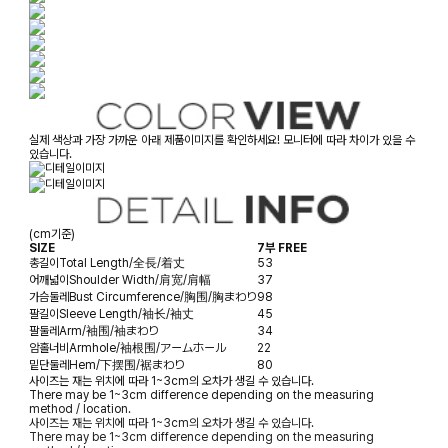
실제 색상과 가장 가까운 아래 제품이미지를 확인하세요! 모니터에 따라 차이가 있을 수
있습니다.
(cm기준)
SIZE
7부 FREE
총길이
Total Length/全長/着丈
53
어깨넓이
Shoulder Width/肩宽/肩幅
37
가슴둘레
Bust Circumference/胸围/胸まわり
98
팔길이
Sleeve Length/袖长/袖丈
45
팔둘레
Arm/袖围/袖まわり
34
암홀너비
Armhole/袖根围/アームホール
22
밑단둘레
Hem/下摆围/裾まわり
80
사이즈는 재는 위치에 따라 1~3cm의 오차가 생길 수 있습니다.
There may be 1~3cm difference depending on the measuring
method / location.
사이즈는 재는 위치에 따라 1~3cm의 오차가 생길 수 있습니다.
There may be 1~3cm difference depending on the measuring