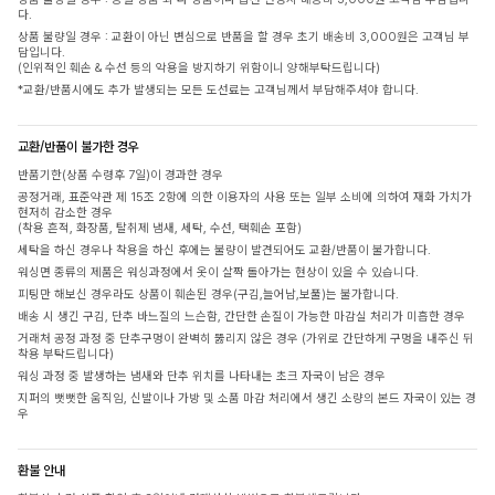
다.
상품 불량일 경우 : 교환이 아닌 변심으로 반품을 할 경우 초기 배송비 3,000원은 고객님 부
담입니다.
(인위적인 훼손 & 수선 등의 악용을 방지하기 위함이니 양해부탁드립니다)
*교환/반품시에도 추가 발생되는 모든 도선료는 고객님께서 부담해주셔야 합니다.
교환/반품이 불가한 경우
반품기한(상품 수령후 7일)이 경과한 경우
공정거래, 표준약관 제 15조 2항에 의한 이용자의 사용 또는 일부 소비에 의하여 재화 가치가
현저히 감소한 경우
(착용 흔적, 화장품, 탈취제 냄새, 세탁, 수선, 택훼손 포함)
세탁을 하신 경우나 착용을 하신 후에는 불량이 발견되어도 교환/반품이 불가합니다.
워싱면 종류의 제품은 워싱과정에서 옷이 살짝 돌아가는 현상이 있을 수 있습니다.
피팅만 해보신 경우라도 상품이 훼손된 경우(구김,늘어남,보풀)는 불가합니다.
배송 시 생긴 구김, 단추 바느질의 느슨함, 간단한 손질이 가능한 마감실 처리가 미흡한 경우
거래처 공정 과정 중 단추구멍이 완벽히 뚫리지 않은 경우 (가위로 간단하게 구멍을 내주신 뒤
착용 부탁드립니다)
워싱 과정 중 발생하는 냄새와 단추 위치를 나타내는 초크 자국이 남은 경우
지퍼의 뻣뻣한 움직임, 신발이나 가방 및 소품 마감 처리에서 생긴 소량의 본드 자국이 있는 경
우
환불 안내