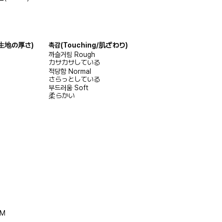
s/生地の厚さ)
촉감
(Touching/肌ざわり)
까슬거림
Rough
カサカサしている
적당함
Normal
さらっとしている
부드러움
Soft
柔らかい