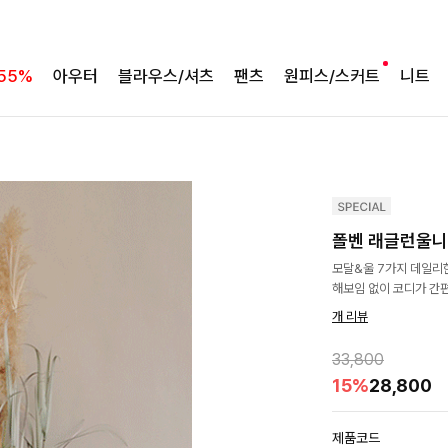
55%
아우터
블라우스/셔츠
팬츠
원피스/스커트
니트
폴벤 래글런울
모달&울 7가지 데일리
해보임 없이 코디가 간
개 리뷰
33,800
15%
28,800
제품코드