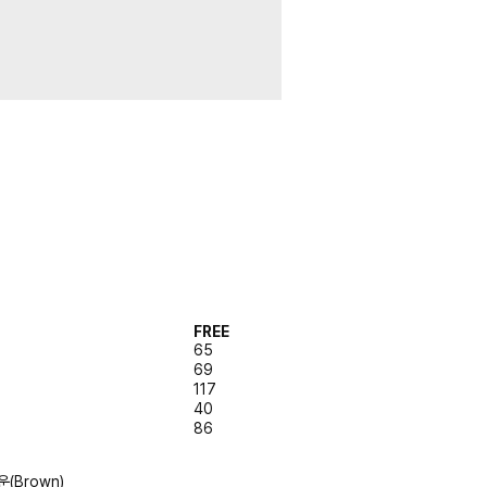
FREE
65
69
117
40
86
라운(Brown)