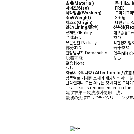
소재(Material)
폴리에스터(Po
사이즈(Size)
FREE
세탁방법(Washing)
드라이크리닝(
중량(Weight)
390g
제조국(Origin)
대한민국(Ko
안감
(Lining/裏地)
신축성
(Fle
전체안감
Entirly
매우좋음
Fle
全体あり
あり
부분안감
Partially
약간당겨짐
S
部分あり
若干あり
안감탈부착
Detachable
없음
Inflexib
脱着可能
なし
없음
None
なし
취급시 주의사항 / Attention to / 
상품별로 기재된 소재에 해당하는 세탁 및
클릭앤퍼니 모든 의류는 첫 세탁은 드라이
Dry Clean is recommended on the f
建议在第一次洗涤时使用干洗。
最初の洗浄ではドライクリーニングを