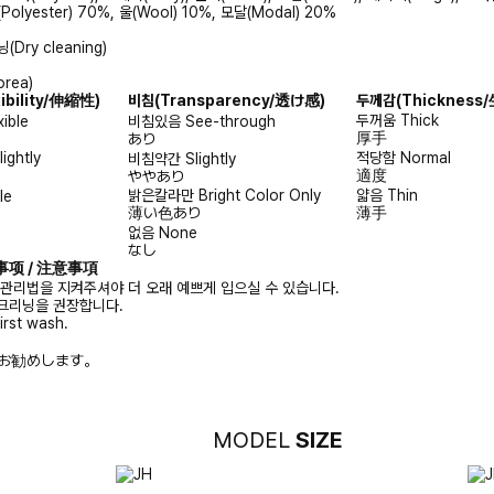
lyester) 70%, 울(Wool) 10%, 모달(Modal) 20%
Dry cleaning)
rea)
xibility/伸縮性)
비침
(Transparency/透け感)
두께감
(Thicknes
두꺼움
Thick
xible
비침있음
See-through
厚手
あり
lightly
적당함
Normal
비침약간
Slightly
適度
ややあり
밝은칼라만
Bright Color Only
얇음
Thin
le
薄い色あり
薄手
없음
None
なし
注意事项 / 注意事項
 관리법을 지켜주셔야 더 오래 예쁘게 입으실 수 있습니다.
크리닝을 권장합니다.
irst wash.
お勧めします。
MODEL
SIZE