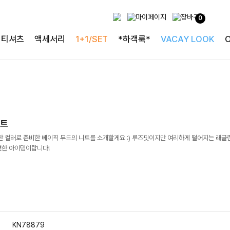
0
티셔츠
액세서리
1+1/SET
*하객룩*
VACAY LOOK
니트
한 컬러로 준비한 베이직 무드의 니트를 소개할게요 :) 루즈핏이지만 여리하게 떨어지는 래글
편한 아이템이랍니다!
KN78879