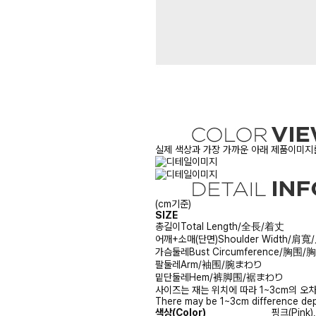
실제 색상과 가장 가까운 아래 제품이미지를
(cm기준)
SIZE
총길이
Total Length/全長/着丈
어깨+소매(단면)
Shoulder Width/肩
가슴둘레
Bust Circumference/胸围
팔둘레
Arm/袖围/腕まわり
밑단둘레
Hem/裤脚围/裾まわり
사이즈는 재는 위치에 따라 1~3cm의 오차
There may be 1~3cm difference dep
색상(Color)
핑크(Pink)