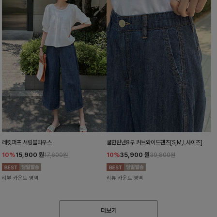
레킷퍼프 셔링블라우스
쿨한린넨8부 커브와이드팬츠[S,M,L사이즈]
10%
15,900
원
10%
35,900
원
17,600원
39,800원
리뷰 카운트 영역
리뷰 카운트 영역
더보기