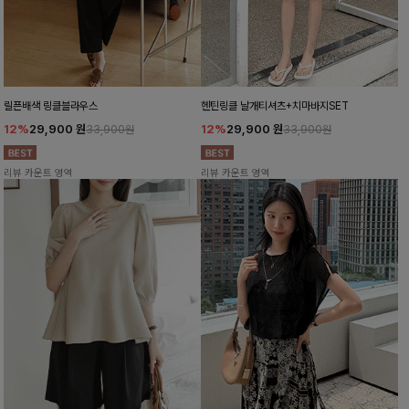
릴픈배색 링클블라우스
헨틴링클 날개티셔츠+치마바지SET
12%
29,900
원
12%
29,900
원
33,900원
33,900원
리뷰 카운트 영역
리뷰 카운트 영역