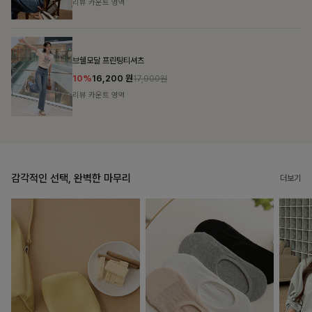
리뷰 카운트 영역
캣시어서커 버튼카라원피스+벨트SET
16%
79,900
원
95,100원
리뷰 카운트 영역
감각적인 선택, 완벽한 마무리
더보기