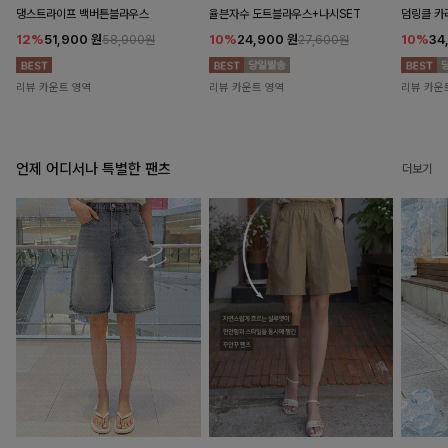
댕스트라이프 백버튼블라우스
율븐자수 도트블라우스+나시SET
덤링클 카
12%
51,900
원
10%
24,900
원
10%
34
58,900원
27,600원
리뷰 카운트 영역
리뷰 카운트 영역
리뷰 카운
언제 어디서나 특별한 팬츠
더보기