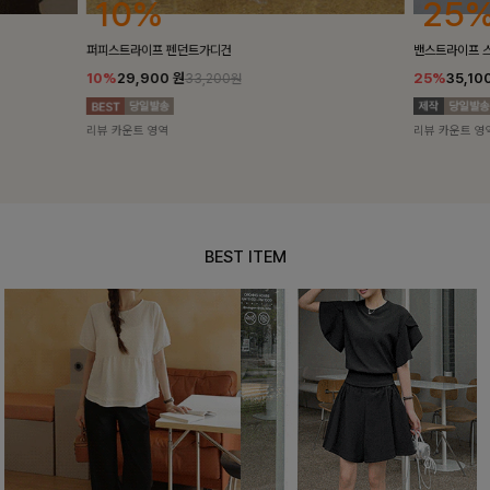
25%
10%
밴스트라이프 스트링원피스
[5천장돌파/C
25%
35,100
원
10%
34,90
46,800원
리뷰 카운트 영역
리뷰 카운트 영
BEST ITEM