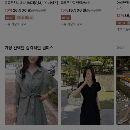
딱좋은5부 데님반바지[S,M,L,XL사이즈]
쿨코튼핀턱 밴딩반바지
더예쁜린넨
이즈]
10%
26,900
원
15%
19,900
원
29,800원
23,400원
12%
36
리뷰 카운트 영역
리뷰 카운트 영역
리뷰 카운
가장 완벽한 감각적인 원피스
더보기