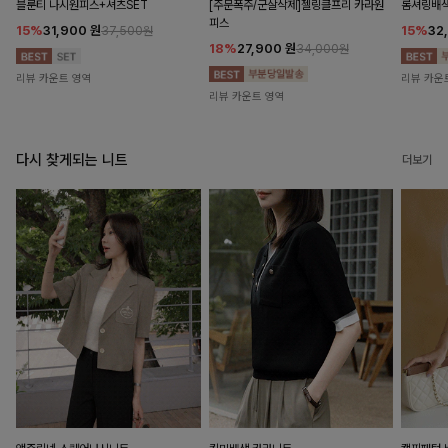
블룬티 나시원피스+셔츠SET
[주문폭주/군살삭제]젤링클프리 카라원
롬셔링배
피스
15%
31,900
원
15%
32
37,500원
18%
27,900
원
34,000원
리뷰 카운트 영역
리뷰 카운
리뷰 카운트 영역
다시 찾게되는 니트
더보기