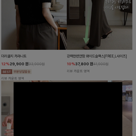
더리골지 카라니트
강력한편안함 와이드슬랙스[FREE,L사이즈]
12%
29,900
원
10%
37,800
원
33,900원
41,900원
리뷰 카운트 영역
리뷰 카운트 영역