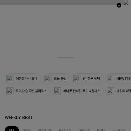
0
03
33
여름특가~45%
오늘 출발
단, 하루 혜택
NEW IT
우아한 실루엣 블라우스
하나로 완성된 코디 #원피스
데일리 #
WEEKLY BEST
NEW
BLOUSE
PANTS
DRESS
KNIT
T-SHIRT
ALL