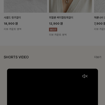
헤룬나비 
사셀드 링귀걸이
피엘룬 써지컬링목걸이
7,900
18,900
원
12,900
원
리뷰 카운
리뷰 카운트 영역
리뷰 카운트 영역
SHORTS VIDEO
더보기