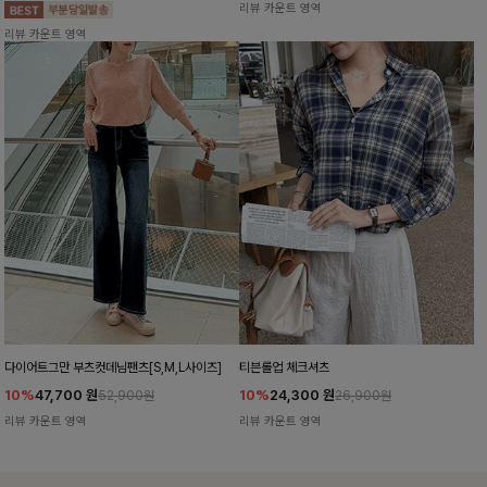
리뷰 카운트 영역
리뷰 카운트 영역
다이어트그만 부츠컷데님팬츠[S,M,L사이즈]
티븐롤업 체크셔츠
10%
47,700
원
10%
24,300
원
52,900원
26,900원
리뷰 카운트 영역
리뷰 카운트 영역