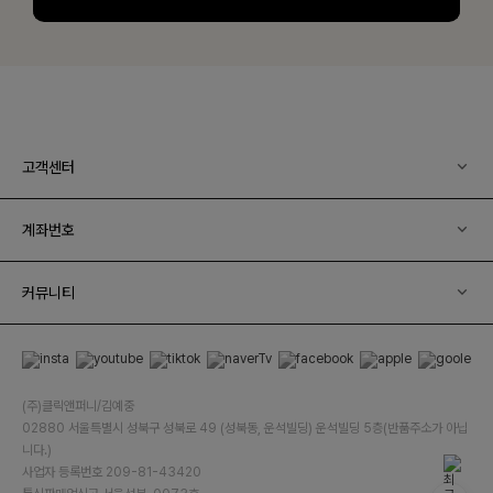
고객센터
계좌번호
커뮤니티
(주)클릭앤퍼니/김예중
02880 서울특별시 성북구 성북로 49 (성북동, 운석빌딩) 운석빌딩 5층(반품주소가 아닙
니다.)
사업자 등록번호 209-81-43420