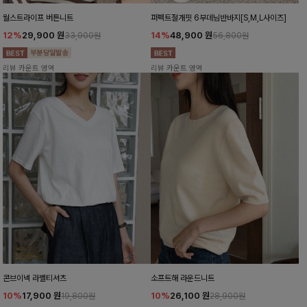
월스트라이프 버튼니트
퍼펙트절개핏 6부데님반바지[S,M,L사이즈]
12%
29,900
원
14%
48,900
원
33,900원
56,800원
리뷰 카운트 영역
리뷰 카운트 영역
콘브이넥 라벨티셔츠
소프트해 라운드니트
10%
17,900
원
10%
26,100
원
19,800원
28,900원