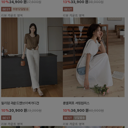
10%
24,900
원
13%
33,900
원
27,600원
38,900원
리뷰 카운트 영역
리뷰 카운트 영역
윌리덤 라운드앤브이넥가디건
룬셀퍼프 셔링원피스
10%
20,900
원
10%
36,900
원
23,200원
40,900원
리뷰 카운트 영역
리뷰 카운트 영역