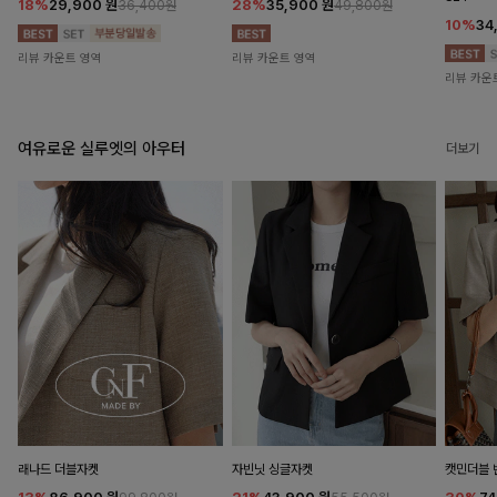
18%
29,900
원
28%
35,900
원
36,400원
49,800원
10%
34
리뷰 카운트 영역
리뷰 카운트 영역
리뷰 카운
여유로운 실루엣의 아우터
더보기
래나드 더블자켓
자빈닛 싱글자켓
캣민더블 