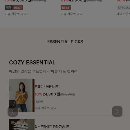
13%
86,900
원
21%
43,900
원
30%
7
99,800원
55,500원
리뷰 카운트 영역
리뷰 카운트 영역
리뷰 카운
ESSENTIAL PICKS
COZY ESSENTIAL
매일의 일상을 부드럽게 감싸줄 니트 컬렉션
론클디 브이넥니트
10%
24,300
원
26,900원
리뷰 카운트 영역
칠스트라이프 카라7부니트