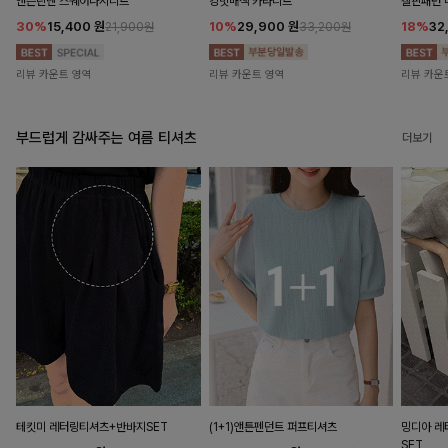
앤즌린넨 스퀘어나시니트
킹밋배색 카라니트
캘핀패턴 
30%
15,400
원
10%
29,900
원
18%
32
21,900원
33,200원
리뷰 카운트 영역
리뷰 카운트 영역
리뷰 카운
부드럽게 감싸주는 여름 티셔츠
더보기
테킷미 레터링티셔츠+반바지SET
(1+1)앤튼펜던트 퍼프티셔츠
밍디아 
SET