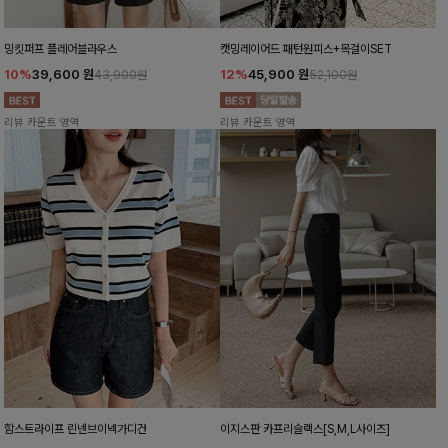
밍킷퍼프 플레어블라우스
캣밍레이어드 패턴원피스+목걸이SET
10%
39,600
원
12%
45,900
원
43,900원
52,100원
리뷰 카운트 영역
리뷰 카운트 영역
함스트라이프 린넨브이넥가디건
이지스판 카프리슬랙스[S,M,L사이즈]