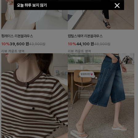
오늘 하루 보지 않기
펌레이스 리본블라우스
럽틸스퀘어 리본블라우스
10%
39,600
원
10%
44,100
원
43,900원
48,900원
리뷰 카운트 영역
리뷰 카운트 영역