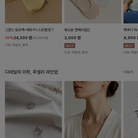
뽀소옹 면메쉬덧신
그렌스 토트백+파우치+스트랩SET
케루디 자
2,000
원
10%
24,300
원
8,900
26,900원
리뷰 카운트 영역
리뷰 카운트 영역
리뷰 카운
디테일의 미학, 주얼리 라인업
더보기