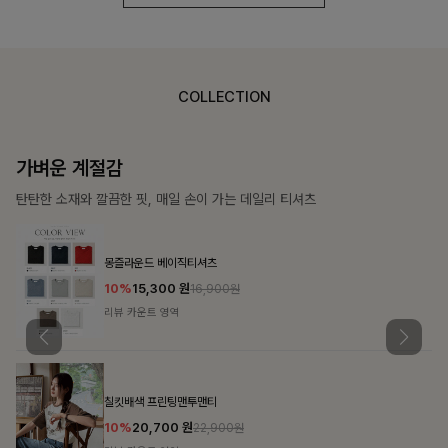
COLLECTION
가장 쉬운 코디
특별한 날부터 일상까지 함께하는 룩
쥬빌스트링 포켓원피스
17%
48,900
원
58,900원
리뷰 카운트 영역
블룬티 나시원피스+셔츠SET
15%
31,900
원
37,500원