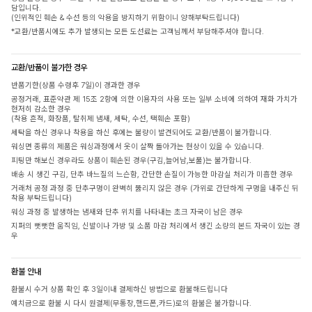
담입니다.
(인위적인 훼손 & 수선 등의 악용을 방지하기 위함이니 양해부탁드립니다)
*교환/반품시에도 추가 발생되는 모든 도선료는 고객님께서 부담해주셔야 합니다.
교환/반품이 불가한 경우
반품기한(상품 수령후 7일)이 경과한 경우
공정거래, 표준약관 제 15조 2항에 의한 이용자의 사용 또는 일부 소비에 의하여 재화 가치가
현저히 감소한 경우
(착용 흔적, 화장품, 탈취제 냄새, 세탁, 수선, 택훼손 포함)
세탁을 하신 경우나 착용을 하신 후에는 불량이 발견되어도 교환/반품이 불가합니다.
워싱면 종류의 제품은 워싱과정에서 옷이 살짝 돌아가는 현상이 있을 수 있습니다.
피팅만 해보신 경우라도 상품이 훼손된 경우(구김,늘어남,보풀)는 불가합니다.
배송 시 생긴 구김, 단추 바느질의 느슨함, 간단한 손질이 가능한 마감실 처리가 미흡한 경우
거래처 공정 과정 중 단추구멍이 완벽히 뚫리지 않은 경우 (가위로 간단하게 구멍을 내주신 뒤
착용 부탁드립니다)
워싱 과정 중 발생하는 냄새와 단추 위치를 나타내는 초크 자국이 남은 경우
지퍼의 뻣뻣한 움직임, 신발이나 가방 및 소품 마감 처리에서 생긴 소량의 본드 자국이 있는 경
우
환불 안내
환불시 수거 상품 확인 후 3일이내 결제하신 방법으로 환불해드립니다
예치금으로 환불 시 다시 원결제(무통장,핸드폰,카드)로의 환불은 불가합니다.