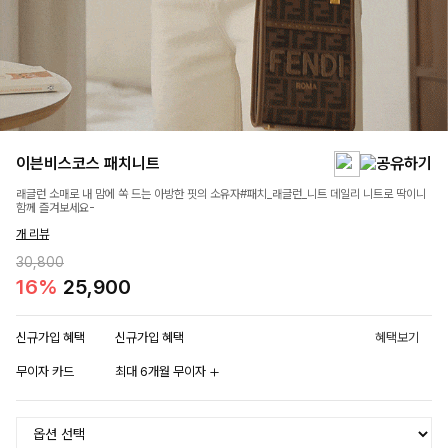
이븐비스코스 패치니트
래글런 소매로 내 맘에 쏙 드는 아방한 핏의 소유자#패치_래글런_니트 데일리 니트로 딱이니
함께 즐겨보세요-
개 리뷰
30,800
16%
25,900
신규가입 혜택
신규가입 혜택
혜택보기
무이자 카드
최대 6개월 무이자