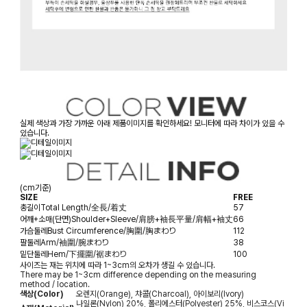
실제 색상과 가장 가까운 아래 제품이미지를 확인하세요! 모니터에 따라 차이가 있을 수
있습니다.
(cm기준)
SIZE
FREE
총길이
Total Length/全長/着丈
57
어깨+소매(단면)
Shoulder+Sleeve/肩膀+袖長平量/肩幅+袖丈
66
가슴둘레
Bust Circumference/胸圍/胸まわり
112
팔둘레
Arm/袖圍/腕まわり
38
밑단둘레
Hem/下擺圍/裾まわり
100
사이즈는 재는 위치에 따라 1~3cm의 오차가 생길 수 있습니다.
There may be 1~3cm difference depending on the measuring
method / location.
색상(Color)
오렌지(Orange), 챠콜(Charcoal), 아이보리(Ivory)
나일론(Nylon) 20%, 폴리에스터(Polyester) 25%, 비스코스(Vi