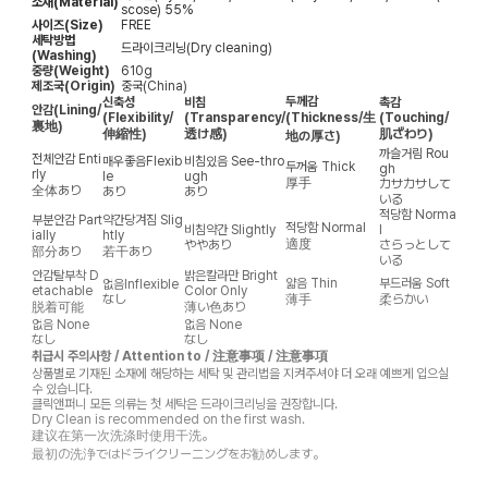
소재(Material)
scose) 55%
사이즈(Size)
FREE
세탁방법
드라이크리닝(Dry cleaning)
(Washing)
중량(Weight)
610g
제조국(Origin)
중국(China)
두께감
신축성
비침
촉감
안감
(Lining/
(Flexibility/
(Transparency/
(Thickness/生
(Touching/
裏地)
伸縮性)
透け感)
肌ざわり)
地の厚さ)
까슬거림
Rou
전체안감
Enti
매우좋음
Flexib
비침있음
See-thro
두꺼움
Thick
gh
rly
le
ugh
厚手
カサカサして
全体あり
あり
あり
いる
적당함
Norma
부분안감
Part
약간당겨짐
Slig
적당함
Normal
비침약간
Slightly
l
ially
htly
適度
ややあり
さらっとして
部分あり
若干あり
いる
안감탈부착
D
밝은칼라만
Bright
얇음
Thin
부드러움
Soft
없음
Inflexible
etachable
Color Only
なし
薄手
柔らかい
脱着可能
薄い色あり
없음
None
없음
None
なし
なし
취급시 주의사항 / Attention to / 注意事项 / 注意事項
상품별로 기재된 소재에 해당하는 세탁 및 관리법을 지켜주셔야 더 오래 예쁘게 입으실
수 있습니다.
클릭앤퍼니 모든 의류는 첫 세탁은 드라이크리닝을 권장합니다.
Dry Clean is recommended on the first wash.
建议在第一次洗涤时使用干洗。
最初の洗浄ではドライクリーニングをお勧めします。