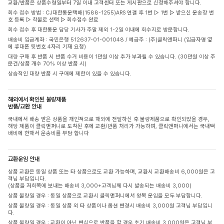
교환/반품은 상품수령일부터 7일 이내 고객센터 또는 게시판으로 신청해주셔야 합니다.
회수 접수 방법 : CJ대한통운택배(1588-1255)ARS 연결 후 1번 ▷ 1번 ▷ 받으신 운송장 번
호 등록 ▷ 착불로 선택 ▷ 회수접수 완료
회수 접수 후 대한통운 담당 기사가 주말 제외 1-2일 이내에 회수지로 방문합니다.
배송비 입금계좌 : 국민은행 512637-01-001048 / 예금주 : (주)클릭앤퍼니 (입금자명 옆
에 휴대폰 뒷번호 4자리 기재 요청)
대량 구매 후 반품 시 반품 수거 비용이 1만원 이상 추가 부과될 수 있습니다. (30만원 이상 주
문건/상품 개수 70% 이상 반품 시)
상습적인 대량 반품 시 구매에 제한이 있을 수 있습니다.
해외에서 확인된 불량제품
반품/교환 안내
국내에서 배송 받은 상품을 개인적으로 해외에 전달하신 후 불량제품으로 확인되었을 경우,
해당 제품이 클릭앤퍼니로 도착된 후에 교환/반품 처리가 가능하며, 클릭앤퍼니에서는 국내택
배비에 한해서 운송비를 부담 합니다
교환운임 안내
상품 교환은 동일 상품 또는 타 상품으로도 교환 가능하며, 교환시 교환배송비 6,000원은 고
객님 부담입니다.
(상품을 저희쪽에 보내는 배송비 3,000+고객님께 다시 발송되는 배송비 3,000)
상품 불량일 경우 : 동일 상품으로 교환시 클릭앤퍼니에서 왕복 운임을 모두 부담합니다.
상품 불량일 경우 : 동일 상품 외 타 상품이나 옵션 변경시 배송비 3,000원 고객님 부담입니
다.
상품 불량일 경우 : 교환이 아닌 변심으로 반품을 할 경우 초기 배송비 3,000원은 고객님 부