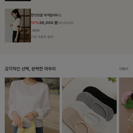
브쉘모달 프린팅티셔츠
10%
16,200
원
17,900원
리뷰 카운트 영역
감각적인 선택, 완벽한 마무리
더보기