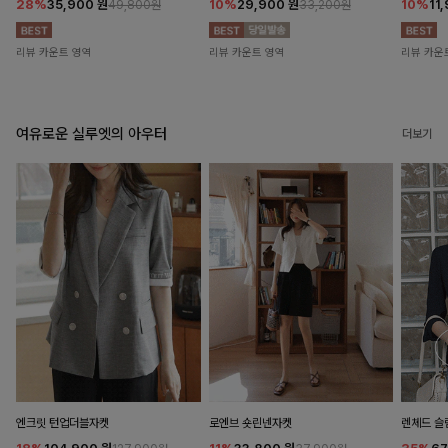
28%
35,900
원
10%
29,900
원
10%
11
49,800원
33,200원
리뷰 카운트 영역
리뷰 카운트 영역
리뷰 카운
여유로운 실루엣의 아우터
더보기
엔크릿 턴업더블자켓
로엔브 숏린넨자켓
렌체드 슬