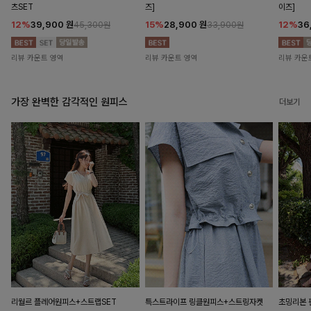
츠SET
즈]
이즈]
12%
39,900
원
15%
28,900
원
12%
36
45,300원
33,900원
리뷰 카운트 영역
리뷰 카운트 영역
리뷰 카운
가장 완벽한 감각적인 원피스
더보기
리월르 플레어원피스+스트랩SET
특스트라이프 링클원피스+스트링자켓
초밍리본 