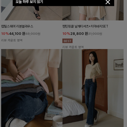
오늘 하루 보지 않기
럽틸스퀘어 리본블라우스
헨틴링클 날개티셔츠+치마바지SET
10%
44,100
원
10%
28,800
원
48,900원
31,900원
리뷰 카운트 영역
리뷰 카운트 영역