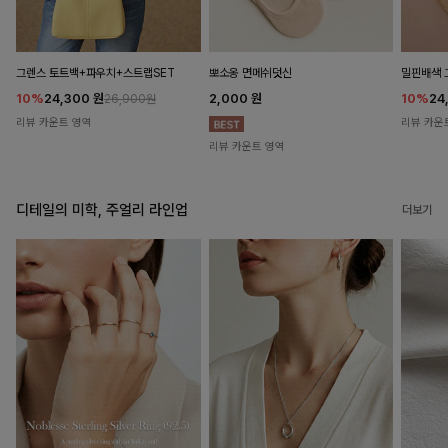
뽀소옹 면메쉬덧신
그렌스 토트백+파우치+스트랩SET
밀핀배색 
2,000
원
10%
24,300
원
10%
24
26,900원
리뷰 카운트 영역
리뷰 카운
리뷰 카운트 영역
디테일의 미학, 주얼리 라인업
더보기