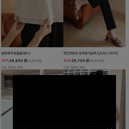
릴픈배색 링클블라우스
멋진핏완성 일자배기슬랙스[S,M,L사이즈]
10%
28,800
원
10%
29,700
원
31,900원
32,900원
리뷰 카운트 영역
리뷰 카운트 영역