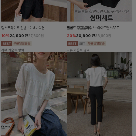
함스트라이프 린넨브이넥가디건
팔롬드 링클블라우스+와이드팬츠SET
10%
24,900
원
20%
30,900
원
27,600원
38,600원
리뷰 카운트 영역
리뷰 카운트 영역