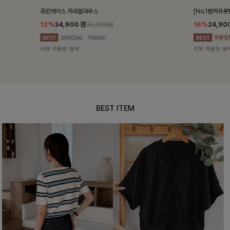
[No.1썸머큐롯팬츠]제이즈 큐롯팬츠
켄픈배색 스트
16%
24,900
원
18%
28,8
29,600원
리뷰 카운트 영역
리뷰 카운트 영
BEST ITEM