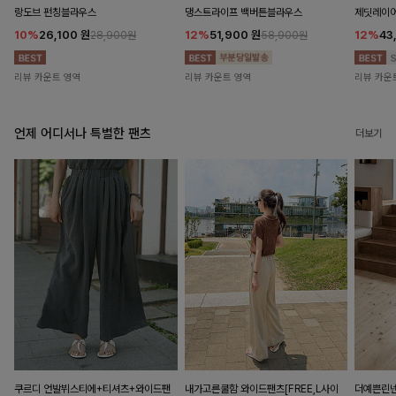
랑도브 펀칭블라우스
댕스트라이프 백버튼블라우스
제딧레이어
10%
26,100
원
12%
51,900
원
12%
43
28,900원
58,900원
리뷰 카운트 영역
리뷰 카운트 영역
리뷰 카운
언제 어디서나 특별한 팬츠
더보기
쿠르디 언발뷔스티에+티셔츠+와이드팬
내가고른쿨함 와이드팬츠[FREE,L사이
더예쁜린넨