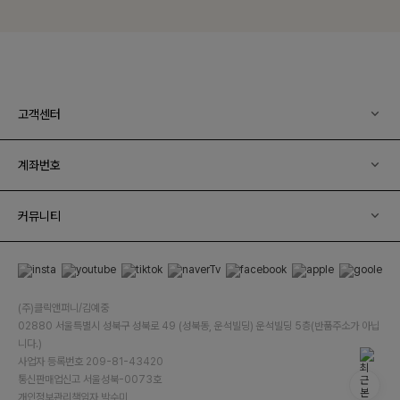
고객센터
계좌번호
커뮤니티
(주)클릭앤퍼니/김예중
02880 서울특별시 성북구 성북로 49 (성북동, 운석빌딩) 운석빌딩 5층(반품주소가 아닙
니다.)
사업자 등록번호 209-81-43420
통신판매업신고 서울성북-0073호
개인정보관리책임자 박수미