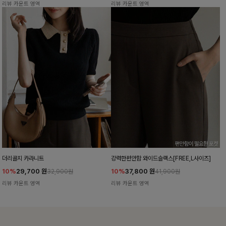
리뷰 카운트 영역
리뷰 카운트 영역
더리골지 카라니트
강력한편안함 와이드슬랙스[FREE,L사이즈]
10%
29,700
원
10%
37,800
원
32,900원
41,900원
리뷰 카운트 영역
리뷰 카운트 영역