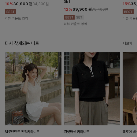
SET
10%
30,900
원
15%
35
34,300원
12%
69,900
원
79,400원
리뷰 카운트 영역
리뷰 카운
리뷰 카운트 영역
다시 찾게되는 니트
더보기
델로펜던트 펀칭카라니트
킹밋배색 카라니트
캘로이 비