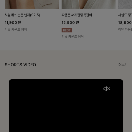
노블레스 순은 반지(92.5)
피엘룬 써지컬링목걸이
사셀드 링
11,900
원
12,900
원
18,90
리뷰 카운트 영역
리뷰 카운
리뷰 카운트 영역
SHORTS VIDEO
더보기