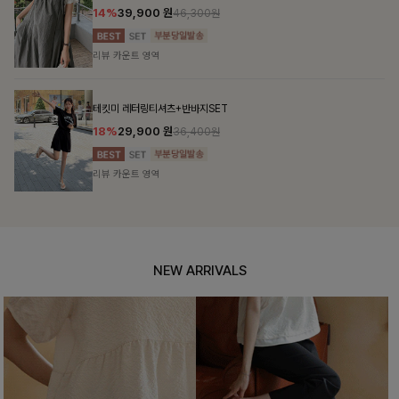
10%
34,900
원
38,700원
리뷰 카운트 영역
펜밋링클 배색블라우스
10%
36,000
원
39,900원
리뷰 카운트 영역
NEW ARRIVALS