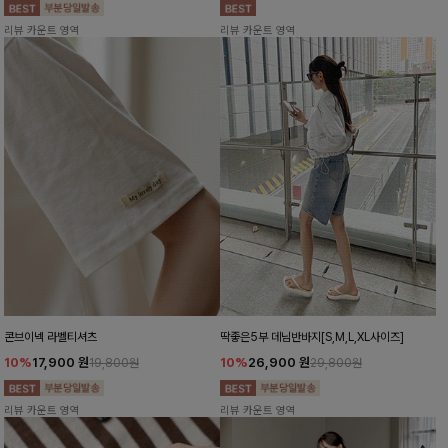
리뷰 카운트 영역
리뷰 카운트 영역
콘브이넥 라벨티셔츠
딱좋은5부 데님반바지[S,M,L,XL사이즈]
10%
17,900
원
10%
26,900
원
19,800원
29,800원
리뷰 카운트 영역
리뷰 카운트 영역