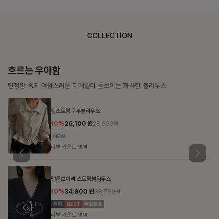
COLLECTION
가벼운 계절감
탄탄한 소재와 깔끔한 핏, 매일 손이 가는 데일리 티셔츠
몽즐라운드 베이직티셔츠
10%
15,300
원
16,900원
리뷰 카운트 영역
칠킷배색 프린팅맨투맨티
10%
20,700
원
22,900원
리뷰 카운트 영역