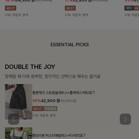
18%
104,900
원
11%
33,800
원
35%
67
127,900원
37,900원
리뷰 카운트 영역
리뷰 카운트 영역
리뷰 카운
ESSENTIAL PICKS
SOFT SILHOUETT
살랑이는 가벼움, 입는 순간 우아함이 피어나는 실루엣
첼스트링 7부블라우스
10%
26,100
원
28,900원
리뷰 카운트 영역
맨튼브이넥 스트링블라우스