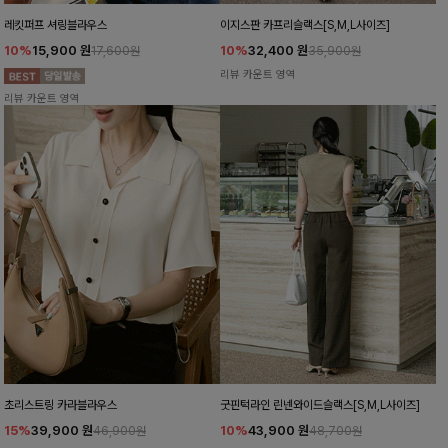
레킷퍼프 셔링블라우스
이지스판 카프리슬랙스[S,M,L사이즈]
10%
15,900
원
10%
32,400
원
17,600원
35,900원
리뷰 카운트 영역
리뷰 카운트 영역
초리스트링 카라블라우스
굿핀턱라인 린넨와이드슬랙스[S,M,L사이즈]
15%
39,900
원
10%
43,900
원
46,900원
48,700원