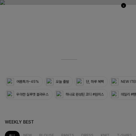
0
05
33
여름특가~45%
오늘 출발
단, 하루 혜택
NEW IT
우아한 실루엣 블라우스
하나로 완성된 코디 #원피스
데일리 #
WEEKLY BEST
NEW
BLOUSE
PANTS
DRESS
KNIT
T-SHIRT
ALL