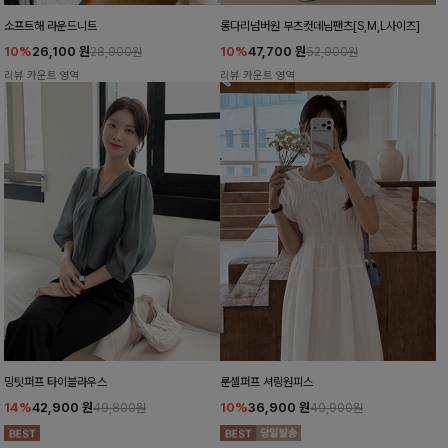
소프트해 라운드니트
롱다리넘버원 부츠컷데님팬츠[S,M,L사이즈]
10%
26,100
원
10%
47,700
원
28,900원
52,900원
리뷰 카운트 영역
리뷰 카운트 영역
밍팃퍼프 타이블라우스
룬셀퍼프 셔링원피스
14%
42,900
원
10%
36,900
원
49,800원
40,900원