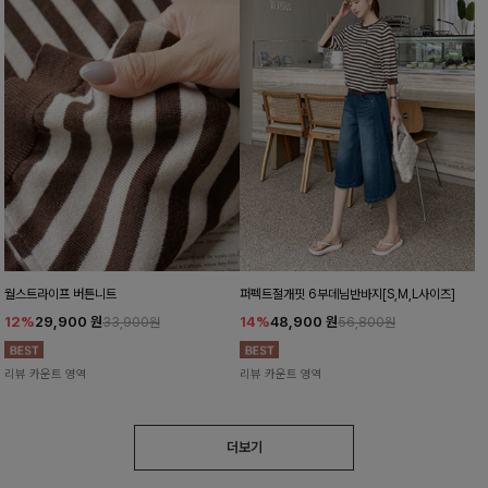
월스트라이프 버튼니트
퍼펙트절개핏 6부데님반바지[S,M,L사이즈]
12%
29,900
원
14%
48,900
원
33,900원
56,800원
리뷰 카운트 영역
리뷰 카운트 영역
더보기