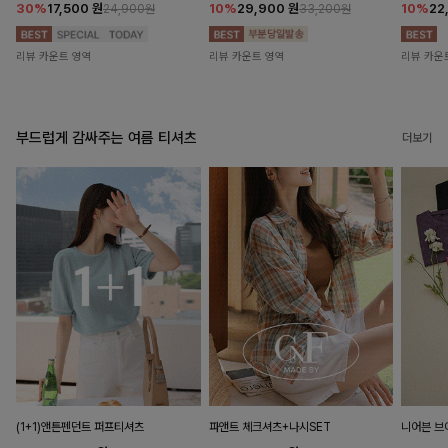
30%
17,500
원
10%
29,900
원
10%
22
24,900원
33,200원
리뷰 카운트 영역
리뷰 카운트 영역
리뷰 카운
부드럽게 감싸주는 여름 티셔츠
더보기
(1+1)앤튼펜던트 퍼프티셔츠
파앤트 체크셔츠+나시SET
니어븐 브