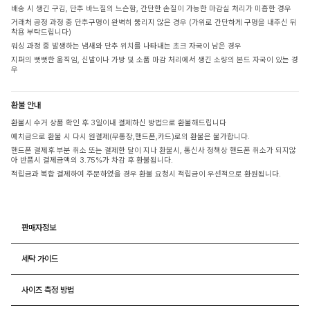
배송 시 생긴 구김, 단추 바느질의 느슨함, 간단한 손질이 가능한 마감실 처리가 미흡한 경우
거래처 공정 과정 중 단추구멍이 완벽히 뚫리지 않은 경우 (가위로 간단하게 구멍을 내주신 뒤
착용 부탁드립니다)
워싱 과정 중 발생하는 냄새와 단추 위치를 나타내는 초크 자국이 남은 경우
지퍼의 뻣뻣한 움직임, 신발이나 가방 및 소품 마감 처리에서 생긴 소량의 본드 자국이 있는 경
우
환불 안내
환불시 수거 상품 확인 후 3일이내 결제하신 방법으로 환불해드립니다
예치금으로 환불 시 다시 원결제(무통장,핸드폰,카드)로의 환불은 불가합니다.
핸드폰 결제후 부분 취소 또는 결제한 달이 지나 환불시, 통신사 정책상 핸드폰 취소가 되지않
아 반품시 결제금액의 3.75%가 차감 후 환불됩니다.
적립금과 복합 결제하여 주문하였을 경우 환불 요청시 적립금이 우선적으로 환원됩니다.
판매자정보
세탁 가이드
사이즈 측정 방법