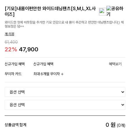
[기모]내몸이편안한 와이드데님팬츠[S,M,L,XL사
이즈]
와이드한 핏에 따듯함을 추가한 기모 안감으로 내 몸이 후끈하고 편안한 데님팬츠랍니다;) 체
형보정은 덤++
개 리뷰
61,400
22%
47,900
신규가입 혜택
신규가입 혜택
혜택보기
무이자 카드
최대 6개월 무이자
0
원
상품금액 합계
(
0
개)