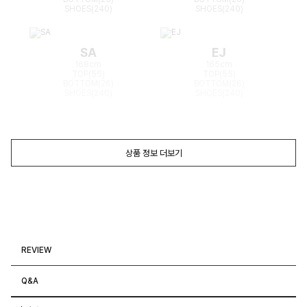
SHOES(240)
SHOES(240)
SA
EJ
168cm
165cm
TOP(55)
TOP(55)
BOTTOM(26)
BOTTOM(26)
SHOES(240)
SHOES(240)
상품 정보 더보기
REVIEW
Q&A