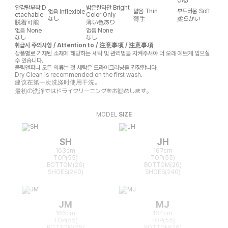
いる
안감탈부착
D
밝은칼라만
Bright
얇음
Thin
부드러움
Soft
없음
Inflexible
etachable
Color Only
なし
薄手
柔らかい
脱着可能
薄い色あり
없음
None
없음
None
なし
なし
취급시 주의사항 / Attention to / 注意事项 / 注意事項
상품별로 기재된 소재에 해당하는 세탁 및 관리법을 지켜주셔야 더 오래 예쁘게 입으실
수 있습니다.
클릭앤퍼니 모든 의류는 첫 세탁은 드라이크리닝을 권장합니다.
Dry Clean is recommended on the first wash.
建议在第一次洗涤时使用干洗。
最初の洗浄ではドライクリーニングをお勧めします。
MODEL
SIZE
SH
JH
163cm
167cm
TOP(55)
TOP(55)
BOTTOM(26)
BOTTOM(26)
SHOES(240)
SHOES(240)
JM
MJ
166cm
164cm
TOP(55)
TOP(55)
BOTTOM(25)
BOTTOM(26)