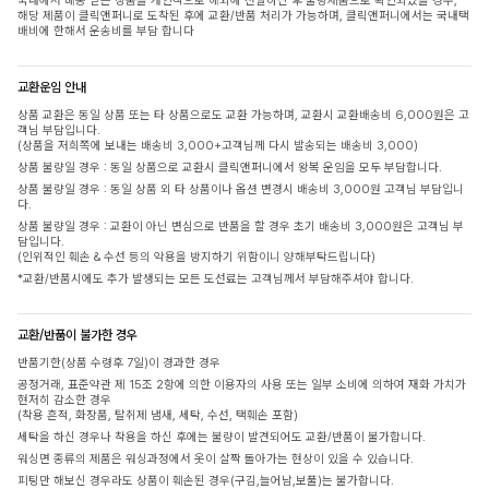
국내에서 배송 받은 상품을 개인적으로 해외에 전달하신 후 불량제품으로 확인되었을 경우,
해당 제품이 클릭앤퍼니로 도착된 후에 교환/반품 처리가 가능하며, 클릭앤퍼니에서는 국내택
배비에 한해서 운송비를 부담 합니다
교환운임 안내
상품 교환은 동일 상품 또는 타 상품으로도 교환 가능하며, 교환시 교환배송비 6,000원은 고
객님 부담입니다.
(상품을 저희쪽에 보내는 배송비 3,000+고객님께 다시 발송되는 배송비 3,000)
상품 불량일 경우 : 동일 상품으로 교환시 클릭앤퍼니에서 왕복 운임을 모두 부담합니다.
상품 불량일 경우 : 동일 상품 외 타 상품이나 옵션 변경시 배송비 3,000원 고객님 부담입니
다.
상품 불량일 경우 : 교환이 아닌 변심으로 반품을 할 경우 초기 배송비 3,000원은 고객님 부
담입니다.
(인위적인 훼손 & 수선 등의 악용을 방지하기 위함이니 양해부탁드립니다)
*교환/반품시에도 추가 발생되는 모든 도선료는 고객님께서 부담해주셔야 합니다.
교환/반품이 불가한 경우
반품기한(상품 수령후 7일)이 경과한 경우
공정거래, 표준약관 제 15조 2항에 의한 이용자의 사용 또는 일부 소비에 의하여 재화 가치가
현저히 감소한 경우
(착용 흔적, 화장품, 탈취제 냄새, 세탁, 수선, 택훼손 포함)
세탁을 하신 경우나 착용을 하신 후에는 불량이 발견되어도 교환/반품이 불가합니다.
워싱면 종류의 제품은 워싱과정에서 옷이 살짝 돌아가는 현상이 있을 수 있습니다.
피팅만 해보신 경우라도 상품이 훼손된 경우(구김,늘어남,보풀)는 불가합니다.