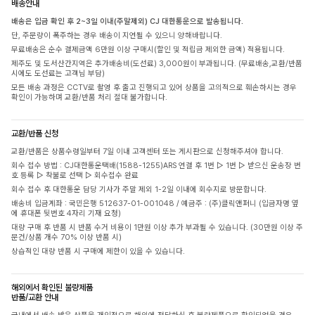
배송안내
배송은 입금 확인 후 2~3일 이내(주말제외) CJ 대한통운으로 발송됩니다.
단, 주문량이 폭주하는 경우 배송이 지연될 수 있으니 양해바랍니다.
무료배송은 순수 결제금액 6만원 이상 구매시(할인 및 적립금 제외한 금액) 적용됩니다.
제주도 및 도서산간지역은 추가배송비(도선료) 3,000원이 부과됩니다. (무료배송,교환/반품
시에도 도선료는 고객님 부담)
모든 배송 과정은 CCTV로 촬영 후 출고 진행되고 있어 상품을 고의적으로 훼손하시는 경우
확인이 가능하며 교환/반품 처리 절대 불가합니다.
교환/반품 신청
교환/반품은 상품수령일부터 7일 이내 고객센터 또는 게시판으로 신청해주셔야 합니다.
회수 접수 방법 : CJ대한통운택배(1588-1255)ARS 연결 후 1번 ▷ 1번 ▷ 받으신 운송장 번
호 등록 ▷ 착불로 선택 ▷ 회수접수 완료
회수 접수 후 대한통운 담당 기사가 주말 제외 1-2일 이내에 회수지로 방문합니다.
배송비 입금계좌 : 국민은행 512637-01-001048 / 예금주 : (주)클릭앤퍼니 (입금자명 옆
에 휴대폰 뒷번호 4자리 기재 요청)
대량 구매 후 반품 시 반품 수거 비용이 1만원 이상 추가 부과될 수 있습니다. (30만원 이상 주
문건/상품 개수 70% 이상 반품 시)
상습적인 대량 반품 시 구매에 제한이 있을 수 있습니다.
해외에서 확인된 불량제품
반품/교환 안내