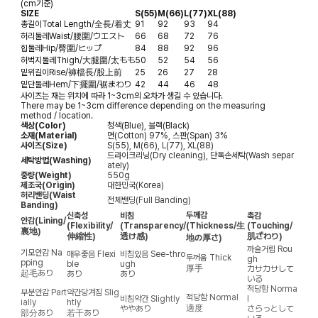
(cm기준)
SIZE
S(55)
M(66)
L(77)
XL(88)
총길이
Total Length/全長/着丈
91
92
93
94
허리둘레
Waist/腰圍/ウエスト
66
68
72
76
힙둘레
Hip/臀圍/ヒップ
84
88
92
96
허벅지둘레
Thigh/大腿圍/太もも
50
52
54
56
밑위길이
Rise/褲檔長/股上前
25
26
27
28
밑단둘레
Hem/下擺圍/裾まわり
42
44
46
48
사이즈는 재는 위치에 따라 1~3cm의 오차가 생길 수 있습니다.
There may be 1~3cm difference depending on the measuring
method / location.
색상(Color)
청색(Blue), 블랙(Black)
소재(Material)
면(Cotton) 97%, 스판(Span) 3%
사이즈(Size)
S(55), M(66), L(77), XL(88)
드라이크리닝(Dry cleaning), 단독손세탁(Wash separ
세탁방법(Washing)
ately)
중량(Weight)
550g
제조국(Origin)
대한민국(Korea)
허리밴딩(Waist
전체밴딩(Full Banding)
Banding)
두께감
신축성
비침
촉감
안감
(Lining/
(Flexibility/
(Transparency/
(Thickness/生
(Touching/
裏地)
伸縮性)
透け感)
肌ざわり)
地の厚さ)
까슬거림
Rou
기모안감
Na
매우좋음
Flexi
비침있음
See-thro
두꺼움
Thick
gh
pping
ble
ugh
厚手
カサカサして
起毛あり
あり
あり
いる
적당함
Norma
부분안감
Part
약간당겨짐
Slig
적당함
Normal
비침약간
Slightly
l
ially
htly
適度
ややあり
さらっとして
部分あり
若干あり