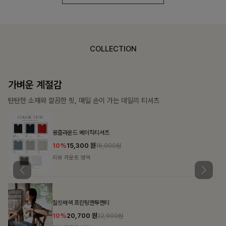
COLLECTION
가장 쉬운 코디
특별한 날부터 일상까지 함께하는 룩
쥬빌스트링 포켓원피스
17%
48,900
원
58,900원
리뷰 카운트 영역
블룬티 나시원피스+셔츠SET
15%
31,900
원
37,500원