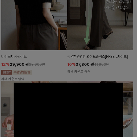
더리골지 카라니트
강력한편안함 와이드슬랙스[FREE,L사이즈]
12%
29,900
원
10%
37,800
원
33,900원
41,900원
리뷰 카운트 영역
리뷰 카운트 영역