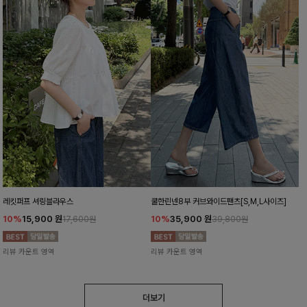
레킷퍼프 셔링블라우스
쿨한린넨8부 커브와이드팬츠[S,M,L사이즈]
10%
15,900
원
10%
35,900
원
17,600원
39,800원
리뷰 카운트 영역
리뷰 카운트 영역
더보기