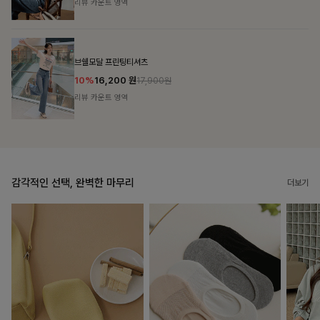
리뷰 카운트 영역
캣시어서커 버튼카라원피스+벨트SET
16%
79,900
원
95,100원
리뷰 카운트 영역
감각적인 선택, 완벽한 마무리
더보기