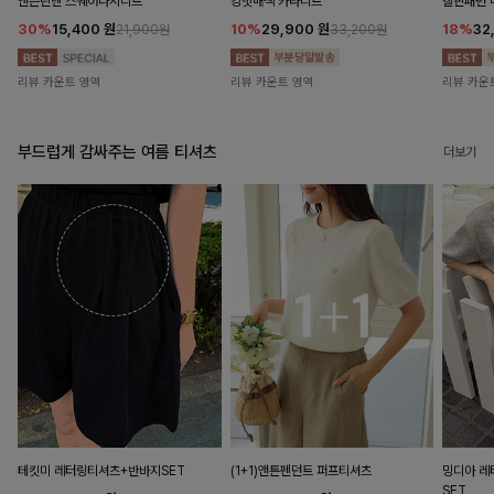
앤즌린넨 스퀘어나시니트
킹밋배색 카라니트
캘핀패턴 
30%
15,400
원
10%
29,900
원
18%
32
21,900원
33,200원
리뷰 카운트 영역
리뷰 카운트 영역
리뷰 카운
부드럽게 감싸주는 여름 티셔츠
더보기
테킷미 레터링티셔츠+반바지SET
(1+1)앤튼펜던트 퍼프티셔츠
밍디아 
SET