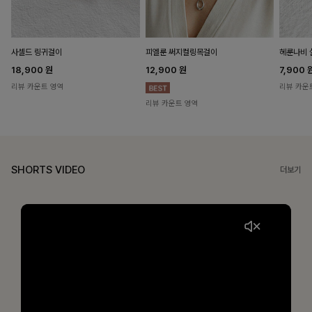
헤룬나비 
사셀드 링귀걸이
피엘룬 써지컬링목걸이
7,900
18,900
원
12,900
원
리뷰 카운
리뷰 카운트 영역
리뷰 카운트 영역
SHORTS VIDEO
더보기