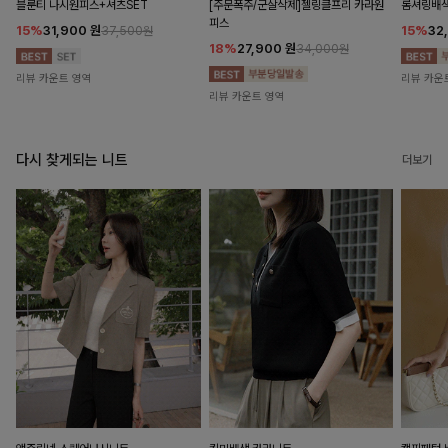
블룬티 나시원피스+셔츠SET
[주문폭주/군살삭제]젤링클프리 카라원
롬셔링배
피스
15%
31,900
원
15%
32
37,500원
18%
27,900
원
34,000원
리뷰 카운트 영역
리뷰 카운
리뷰 카운트 영역
다시 찾게되는 니트
더보기