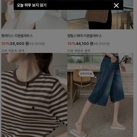
오늘 하루 보지 않기
펌레이스 리본블라우스
럽틸스퀘어 리본블라우스
10%
39,600
원
10%
44,100
원
43,900원
48,900원
리뷰 카운트 영역
리뷰 카운트 영역