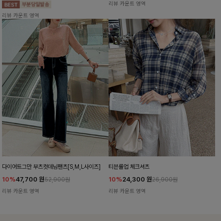
리뷰 카운트 영역
리뷰 카운트 영역
다이어트그만 부츠컷데님팬츠[S,M,L사이즈]
티븐롤업 체크셔츠
10%
47,700
원
10%
24,300
원
52,900원
26,900원
리뷰 카운트 영역
리뷰 카운트 영역