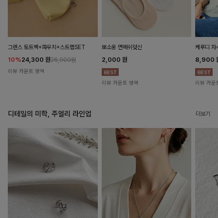
뽀소옹 면메쉬덧신
그렌스 토트백+파우치+스트랩SET
케루디 자
2,000
원
10%
24,300
원
8,900
26,900원
리뷰 카운트 영역
리뷰 카운트 영역
리뷰 카운
디테일의 미학, 주얼리 라인업
더보기