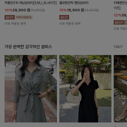
딱좋은5부 데님반바지[S,M,L,XL사이즈]
쿨코튼핀턱 밴딩반바지
더예쁜린넨
이즈]
10%
26,900
원
15%
19,900
원
29,800원
23,400원
12%
36
리뷰 카운트 영역
리뷰 카운트 영역
리뷰 카운
가장 완벽한 감각적인 원피스
더보기