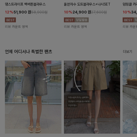
댕스트라이프 백버튼블라우스
율븐자수 도트블라우스+나시SET
덤링클 카
12%
51,900
원
10%
24,900
원
10%
34
58,900원
27,600원
리뷰 카운트 영역
리뷰 카운트 영역
리뷰 카운
언제 어디서나 특별한 팬츠
더보기