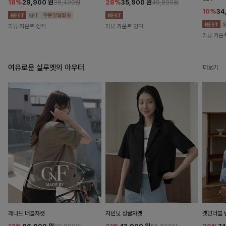
18%
29,900
원
28%
35,900
원
36,400원
49,800원
10%
34
리뷰 카운트 영역
리뷰 카운트 영역
리뷰 카운
여유로운 실루엣의 아우터
더보기
래나드 더블자켓
자빈닛 싱글자켓
캣민더블 