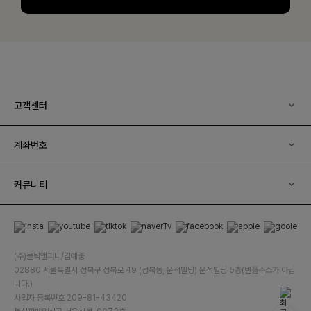
고객센터
계좌번호
커뮤니티
(주)클릭앤퍼니/김예중
02880 서울특별시 성북구 성북로 49 (성북동, 운석빌딩) 운석빌딩 5층(반품주소가 아닙
니다.)
사업자 등록번호 209-81-43420