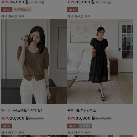
10%
24,900
원
13%
33,900
원
27,600원
38,900원
리뷰 카운트 영역
리뷰 카운트 영역
윌리덤 라운드앤브이넥가디건
룬셀퍼프 셔링원피스
10%
20,900
원
10%
36,900
원
23,200원
40,900원
리뷰 카운트 영역
리뷰 카운트 영역