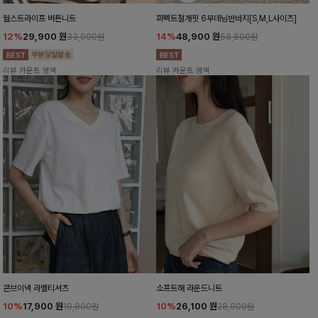
월스트라이프 버튼니트
퍼펙트절개핏 6부데님반바지[S,M,L사이즈]
12%
29,900
원
14%
48,900
원
33,900원
56,800원
리뷰 카운트 영역
리뷰 카운트 영역
콘브이넥 라벨티셔츠
소프트해 라운드니트
10%
17,900
원
10%
26,100
원
19,800원
28,900원