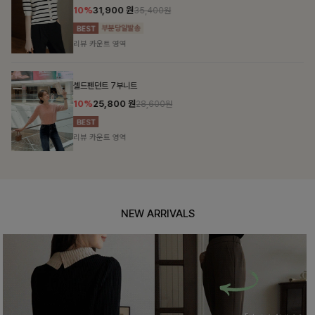
10%
31,900
원
35,400원
리뷰 카운트 영역
셀드펜던트 7부니트
10%
25,800
원
28,600원
리뷰 카운트 영역
NEW ARRIVALS