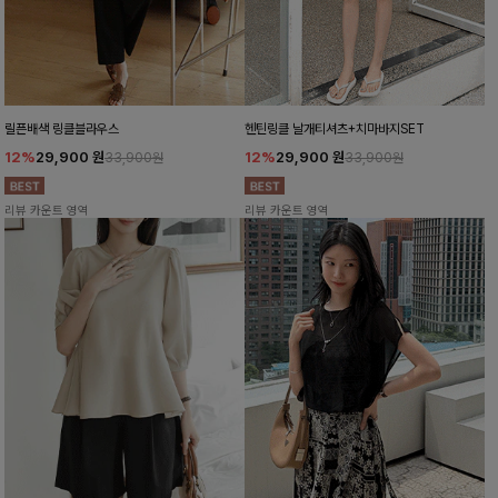
릴픈배색 링클블라우스
헨틴링클 날개티셔츠+치마바지SET
12%
29,900
원
12%
29,900
원
33,900원
33,900원
리뷰 카운트 영역
리뷰 카운트 영역