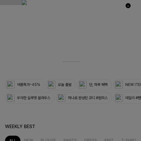
0
03
33
여름특가~45%
오늘 출발
단, 하루 혜택
NEW IT
우아한 실루엣 블라우스
하나로 완성된 코디 #원피스
데일리 #
WEEKLY BEST
NEW
BLOUSE
PANTS
DRESS
KNIT
T-SHIRT
ALL