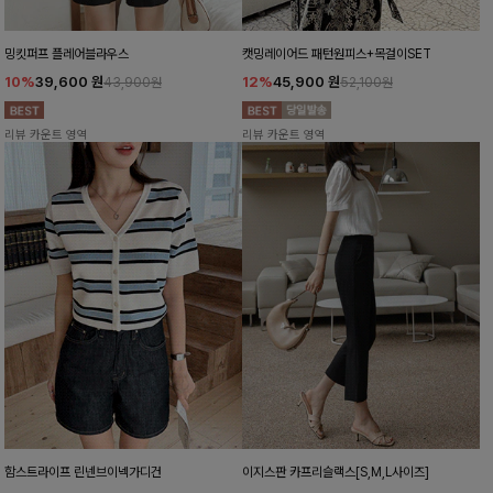
밍킷퍼프 플레어블라우스
캣밍레이어드 패턴원피스+목걸이SET
10%
39,600
원
12%
45,900
원
43,900원
52,100원
리뷰 카운트 영역
리뷰 카운트 영역
함스트라이프 린넨브이넥가디건
이지스판 카프리슬랙스[S,M,L사이즈]