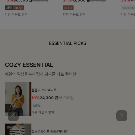
13%
86,900
원
21%
43,900
원
30%
7
99,800원
55,500원
리뷰 카운트 영역
리뷰 카운트 영역
리뷰 카운
ESSENTIAL PICKS
COZY ESSENTIAL
매일의 일상을 부드럽게 감싸줄 니트 컬렉션
론클디 브이넥니트
10%
24,300
원
26,900원
리뷰 카운트 영역
칠스트라이프 카라7부니트