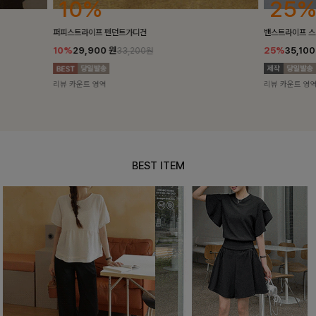
25%
10%
밴스트라이프 스트링원피스
[5천장돌파/C
25%
35,100
원
10%
34,90
46,800원
리뷰 카운트 영역
리뷰 카운트 영
BEST ITEM