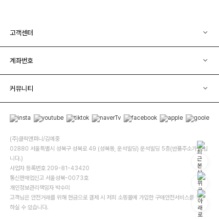
고객센터
계좌번호
커뮤니티
(주)클릭앤퍼니/김예중
02880 서울특별시 성북구 성북로 49 (성북동, 운석빌딩) 운석빌딩 5층(반품주소가 아닙
니다.)
사업자 등록번호 209-81-43420
통신판매업신고 서울성북-0073호
개인정보관리책임자 박수미
고객님은 안전거래를 위해 현금으로 결제 시 저희 소핑몰에 가입한 구매안전서비스를 이용
하실 수 있습니다.