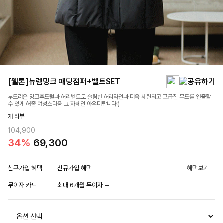
[웰론]뉴렘밍크 패딩점퍼+벨트SET
부드러운 밍크후드털과 허리벨트로 슬림한 허리라인과 더욱 세련되고 고급진 무드를 연출할
수 있게 해줄 여성스러움 그 자체인 아우터랍니다:)
개 리뷰
104,900
34%
69,300
신규가입 혜택
신규가입 혜택
혜택보기
무이자 카드
최대 6개월 무이자