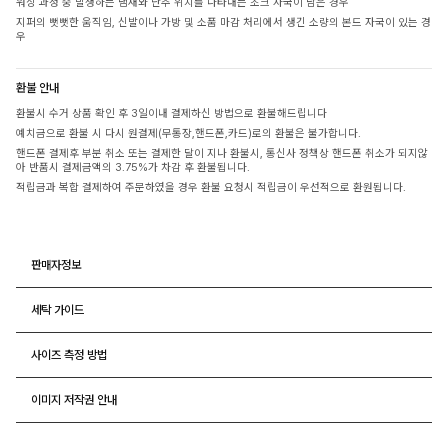
워싱 과정 중 발생하는 냄새와 단추 위치를 나타내는 초크 자국이 남은 경우
지퍼의 뻣뻣한 움직임, 신발이나 가방 및 소품 마감 처리에서 생긴 소량의 본드 자국이 있는 경
우
환불 안내
환불시 수거 상품 확인 후 3일이내 결제하신 방법으로 환불해드립니다
예치금으로 환불 시 다시 원결제(무통장,핸드폰,카드)로의 환불은 불가합니다.
핸드폰 결제후 부분 취소 또는 결제한 달이 지나 환불시, 통신사 정책상 핸드폰 취소가 되지않
아 반품시 결제금액의 3.75%가 차감 후 환불됩니다.
적립금과 복합 결제하여 주문하였을 경우 환불 요청시 적립금이 우선적으로 환원됩니다.
판매자정보
세탁 가이드
사이즈 측정 방법
이미지 저작권 안내