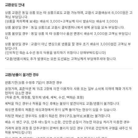
교환운임 안내
상품 교환은 동일 상품 또는 타 상품으로도 교환 가능하며, 교환시 교환배송비 6,000원은 고
객님 부담입니다.
(상품을 저희쪽에 보내는 배송비 3,000+고객님께 다시 발송되는 배송비 3,000)
상품 불량일 경우 : 동일 상품으로 교환시 클릭앤퍼니에서 왕복 운임을 모두 부담합니다.
상품 불량일 경우 : 동일 상품 외 타 상품이나 옵션 변경시 배송비 3,000원 고객님 부담입니
다.
상품 불량일 경우 : 교환이 아닌 변심으로 반품을 할 경우 초기 배송비 3,000원은 고객님 부
담입니다.
(인위적인 훼손 & 수선 등의 악용을 방지하기 위함이니 양해부탁드립니다)
*교환/반품시에도 추가 발생되는 모든 도선료는 고객님께서 부담해주셔야 합니다.
교환/반품이 불가한 경우
반품기한(상품 수령후 7일)이 경과한 경우
공정거래, 표준약관 제 15조 2항에 의한 이용자의 사용 또는 일부 소비에 의하여 재화 가치가
현저히 감소한 경우
(착용 흔적, 화장품, 탈취제 냄새, 세탁, 수선, 택훼손 포함)
세탁을 하신 경우나 착용을 하신 후에는 불량이 발견되어도 교환/반품이 불가합니다.
워싱면 종류의 제품은 워싱과정에서 옷이 살짝 돌아가는 현상이 있을 수 있습니다.
피팅만 해보신 경우라도 상품이 훼손된 경우(구김,늘어남,보풀)는 불가합니다.
배송 시 생긴 구김, 단추 바느질의 느슨함, 간단한 손질이 가능한 마감실 처리가 미흡한 경우
거래처 공정 과정 중 단추구멍이 완벽히 뚫리지 않은 경우 (가위로 간단하게 구멍을 내주신 뒤
착용 부탁드립니다)