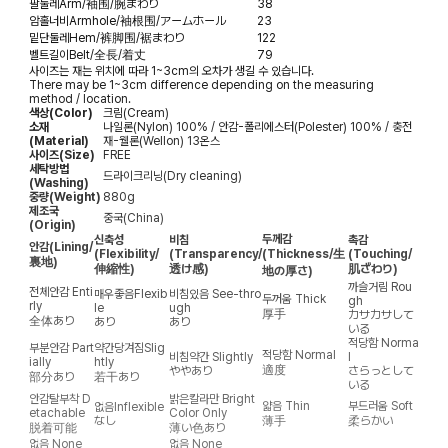
팔둘레
Arm/袖围/腕まわり
38
암홀너비
Armhole/袖根围/アームホール
23
밑단둘레
Hem/裤脚围/裾まわり
122
벨트길이
Belt/全長/着丈
79
사이즈는 재는 위치에 따라 1~3cm의 오차가 생길 수 있습니다.
There may be 1~3cm difference depending on the measuring
method / location.
색상(Color)
크림(Cream)
소재
나일론(Nylon) 100% / 안감-폴리에스터(Polester) 100% / 충전
(Material)
재-웰론(Wellon) 13온스
사이즈(Size)
FREE
세탁방법
드라이크리닝(Dry cleaning)
(Washing)
중량(Weight)
880g
제조국
중국(China)
(Origin)
두께감
신축성
비침
촉감
안감
(Lining/
(Flexibility/
(Transparency/
(Thickness/生
(Touching/
裏地)
伸縮性)
透け感)
肌ざわり)
地の厚さ)
까슬거림
Rou
전체안감
Enti
매우좋음
Flexib
비침있음
See-thro
두꺼움
Thick
gh
rly
le
ugh
厚手
カサカサして
全体あり
あり
あり
いる
적당함
Norma
부분안감
Part
약간당겨짐
Slig
적당함
Normal
비침약간
Slightly
l
ially
htly
適度
ややあり
さらっとして
部分あり
若干あり
いる
안감탈부착
D
밝은칼라만
Bright
얇음
Thin
부드러움
Soft
없음
Inflexible
etachable
Color Only
なし
薄手
柔らかい
脱着可能
薄い色あり
없음
None
없음
None