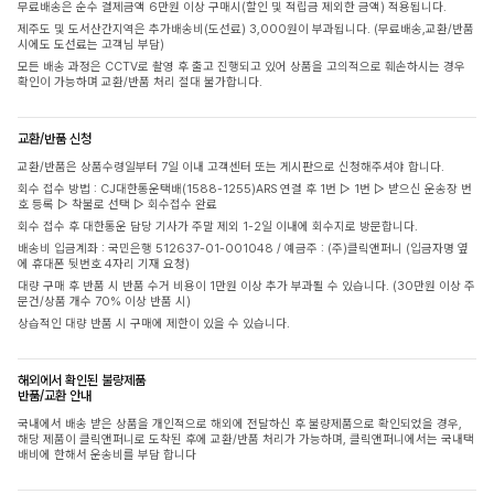
무료배송은 순수 결제금액 6만원 이상 구매시(할인 및 적립금 제외한 금액) 적용됩니다.
제주도 및 도서산간지역은 추가배송비(도선료) 3,000원이 부과됩니다. (무료배송,교환/반품
시에도 도선료는 고객님 부담)
모든 배송 과정은 CCTV로 촬영 후 출고 진행되고 있어 상품을 고의적으로 훼손하시는 경우
확인이 가능하며 교환/반품 처리 절대 불가합니다.
교환/반품 신청
교환/반품은 상품수령일부터 7일 이내 고객센터 또는 게시판으로 신청해주셔야 합니다.
회수 접수 방법 : CJ대한통운택배(1588-1255)ARS 연결 후 1번 ▷ 1번 ▷ 받으신 운송장 번
호 등록 ▷ 착불로 선택 ▷ 회수접수 완료
회수 접수 후 대한통운 담당 기사가 주말 제외 1-2일 이내에 회수지로 방문합니다.
배송비 입금계좌 : 국민은행 512637-01-001048 / 예금주 : (주)클릭앤퍼니 (입금자명 옆
에 휴대폰 뒷번호 4자리 기재 요청)
대량 구매 후 반품 시 반품 수거 비용이 1만원 이상 추가 부과될 수 있습니다. (30만원 이상 주
문건/상품 개수 70% 이상 반품 시)
상습적인 대량 반품 시 구매에 제한이 있을 수 있습니다.
해외에서 확인된 불량제품
반품/교환 안내
국내에서 배송 받은 상품을 개인적으로 해외에 전달하신 후 불량제품으로 확인되었을 경우,
해당 제품이 클릭앤퍼니로 도착된 후에 교환/반품 처리가 가능하며, 클릭앤퍼니에서는 국내택
배비에 한해서 운송비를 부담 합니다