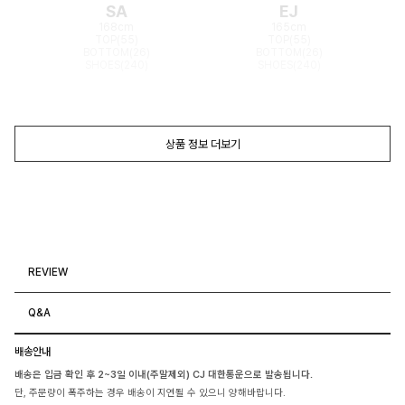
SA
EJ
168cm
165cm
TOP(55)
TOP(55)
BOTTOM(26)
BOTTOM(26)
SHOES(240)
SHOES(240)
상품 정보 더보기
REVIEW
Q&A
배송안내
배송은 입금 확인 후 2~3일 이내(주말제외) CJ 대한통운으로 발송됩니다.
단, 주문량이 폭주하는 경우 배송이 지연될 수 있으니 양해바랍니다.