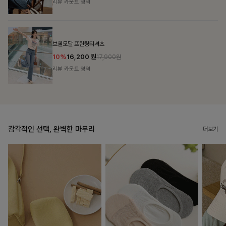
리뷰 카운트 영역
캣시어서커 버튼카라원피스+벨트SET
16%
79,900
원
95,100원
리뷰 카운트 영역
감각적인 선택, 완벽한 마무리
더보기