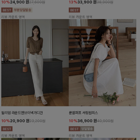
10%
24,900
원
13%
33,900
원
27,600원
38,900원
리뷰 카운트 영역
리뷰 카운트 영역
윌리덤 라운드앤브이넥가디건
룬셀퍼프 셔링원피스
10%
20,900
원
10%
36,900
원
23,200원
40,900원
리뷰 카운트 영역
리뷰 카운트 영역