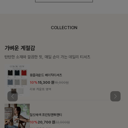
COLLECTION
가장 쉬운 코디
특별한 날부터 일상까지 함께하는 룩
쥬빌스트링 포켓원피스
17%
48,900
원
58,900원
리뷰 카운트 영역
블룬티 나시원피스+셔츠SET
15%
31,900
원
37,500원