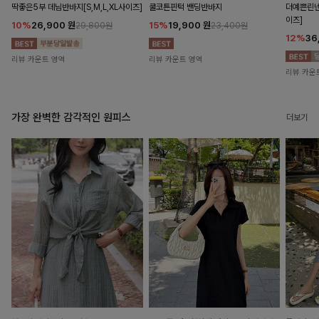
딱좋은5부 데님반바지[S,M,L,XL사이즈]
쿨코튼핀턱 밴딩반바지
더예쁜린넨
이즈]
10%
26,900
원
15%
19,900
원
29,800원
23,400원
12%
36
리뷰 카운트 영역
리뷰 카운트 영역
리뷰 카운
가장 완벽한 감각적인 원피스
더보기