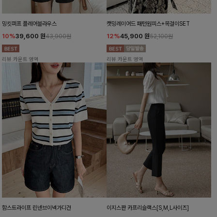
밍킷퍼프 플레어블라우스
캣밍레이어드 패턴원피스+목걸이SET
10%
39,600
원
12%
45,900
원
43,900원
52,100원
리뷰 카운트 영역
리뷰 카운트 영역
함스트라이프 린넨브이넥가디건
이지스판 카프리슬랙스[S,M,L사이즈]