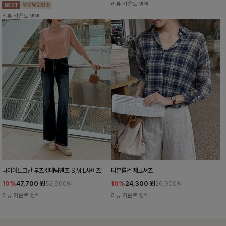
리뷰 카운트 영역
리뷰 카운트 영역
다이어트그만 부츠컷데님팬츠[S,M,L사이즈]
티븐롤업 체크셔츠
10%
47,700
원
10%
24,300
원
52,900원
26,900원
리뷰 카운트 영역
리뷰 카운트 영역