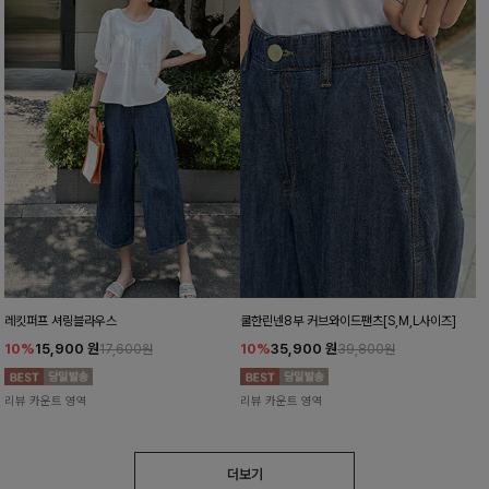
레킷퍼프 셔링블라우스
쿨한린넨8부 커브와이드팬츠[S,M,L사이즈]
10%
15,900
원
10%
35,900
원
17,600원
39,800원
리뷰 카운트 영역
리뷰 카운트 영역
더보기