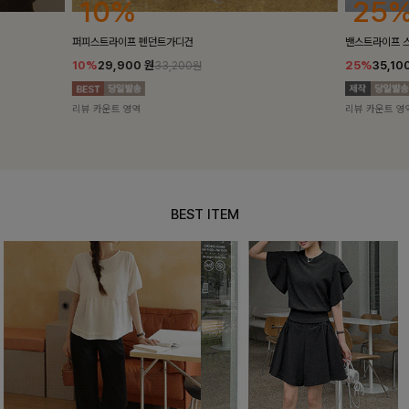
25%
10%
밴스트라이프 스트링원피스
[5천장돌파/C
25%
35,100
원
10%
34,90
46,800원
리뷰 카운트 영역
리뷰 카운트 영
BEST ITEM