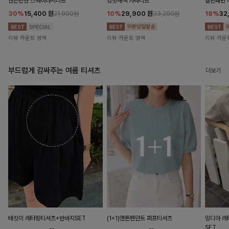
앤즌린넨 스퀘어나시니트
킹밋배색 카라니트
캘핀패턴 
30%
15,400
원
10%
29,900
원
18%
32
21,900원
33,200원
리뷰 카운트 영역
리뷰 카운트 영역
리뷰 카운
부드럽게 감싸주는 여름 티셔츠
더보기
테킷미 레터링티셔츠+반바지SET
(1+1)앤튼펜던트 퍼프티셔츠
밍디아 
SET