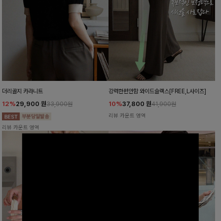
더리골지 카라니트
강력한편안함 와이드슬랙스[FREE,L사이즈]
12%
29,900
원
10%
37,800
원
33,900원
41,900원
리뷰 카운트 영역
리뷰 카운트 영역