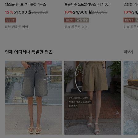
댕스트라이프 백버튼블라우스
율븐자수 도트블라우스+나시SET
덤링클 카
12%
51,900
원
10%
24,900
원
10%
34
58,900원
27,600원
리뷰 카운트 영역
리뷰 카운트 영역
리뷰 카운
언제 어디서나 특별한 팬츠
더보기