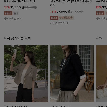
블룬티 나시원피스+셔츠SET
[주문폭주/군살삭제]젤링클프리 카라원
롬셔링배
피스
15%
31,900
원
15%
32
37,500원
18%
27,900
원
34,000원
리뷰 카운트 영역
리뷰 카운
리뷰 카운트 영역
다시 찾게되는 니트
더보기