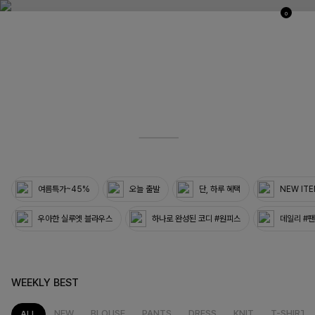
0
03
33
여름특가~45%
오늘 출발
단, 하루 혜택
NEW IT
우아한 실루엣 블라우스
하나로 완성된 코디 #원피스
데일리 #
WEEKLY BEST
NEW
BLOUSE
PANTS
DRESS
KNIT
T-SHIRT
ALL