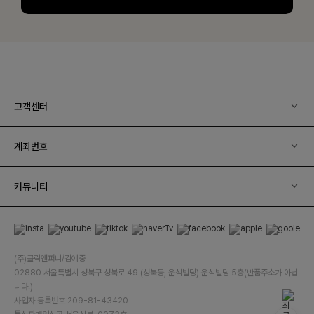
고객센터
계좌번호
커뮤니티
(주)클릭앤퍼니/김예중
02880 서울특별시 성북구 성북로 49 (성북동, 운석빌딩) 운석빌딩 5층(반품주소가 아닙
니다.)
사업자 등록번호 209-81-43420