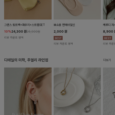
뽀소옹 면메쉬덧신
그렌스 토트백+파우치+스트랩SET
케루디 자
2,000
원
10%
24,300
원
8,900
26,900원
리뷰 카운트 영역
리뷰 카운트 영역
리뷰 카운
디테일의 미학, 주얼리 라인업
더보기