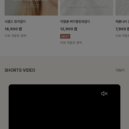
헤룬나비 
사셀드 링귀걸이
피엘룬 써지컬링목걸이
7,900
18,900
원
12,900
원
리뷰 카운
리뷰 카운트 영역
리뷰 카운트 영역
SHORTS VIDEO
더보기