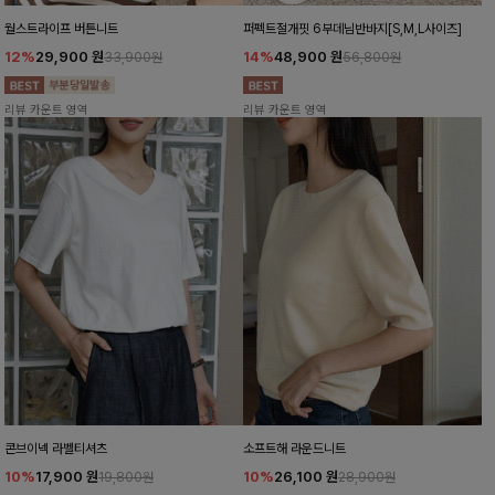
월스트라이프 버튼니트
퍼펙트절개핏 6부데님반바지[S,M,L사이즈]
12%
29,900
원
14%
48,900
원
33,900원
56,800원
리뷰 카운트 영역
리뷰 카운트 영역
콘브이넥 라벨티셔츠
소프트해 라운드니트
10%
17,900
원
10%
26,100
원
19,800원
28,900원