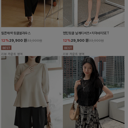
릴픈배색 링클블라우스
헨틴링클 날개티셔츠+치마바지SET
12%
29,900
원
12%
29,900
원
33,900원
33,900원
리뷰 카운트 영역
리뷰 카운트 영역