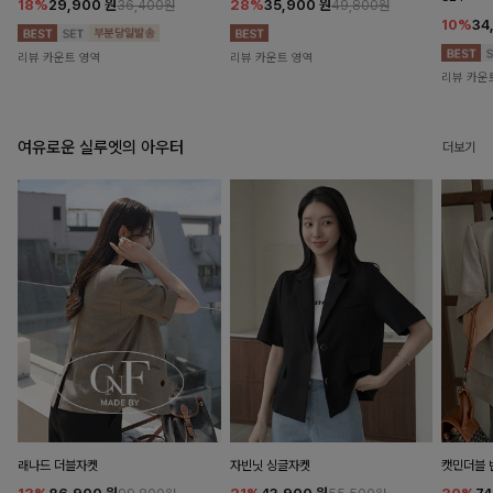
18%
29,900
원
28%
35,900
원
36,400원
49,800원
10%
34
리뷰 카운트 영역
리뷰 카운트 영역
리뷰 카운
여유로운 실루엣의 아우터
더보기
래나드 더블자켓
자빈닛 싱글자켓
캣민더블 