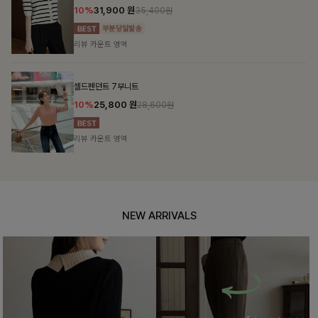
10%
31,900
원
35,400원
리뷰 카운트 영역
셀드펜던트 7부니트
10%
25,800
원
28,600원
리뷰 카운트 영역
NEW ARRIVALS