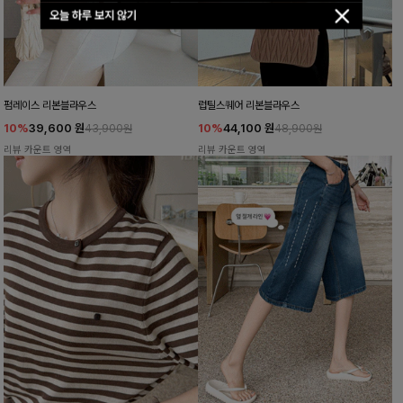
오늘 하루 보지 않기
펌레이스 리본블라우스
럽틸스퀘어 리본블라우스
10%
39,600
원
10%
44,100
원
43,900원
48,900원
리뷰 카운트 영역
리뷰 카운트 영역