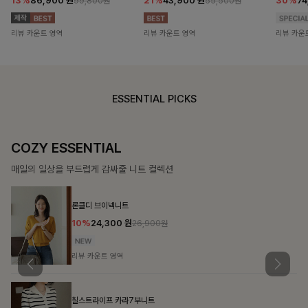
13%
86,900
원
21%
43,900
원
30%
7
99,800원
55,500원
리뷰 카운트 영역
리뷰 카운트 영역
리뷰 카운
ESSENTIAL PICKS
COZY ESSENTIAL
매일의 일상을 부드럽게 감싸줄 니트 컬렉션
론클디 브이넥니트
10%
24,300
원
26,900원
리뷰 카운트 영역
칠스트라이프 카라7부니트