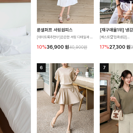
룬셀퍼프 셔링원피스
[데이트룩추천🩷]은은한 셔링 디테일과 퍼
[베스트🏆접촉냉감]
프 소매가 어우러져 사랑스러운 무드를 완
여름에도 무더위 걱정할 
10%
36,900
원
17%
27,300
원
40,900원
성해주는 원피스🤍 허리 스모크 밴딩이 슬
고 가벼운 소재감으로 
림한 실루엣을 연출해주며, 자연스럽게 퍼
즐기실 수 있는 니트랍니
지는 플레어 라인으로 여성스럽고 편안하게
즐기기 좋아요