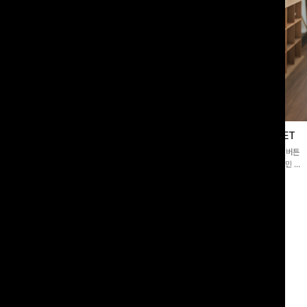
블라우스
제딧레이어드 블라우스+플레어팬츠SET
스퀘어넥]입체감 있는 링클 엠보 텍스
[완성도높은💗]레이어드한 듯 자연스러운 나시와 버튼
라우스- 여유로운 실루엣과 물결 짜임
원피스가 함께 구성된 세트 아이템입니다. 코디 고민 없
더해져 편안하면서도 여성스러운 무드를
이 한 벌만으로도 내추럴하면서 여성스러운 썸머룩 완성!
00
원
12%
43,900
원
34,800원
49,800원
리뷰 카운트 영역