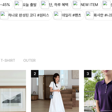
~45%
오늘 출발
단, 하루 혜택
NEW ITEM
하나로 완성된 코디 #원피스
데일리 #팬츠
화사한 #니
T-SHIRT
OUTER