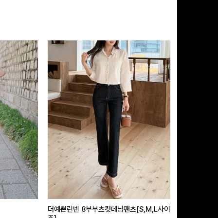
더예쁜린넨 8부부츠컷데님팬츠[S,M,L사이
급속쿨링효과 