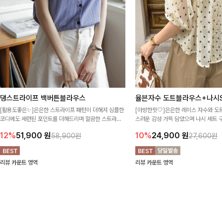
댕스트라이프 백버튼블라우스
율븐자수 도트블라우스+나시S
[활용도좋은✨]은은한 스트라이프 패턴이 더해져 심플한
[아방한핏🤍]은은한 레이스 자수와 도
코디에도 세련된 포인트를 더해드리며 깔끔한 스트라이
스러운 감성 가득 담았으며 나시 세트 
프 디테일로 유행 없이 오래 함께하기 좋은 블라우스예요
정없이 손쉽게 코디 가능한 블라우스에요
12%
51,900
원
10%
24,900
원
58,900원
27,600원
리뷰 카운트 영역
리뷰 카운트 영역