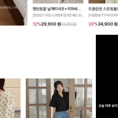
완성해주는 7부 블
헨틴링클 날개티셔츠+치마바지SET
드람린넨 스트링블
 스타일링을 연출하
[텐션감↑/구김↓]가볍게 입기만 해도 코
[시원함🧊/77사이즈까
디가 완성되는 세트 아이템으로, 자연스럽
한 텍스처가 돋보이는 블
12%
29,900
원
20%
34,900
원
33,900원
게 퍼지는 프릴 날개 소매가 우아한 포인트
없는 슬릿 카라 디자인이
를 더해드립니다💕 잔잔한 링클 텍스처 소
원하게 연출해드립니다 
재와 편안한 허리밴딩으로 하루 종일 산뜻
하고 쾌적하게 즐겨보세요!
오늘 하루 보지