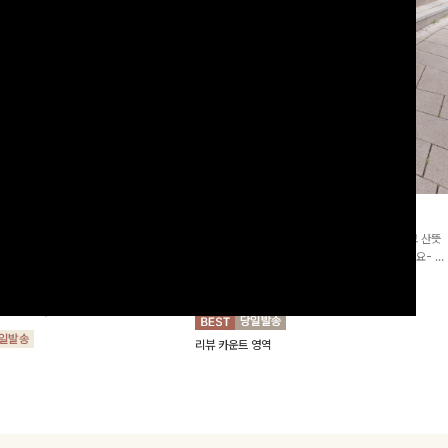
2차리오더]뮨스트링 플라워원피
딘젤퍼프 스트라이프원피스
[청순무드/체형커버]꾸안꾸 무드의 정석🤍 가볍고 산뜻
워 패턴과 랩 디자인으로 여성스러우면
한 착용감으로 여름 내내 손이 자주 가는 원피스예요- 은
를 더해주며 스트링이 내장되어있어 슬
은한 스트라이프 패턴과 여유로운 핏이 만나 편안함은 물
10%
64,900
원
72,100원
할 수 있어요🤍
론, 고급스러운 분위기까지 더해드립니다
00
원
36,800원
리뷰 카운트 영역