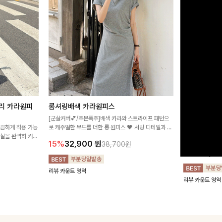
리 카라원피
롬셔링배색 카라원피스
[비율만점/
스
[군살커버💕/주문폭주]배색 카라와 스트라이프 패턴으
깔끔하게 착용 가능
로 캐주얼한 무드를 더한 롱 원피스 🖤 셔링 디테일과 쫀
고급스러운 플라
군살을 완벽히 커버
쫀한 스판 소재로 편안하면서도 여성스럽게 연출돼요
서 세련된 분위기
15%
32,900
원
38,700원
림하게 핏을 조절
12%
32,4
리뷰 카운트 영역
리뷰 카운트 영역