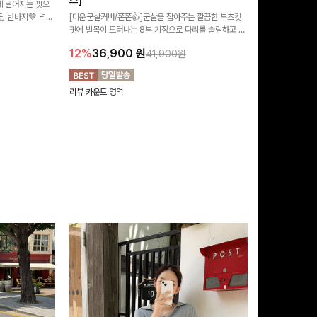
즈]
 떨어지는 핏으
[MADE/후기인
 반바지🤎 넉넉
[미운군살커버/쫀쫀👍]군살을 잡아주는 깔끔한 부츠컷
직하지만 부츠컷으
여행룩까지 활용도
핏에 발목이 드러나는 8부 기장으로 다리를 슬림하고 길
로 하루종일 편안
20%
29,9
어보이게 만들어주며 생지 소재로 멋을 더한 데님팬츠에
12%
36,900
원
41,900원
요~!
리뷰 카운트 영역
리뷰 카운트 영역