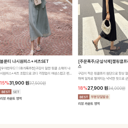
블룬티 나시원피스+셔츠SET
[주문폭주/군살삭제]젤링클프
스
[우아한무드🤍/휴가룩추천]구김이 덜한 링클 소재의 나
시원피스+셔츠 조합으로 코디 걱정없이 여성스럽고 편안
구김이 적은 링클프리 원단으로 항상 
하게 즐길 수 있는 아이템이에요:)
하며 일자로 떨어지는 넉넉한 핏으로 
15%
31,900
원
37,500원
해주는 원피스에요🖤
18%
27,900
원
34,000원
리뷰 카운트 영역
리뷰 카운트 영역