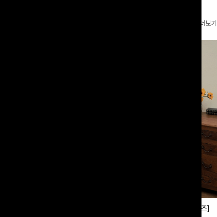
더보기
부츠컷슬랙스[S,M,L사이즈]
쿨링버튼 8부와이드팬츠[FREE,L사이즈]