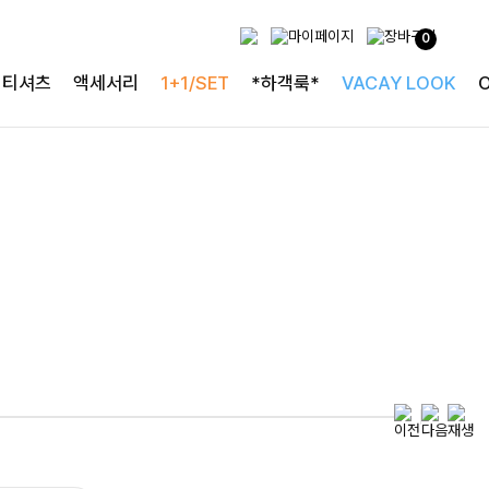
0
특별한 날을 빛내는
티셔츠
액세서리
1+1/SET
*하객룩*
VACAY LOOK
하객룩의 정석
로즐리본 러플블라우스