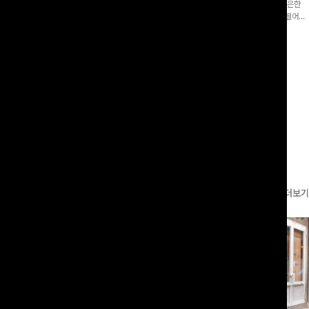
증👍]누구나 갖고 싶어할 슬랙스:)베이
[바스락소재💙/8부기장]사이드 버튼 디테일이 은은한
로 이쁜 핏 연출은 물론,쫀쫀한 스판끼
포인트가 되어주는 와이드 팬츠입니다. 여유롭게 떨어지
하게!
는 실루엣과 가볍게 바스락거리는 소재감으로 시원하고
00
원
14%
42,900
원
37,300원
49,800원
편안하게 즐기기 좋은 아이템-
리뷰 카운트 영역
더보기