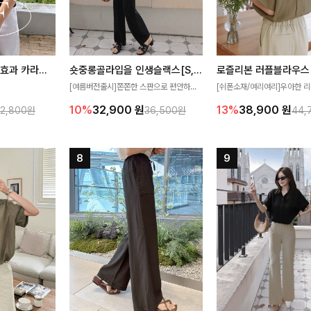
[재구매율1위] 냉감효과 카라니트
숏중롱골라입을 인생슬랙스[S,M,L,XL사이즈]
로즐리본 러플블라우스
[여름버전출시]쫀쫀한 스판으로 편안하게
[쉬폰소재/여리여리]우아한 리
필요가 없어요!얇
착용되어 누구나 입기 좋은 데일리 슬랙스!
연스럽게 흐르는 러플 디테일
10%
32,900
원
13%
38,900
원
32,800원
36,500원
44,
여름에도 시원하게
숏·기본·롱 기장과 와이드·부츠컷 핏까지 취
분위기를 더해주는 블라우스 
다
향에 맞게 선택할 수 있어 더욱 만족스러워
한 소재감과 여유롭게 떨어지
요
얼굴까지 화사해 보이며 세련
좋아요