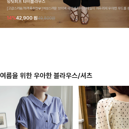
밍팃퍼프 타이블라우스
[고급스러움/하객룩추천💎]여성스러운 브이넥 라인과 타이 디테일이 어우러져 우아한 무드를 
라우스 🤍 여유로운 7부 소매로 편안하게 착용되며 데일리룩부터 출근룩, 하객룩까지 세련된
14%
42,900
원
49,800원
기 좋은 아이템이에요
여름을 위한 우아한 블라우스/셔츠