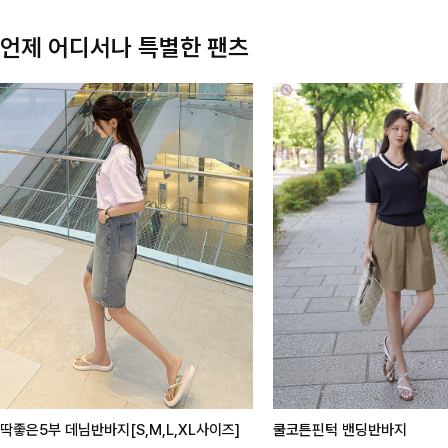
언제 어디서나 특별한 팬츠
딱좋은5부 데님반바지[S,M,L,XL사이즈]
쿨코튼핀턱 밴딩반바지