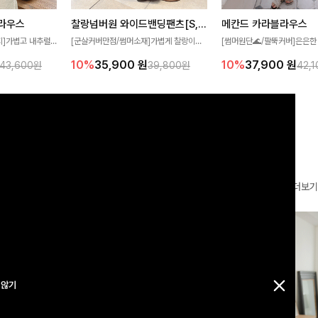
찰랑넘버원 와이드밴딩팬츠[S,M,L사이즈]
메칸드 카라블라우스
라우스
[군살커버만점/썸머소재]가볍게 찰랑이는
[썸머원단🌊/팔뚝커버]은은한
지]가볍고 내추럴
원단과 여유로운 와이드 핏으로 하루 종일
와 여유로운 실루엣이 만나 
라우스로, 답답함
10%
35,900
원
10%
37,900
원
39,800원
42,
43,600원
편안하게 착용하실 수 있는 팬츠입니다 🖤
세련된 무드를 연출해주는 블
 얼굴선을 더욱 시
✨ 허리 전체 밴딩과 스트링 디테일로 안정
리룩부터 출근룩까지 다양하게
🌿
감 있는 착용감을 더해드려요!
은 베이직한 디자인!
더보기
 않기