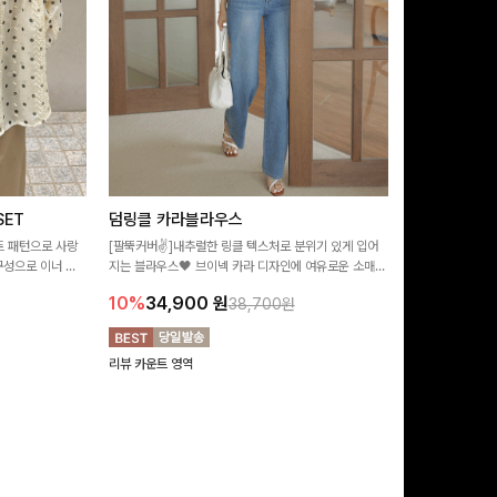
ET
덤링클 카라블라우스
비반드 링클
트 패턴으로 사랑
[팔뚝커버✌]내추럴한 링클 텍스처로 분위기 있게 입어
[구김걱정없는✨/
구성으로 이너 걱
지는 블라우스🖤 브이넥 카라 디자인에 여유로운 소매핏
처가 돋보이는 블
:)
더해져 여리하면서도 시원한 무드로 즐기기 좋아요-
소매 디테일이 
10%
34,900
원
17%
28,9
38,700원
연출해드려요!
리뷰 카운트 영역
리뷰 카운트 영역