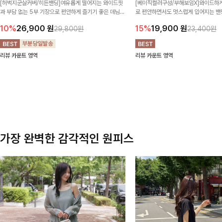
[허벅지군살커버/히든밴딩]여유롭게 떨어지는 와이드핏
[베이직컬러구성/부해보임X]와이드하게
과 부담 없는 5부 기장으로 편안하게 즐기기 좋은 데님
로 편안하면서도 멋스럽게 입어지는 밴딩
팬츠 ✨ 빈티지한 워싱감이 더해져 캐주얼하면서도 트렌
한 포켓 디테일 더해져 데일리룩부터 
10%
26,900
원
15%
19,900
원
29,800원
23,400원
디한 무드로 연출
높게 즐겨지는 아이템!
리뷰 카운트 영역
리뷰 카운트 영역
가장 완벽한 감각적인 원피스