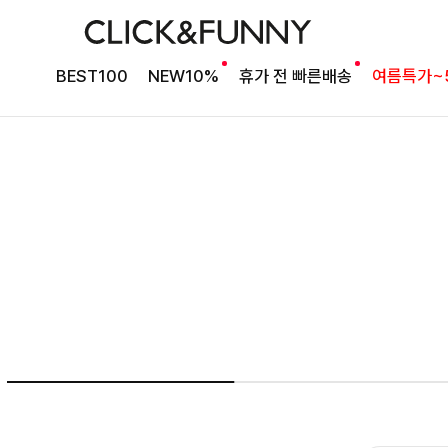
여름의 끝을 완성할
BEST100
NEW10%
휴가 전 빠른배송
여름특가~
감각적인 원피스
셀퍼프 셔링원피스