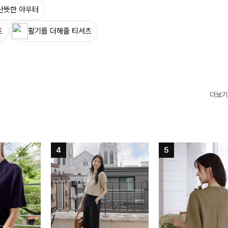
산뜻한 아우터
트
활기를 더해줄 티셔츠
더보기