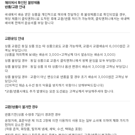
해외에서 확인된 불량제품
반품/교환 안내
국내에서 배송 받은 상품을 개인적으로 해외에 전달하신 후 불량제품으로 확인되었을 경우,
해당 제품이 클릭앤퍼니로 도착된 후에 교환/반품 처리가 가능하며, 클릭앤퍼니에서는 국내택
배비에 한해서 운송비를 부담 합니다
교환운임 안내
상품 교환은 동일 상품 또는 타 상품으로도 교환 가능하며, 교환시 교환배송비 6,000원은 고
객님 부담입니다.
(상품을 저희쪽에 보내는 배송비 3,000+고객님께 다시 발송되는 배송비 3,000)
상품 불량일 경우 : 동일 상품으로 교환시 클릭앤퍼니에서 왕복 운임을 모두 부담합니다.
상품 불량일 경우 : 동일 상품 외 타 상품이나 옵션 변경시 배송비 3,000원 고객님 부담입니
다.
상품 불량일 경우 : 교환이 아닌 변심으로 반품을 할 경우 초기 배송비 3,000원은 고객님 부
담입니다.
(인위적인 훼손 & 수선 등의 악용을 방지하기 위함이니 양해부탁드립니다)
*교환/반품시에도 추가 발생되는 모든 도선료는 고객님께서 부담해주셔야 합니다.
교환/반품이 불가한 경우
반품기한(상품 수령후 7일)이 경과한 경우
공정거래, 표준약관 제 15조 2항에 의한 이용자의 사용 또는 일부 소비에 의하여 재화 가치가
현저히 감소한 경우
(착용 흔적, 화장품, 탈취제 냄새, 세탁, 수선, 택훼손 포함)