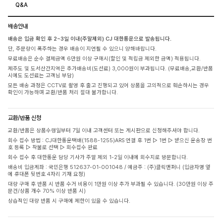
Q&A
배송안내
배송은 입금 확인 후 2~3일 이내(주말제외) CJ 대한통운으로 발송됩니다.
단, 주문량이 폭주하는 경우 배송이 지연될 수 있으니 양해바랍니다.
무료배송은 순수 결제금액 6만원 이상 구매시(할인 및 적립금 제외한 금액) 적용됩니다.
제주도 및 도서산간지역은 추가배송비(도선료) 3,000원이 부과됩니다. (무료배송,교환/반품
시에도 도선료는 고객님 부담)
모든 배송 과정은 CCTV로 촬영 후 출고 진행되고 있어 상품을 고의적으로 훼손하시는 경우
확인이 가능하며 교환/반품 처리 절대 불가합니다.
교환/반품 신청
교환/반품은 상품수령일부터 7일 이내 고객센터 또는 게시판으로 신청해주셔야 합니다.
회수 접수 방법 : CJ대한통운택배(1588-1255)ARS 연결 후 1번 ▷ 1번 ▷ 받으신 운송장 번
호 등록 ▷ 착불로 선택 ▷ 회수접수 완료
회수 접수 후 대한통운 담당 기사가 주말 제외 1-2일 이내에 회수지로 방문합니다.
배송비 입금계좌 : 국민은행 512637-01-001048 / 예금주 : (주)클릭앤퍼니 (입금자명 옆
에 휴대폰 뒷번호 4자리 기재 요청)
대량 구매 후 반품 시 반품 수거 비용이 1만원 이상 추가 부과될 수 있습니다. (30만원 이상 주
문건/상품 개수 70% 이상 반품 시)
상습적인 대량 반품 시 구매에 제한이 있을 수 있습니다.