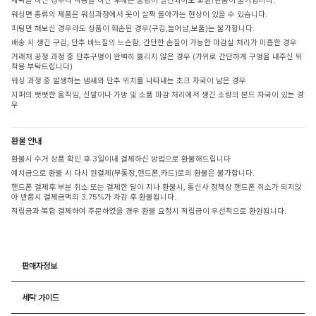
세탁을 하신 경우나 착용을 하신 후에는 불량이 발견되어도 교환/반품이 불가합니다.
워싱면 종류의 제품은 워싱과정에서 옷이 살짝 돌아가는 현상이 있을 수 있습니다.
피팅만 해보신 경우라도 상품이 훼손된 경우(구김,늘어남,보풀)는 불가합니다.
배송 시 생긴 구김, 단추 바느질의 느슨함, 간단한 손질이 가능한 마감실 처리가 미흡한 경우
거래처 공정 과정 중 단추구멍이 완벽히 뚫리지 않은 경우 (가위로 간단하게 구멍을 내주신 뒤
착용 부탁드립니다)
워싱 과정 중 발생하는 냄새와 단추 위치를 나타내는 초크 자국이 남은 경우
지퍼의 뻣뻣한 움직임, 신발이나 가방 및 소품 마감 처리에서 생긴 소량의 본드 자국이 있는 경
우
환불 안내
환불시 수거 상품 확인 후 3일이내 결제하신 방법으로 환불해드립니다
예치금으로 환불 시 다시 원결제(무통장,핸드폰,카드)로의 환불은 불가합니다.
핸드폰 결제후 부분 취소 또는 결제한 달이 지나 환불시, 통신사 정책상 핸드폰 취소가 되지않
아 반품시 결제금액의 3.75%가 차감 후 환불됩니다.
적립금과 복합 결제하여 주문하였을 경우 환불 요청시 적립금이 우선적으로 환원됩니다.
판매자정보
세탁 가이드