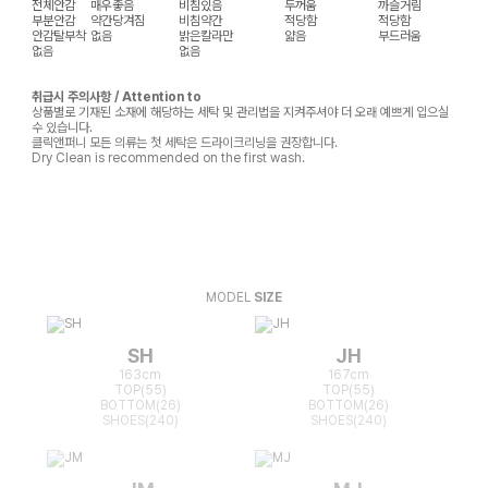
전체안감
매우좋음
비침있음
두꺼움
까슬거림
부분안감
약간당겨짐
비침약간
적당함
적당함
안감탈부착
없음
밝은칼라만
얇음
부드러움
없음
없음
취급시 주의사항 / Attention to
상품별로 기재된 소재에 해당하는 세탁 및 관리법을 지켜주셔야 더 오래 예쁘게 입으실
수 있습니다.
클릭앤퍼니 모든 의류는 첫 세탁은 드라이크리닝을 권장합니다.
Dry Clean is recommended on the first wash.
MODEL
SIZE
SH
JH
163cm
167cm
TOP(55)
TOP(55)
BOTTOM(26)
BOTTOM(26)
SHOES(240)
SHOES(240)