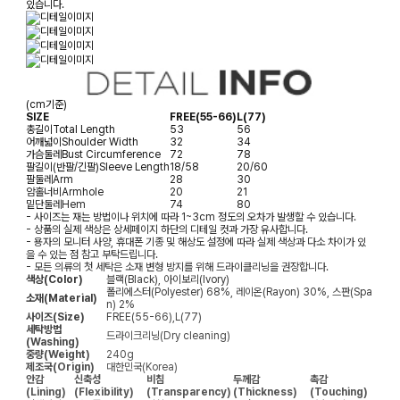
있습니다.
(cm기준)
SIZE
FREE(55-66)
L(77)
총길이
Total Length
53
56
어깨넓이
Shoulder Width
32
34
가슴둘레
Bust Circumference
72
78
팔길이(반팔/긴팔)
Sleeve Length
18/58
20/60
팔둘레
Arm
28
30
암홀너비
Armhole
20
21
밑단둘레
Hem
74
80
- 사이즈는 재는 방법이나 위치에 따라 1~3cm 정도의 오차가 발생할 수 있습니다.
- 상품의 실제 색상은 상세페이지 하단의 디테일 컷과 가장 유사합니다.
- 용자의 모니터 사양, 휴대폰 기종 및 해상도 설정에 따라 실제 색상과 다소 차이가 있
을 수 있는 점 참고 부탁드립니다.
- 모든 의류의 첫 세탁은 소재 변형 방지를 위해 드라이클리닝을 권장합니다.
색상(Color)
블랙(Black), 아이보리(Ivory)
폴리에스터(Polyester) 68%, 레이온(Rayon) 30%, 스판(Spa
소재(Material)
n) 2%
사이즈(Size)
FREE(55-66),L(77)
세탁방법
드라이크리닝(Dry cleaning)
(Washing)
중량(Weight)
240g
제조국(Origin)
대한민국(Korea)
안감
신축성
비침
두께감
촉감
(Lining)
(Flexibility)
(Transparency)
(Thickness)
(Touching)