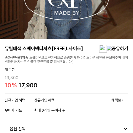
뮤틸배색 스퀘어넥티셔츠[FREE,L사이즈]
★재구매율1위★
스퀘어넥으로 전체적으로 슬림한 핏과 여성스러운 라인을 돋보여주며 배색
넥라인과 자수로 심플한 포인트를 준 티셔츠랍니다:)
개 리뷰
19,800
10%
17,900
신규가입 혜택
신규가입 혜택
혜택보기
무이자 카드
최대 6개월 무이자