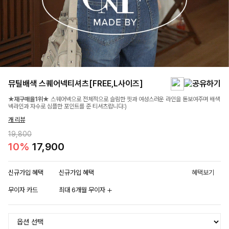
뮤틸배색 스퀘어넥티셔츠[FREE,L사이즈]
★재구매율1위★
스퀘어넥으로 전체적으로 슬림한 핏과 여성스러운 라인을 돋보여주며 배색
넥라인과 자수로 심플한 포인트를 준 티셔츠랍니다:)
개 리뷰
19,800
10%
17,900
신규가입 혜택
신규가입 혜택
혜택보기
무이자 카드
최대 6개월 무이자