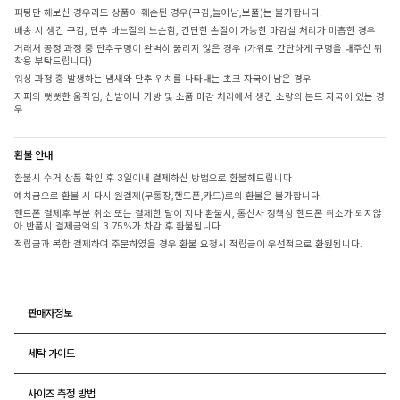
피팅만 해보신 경우라도 상품이 훼손된 경우(구김,늘어남,보풀)는 불가합니다.
배송 시 생긴 구김, 단추 바느질의 느슨함, 간단한 손질이 가능한 마감실 처리가 미흡한 경우
거래처 공정 과정 중 단추구멍이 완벽히 뚫리지 않은 경우 (가위로 간단하게 구멍을 내주신 뒤
착용 부탁드립니다)
워싱 과정 중 발생하는 냄새와 단추 위치를 나타내는 초크 자국이 남은 경우
지퍼의 뻣뻣한 움직임, 신발이나 가방 및 소품 마감 처리에서 생긴 소량의 본드 자국이 있는 경
우
환불 안내
환불시 수거 상품 확인 후 3일이내 결제하신 방법으로 환불해드립니다
예치금으로 환불 시 다시 원결제(무통장,핸드폰,카드)로의 환불은 불가합니다.
핸드폰 결제후 부분 취소 또는 결제한 달이 지나 환불시, 통신사 정책상 핸드폰 취소가 되지않
아 반품시 결제금액의 3.75%가 차감 후 환불됩니다.
적립금과 복합 결제하여 주문하였을 경우 환불 요청시 적립금이 우선적으로 환원됩니다.
판매자정보
세탁 가이드
사이즈 측정 방법