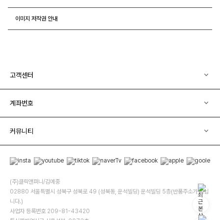
이미지 저작권 안내
고객센터
계좌번호
커뮤니티
(주)클릭앤퍼니/김예중
02880 서울특별시 성북구 성북로 49 (성북동, 운석빌딩) 운석빌딩 5층(반품주소가 아닙
니다.)
사업자 등록번호 209-81-43420