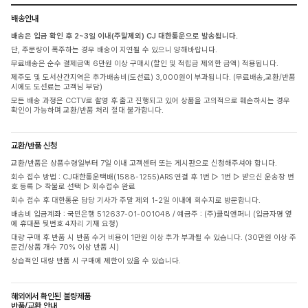
배송안내
배송은 입금 확인 후 2~3일 이내(주말제외) CJ 대한통운으로 발송됩니다.
단, 주문량이 폭주하는 경우 배송이 지연될 수 있으니 양해바랍니다.
무료배송은 순수 결제금액 6만원 이상 구매시(할인 및 적립금 제외한 금액) 적용됩니다.
제주도 및 도서산간지역은 추가배송비(도선료) 3,000원이 부과됩니다. (무료배송,교환/반품
시에도 도선료는 고객님 부담)
모든 배송 과정은 CCTV로 촬영 후 출고 진행되고 있어 상품을 고의적으로 훼손하시는 경우
확인이 가능하며 교환/반품 처리 절대 불가합니다.
교환/반품 신청
교환/반품은 상품수령일부터 7일 이내 고객센터 또는 게시판으로 신청해주셔야 합니다.
회수 접수 방법 : CJ대한통운택배(1588-1255)ARS 연결 후 1번 ▷ 1번 ▷ 받으신 운송장 번
호 등록 ▷ 착불로 선택 ▷ 회수접수 완료
회수 접수 후 대한통운 담당 기사가 주말 제외 1-2일 이내에 회수지로 방문합니다.
배송비 입금계좌 : 국민은행 512637-01-001048 / 예금주 : (주)클릭앤퍼니 (입금자명 옆
에 휴대폰 뒷번호 4자리 기재 요청)
대량 구매 후 반품 시 반품 수거 비용이 1만원 이상 추가 부과될 수 있습니다. (30만원 이상 주
문건/상품 개수 70% 이상 반품 시)
상습적인 대량 반품 시 구매에 제한이 있을 수 있습니다.
해외에서 확인된 불량제품
반품/교환 안내