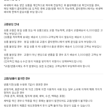
국내에서 배송 받은 상품을 개인적으로 해외에 전달하신 후 불량제품으로 확인되었을 경우,
해당 제품이 클릭앤퍼니로 도착된 후에 교환/반품 처리가 가능하며, 클릭앤퍼니에서는 국내택
배비에 한해서 운송비를 부담 합니다
교환운임 안내
상품 교환은 동일 상품 또는 타 상품으로도 교환 가능하며, 교환시 교환배송비 6,000원은 고
객님 부담입니다.
(상품을 저희쪽에 보내는 배송비 3,000+고객님께 다시 발송되는 배송비 3,000)
상품 불량일 경우 : 동일 상품으로 교환시 클릭앤퍼니에서 왕복 운임을 모두 부담합니다.
상품 불량일 경우 : 동일 상품 외 타 상품이나 옵션 변경시 배송비 3,000원 고객님 부담입니
다.
상품 불량일 경우 : 교환이 아닌 변심으로 반품을 할 경우 초기 배송비 3,000원은 고객님 부
담입니다.
(인위적인 훼손 & 수선 등의 악용을 방지하기 위함이니 양해부탁드립니다)
*교환/반품시에도 추가 발생되는 모든 도선료는 고객님께서 부담해주셔야 합니다.
교환/반품이 불가한 경우
반품기한(상품 수령후 7일)이 경과한 경우
공정거래, 표준약관 제 15조 2항에 의한 이용자의 사용 또는 일부 소비에 의하여 재화 가치가
현저히 감소한 경우
(착용 흔적, 화장품, 탈취제 냄새, 세탁, 수선, 택훼손 포함)
세탁을 하신 경우나 착용을 하신 후에는 불량이 발견되어도 교환/반품이 불가합니다.
워싱면 종류의 제품은 워싱과정에서 옷이 살짝 돌아가는 현상이 있을 수 있습니다.