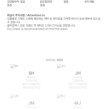
안감탈부착
없음
밝은칼라만
얇음
부드러움
없음
없음
취급시 주의사항 / Attention to
상품별로 기재된 소재에 해당하는 세탁 및 관리법을 지켜주셔야 더 오래 예쁘게 입으실
수 있습니다.
클릭앤퍼니 모든 의류는 첫 세탁은 드라이크리닝을 권장합니다.
Dry Clean is recommended on the first wash.
MODEL
SIZE
SH
JH
163cm
167cm
TOP(55)
TOP(55)
BOTTOM(26)
BOTTOM(26)
SHOES(240)
SHOES(240)
JM
MJ
166cm
164cm