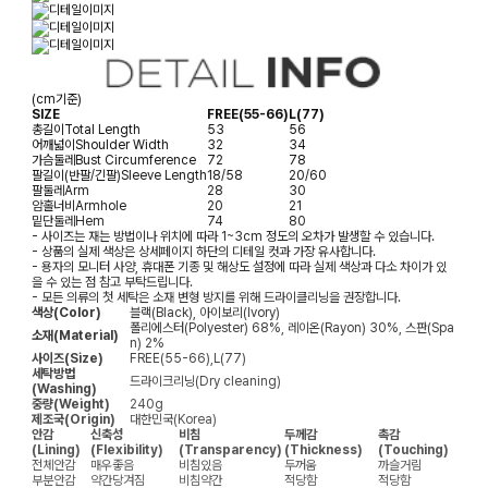
(cm기준)
SIZE
FREE(55-66)
L(77)
총길이
Total Length
53
56
어깨넓이
Shoulder Width
32
34
가슴둘레
Bust Circumference
72
78
팔길이(반팔/긴팔)
Sleeve Length
18/58
20/60
팔둘레
Arm
28
30
암홀너비
Armhole
20
21
밑단둘레
Hem
74
80
- 사이즈는 재는 방법이나 위치에 따라 1~3cm 정도의 오차가 발생할 수 있습니다.
- 상품의 실제 색상은 상세페이지 하단의 디테일 컷과 가장 유사합니다.
- 용자의 모니터 사양, 휴대폰 기종 및 해상도 설정에 따라 실제 색상과 다소 차이가 있
을 수 있는 점 참고 부탁드립니다.
- 모든 의류의 첫 세탁은 소재 변형 방지를 위해 드라이클리닝을 권장합니다.
색상(Color)
블랙(Black), 아이보리(Ivory)
폴리에스터(Polyester) 68%, 레이온(Rayon) 30%, 스판(Spa
소재(Material)
n) 2%
사이즈(Size)
FREE(55-66),L(77)
세탁방법
드라이크리닝(Dry cleaning)
(Washing)
중량(Weight)
240g
제조국(Origin)
대한민국(Korea)
안감
신축성
비침
두께감
촉감
(Lining)
(Flexibility)
(Transparency)
(Thickness)
(Touching)
전체안감
매우좋음
비침있음
두꺼움
까슬거림
부분안감
약간당겨짐
비침약간
적당함
적당함