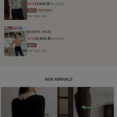
10%
31,900
원
35,400원
리뷰 카운트 영역
셀드펜던트 7부니트
10%
25,800
원
28,600원
리뷰 카운트 영역
NEW ARRIVALS