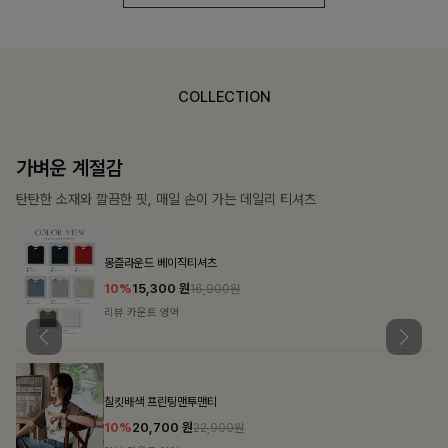
COLLECTION
가장 쉬운 코디
특별한 날부터 일상까지 함께하는 룩
쥬빌스트링 포켓원피스
17%
48,900
원
58,900원
리뷰 카운트 영역
블룬티 나시원피스+셔츠SET
15%
31,900
원
37,500원