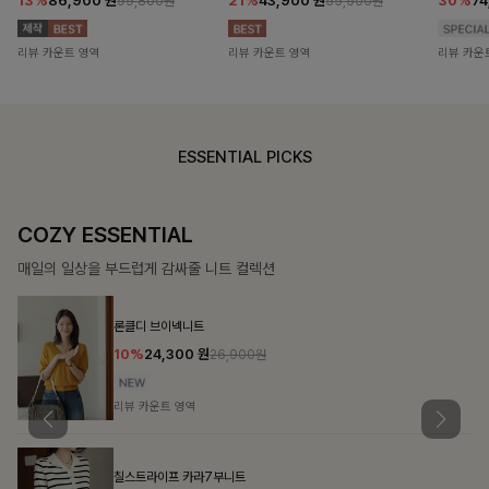
13%
86,900
원
21%
43,900
원
30%
7
99,800원
55,500원
리뷰 카운트 영역
리뷰 카운트 영역
리뷰 카운
ESSENTIAL PICKS
COZY ESSENTIAL
매일의 일상을 부드럽게 감싸줄 니트 컬렉션
론클디 브이넥니트
10%
24,300
원
26,900원
리뷰 카운트 영역
칠스트라이프 카라7부니트