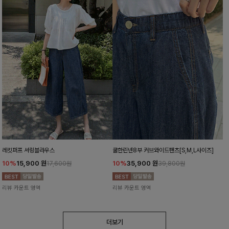
레킷퍼프 셔링블라우스
쿨한린넨8부 커브와이드팬츠[S,M,L사이즈]
10%
15,900
원
10%
35,900
원
17,600원
39,800원
리뷰 카운트 영역
리뷰 카운트 영역
더보기