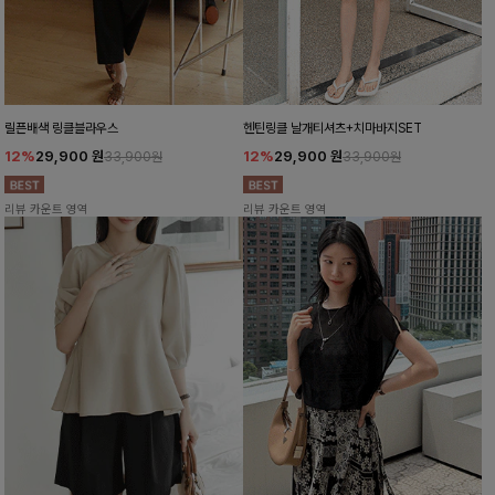
릴픈배색 링클블라우스
헨틴링클 날개티셔츠+치마바지SET
12%
29,900
원
12%
29,900
원
33,900원
33,900원
리뷰 카운트 영역
리뷰 카운트 영역