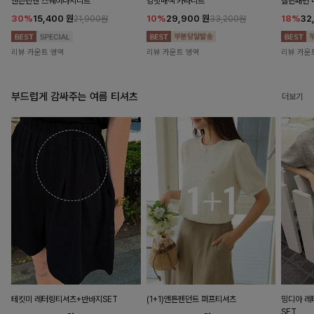
앤즌린넨 스퀘어나시니트
킹밋배색 카라니트
캘핀패턴 
30%
15,400
원
10%
29,900
원
18%
32
21,900원
33,200원
리뷰 카운트 영역
리뷰 카운트 영역
리뷰 카운
부드럽게 감싸주는 여름 티셔츠
더보기
테킷미 레터링티셔츠+반바지SET
(1+1)앤튼펜던트 퍼프티셔츠
밍디아 
SET