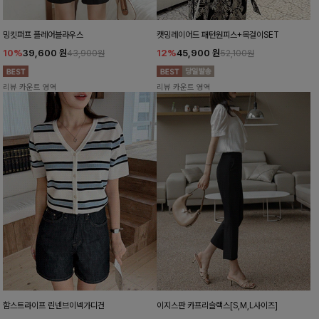
밍킷퍼프 플레어블라우스
캣밍레이어드 패턴원피스+목걸이SET
10%
39,600
원
12%
45,900
원
43,900원
52,100원
리뷰 카운트 영역
리뷰 카운트 영역
함스트라이프 린넨브이넥가디건
이지스판 카프리슬랙스[S,M,L사이즈]