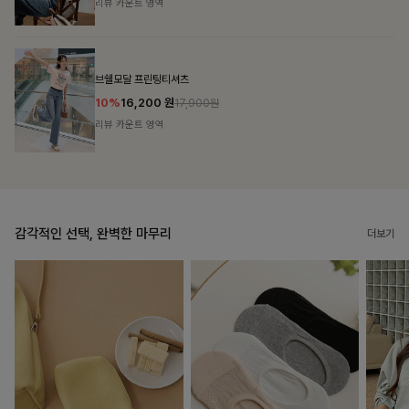
리뷰 카운트 영역
캣시어서커 버튼카라원피스+벨트SET
16%
79,900
원
95,100원
리뷰 카운트 영역
감각적인 선택, 완벽한 마무리
더보기