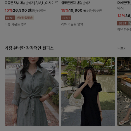
딱좋은5부 데님반바지[S,M,L,XL사이즈]
쿨코튼핀턱 밴딩반바지
더예쁜린넨
이즈]
10%
26,900
원
15%
19,900
원
29,800원
23,400원
12%
36
리뷰 카운트 영역
리뷰 카운트 영역
리뷰 카운
가장 완벽한 감각적인 원피스
더보기