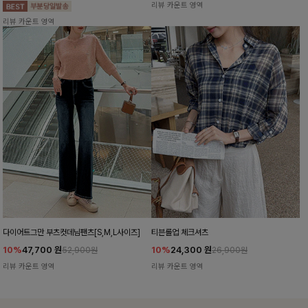
리뷰 카운트 영역
리뷰 카운트 영역
다이어트그만 부츠컷데님팬츠[S,M,L사이즈]
티븐롤업 체크셔츠
10%
47,700
원
10%
24,300
원
52,900원
26,900원
리뷰 카운트 영역
리뷰 카운트 영역