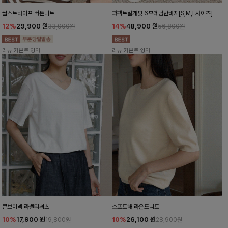
월스트라이프 버튼니트
퍼펙트절개핏 6부데님반바지[S,M,L사이즈]
12%
29,900
원
14%
48,900
원
33,900원
56,800원
리뷰 카운트 영역
리뷰 카운트 영역
콘브이넥 라벨티셔츠
소프트해 라운드니트
10%
17,900
원
10%
26,100
원
19,800원
28,900원