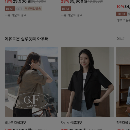
18%
29,900
원
28%
35,900
원
36,400원
49,800원
10%
34
리뷰 카운트 영역
리뷰 카운트 영역
리뷰 카운
여유로운 실루엣의 아우터
더보기
래나드 더블자켓
자빈닛 싱글자켓
캣민더블 