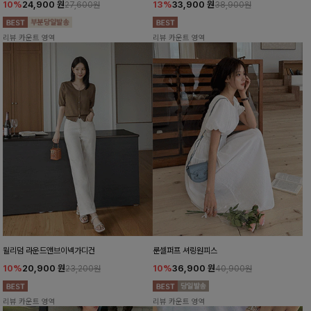
10%
24,900
원
13%
33,900
원
27,600원
38,900원
리뷰 카운트 영역
리뷰 카운트 영역
윌리덤 라운드앤브이넥가디건
룬셀퍼프 셔링원피스
10%
20,900
원
10%
36,900
원
23,200원
40,900원
리뷰 카운트 영역
리뷰 카운트 영역