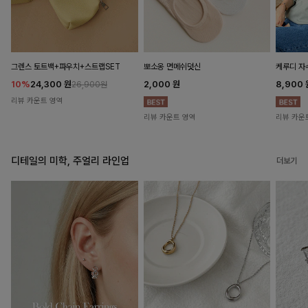
뽀소옹 면메쉬덧신
그렌스 토트백+파우치+스트랩SET
케루디 자
2,000
원
10%
24,300
원
8,900
26,900원
리뷰 카운트 영역
리뷰 카운트 영역
리뷰 카운
디테일의 미학, 주얼리 라인업
더보기