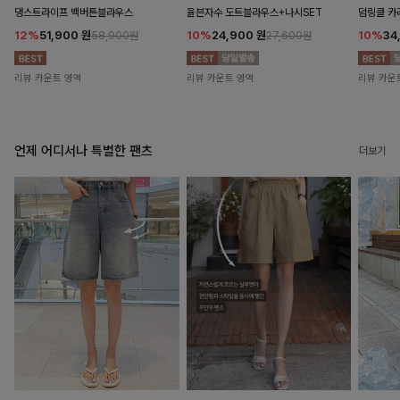
댕스트라이프 백버튼블라우스
율븐자수 도트블라우스+나시SET
덤링클 카
12%
51,900
원
10%
24,900
원
10%
34
58,900원
27,600원
리뷰 카운트 영역
리뷰 카운트 영역
리뷰 카운
언제 어디서나 특별한 팬츠
더보기