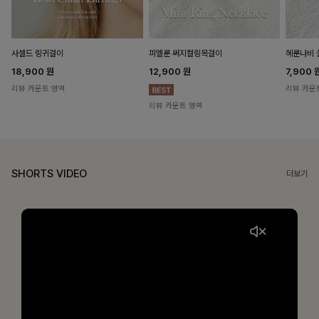
헤룬나비 
사셀드 링귀걸이
피엘룬 써지컬링목걸이
7,900
18,900
원
12,900
원
리뷰 카운
리뷰 카운트 영역
리뷰 카운트 영역
SHORTS VIDEO
더보기