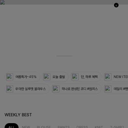
0
03
33
여름특가~45%
오늘 출발
단, 하루 혜택
NEW IT
우아한 실루엣 블라우스
하나로 완성된 코디 #원피스
데일리 #
WEEKLY BEST
NEW
BLOUSE
PANTS
DRESS
KNIT
T-SHIRT
ALL