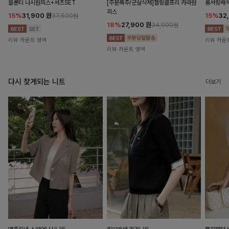
블룬티 나시원피스+셔츠SET
[주문폭주/군살삭제]젤링클프리 카라원
롬셔링배
피스
15%
31,900
원
15%
32
37,500원
18%
27,900
원
34,000원
리뷰 카운트 영역
리뷰 카운
리뷰 카운트 영역
다시 찾게되는 니트
더보기