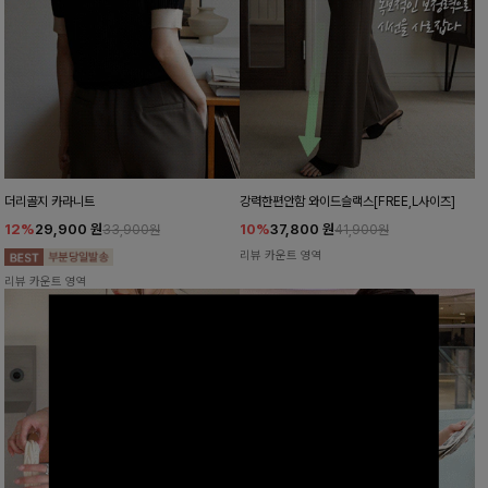
더리골지 카라니트
강력한편안함 와이드슬랙스[FREE,L사이즈]
12%
29,900
원
10%
37,800
원
33,900원
41,900원
리뷰 카운트 영역
리뷰 카운트 영역