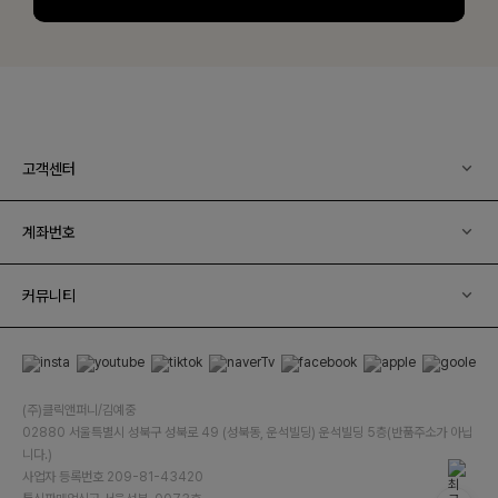
고객센터
계좌번호
커뮤니티
(주)클릭앤퍼니/김예중
02880 서울특별시 성북구 성북로 49 (성북동, 운석빌딩) 운석빌딩 5층(반품주소가 아닙
니다.)
사업자 등록번호 209-81-43420