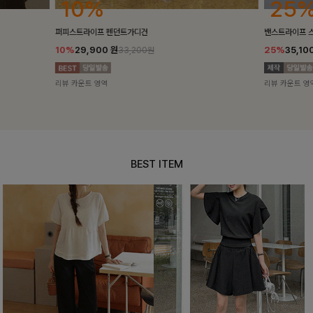
25%
10%
밴스트라이프 스트링원피스
[5천장돌파/C
25%
35,100
원
10%
34,90
46,800원
리뷰 카운트 영역
리뷰 카운트 영
BEST ITEM