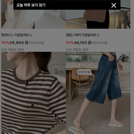
오늘 하루 보지 않기
펌레이스 리본블라우스
럽틸스퀘어 리본블라우스
10%
39,600
원
10%
44,100
원
43,900원
48,900원
리뷰 카운트 영역
리뷰 카운트 영역