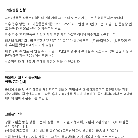
교환/반품 신청
교환/반품은 상품수령일부터 7일 이내 고객센터 또는 게시판으로 신청해주셔야 합니다.
회수 접수 방법 : CJ대한통운택배(1588-1255)ARS 연결 후 1번 ▷ 1번 ▷ 받으신 운송장 번
호 등록 ▷ 착불로 선택 ▷ 회수접수 완료
회수 접수 후 대한통운 담당 기사가 주말 제외 1-2일 이내에 회수지로 방문합니다.
배송비 입금계좌 : 국민은행 512637-01-001048 / 예금주 : (주)클릭앤퍼니 (입금자명 옆
에 휴대폰 뒷번호 4자리 기재 요청)
대량 구매 후 반품 시 반품 수거 비용이 1만원 이상 추가 부과될 수 있습니다. (30만원 이상 주
문건/상품 개수 70% 이상 반품 시)
상습적인 대량 반품 시 구매에 제한이 있을 수 있습니다.
해외에서 확인된 불량제품
반품/교환 안내
국내에서 배송 받은 상품을 개인적으로 해외에 전달하신 후 불량제품으로 확인되었을 경우,
해당 제품이 클릭앤퍼니로 도착된 후에 교환/반품 처리가 가능하며, 클릭앤퍼니에서는 국내택
배비에 한해서 운송비를 부담 합니다
교환운임 안내
상품 교환은 동일 상품 또는 타 상품으로도 교환 가능하며, 교환시 교환배송비 6,000원은 고
객님 부담입니다.
(상품을 저희쪽에 보내는 배송비 3,000+고객님께 다시 발송되는 배송비 3,000)
상품 불량일 경우 : 동일 상품으로 교환시 클릭앤퍼니에서 왕복 운임을 모두 부담합니다.