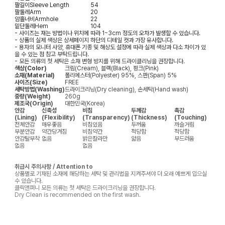
팔길이
Sleeve Length
54
팔둘레
Arm
20
암홀너비
Armhole
22
밑단둘레
Hem
104
- 사이즈는 재는 방법이나 위치에 따라 1~3cm 정도의 오차가 발생할 수 있습니다.
- 상품의 실제 색상은 상세페이지 하단의 디테일 컷과 가장 유사합니다.
- 용자의 모니터 사양, 휴대폰 기종 및 해상도 설정에 따라 실제 색상과 다소 차이가 있
을 수 있는 점 참고 부탁드립니다.
- 모든 의류의 첫 세탁은 소재 변형 방지를 위해 드라이클리닝을 권장합니다.
색상(Color)
크림(Cream), 블랙(Black), 핑크(Pink)
소재(Material)
폴리에스터(Polyester) 95%, 스판(Span) 5%
사이즈(Size)
FREE
세탁방법(Washing)
드라이크리닝(Dry cleaning), 손세탁(Hand wash)
중량(Weight)
260g
제조국(Origin)
대한민국(Korea)
안감
신축성
비침
두께감
촉감
(Lining)
(Flexibility)
(Transparency)
(Thickness)
(Touching)
전체안감
매우좋음
비침있음
두꺼움
까슬거림
부분안감
약간당겨짐
비침약간
적당함
적당함
안감탈부착
없음
밝은칼라만
얇음
부드러움
없음
없음
취급시 주의사항 / Attention to
상품별로 기재된 소재에 해당하는 세탁 및 관리법을 지켜주셔야 더 오래 예쁘게 입으실
수 있습니다.
클릭앤퍼니 모든 의류는 첫 세탁은 드라이크리닝을 권장합니다.
Dry Clean is recommended on the first wash.