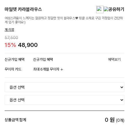
마일뎃 카라블라우스
여성스러움이 느껴지는 깔끔하고 정갈한 핏의 블라우스♥ 링클 소재로 구김 걱정없이 간단하
게 입기 좋아요:)
개 리뷰
57,500
15%
48,900
신규가입 혜택
신규가입 혜택
혜택보기
무이자 카드
최대 6개월 무이자
0
원
상품금액 합계
(
0
개)