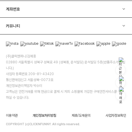
계좌번호
커뮤니티
(주)클릭앤퍼니/김예중
02880 서울특별시 성북구 성북로 49 (성북동, 운석빌딩) 운석빌딩 5층(반품주소가 아닙
니다.)
사업자 등록번호 209-81-43420
통신판매업신고 서울성북-0073호
개인정보관리책임자 박수미
고객님은 안전거래를 위해 현금으로 결제 시 저희 소핑몰에 가입한 구매안전서비스를 이용
하실 수 있습니다.
이용약관
개인정보처리방침
제휴/도매문의
사업자정보확인
COPYRIGHT (c)CLICKNFUNNY. All rights reserved.