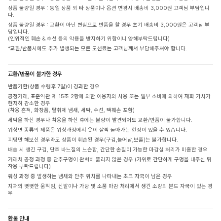
상품 불량일 경우 : 동일 상품 외 타 상품이나 옵션 변경시 배송비 3,000원 고객님 부담입니
다.
상품 불량일 경우 : 교환이 아닌 변심으로 반품을 할 경우 초기 배송비 3,000원은 고객님 부
담입니다.
(인위적인 훼손 & 수선 등의 악용을 방지하기 위함이니 양해부탁드립니다)
*교환/반품시에도 추가 발생되는 모든 도선료는 고객님께서 부담해주셔야 합니다.
교환/반품이 불가한 경우
반품기한(상품 수령후 7일)이 경과한 경우
공정거래, 표준약관 제 15조 2항에 의한 이용자의 사용 또는 일부 소비에 의하여 재화 가치가
현저히 감소한 경우
(착용 흔적, 화장품, 탈취제 냄새, 세탁, 수선, 택훼손 포함)
세탁을 하신 경우나 착용을 하신 후에는 불량이 발견되어도 교환/반품이 불가합니다.
워싱면 종류의 제품은 워싱과정에서 옷이 살짝 돌아가는 현상이 있을 수 있습니다.
피팅만 해보신 경우라도 상품이 훼손된 경우(구김,늘어남,보풀)는 불가합니다.
배송 시 생긴 구김, 단추 바느질의 느슨함, 간단한 손질이 가능한 마감실 처리가 미흡한 경우
거래처 공정 과정 중 단추구멍이 완벽히 뚫리지 않은 경우 (가위로 간단하게 구멍을 내주신 뒤
착용 부탁드립니다)
워싱 과정 중 발생하는 냄새와 단추 위치를 나타내는 초크 자국이 남은 경우
지퍼의 뻣뻣한 움직임, 신발이나 가방 및 소품 마감 처리에서 생긴 소량의 본드 자국이 있는 경
우
환불 안내