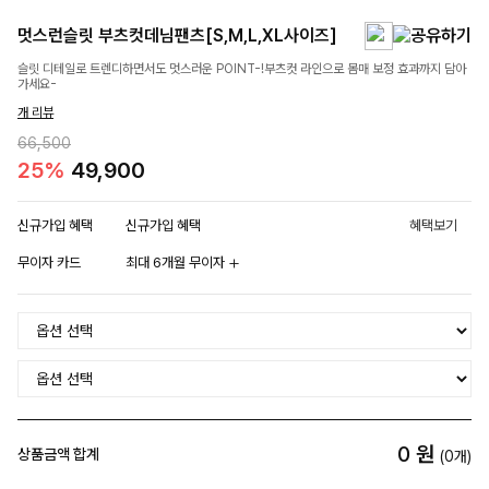
멋스런슬릿 부츠컷데님팬츠[S,M,L,XL사이즈]
슬릿 디테일로 트렌디하면서도 멋스러운 POINT-!부츠컷 라인으로 몸매 보정 효과까지 담아
가세요-
개 리뷰
66,500
25%
49,900
신규가입 혜택
신규가입 혜택
혜택보기
무이자 카드
최대 6개월 무이자
0
원
상품금액 합계
(
0
개)