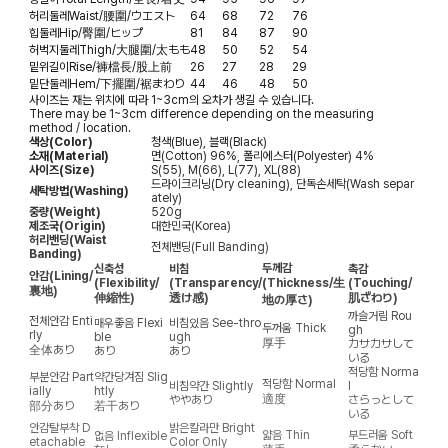
허리둘레
Waist/腰圍/ウエスト
64
68
72
76
힙둘레
Hip/臀圍/ヒップ
81
84
87
90
허벅지둘레
Thigh/大腿圍/太もも
48
50
52
54
밑위길이
Rise/褲檔長/股上前
26
27
28
29
밑단둘레
Hem/下擺圍/裾まわり
44
46
48
50
사이즈는 재는 위치에 따라 1~3cm의 오차가 생길 수 있습니다.
There may be 1~3cm difference depending on the measuring
method / location.
색상(Color)
청색(Blue), 블랙(Black)
소재(Material)
면(Cotton) 96%, 폴리에스터(Polyester) 4%
사이즈(Size)
S(55), M(66), L(77), XL(88)
드라이크리닝(Dry cleaning), 단독손세탁(Wash separ
세탁방법(Washing)
ately)
중량(Weight)
520g
제조국(Origin)
대한민국(Korea)
허리밴딩(Waist
전체밴딩(Full Banding)
Banding)
두께감
신축성
비침
촉감
안감
(Lining/
(Flexibility/
(Transparency/
(Thickness/生
(Touching/
裏地)
伸縮性)
透け感)
肌ざわり)
地の厚さ)
까슬거림
Rou
전체안감
Enti
매우좋음
Flexi
비침있음
See-thro
두꺼움
Thick
gh
rly
ble
ugh
厚手
カサカサして
全体あり
あり
あり
いる
적당함
Norma
부분안감
Part
약간당겨짐
Slig
적당함
Normal
비침약간
Slightly
l
ially
htly
適度
ややあり
さらっとして
部分あり
若干あり
いる
안감탈부착
D
밝은칼라만
Bright
얇음
Thin
부드러움
Soft
없음
Inflexible
etachable
Color Only