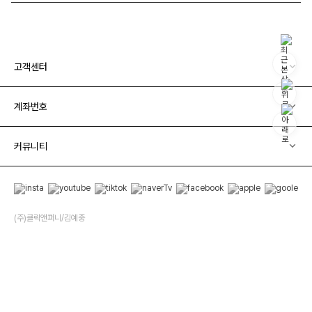
고객센터
계좌번호
커뮤니티
(주)클릭앤퍼니/김예중
02880 서울특별시 성북구 성북로 49 (성북동, 운석빌딩) 운석빌딩 5층(반품주소가 아닙
니다.)
사업자 등록번호 209-81-43420
통신판매업신고 서울성북-0073호
개인정보관리책임자 박수미
고객님은 안전거래를 위해 현금으로 결제 시 저희 소핑몰에 가입한 구매안전서비스를 이용