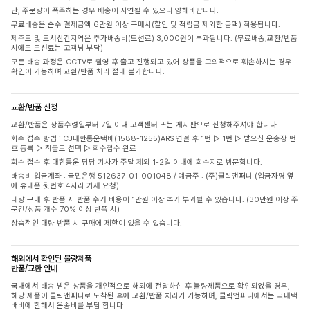
단, 주문량이 폭주하는 경우 배송이 지연될 수 있으니 양해바랍니다.
무료배송은 순수 결제금액 6만원 이상 구매시(할인 및 적립금 제외한 금액) 적용됩니다.
제주도 및 도서산간지역은 추가배송비(도선료) 3,000원이 부과됩니다. (무료배송,교환/반품
시에도 도선료는 고객님 부담)
모든 배송 과정은 CCTV로 촬영 후 출고 진행되고 있어 상품을 고의적으로 훼손하시는 경우
확인이 가능하며 교환/반품 처리 절대 불가합니다.
교환/반품 신청
교환/반품은 상품수령일부터 7일 이내 고객센터 또는 게시판으로 신청해주셔야 합니다.
회수 접수 방법 : CJ대한통운택배(1588-1255)ARS 연결 후 1번 ▷ 1번 ▷ 받으신 운송장 번
호 등록 ▷ 착불로 선택 ▷ 회수접수 완료
회수 접수 후 대한통운 담당 기사가 주말 제외 1-2일 이내에 회수지로 방문합니다.
배송비 입금계좌 : 국민은행 512637-01-001048 / 예금주 : (주)클릭앤퍼니 (입금자명 옆
에 휴대폰 뒷번호 4자리 기재 요청)
대량 구매 후 반품 시 반품 수거 비용이 1만원 이상 추가 부과될 수 있습니다. (30만원 이상 주
문건/상품 개수 70% 이상 반품 시)
상습적인 대량 반품 시 구매에 제한이 있을 수 있습니다.
해외에서 확인된 불량제품
반품/교환 안내
국내에서 배송 받은 상품을 개인적으로 해외에 전달하신 후 불량제품으로 확인되었을 경우,
해당 제품이 클릭앤퍼니로 도착된 후에 교환/반품 처리가 가능하며, 클릭앤퍼니에서는 국내택
배비에 한해서 운송비를 부담 합니다