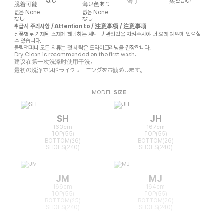
なし
薄手
柔らかい
脱着可能
薄い色あり
없음
None
없음
None
なし
なし
취급시 주의사항 / Attention to / 注意事项 / 注意事項
상품별로 기재된 소재에 해당하는 세탁 및 관리법을 지켜주셔야 더 오래 예쁘게 입으실
수 있습니다.
클릭앤퍼니 모든 의류는 첫 세탁은 드라이크리닝을 권장합니다.
Dry Clean is recommended on the first wash.
建议在第一次洗涤时使用干洗。
最初の洗浄ではドライクリーニングをお勧めします。
MODEL
SIZE
SH
JH
163cm
167cm
TOP(55)
TOP(55)
BOTTOM(26)
BOTTOM(26)
SHOES(240)
SHOES(240)
JM
MJ
166cm
164cm
TOP(55)
TOP(55)
BOTTOM(25)
BOTTOM(26)
SHOES(240)
SHOES(240)