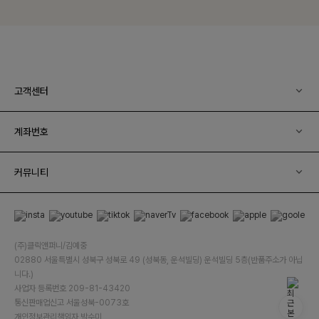
고객센터
계좌번호
커뮤니티
(주)클릭앤퍼니/김예중
02880 서울특별시 성북구 성북로 49 (성북동, 운석빌딩) 운석빌딩 5층(반품주소가 아닙
니다.)
사업자 등록번호 209-81-43420
통신판매업신고 서울성북-0073호
개인정보관리책임자 박수미