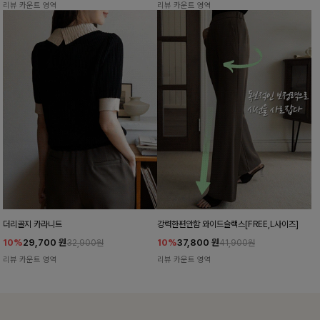
리뷰 카운트 영역
리뷰 카운트 영역
더리골지 카라니트
강력한편안함 와이드슬랙스[FREE,L사이즈]
10%
29,700
원
10%
37,800
원
32,900원
41,900원
리뷰 카운트 영역
리뷰 카운트 영역