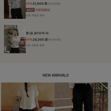
10%
31,900
원
35,400원
리뷰 카운트 영역
폴딘울 골지유넥니트
10%
24,300
원
26,900원
리뷰 카운트 영역
NEW ARRIVALS