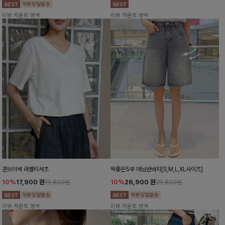
리뷰 카운트 영역
리뷰 카운트 영역
콘브이넥 라벨티셔츠
딱좋은5부 데님반바지[S,M,L,XL사이즈]
10%
17,900
원
10%
26,900
원
19,800원
29,800원
리뷰 카운트 영역
리뷰 카운트 영역