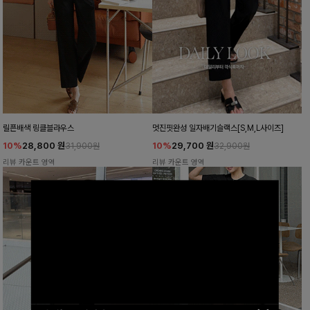
릴픈배색 링클블라우스
멋진핏완성 일자배기슬랙스[S,M,L사이즈]
10%
28,800
원
10%
29,700
원
31,900원
32,900원
리뷰 카운트 영역
리뷰 카운트 영역