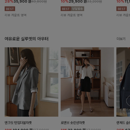
28%
35,900
원
10%
29,900
원
10%
11
49,800원
33,200원
리뷰 카운트 영역
리뷰 카운트 영역
리뷰 카운
여유로운 실루엣의 아우터
더보기
엔크릿 턴업더블자켓
로엔브 숏린넨자켓
렌체드 슬