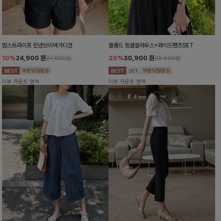
함스트라이프 린넨브이넥가디건
팔롬드 링클블라우스+와이드팬츠SET
10%
24,900
원
20%
30,900
원
27,600원
38,600원
리뷰 카운트 영역
리뷰 카운트 영역