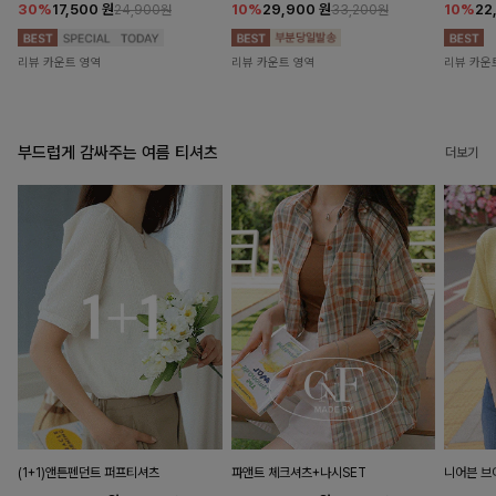
30%
17,500
원
10%
29,900
원
10%
22
24,900원
33,200원
리뷰 카운트 영역
리뷰 카운트 영역
리뷰 카운
부드럽게 감싸주는 여름 티셔츠
더보기
(1+1)앤튼펜던트 퍼프티셔츠
파앤트 체크셔츠+나시SET
니어븐 브