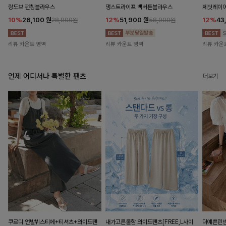
랑도브 펀칭블라우스
댕스트라이프 백버튼블라우스
제딧레이어
10%
26,100
원
12%
51,900
원
12%
43
28,900원
58,900원
리뷰 카운트 영역
리뷰 카운트 영역
리뷰 카운
언제 어디서나 특별한 팬츠
더보기
쿠르디 언발뷔스티에+티셔츠+와이드팬
내가고른쿨함 와이드팬츠[FREE,L사이
더예쁜린넨