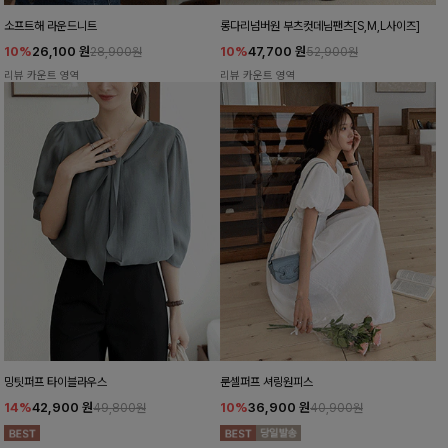
소프트해 라운드니트
롱다리넘버원 부츠컷데님팬츠[S,M,L사이즈]
10%
26,100
원
10%
47,700
원
28,900원
52,900원
리뷰 카운트 영역
리뷰 카운트 영역
밍팃퍼프 타이블라우스
룬셀퍼프 셔링원피스
14%
42,900
원
10%
36,900
원
49,800원
40,900원