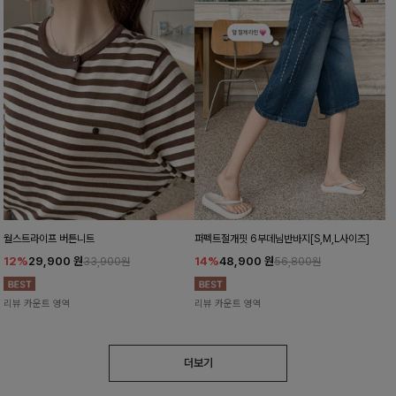
월스트라이프 버튼니트
퍼펙트절개핏 6부데님반바지[S,M,L사이즈]
12%
29,900
원
14%
48,900
원
33,900원
56,800원
리뷰 카운트 영역
리뷰 카운트 영역
더보기