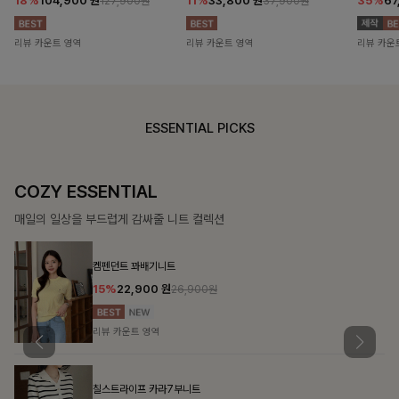
18%
104,900
원
11%
33,800
원
35%
67
127,900원
37,900원
리뷰 카운트 영역
리뷰 카운트 영역
리뷰 카운
ESSENTIAL PICKS
COZY ESSENTIAL
매일의 일상을 부드럽게 감싸줄 니트 컬렉션
켐펜던트 꽈배기니트
15%
22,900
원
26,900원
리뷰 카운트 영역
칠스트라이프 카라7부니트