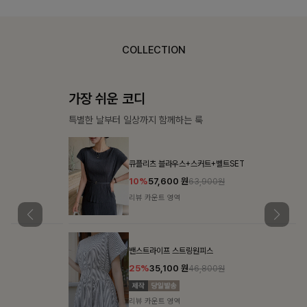
COLLECTION
가장 쉬운 코디
특별한 날부터 일상까지 함께하는 룩
큐플리츠 블라우스+스커트+벨트SET
10%
57,600
원
63,900원
리뷰 카운트 영역
밴스트라이프 스트링원피스
25%
35,100
원
46,800원
리뷰 카운트 영역