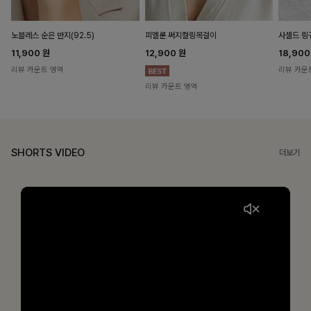
노블레스 순은 반지(92.5)
피엘룬 써지컬링목걸이
사셀드 링
11,900
원
12,900
원
18,90
리뷰 카운트 영역
리뷰 카운
리뷰 카운트 영역
SHORTS VIDEO
더보기