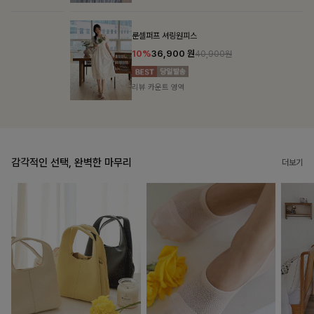
룬셀퍼프 셔링원피스
10%
36,900
원
40,900원
리뷰 카운트 영역
감각적인 선택, 완벽한 마무리
더보기