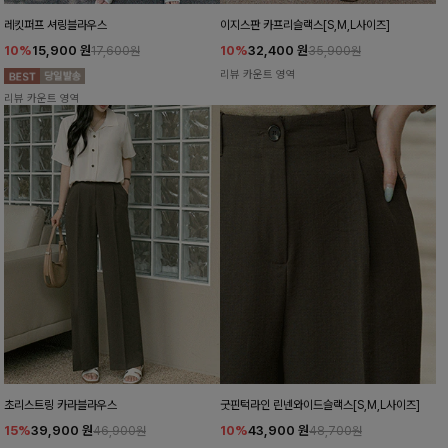
레킷퍼프 셔링블라우스
이지스판 카프리슬랙스[S,M,L사이즈]
10%
15,900
원
10%
32,400
원
17,600원
35,900원
리뷰 카운트 영역
리뷰 카운트 영역
초리스트링 카라블라우스
굿핀턱라인 린넨와이드슬랙스[S,M,L사이즈]
15%
39,900
원
10%
43,900
원
46,900원
48,700원