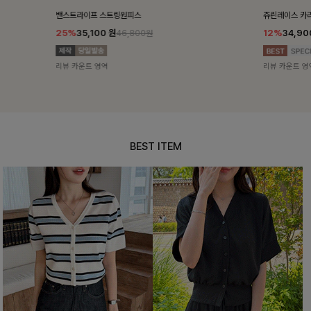
밴스트라이프 스트링원피스
쥬린레이스 카
25%
35,100
원
12%
34,90
46,800원
리뷰 카운트 영역
리뷰 카운트 영
BEST ITEM