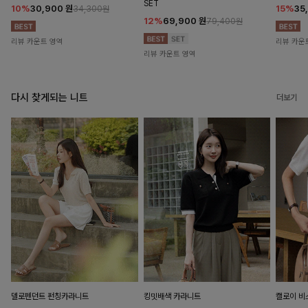
SET
10%
30,900
원
15%
35
34,300원
12%
69,900
원
79,400원
리뷰 카운트 영역
리뷰 카운
리뷰 카운트 영역
다시 찾게되는 니트
더보기
델로펜던트 펀칭카라니트
킹밋배색 카라니트
캘로이 비