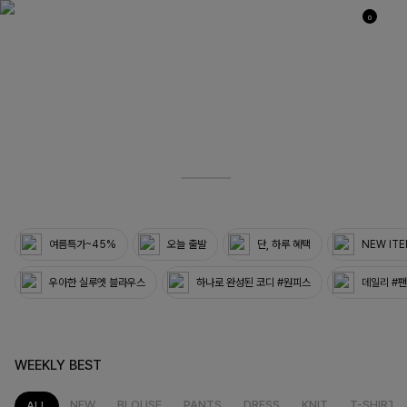
0
03
33
여름특가~45%
오늘 출발
단, 하루 혜택
NEW IT
우아한 실루엣 블라우스
하나로 완성된 코디 #원피스
데일리 #
WEEKLY BEST
NEW
BLOUSE
PANTS
DRESS
KNIT
T-SHIRT
ALL