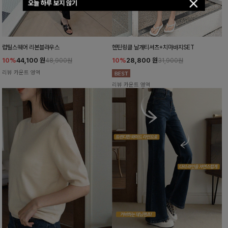
오늘 하루 보지 않기
럽틸스퀘어 리본블라우스
헨틴링클 날개티셔츠+치마바지SET
10%
44,100
원
10%
28,800
원
48,900원
31,900원
리뷰 카운트 영역
리뷰 카운트 영역