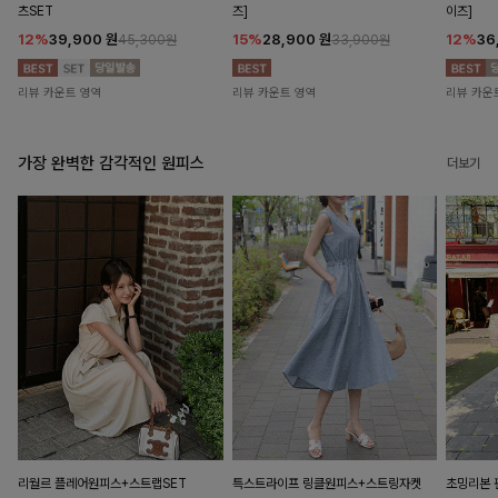
츠SET
즈]
이즈]
12%
39,900
원
15%
28,900
원
12%
36
45,300원
33,900원
리뷰 카운트 영역
리뷰 카운트 영역
리뷰 카운
가장 완벽한 감각적인 원피스
더보기
리월르 플레어원피스+스트랩SET
특스트라이프 링클원피스+스트링자켓
초밍리본 