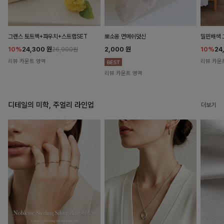
뽀소옹 면메쉬덧신
그렌스 토트백+파우치+스트랩SET
밀핀배색 
2,000
원
10%
24,300
원
10%
24
26,900원
리뷰 카운트 영역
리뷰 카운
리뷰 카운트 영역
디테일의 미학, 주얼리 라인업
더보기