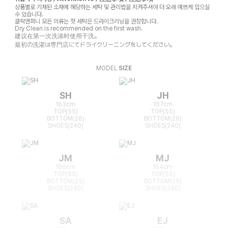
상품별로 기재된 소재에 해당하는 세탁 및 관리법을 지켜주셔야 더 오래 예쁘게 입으실
수 있습니다.
클릭앤퍼니 모든 의류는 첫 세탁은 드라이크리닝을 권장합니다.
Dry Clean is recommended on the first wash.
建议在第一次洗涤时使用干洗。
最初の洗濯は専門店にてドライクリーニングをしてください。
MODEL
SIZE
SH
JH
163cm
167cm
TOP(55)
TOP(55)
BOTTOM(26)
BOTTOM(26)
SHOES(240)
SHOES(240)
JM
MJ
166cm
164cm
TOP(55)
TOP(55)
BOTTOM(25)
BOTTOM(26)
SHOES(240)
SHOES(240)
SA
EJ