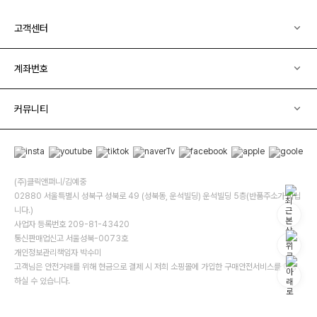
고객센터
계좌번호
커뮤니티
(주)클릭앤퍼니/김예중
02880 서울특별시 성북구 성북로 49 (성북동, 운석빌딩) 운석빌딩 5층(반품주소가 아닙
니다.)
사업자 등록번호 209-81-43420
통신판매업신고 서울성북-0073호
개인정보관리책임자 박수미
고객님은 안전거래를 위해 현금으로 결제 시 저희 소핑몰에 가입한 구매안전서비스를 이용
하실 수 있습니다.