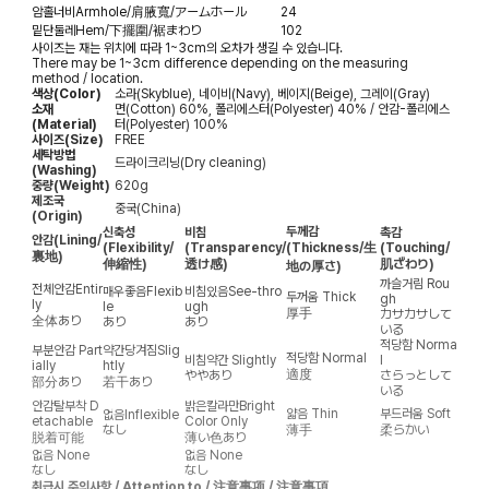
암홀너비
Armhole/肩腋寬/アームホール
24
밑단둘레
Hem/下擺圍/裾まわり
102
사이즈는 재는 위치에 따라 1~3cm의 오차가 생길 수 있습니다.
There may be 1~3cm difference depending on the measuring
method / location.
색상(Color)
소라(Skyblue), 네이비(Navy), 베이지(Beige), 그레이(Gray)
소재
면(Cotton) 60%, 폴리에스터(Polyester) 40% / 안감-폴리에스
(Material)
터(Polyester) 100%
사이즈(Size)
FREE
세탁방법
드라이크리닝(Dry cleaning)
(Washing)
중량(Weight)
620g
제조국
중국(China)
(Origin)
두께감
신축성
비침
촉감
안감
(Lining/
(Flexibility/
(Transparency/
(Thickness/生
(Touching/
裏地)
伸縮性)
透け感)
肌ざわり)
地の厚さ)
까슬거림
Rou
전체안감
Entir
매우좋음
Flexib
비침있음
See-thro
두꺼움
Thick
gh
ly
le
ugh
厚手
カサカサして
全体あり
あり
あり
いる
적당함
Norma
부분안감
Part
약간당겨짐
Slig
적당함
Normal
비침약간
Slightly
l
ially
htly
適度
ややあり
さらっとして
部分あり
若干あり
いる
안감탈부착
D
밝은칼라만
Bright
얇음
Thin
부드러움
Soft
없음
Inflexible
etachable
Color Only
なし
薄手
柔らかい
脱着可能
薄い色あり
없음
None
없음
None
なし
なし
취급시 주의사항 / Attention to / 注意事项 / 注意事項