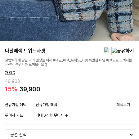
나틸배색 트위드자켓
로맨틱하게 담길 나의 일상을 위해 #데님_배색_트위드_자켓 특별한 데님 배색으로 느껴지는
세련된 분위기를 느껴보세요 :)
개 리뷰
46,900
15%
39,900
신규가입 혜택
신규가입 혜택
혜택보기
무이자 카드
최대 6개월 무이자