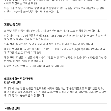
시에도 도선료는 고객님 부담)
모든 배송 과정은 CCTV로 촬영 후 출고 진행되고 있어 상품을 고의적으로 훼손하시는 경우
확인이 가능하며 교환/반품 처리 절대 불가합니다.
교환/반품 신청
교환/반품은 상품수령일부터 7일 이내 고객센터 또는 게시판으로 신청해주셔야 합니다.
회수 접수 방법 : CJ대한통운택배(1588-1255)ARS 연결 후 1번 ▷ 1번 ▷ 받으신 운송장 번
호 등록 ▷ 착불로 선택 ▷ 회수접수 완료
회수 접수 후 대한통운 담당 기사가 주말 제외 1-2일 이내에 회수지로 방문합니다.
배송비 입금계좌 : 국민은행 512637-01-001048 / 예금주 : (주)클릭앤퍼니 (입금자명 옆
에 휴대폰 뒷번호 4자리 기재 요청)
대량 구매 후 반품 시 반품 수거 비용이 1만원 이상 추가 부과될 수 있습니다. (30만원 이상 주
문건/상품 개수 70% 이상 반품 시)
상습적인 대량 반품 시 구매에 제한이 있을 수 있습니다.
해외에서 확인된 불량제품
반품/교환 안내
국내에서 배송 받은 상품을 개인적으로 해외에 전달하신 후 불량제품으로 확인되었을 경우,
해당 제품이 클릭앤퍼니로 도착된 후에 교환/반품 처리가 가능하며, 클릭앤퍼니에서는 국내택
배비에 한해서 운송비를 부담 합니다
교환운임 안내