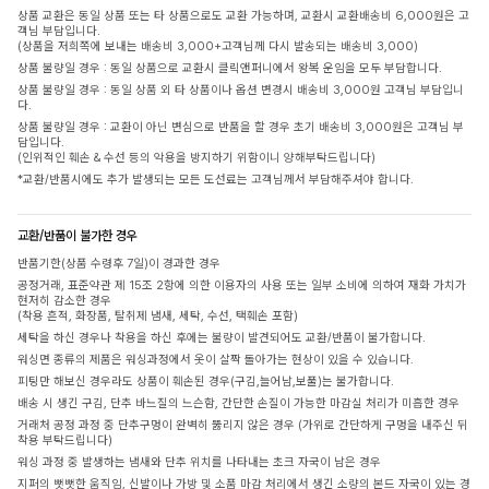
상품 교환은 동일 상품 또는 타 상품으로도 교환 가능하며, 교환시 교환배송비 6,000원은 고
객님 부담입니다.
(상품을 저희쪽에 보내는 배송비 3,000+고객님께 다시 발송되는 배송비 3,000)
상품 불량일 경우 : 동일 상품으로 교환시 클릭앤퍼니에서 왕복 운임을 모두 부담합니다.
상품 불량일 경우 : 동일 상품 외 타 상품이나 옵션 변경시 배송비 3,000원 고객님 부담입니
다.
상품 불량일 경우 : 교환이 아닌 변심으로 반품을 할 경우 초기 배송비 3,000원은 고객님 부
담입니다.
(인위적인 훼손 & 수선 등의 악용을 방지하기 위함이니 양해부탁드립니다)
*교환/반품시에도 추가 발생되는 모든 도선료는 고객님께서 부담해주셔야 합니다.
교환/반품이 불가한 경우
반품기한(상품 수령후 7일)이 경과한 경우
공정거래, 표준약관 제 15조 2항에 의한 이용자의 사용 또는 일부 소비에 의하여 재화 가치가
현저히 감소한 경우
(착용 흔적, 화장품, 탈취제 냄새, 세탁, 수선, 택훼손 포함)
세탁을 하신 경우나 착용을 하신 후에는 불량이 발견되어도 교환/반품이 불가합니다.
워싱면 종류의 제품은 워싱과정에서 옷이 살짝 돌아가는 현상이 있을 수 있습니다.
피팅만 해보신 경우라도 상품이 훼손된 경우(구김,늘어남,보풀)는 불가합니다.
배송 시 생긴 구김, 단추 바느질의 느슨함, 간단한 손질이 가능한 마감실 처리가 미흡한 경우
거래처 공정 과정 중 단추구멍이 완벽히 뚫리지 않은 경우 (가위로 간단하게 구멍을 내주신 뒤
착용 부탁드립니다)
워싱 과정 중 발생하는 냄새와 단추 위치를 나타내는 초크 자국이 남은 경우
지퍼의 뻣뻣한 움직임, 신발이나 가방 및 소품 마감 처리에서 생긴 소량의 본드 자국이 있는 경