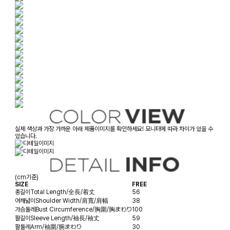
실제 색상과 가장 가까운 아래 제품이미지를 확인하세요! 모니터에 따라 차이가 있을 수
있습니다.
(cm기준)
SIZE
FREE
총길이
Total Length/全長/着丈
56
어깨넓이
Shoulder Width/肩寬/肩幅
38
가슴둘레
Bust Circumference/胸圍/胸まわり
100
팔길이
Sleeve Length/袖長/袖丈
59
팔둘레
Arm/袖圍/腕まわり
30