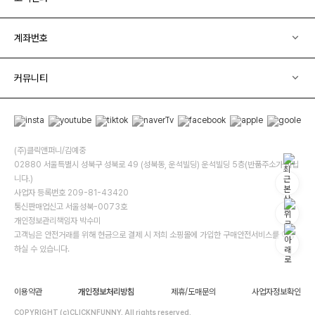
계좌번호
커뮤니티
(주)클릭앤퍼니/김예중
02880 서울특별시 성북구 성북로 49 (성북동, 운석빌딩) 운석빌딩 5층(반품주소가 아닙
니다.)
사업자 등록번호 209-81-43420
통신판매업신고 서울성북-0073호
개인정보관리책임자 박수미
고객님은 안전거래를 위해 현금으로 결제 시 저희 소핑몰에 가입한 구매안전서비스를 이용
하실 수 있습니다.
이용약관
개인정보처리방침
제휴/도매문의
사업자정보확인
COPYRIGHT (c)CLICKNFUNNY. All rights reserved.