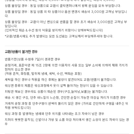
상품 불량일 경우 : 동일 상품으로 교환시 클릭앤퍼니에서 왕복 운임을 모두 부담합니다.
상품 불량일 경우 : 동일 상품 외 타 상품이나 옵션 변경시 배송비 3,000원 고객님 부담입니
다.
상품 불량일 경우 : 교환이 아닌 변심으로 반품을 할 경우 초기 배송비 3,000원은 고객님 부
담입니다.
(인위적인 훼손 & 수선 등의 악용을 방지하기 위함이니 양해부탁드립니다)
*교환/반품시에도 추가 발생되는 모든 도선료는 고객님께서 부담해주셔야 합니다.
교환/반품이 불가한 경우
반품기한(상품 수령후 7일)이 경과한 경우
공정거래, 표준약관 제 15조 2항에 의한 이용자의 사용 또는 일부 소비에 의하여 재화 가치가
현저히 감소한 경우
(착용 흔적, 화장품, 탈취제 냄새, 세탁, 수선, 택훼손 포함)
세탁을 하신 경우나 착용을 하신 후에는 불량이 발견되어도 교환/반품이 불가합니다.
워싱면 종류의 제품은 워싱과정에서 옷이 살짝 돌아가는 현상이 있을 수 있습니다.
피팅만 해보신 경우라도 상품이 훼손된 경우(구김,늘어남,보풀)는 불가합니다.
배송 시 생긴 구김, 단추 바느질의 느슨함, 간단한 손질이 가능한 마감실 처리가 미흡한 경우
거래처 공정 과정 중 단추구멍이 완벽히 뚫리지 않은 경우 (가위로 간단하게 구멍을 내주신 뒤
착용 부탁드립니다)
워싱 과정 중 발생하는 냄새와 단추 위치를 나타내는 초크 자국이 남은 경우
지퍼의 뻣뻣한 움직임, 신발이나 가방 및 소품 마감 처리에서 생긴 소량의 본드 자국이 있는 경
우