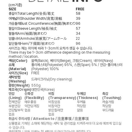
(cm기준)
SIZE
FREE
총길이
Total Length/全長/着丈
58
어깨넓이
Shoulder Width/肩寬/肩幅
39
가슴둘레
Bust Circumference/胸圍/胸まわり
96
팔길이
Sleeve Length/袖長/袖丈
57
팔둘레
Arm/袖圍/腕まわり
34
암홀너비
Armhole/肩腋寬/アームホール
22
밑단둘레
Hem/下擺圍/裾まわり
96
사이즈는 재는 위치에 따라 1~3cm의 오차가 생길 수 있습니다.
There may be 1~3cm difference depending on the measuring
method / location.
색상(Color)
블랙(Balck), 베이지(Beige), 크림(Cream), 네이비(Navy)
소재
폴리에스터(Polyester) 95%, 스판(Span) 5% / 안감-폴리에스터
(Material)
(Polyester) 100%
사이즈(Size)
FREE
세탁방법
드라이크리닝(Dry cleaning)
(Washing)
중량(Weight)
550g
제조국(Origin)
대한민국(Korea)
안감
신축성
비침
두께감
촉감
(Lining)
(Flexibility)
(Transparency)
(Thickness)
(Touching)
전체안감
매우좋음
비침있음
두꺼움
까슬거림
부분안감
약간당겨짐
비침약간
적당함
적당함
안감탈부착
없음
밝은칼라만
얇음
부드러움
없음
없음
취급시 주의사항 / Attention to / 注意事项 / 注意事項
상품별로 기재된 소재에 해당하는 세탁 및 관리법을 지켜주셔야 더 오래 예쁘게 입으실
수 있습니다.
클릭앤퍼니 모든 의류는 첫 세탁은 드라이크리닝을 권장합니다.