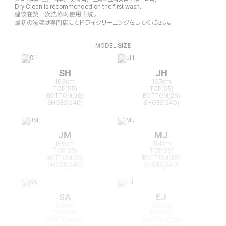
Dry Clean is recommended on the first wash.
建议在第一次洗涤时使用干洗。
最初の洗濯は専門店にてドライクリーニングをしてください。
MODEL
SIZE
SH
JH
163cm
167cm
TOP(55)
TOP(55)
BOTTOM(26)
BOTTOM(26)
SHOES(240)
SHOES(240)
JM
MJ
166cm
164cm
TOP(55)
TOP(55)
BOTTOM(25)
BOTTOM(26)
SHOES(240)
SHOES(240)
SA
EJ
168cm
165cm
TOP(55)
TOP(55)
BOTTOM(26)
BOTTOM(26)