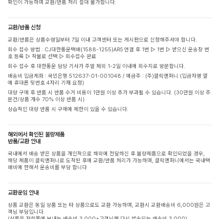
확인이 가능하며 교환/반품 처리 절대 불가합니다.
교환/반품 신청
교환/반품은 상품수령일부터 7일 이내 고객센터 또는 게시판으로 신청해주셔야 합니다.
회수 접수 방법 : CJ대한통운택배(1588-1255)ARS 연결 후 1번 ▷ 1번 ▷ 받으신 운송장 번
호 등록 ▷ 착불로 선택 ▷ 회수접수 완료
회수 접수 후 대한통운 담당 기사가 주말 제외 1-2일 이내에 회수지로 방문합니다.
배송비 입금계좌 : 국민은행 512637-01-001048 / 예금주 : (주)클릭앤퍼니 (입금자명 옆
에 휴대폰 뒷번호 4자리 기재 요청)
대량 구매 후 반품 시 반품 수거 비용이 1만원 이상 추가 부과될 수 있습니다. (30만원 이상 주
문건/상품 개수 70% 이상 반품 시)
상습적인 대량 반품 시 구매에 제한이 있을 수 있습니다.
해외에서 확인된 불량제품
반품/교환 안내
국내에서 배송 받은 상품을 개인적으로 해외에 전달하신 후 불량제품으로 확인되었을 경우,
해당 제품이 클릭앤퍼니로 도착된 후에 교환/반품 처리가 가능하며, 클릭앤퍼니에서는 국내택
배비에 한해서 운송비를 부담 합니다
교환운임 안내
상품 교환은 동일 상품 또는 타 상품으로도 교환 가능하며, 교환시 교환배송비 6,000원은 고
객님 부담입니다.
(상품을 저희쪽에 보내는 배송비 3,000+고객님께 다시 발송되는 배송비 3,000)