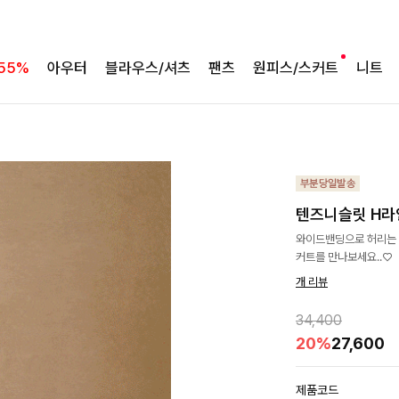
55%
아우터
블라우스/셔츠
팬츠
원피스/스커트
니트
텐즈니슬릿 H라인
와이드밴딩으로 허리는 
커트를 만나보세요..♡
개 리뷰
34,400
20%
27,600
제품코드