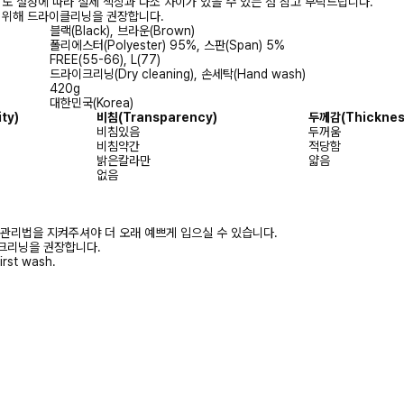
상도 설정에 따라 실제 색상과 다소 차이가 있을 수 있는 점 참고 부탁드립니다.
를 위해 드라이클리닝을 권장합니다.
블랙(Black), 브라운(Brown)
폴리에스터(Polyester) 95%, 스판(Span) 5%
FREE(55-66), L(77)
드라이크리닝(Dry cleaning), 손세탁(Hand wash)
420g
대한민국(Korea)
ty)
비침(Transparency)
두께감(Thicknes
비침있음
두꺼움
비침약간
적당함
밝은칼라만
얇음
없음
 관리법을 지켜주셔야 더 오래 예쁘게 입으실 수 있습니다.
크리닝을 권장합니다.
irst wash.