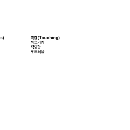
s)
촉감(Touching)
까슬거림
적당함
부드러움