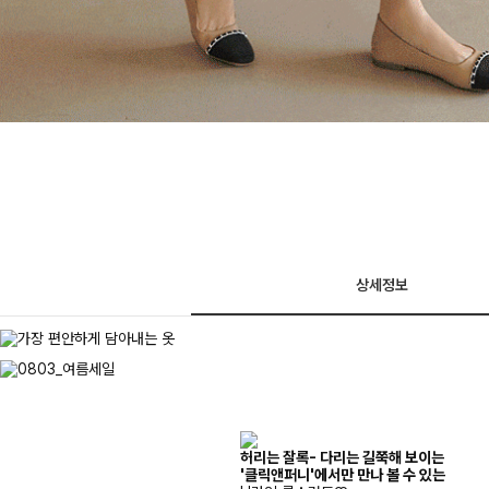
상세정보
허리는 잘록- 다리는 길쭉해 보이는
'클릭앤퍼니'에서만 만나 볼 수 있는