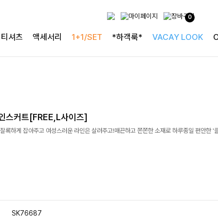
0
티셔츠
액세서리
1+1/SET
*하객룩*
VACAY LOOK
스커트[FREE,L사이즈]
잘록하게 잡아주고 여성스러운 라인은 살려주고!매끈하고 쫀쫀한 소재로 하루종일 편안한 '클
SK76687