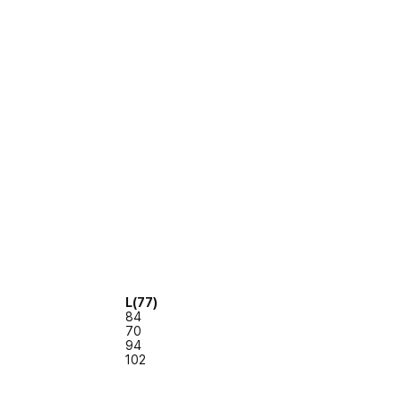
L(77)
84
70
94
102