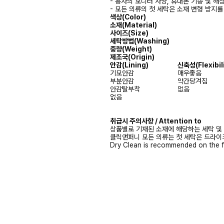
- 용자의 모니터 사양, 휴대폰 기종 및 해
- 모든 의류의 첫 세탁은 소재 변형 방지
색상(Color)
소재(Material)
사이즈(Size)
세탁방법(Washing)
중량(Weight)
제조국(Origin)
안감(Lining)
신축성(Flexibili
기모안감
매우좋음
부분안감
약간당겨짐
안감탈부착
없음
없음
취급시 주의사항 / Attention to
상품별로 기재된 소재에 해당하는 세탁 및
클릭앤퍼니 모든 의류는 첫 세탁은 드라이
Dry Clean is recommended on the f