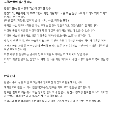
교환/반품이 불가한 경우
반품기한(상품 수령후 7일)이 경과한 경우
공정거래, 표준약관 제 15조 2항에 의한 이용자의 사용 또는 일부 소비에 의하여 재화 가치가
현저히 감소한 경우
(착용 흔적, 화장품, 탈취제 냄새, 세탁, 수선, 택훼손 포함)
세탁을 하신 경우나 착용을 하신 후에는 불량이 발견되어도 교환/반품이 불가합니다.
워싱면 종류의 제품은 워싱과정에서 옷이 살짝 돌아가는 현상이 있을 수 있습니다.
피팅만 해보신 경우라도 상품이 훼손된 경우(구김,늘어남,보풀)는 불가합니다.
배송 시 생긴 구김, 단추 바느질의 느슨함, 간단한 손질이 가능한 마감실 처리가 미흡한 경우
거래처 공정 과정 중 단추구멍이 완벽히 뚫리지 않은 경우 (가위로 간단하게 구멍을 내주신 뒤
착용 부탁드립니다)
워싱 과정 중 발생하는 냄새와 단추 위치를 나타내는 초크 자국이 남은 경우
지퍼의 뻣뻣한 움직임, 신발이나 가방 및 소품 마감 처리에서 생긴 소량의 본드 자국이 있는 경
우
환불 안내
환불시 수거 상품 확인 후 3일이내 결제하신 방법으로 환불해드립니다
예치금으로 환불 시 다시 원결제(무통장,핸드폰,카드)로의 환불은 불가합니다.
핸드폰 결제후 부분 취소 또는 결제한 달이 지나 환불시, 통신사 정책상 핸드폰 취소가 되지않
아 반품시 결제금액의 3.75%가 차감 후 환불됩니다.
적립금과 복합 결제하여 주문하였을 경우 환불 요청시 적립금이 우선적으로 환원됩니다.