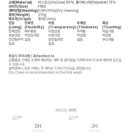
소재(Material)
비스코스(Viscose) 85%, 폴리에스터(Polyester) 15%
사이즈(Size)
FREE
세탁방법(Washing)
드라이크리닝(Dry cleaning)
중량(Weight)
210g
제조국(Origin)
중국(China)
안감
신축성
비침
두께감
촉감
(Lining)
(Flexibility)
(Transparency)
(Thickness)
(Touching)
전체안감
매우좋음
비침있음
두꺼움
까슬거림
부분안감
약간당겨짐
비침약간
적당함
적당함
안감탈부착
없음
밝은칼라만
얇음
부드러움
없음
없음
취급시 주의사항 / Attention to
상품별로 기재된 소재에 해당하는 세탁 및 관리법을 지켜주셔야 더 오래 예쁘게 입으실
수 있습니다.
클릭앤퍼니 모든 의류는 첫 세탁은 드라이크리닝을 권장합니다.
Dry Clean is recommended on the first wash.
MODEL
SIZE
SH
JH
163cm
167cm