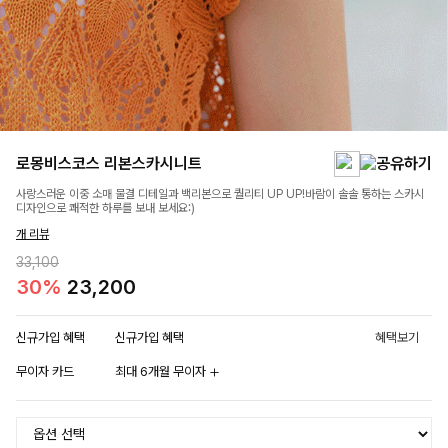
로몽비스코스 리본스카시니트
사랑스러운 이중 소매 물결 디테일과 백리본으로 퀄리티 UP UP!바람이 솔솔 통하는 스카시
디자인으로 쾌적한 하루를 보내 보세요:)
개 리뷰
33,100
30%
23,200
신규가입 혜택
신규가입 혜택
혜택보기
무이자 카드
최대 6개월 무이자