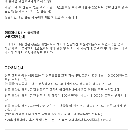
에 휴대폰 뒷번호 4자리 기재 요청)
대량 구매 후 반품 시 반품 수거 비용이 1만원 이상 추가 부과될 수 있습니다. (30만원 이상 주
문건/상품 개수 70% 이상 반품 시)
상습적인 대량 반품 시 구매에 제한이 있을 수 있습니다.
해외에서 확인된 불량제품
반품/교환 안내
국내에서 배송 받은 상품을 개인적으로 해외에 전달하신 후 불량제품으로 확인되었을 경우,
해당 제품이 클릭앤퍼니로 도착된 후에 교환/반품 처리가 가능하며, 클릭앤퍼니에서는 국내택
배비에 한해서 운송비를 부담 합니다
교환운임 안내
상품 교환은 동일 상품 또는 타 상품으로도 교환 가능하며, 교환시 교환배송비 6,000원은 고
객님 부담입니다.
(상품을 저희쪽에 보내는 배송비 3,000+고객님께 다시 발송되는 배송비 3,000)
상품 불량일 경우 : 동일 상품으로 교환시 클릭앤퍼니에서 왕복 운임을 모두 부담합니다.
상품 불량일 경우 : 동일 상품 외 타 상품이나 옵션 변경시 배송비 3,000원 고객님 부담입니
다.
상품 불량일 경우 : 교환이 아닌 변심으로 반품을 할 경우 초기 배송비 3,000원은 고객님 부
담입니다.
(인위적인 훼손 & 수선 등의 악용을 방지하기 위함이니 양해부탁드립니다)
*교환/반품시에도 추가 발생되는 모든 도선료는 고객님께서 부담해주셔야 합니다.