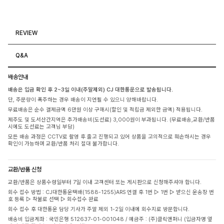
REVIEW
Q&A
배송안내
배송은 입금 확인 후 2~3일 이내(주말제외) CJ 대한통운으로 발송됩니다.
단, 주문량이 폭주하는 경우 배송이 지연될 수 있으니 양해바랍니다.
무료배송은 순수 결제금액 6만원 이상 구매시(할인 및 적립금 제외한 금액) 적용됩니다.
제주도 및 도서산간지역은 추가배송비(도선료) 3,000원이 부과됩니다. (무료배송,교환/반품
시에도 도선료는 고객님 부담)
모든 배송 과정은 CCTV로 촬영 후 출고 진행되고 있어 상품을 고의적으로 훼손하시는 경우
확인이 가능하며 교환/반품 처리 절대 불가합니다.
교환/반품 신청
교환/반품은 상품수령일부터 7일 이내 고객센터 또는 게시판으로 신청해주셔야 합니다.
회수 접수 방법 : CJ대한통운택배(1588-1255)ARS 연결 후 1번 ▷ 1번 ▷ 받으신 운송장 번
호 등록 ▷ 착불로 선택 ▷ 회수접수 완료
회수 접수 후 대한통운 담당 기사가 주말 제외 1-2일 이내에 회수지로 방문합니다.
배송비 입금계좌 : 국민은행 512637-01-001048 / 예금주 : (주)클릭앤퍼니 (입금자명 옆