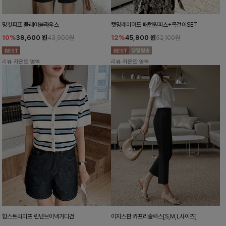
밍킷퍼프 플레어블라우스
캣밍레이어드 패턴원피스+목걸이SET
10%
39,600
원
12%
45,900
원
43,900원
52,100원
리뷰 카운트 영역
리뷰 카운트 영역
함스트라이프 린넨브이넥가디건
이지스판 카프리슬랙스[S,M,L사이즈]