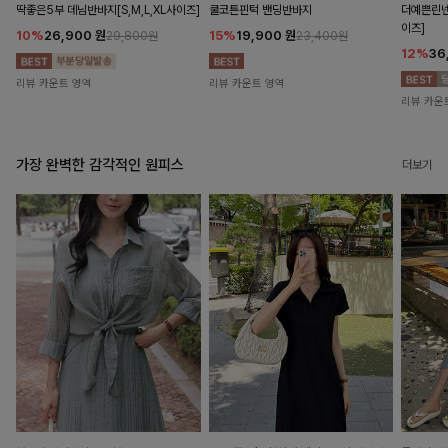
딱좋은5부 데님반바지[S,M,L,XL사이즈]
쿨코튼핀턱 밴딩반바지
더예쁜린넨
이즈]
10%
26,900
원
15%
19,900
원
29,800원
23,400원
12%
36
리뷰 카운트 영역
리뷰 카운트 영역
리뷰 카운
가장 완벽한 감각적인 원피스
더보기