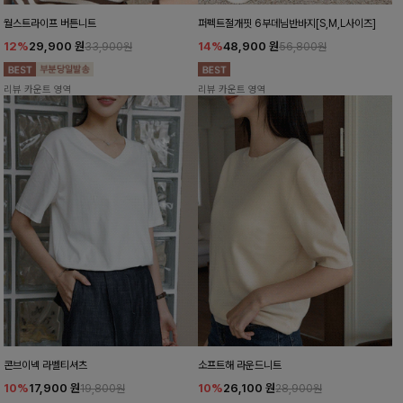
월스트라이프 버튼니트
퍼펙트절개핏 6부데님반바지[S,M,L사이즈]
12%
29,900
원
14%
48,900
원
33,900원
56,800원
리뷰 카운트 영역
리뷰 카운트 영역
콘브이넥 라벨티셔츠
소프트해 라운드니트
10%
17,900
원
10%
26,100
원
19,800원
28,900원