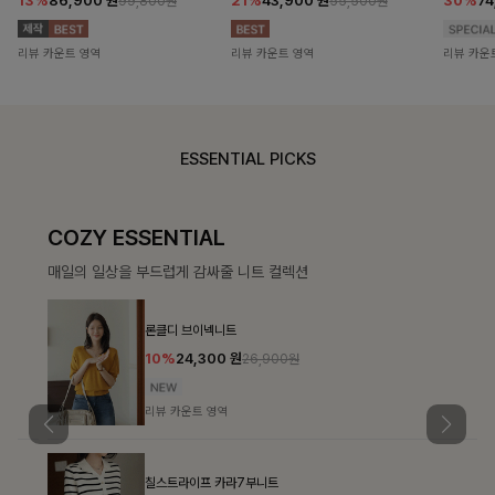
13%
86,900
원
21%
43,900
원
30%
7
99,800원
55,500원
리뷰 카운트 영역
리뷰 카운트 영역
리뷰 카운
ESSENTIAL PICKS
COZY ESSENTIAL
매일의 일상을 부드럽게 감싸줄 니트 컬렉션
론클디 브이넥니트
10%
24,300
원
26,900원
리뷰 카운트 영역
칠스트라이프 카라7부니트