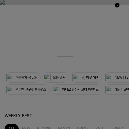
0
03
33
여름특가~45%
오늘 출발
단, 하루 혜택
NEW IT
우아한 실루엣 블라우스
하나로 완성된 코디 #원피스
데일리 #
WEEKLY BEST
NEW
BLOUSE
PANTS
DRESS
KNIT
T-SHIRT
ALL