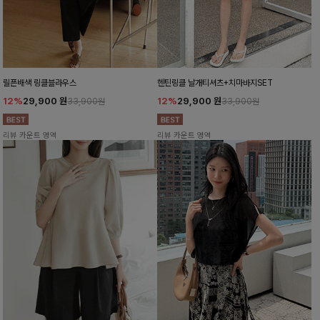
릴픈배색 링클블라우스
헨틴링클 날개티셔츠+치마바지SET
12%
29,900
원
12%
29,900
원
33,900원
33,900원
리뷰 카운트 영역
리뷰 카운트 영역