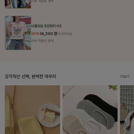
리뷰 카운트 영역
캣시어서커 버튼카라원피스+벨트SET
16%
79,900
원
95,100원
리뷰 카운트 영역
감각적인 선택, 완벽한 마무리
더보기