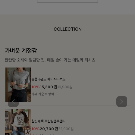
COLLECTION
가장 쉬운 코디
특별한 날부터 일상까지 함께하는 룩
쥬빌스트링 포켓원피스
17%
48,900
원
58,900원
리뷰 카운트 영역
블룬티 나시원피스+셔츠SET
15%
31,900
원
37,500원