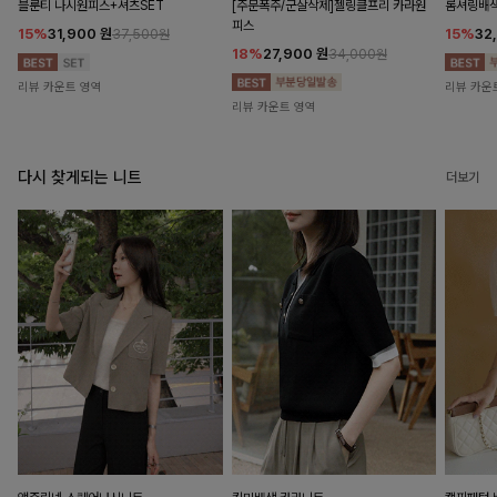
블룬티 나시원피스+셔츠SET
[주문폭주/군살삭제]젤링클프리 카라원
롬셔링배
피스
15%
31,900
원
15%
32
37,500원
18%
27,900
원
34,000원
리뷰 카운트 영역
리뷰 카운
리뷰 카운트 영역
다시 찾게되는 니트
더보기