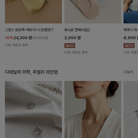
뽀소옹 면메쉬덧신
그렌스 토트백+파우치+스트랩SET
케루디 자
2,000
원
10%
24,300
원
8,900
26,900원
리뷰 카운트 영역
리뷰 카운트 영역
리뷰 카운
디테일의 미학, 주얼리 라인업
더보기