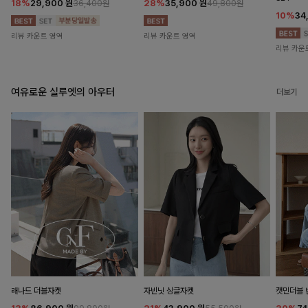
18%
29,900
원
28%
35,900
원
36,400원
49,800원
10%
34
리뷰 카운트 영역
리뷰 카운트 영역
리뷰 카운
여유로운 실루엣의 아우터
더보기
래나드 더블자켓
자빈닛 싱글자켓
캣민더블 