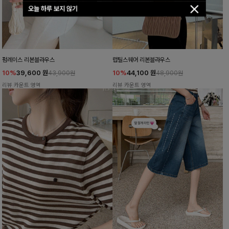
오늘 하루 보지 않기
펌레이스 리본블라우스
럽틸스퀘어 리본블라우스
10%
39,600
원
10%
44,100
원
43,900원
48,900원
리뷰 카운트 영역
리뷰 카운트 영역