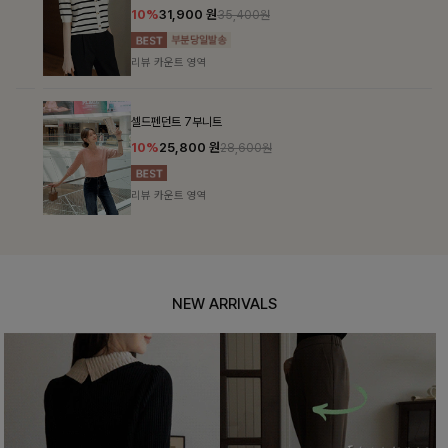
10%
31,900
원
35,400원
리뷰 카운트 영역
셀드펜던트 7부니트
10%
25,800
원
28,600원
리뷰 카운트 영역
NEW ARRIVALS