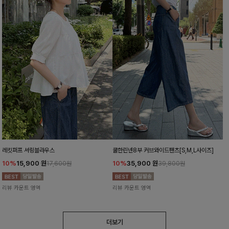
레킷퍼프 셔링블라우스
쿨한린넨8부 커브와이드팬츠[S,M,L사이즈]
10%
15,900
원
10%
35,900
원
17,600원
39,800원
리뷰 카운트 영역
리뷰 카운트 영역
더보기