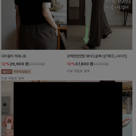
더리골지 카라니트
강력한편안함 와이드슬랙스[FREE,L사이즈]
12%
29,900
원
10%
37,800
원
33,900원
41,900원
리뷰 카운트 영역
리뷰 카운트 영역