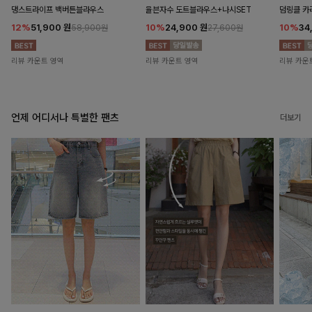
댕스트라이프 백버튼블라우스
율븐자수 도트블라우스+나시SET
덤링클 카
12%
51,900
원
10%
24,900
원
10%
34
58,900원
27,600원
리뷰 카운트 영역
리뷰 카운트 영역
리뷰 카운
언제 어디서나 특별한 팬츠
더보기