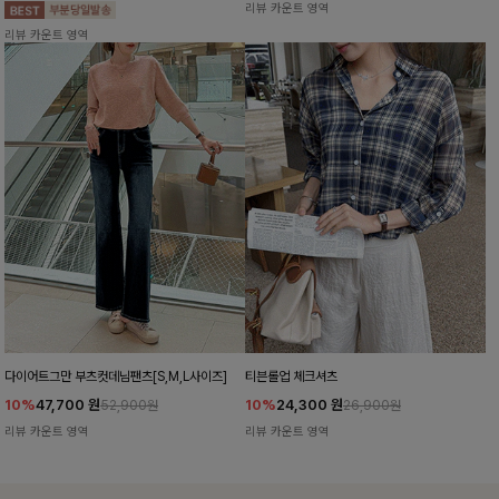
리뷰 카운트 영역
리뷰 카운트 영역
다이어트그만 부츠컷데님팬츠[S,M,L사이즈]
티븐롤업 체크셔츠
10%
47,700
원
10%
24,300
원
52,900원
26,900원
리뷰 카운트 영역
리뷰 카운트 영역