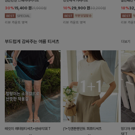
앤즌린넨 스퀘어나시니트
킹밋배색 카라니트
캘핀패턴 
30%
15,400
원
10%
29,900
원
18%
32
21,900원
33,200원
리뷰 카운트 영역
리뷰 카운트 영역
리뷰 카운
부드럽게 감싸주는 여름 티셔츠
더보기
테킷미 레터링티셔츠+반바지SET
(1+1)앤튼펜던트 퍼프티셔츠
밍디아 
SET