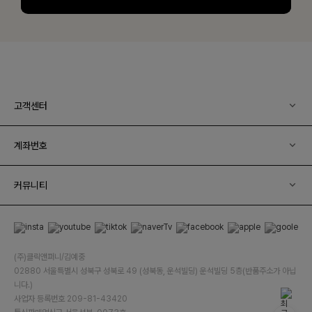
고객센터
계좌번호
커뮤니티
(주)클릭앤퍼니/김예중
02880 서울특별시 성북구 성북로 49 (성북동, 운석빌딩) 운석빌딩 5층(반품주소가 아닙
니다.)
사업자 등록번호 209-81-43420