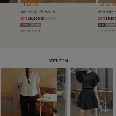
25%
10%
밴스트라이프 스트링원피스
[5천장돌파/C
25%
35,100
원
10%
34,90
46,800원
리뷰 카운트 영역
리뷰 카운트 영
BEST ITEM