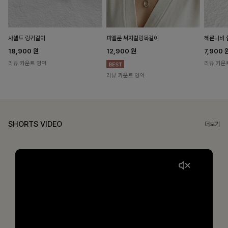
헤룬나비 
사셀드 링귀걸이
피엘룬 써지컬링목걸이
7,900
18,900
원
12,900
원
리뷰 카운
리뷰 카운트 영역
리뷰 카운트 영역
SHORTS VIDEO
더보기