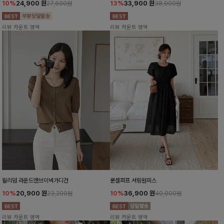
10%
24,900
원
13%
33,900
원
27,600원
38,900원
리뷰 카운트 영역
리뷰 카운트 영역
윌리덤 라운드앤브이넥가디건
룬셀퍼프 셔링원피스
10%
20,900
원
10%
36,900
원
23,200원
40,900원
리뷰 카운트 영역
리뷰 카운트 영역