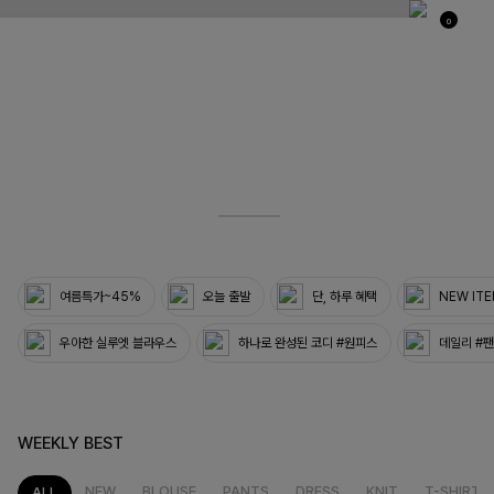
0
03
33
여름특가~45%
오늘 출발
단, 하루 혜택
NEW IT
우아한 실루엣 블라우스
하나로 완성된 코디 #원피스
데일리 #
WEEKLY BEST
NEW
BLOUSE
PANTS
DRESS
KNIT
T-SHIRT
ALL