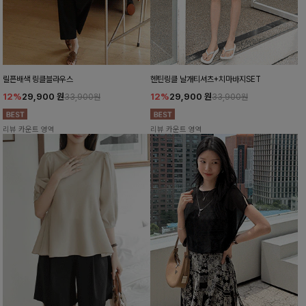
릴픈배색 링클블라우스
헨틴링클 날개티셔츠+치마바지SET
12%
29,900
원
12%
29,900
원
33,900원
33,900원
리뷰 카운트 영역
리뷰 카운트 영역