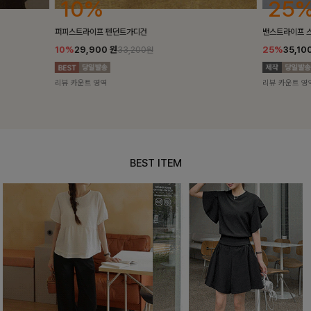
25%
10%
밴스트라이프 스트링원피스
[5천장돌파/C
25%
35,100
원
10%
34,90
46,800원
리뷰 카운트 영역
리뷰 카운트 영
BEST ITEM