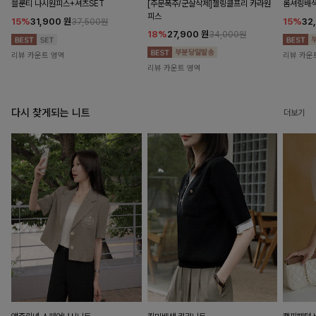
블룬티 나시원피스+셔츠SET
[주문폭주/군살삭제]젤링클프리 카라원
롬셔링배
피스
15%
31,900
원
15%
32
37,500원
18%
27,900
원
34,000원
리뷰 카운트 영역
리뷰 카운
리뷰 카운트 영역
다시 찾게되는 니트
더보기