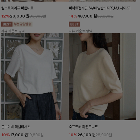
월스트라이프 버튼니트
퍼펙트절개핏 6부데님반바지[S,M,L사이즈]
12%
29,900
원
14%
48,900
원
33,900원
56,800원
리뷰 카운트 영역
리뷰 카운트 영역
콘브이넥 라벨티셔츠
소프트해 라운드니트
10%
17,900
원
10%
26,100
원
19,800원
28,900원