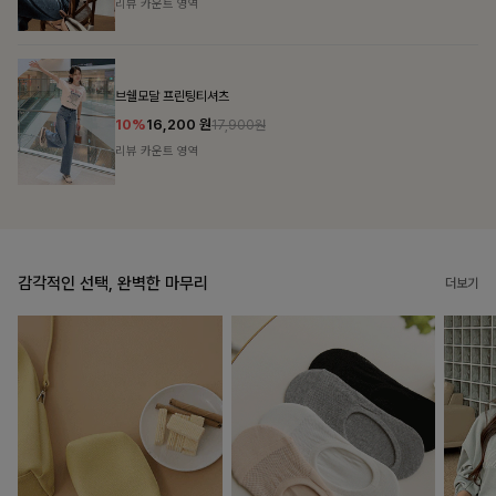
리뷰 카운트 영역
캣시어서커 버튼카라원피스+벨트SET
16%
79,900
원
95,100원
리뷰 카운트 영역
감각적인 선택, 완벽한 마무리
더보기