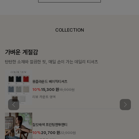
COLLECTION
가장 쉬운 코디
특별한 날부터 일상까지 함께하는 룩
쥬빌스트링 포켓원피스
17%
48,900
원
58,900원
리뷰 카운트 영역
블룬티 나시원피스+셔츠SET
15%
31,900
원
37,500원