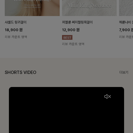
헤룬나비 
사셀드 링귀걸이
피엘룬 써지컬링목걸이
7,900
18,900
원
12,900
원
리뷰 카운
리뷰 카운트 영역
리뷰 카운트 영역
SHORTS VIDEO
더보기