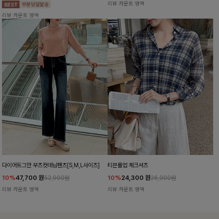
리뷰 카운트 영역
리뷰 카운트 영역
다이어트그만 부츠컷데님팬츠[S,M,L사이즈]
티븐롤업 체크셔츠
10%
47,700
원
10%
24,300
원
52,900원
26,900원
리뷰 카운트 영역
리뷰 카운트 영역