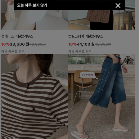
오늘 하루 보지 않기
펌레이스 리본블라우스
럽틸스퀘어 리본블라우스
10%
39,600
원
10%
44,100
원
43,900원
48,900원
리뷰 카운트 영역
리뷰 카운트 영역