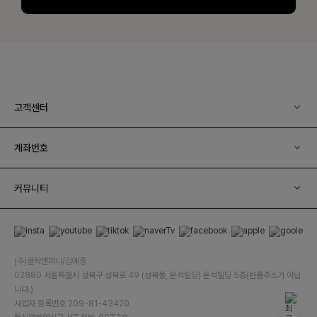
고객센터
계좌번호
커뮤니티
(주)클릭앤퍼니/김예중
02880 서울특별시 성북구 성북로 49 (성북동, 운석빌딩) 운석빌딩 5층(반품주소가 아닙
니다.)
사업자 등록번호 209-81-43420