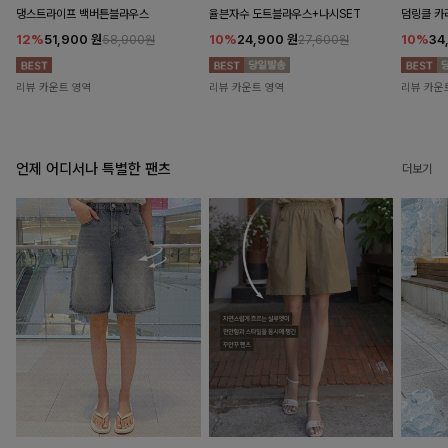
댕스트라이프 백버튼블라우스
율븐자수 도트블라우스+나시SET
덤링클 카
12%
51,900
원
10%
24,900
원
10%
34
58,900원
27,600원
리뷰 카운트 영역
리뷰 카운트 영역
리뷰 카운
언제 어디서나 특별한 팬츠
더보기