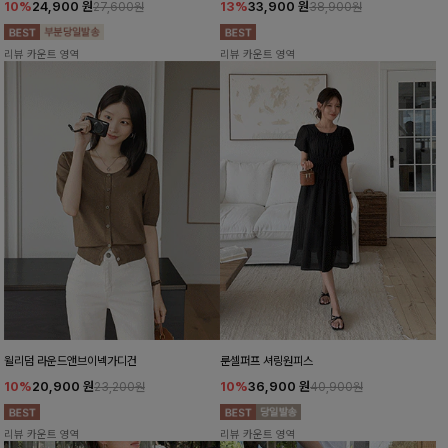
10%
24,900
원
13%
33,900
원
27,600원
38,900원
리뷰 카운트 영역
리뷰 카운트 영역
윌리덤 라운드앤브이넥가디건
룬셀퍼프 셔링원피스
10%
20,900
원
10%
36,900
원
23,200원
40,900원
리뷰 카운트 영역
리뷰 카운트 영역