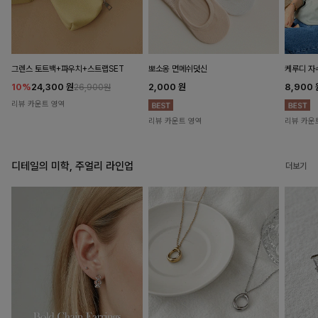
뽀소옹 면메쉬덧신
그렌스 토트백+파우치+스트랩SET
케루디 자
2,000
원
10%
24,300
원
8,900
26,900원
리뷰 카운트 영역
리뷰 카운트 영역
리뷰 카운
디테일의 미학, 주얼리 라인업
더보기