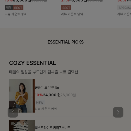
13%
86,900
원
21%
43,900
원
30%
7
99,800원
55,500원
리뷰 카운트 영역
리뷰 카운트 영역
리뷰 카운
ESSENTIAL PICKS
COZY ESSENTIAL
매일의 일상을 부드럽게 감싸줄 니트 컬렉션
론클디 브이넥니트
10%
24,300
원
26,900원
리뷰 카운트 영역
칠스트라이프 카라7부니트