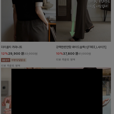
더리골지 카라니트
강력한편안함 와이드슬랙스[FREE,L사이즈]
12%
29,900
원
10%
37,800
원
33,900원
41,900원
리뷰 카운트 영역
리뷰 카운트 영역