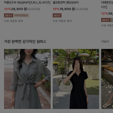
딱좋은5부 데님반바지[S,M,L,XL사이즈]
쿨코튼핀턱 밴딩반바지
더예쁜린넨
이즈]
10%
26,900
원
15%
19,900
원
29,800원
23,400원
12%
36
리뷰 카운트 영역
리뷰 카운트 영역
리뷰 카운
가장 완벽한 감각적인 원피스
더보기