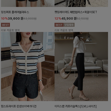
밍킷퍼프 플레어블라우스
캣밍레이어드 패턴원피스+목걸이SET
10%
39,600
원
12%
45,900
원
43,900원
52,100원
리뷰 카운트 영역
리뷰 카운트 영역
함스트라이프 린넨브이넥가디건
이지스판 카프리슬랙스[S,M,L사이즈]