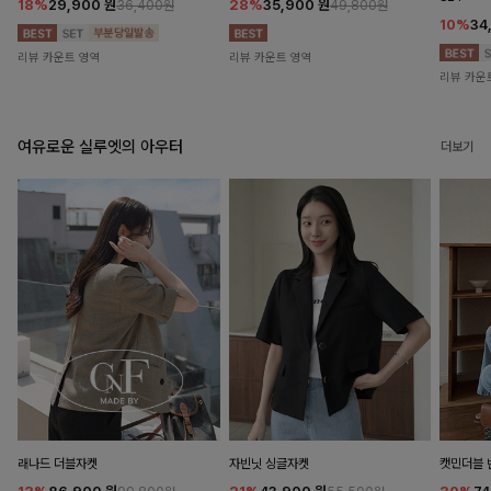
18%
29,900
원
28%
35,900
원
36,400원
49,800원
10%
34
리뷰 카운트 영역
리뷰 카운트 영역
리뷰 카운
여유로운 실루엣의 아우터
더보기
래나드 더블자켓
자빈닛 싱글자켓
캣민더블 