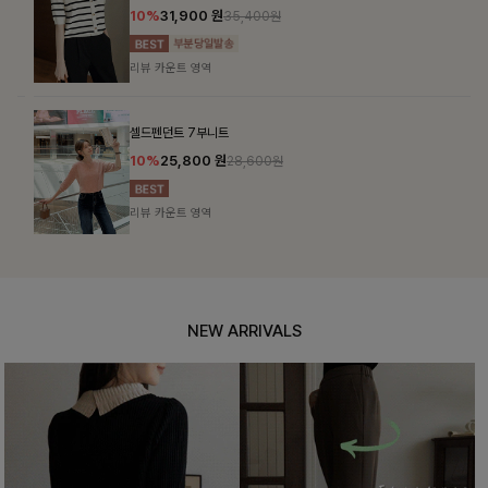
10%
31,900
원
35,400원
리뷰 카운트 영역
셀드펜던트 7부니트
10%
25,800
원
28,600원
리뷰 카운트 영역
NEW ARRIVALS