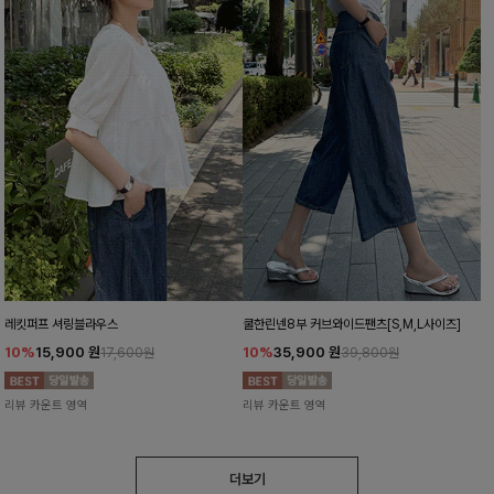
레킷퍼프 셔링블라우스
쿨한린넨8부 커브와이드팬츠[S,M,L사이즈]
10%
15,900
원
10%
35,900
원
17,600원
39,800원
리뷰 카운트 영역
리뷰 카운트 영역
더보기