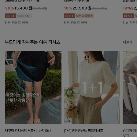
앤즌린넨 스퀘어나시니트
킹밋배색 카라니트
캘핀패턴 
30%
15,400
원
10%
29,900
원
18%
32
21,900원
33,200원
리뷰 카운트 영역
리뷰 카운트 영역
리뷰 카운
부드럽게 감싸주는 여름 티셔츠
더보기
테킷미 레터링티셔츠+반바지SET
(1+1)앤튼펜던트 퍼프티셔츠
밍디아 
SET