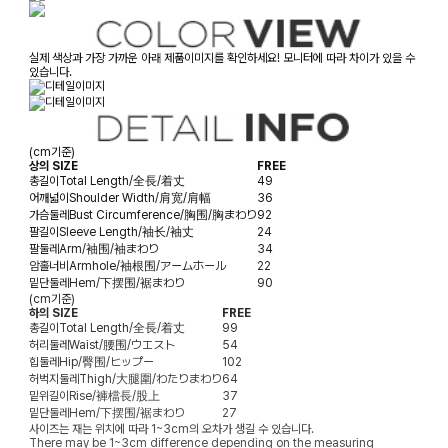
실제 색상과 가장 가까운 아래 제품이미지를 확인하세요! 모니터에 따라 차이가 있을 수
있습니다.
(cm기준)
상의 SIZE
FREE
총길이
Total Length/全長/着丈
49
어깨넓이
Shoulder Width/肩宽/肩幅
36
가슴둘레
Bust Circumference/胸围/胸まわり
92
팔길이
Sleeve Length/袖长/袖丈
24
팔둘레
Arm/袖围/袖まわり
34
암홀너비
Armhole/袖根围/アームホール
22
밑단둘레
Hem/下摆围/裾まわり
90
(cm기준)
하의 SIZE
FREE
총길이
Total Length/全長/着丈
99
허리둘레
Waist/腰围/ウエスト
54
힙둘레
Hip/臀围/ヒップー
102
허벅지둘레
Thigh/大腿圍/わたりまわり
64
밑위길이
Rise/褲檔長/股上
37
밑단둘레
Hem/下摆围/裾まわり
27
사이즈는 재는 위치에 따라 1~3cm의 오차가 생길 수 있습니다.
There may be 1~3cm difference depending on the measuring