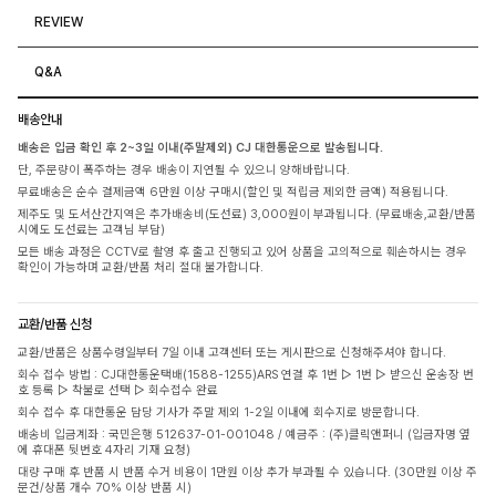
REVIEW
Q&A
배송안내
배송은 입금 확인 후 2~3일 이내(주말제외) CJ 대한통운으로 발송됩니다.
단, 주문량이 폭주하는 경우 배송이 지연될 수 있으니 양해바랍니다.
무료배송은 순수 결제금액 6만원 이상 구매시(할인 및 적립금 제외한 금액) 적용됩니다.
제주도 및 도서산간지역은 추가배송비(도선료) 3,000원이 부과됩니다. (무료배송,교환/반품
시에도 도선료는 고객님 부담)
모든 배송 과정은 CCTV로 촬영 후 출고 진행되고 있어 상품을 고의적으로 훼손하시는 경우
확인이 가능하며 교환/반품 처리 절대 불가합니다.
교환/반품 신청
교환/반품은 상품수령일부터 7일 이내 고객센터 또는 게시판으로 신청해주셔야 합니다.
회수 접수 방법 : CJ대한통운택배(1588-1255)ARS 연결 후 1번 ▷ 1번 ▷ 받으신 운송장 번
호 등록 ▷ 착불로 선택 ▷ 회수접수 완료
회수 접수 후 대한통운 담당 기사가 주말 제외 1-2일 이내에 회수지로 방문합니다.
배송비 입금계좌 : 국민은행 512637-01-001048 / 예금주 : (주)클릭앤퍼니 (입금자명 옆
에 휴대폰 뒷번호 4자리 기재 요청)
대량 구매 후 반품 시 반품 수거 비용이 1만원 이상 추가 부과될 수 있습니다. (30만원 이상 주
문건/상품 개수 70% 이상 반품 시)