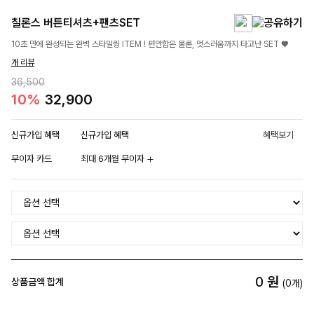
칠론스 버튼티셔츠+팬츠SET
10초 만에 완성되는 완벽 스타일링 ITEM ! 편안함은 물론, 멋스러움까지 타고난 SET ♥
개 리뷰
36,500
10%
32,900
신규가입 혜택
신규가입 혜택
혜택보기
무이자 카드
최대 6개월 무이자
0
원
상품금액 합계
(
0
개)