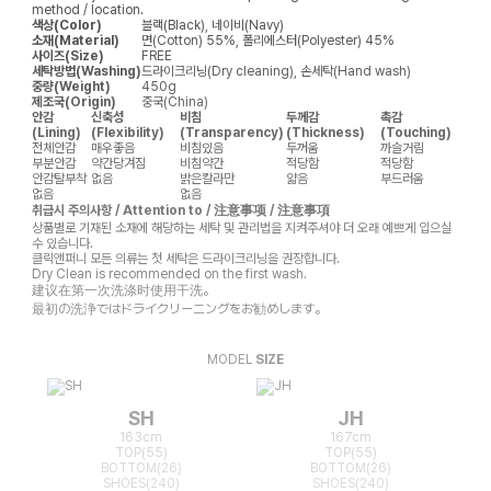
method / location.
색상(Color)
블랙(Black), 네이비(Navy)
소재(Material)
면(Cotton) 55%, 폴리에스터(Polyester) 45%
사이즈(Size)
FREE
세탁방법(Washing)
드라이크리닝(Dry cleaning), 손세탁(Hand wash)
중량(Weight)
450g
제조국(Origin)
중국(China)
안감
신축성
비침
두께감
촉감
(Lining)
(Flexibility)
(Transparency)
(Thickness)
(Touching)
전체안감
매우좋음
비침있음
두꺼움
까슬거림
부분안감
약간당겨짐
비침약간
적당함
적당함
안감탈부착
없음
밝은칼라만
얇음
부드러움
없음
없음
취급시 주의사항 / Attention to / 注意事项 / 注意事項
상품별로 기재된 소재에 해당하는 세탁 및 관리법을 지켜주셔야 더 오래 예쁘게 입으실
수 있습니다.
클릭앤퍼니 모든 의류는 첫 세탁은 드라이크리닝을 권장합니다.
Dry Clean is recommended on the first wash.
建议在第一次洗涤时使用干洗。
最初の洗浄ではドライクリーニングをお勧めします。
MODEL
SIZE
SH
JH
163cm
167cm
TOP(55)
TOP(55)
BOTTOM(26)
BOTTOM(26)
SHOES(240)
SHOES(240)