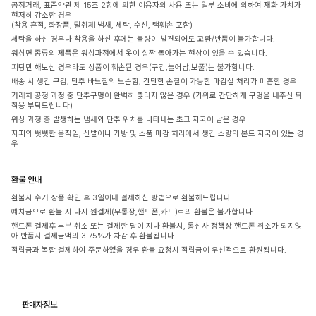
공정거래, 표준약관 제 15조 2항에 의한 이용자의 사용 또는 일부 소비에 의하여 재화 가치가
현저히 감소한 경우
(착용 흔적, 화장품, 탈취제 냄새, 세탁, 수선, 택훼손 포함)
세탁을 하신 경우나 착용을 하신 후에는 불량이 발견되어도 교환/반품이 불가합니다.
워싱면 종류의 제품은 워싱과정에서 옷이 살짝 돌아가는 현상이 있을 수 있습니다.
피팅만 해보신 경우라도 상품이 훼손된 경우(구김,늘어남,보풀)는 불가합니다.
배송 시 생긴 구김, 단추 바느질의 느슨함, 간단한 손질이 가능한 마감실 처리가 미흡한 경우
거래처 공정 과정 중 단추구멍이 완벽히 뚫리지 않은 경우 (가위로 간단하게 구멍을 내주신 뒤
착용 부탁드립니다)
워싱 과정 중 발생하는 냄새와 단추 위치를 나타내는 초크 자국이 남은 경우
지퍼의 뻣뻣한 움직임, 신발이나 가방 및 소품 마감 처리에서 생긴 소량의 본드 자국이 있는 경
우
환불 안내
환불시 수거 상품 확인 후 3일이내 결제하신 방법으로 환불해드립니다
예치금으로 환불 시 다시 원결제(무통장,핸드폰,카드)로의 환불은 불가합니다.
핸드폰 결제후 부분 취소 또는 결제한 달이 지나 환불시, 통신사 정책상 핸드폰 취소가 되지않
아 반품시 결제금액의 3.75%가 차감 후 환불됩니다.
적립금과 복합 결제하여 주문하였을 경우 환불 요청시 적립금이 우선적으로 환원됩니다.
판매자정보