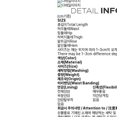
(cm기준)
SIZE
총길이
Total Length
허리둘레
Waist
힙둘레
Hip
허벅지둘레
Thigh
밑위길이
Rise
밑단둘레
Hem
사이즈는 재는 위치에 따라 1~3cm의 오차
There may be 1~3cm difference dep
색상(Color)
소재(Material)
사이즈(Size)
세탁방법(Washing)
중량(Weight)
제조국(Origin)
허리밴딩(Waist Banding)
안감
(Lining)
신축성
(Flexibil
전체안감
매우좋음
부분안감
약간당겨짐
안감탈부착
없음
없음
취급시 주의사항 / Attention to / 
상품별로 기재된 소재에 해당하는 세탁 및