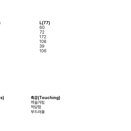
)
L(77)
60
72
172
108
39
106
s)
촉감
(Touching)
까슬거림
적당함
부드러움