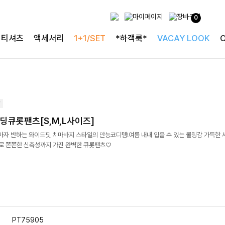
0
티셔츠
액세서리
1+1/SET
*하객룩*
VACAY LOOK
딩큐롯팬츠[S,M,L사이즈]
자마자 반하는 와이드핏 치마바지 스타일의 만능코디템!여름 내내 입을 수 있는 쿨링감 가득한 
 쫀쫀한 신축성까지 가진 완벽한 큐롯팬츠♡
PT75905