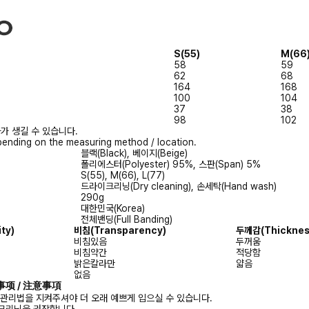
S(55)
M(66
58
59
62
68
164
168
100
104
37
38
98
102
가 생길 수 있습니다.
ending on the measuring method / location.
블랙(Black), 베이지(Beige)
폴리에스터(Polyester) 95%, 스판(Span) 5%
S(55), M(66), L(77)
드라이크리닝(Dry cleaning), 손세탁(Hand wash)
290g
대한민국(Korea)
전체밴딩(Full Banding)
ity)
비침
(Transparency)
두께감
(Thicknes
비침있음
두꺼움
비침약간
적당함
밝은칼라만
얇음
없음
注意事项 / 注意事項
 관리법을 지켜주셔야 더 오래 예쁘게 입으실 수 있습니다.