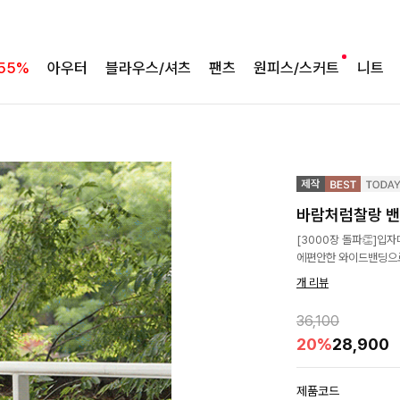
55%
아우터
블라우스/셔츠
팬츠
원피스/스커트
니트
바람처럼찰랑 밴
[3000장 돌파👏]입
에편안한 와이드밴딩으로
개 리뷰
36,100
20%
28,900
제품코드