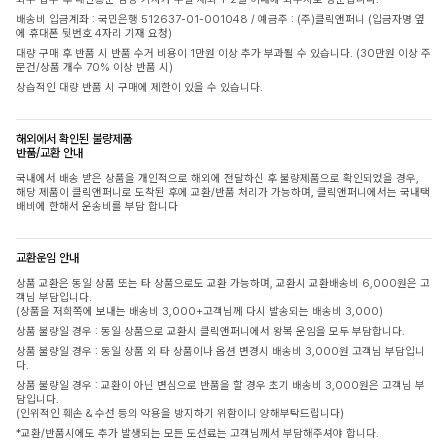
배송비 입금계좌 : 국민은행 512637-01-001048 / 예금주 : (주)클릭앤퍼니 (입금자명 옆
에 휴대폰 뒷번호 4자리 기재 요청)
대량 구매 후 반품 시 반품 수거 비용이 1만원 이상 추가 부과될 수 있습니다. (30만원 이상 주
문건/상품 개수 70% 이상 반품 시)
상습적인 대량 반품 시 구매에 제한이 있을 수 있습니다.
해외에서 확인된 불량제품
반품/교환 안내
국내에서 배송 받은 상품을 개인적으로 해외에 전달하신 후 불량제품으로 확인되었을 경우,
해당 제품이 클릭앤퍼니로 도착된 후에 교환/반품 처리가 가능하며, 클릭앤퍼니에서는 국내택
배비에 한해서 운송비를 부담 합니다
교환운임 안내
상품 교환은 동일 상품 또는 타 상품으로도 교환 가능하며, 교환시 교환배송비 6,000원은 고
객님 부담입니다.
(상품을 저희쪽에 보내는 배송비 3,000+고객님께 다시 발송되는 배송비 3,000)
상품 불량일 경우 : 동일 상품으로 교환시 클릭앤퍼니에서 왕복 운임을 모두 부담합니다.
상품 불량일 경우 : 동일 상품 외 타 상품이나 옵션 변경시 배송비 3,000원 고객님 부담입니
다.
상품 불량일 경우 : 교환이 아닌 변심으로 반품을 할 경우 초기 배송비 3,000원은 고객님 부
담입니다.
(인위적인 훼손 & 수선 등의 악용을 방지하기 위함이니 양해부탁드립니다)
*교환/반품시에도 추가 발생되는 모든 도선료는 고객님께서 부담해주셔야 합니다.