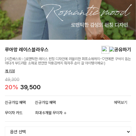
루아망 레이스블라우스
[시즌베스트✨]로맨틱한 레이스 펀칭 디자인에 러블리한 퍼프소매까지-♡안예쁜 구석이 없는
데다가 부드러운 소재로 편안한 착용감까지 줘자주 손이 갈 아이템이에요:)
개 리뷰
49,300
20%
39,500
신규가입 혜택
신규가입 혜택
혜택보기
무이자 카드
최대 6개월 무이자