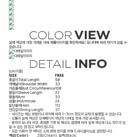
실제 색상과 가장 가까운 아래 제품이미지를 확인하세요! 모니터에 따라 차이가 있을 수
있습니다.
(cm기준)
SIZE
FREE
총길이
Total Length
58
어깨넓이
Shoulder Width
33
가슴둘레
Bust Circumference
108
팔길이
Sleeve Length
22
팔둘레
Arm
33
암홀너비
Armhole
24
밑단둘레
Hem
112
안감길이
lining Length
37
- 사이즈는 재는 방법이나 위치에 따라 1~3cm 정도의 오차가 발생할 수 있습니다.
- 상품의 실제 색상은 상세페이지 하단의 디테일 컷과 가장 유사합니다.
- 용자의 모니터 사양, 휴대폰 기종 및 해상도 설정에 따라 실제 색상과 다소 차이가 있
을 수 있는 점 참고 부탁드립니다.
- 모든 의류의 첫 세탁은 소재 변형 방지를 위해 드라이클리닝을 권장합니다.
색상(Color)
크림(Cream), 블랙(Black)