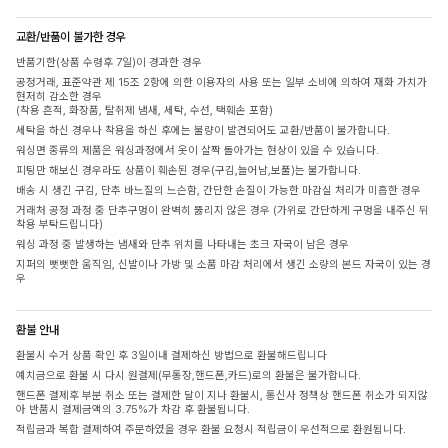
교환/반품이 불가한 경우
반품기한(상품 수령후 7일)이 경과한 경우
공정거래, 표준약관 제 15조 2항에 의한 이용자의 사용 또는 일부 소비에 의하여 재화 가치가
현저히 감소한 경우
(착용 흔적, 화장품, 탈취제 냄새, 세탁, 수선, 택훼손 포함)
세탁을 하신 경우나 착용을 하신 후에는 불량이 발견되어도 교환/반품이 불가합니다.
워싱면 종류의 제품은 워싱과정에서 옷이 살짝 돌아가는 현상이 있을 수 있습니다.
피팅만 해보신 경우라도 상품이 훼손된 경우(구김,늘어남,보풀)는 불가합니다.
배송 시 생긴 구김, 단추 바느질의 느슨함, 간단한 손질이 가능한 마감실 처리가 미흡한 경우
거래처 공정 과정 중 단추구멍이 완벽히 뚫리지 않은 경우 (가위로 간단하게 구멍을 내주신 뒤
착용 부탁드립니다)
워싱 과정 중 발생하는 냄새와 단추 위치를 나타내는 초크 자국이 남은 경우
지퍼의 뻣뻣한 움직임, 신발이나 가방 및 소품 마감 처리에서 생긴 소량의 본드 자국이 있는 경
우
환불 안내
환불시 수거 상품 확인 후 3일이내 결제하신 방법으로 환불해드립니다
예치금으로 환불 시 다시 원결제(무통장,핸드폰,카드)로의 환불은 불가합니다.
핸드폰 결제후 부분 취소 또는 결제한 달이 지나 환불시, 통신사 정책상 핸드폰 취소가 되지않
아 반품시 결제금액의 3.75%가 차감 후 환불됩니다.
적립금과 복합 결제하여 주문하였을 경우 환불 요청시 적립금이 우선적으로 환원됩니다.