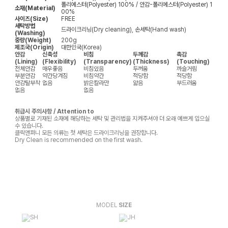
폴리에스터(Polyester) 100% / 안감-폴리에스터(Polyester) 1
소재(Material)
00%
사이즈(Size)
FREE
세탁방법
드라이크리닝(Dry cleaning), 손세탁(Hand wash)
(Washing)
중량(Weight)
200g
제조국(Origin)
대한민국(Korea)
안감
신축성
비침
두께감
촉감
(Lining)
(Flexibility)
(Transparency)
(Thickness)
(Touching)
전체안감
매우좋음
비침있음
두꺼움
까슬거림
부분안감
약간당겨짐
비침약간
적당함
적당함
안감탈부착
없음
밝은칼라만
얇음
부드러움
없음
없음
취급시 주의사항 / Attention to
상품별로 기재된 소재에 해당하는 세탁 및 관리법을 지켜주셔야 더 오래 예쁘게 입으실
수 있습니다.
클릭앤퍼니 모든 의류는 첫 세탁은 드라이크리닝을 권장합니다.
Dry Clean is recommended on the first wash.
MODEL
SIZE