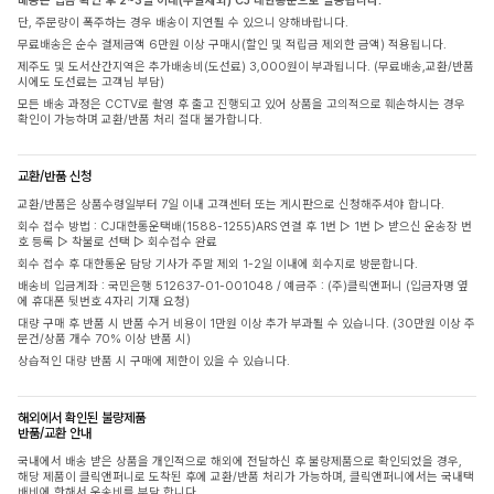
배송은 입금 확인 후 2~3일 이내(주말제외) CJ 대한통운으로 발송됩니다.
단, 주문량이 폭주하는 경우 배송이 지연될 수 있으니 양해바랍니다.
무료배송은 순수 결제금액 6만원 이상 구매시(할인 및 적립금 제외한 금액) 적용됩니다.
제주도 및 도서산간지역은 추가배송비(도선료) 3,000원이 부과됩니다. (무료배송,교환/반품
시에도 도선료는 고객님 부담)
모든 배송 과정은 CCTV로 촬영 후 출고 진행되고 있어 상품을 고의적으로 훼손하시는 경우
확인이 가능하며 교환/반품 처리 절대 불가합니다.
교환/반품 신청
교환/반품은 상품수령일부터 7일 이내 고객센터 또는 게시판으로 신청해주셔야 합니다.
회수 접수 방법 : CJ대한통운택배(1588-1255)ARS 연결 후 1번 ▷ 1번 ▷ 받으신 운송장 번
호 등록 ▷ 착불로 선택 ▷ 회수접수 완료
회수 접수 후 대한통운 담당 기사가 주말 제외 1-2일 이내에 회수지로 방문합니다.
배송비 입금계좌 : 국민은행 512637-01-001048 / 예금주 : (주)클릭앤퍼니 (입금자명 옆
에 휴대폰 뒷번호 4자리 기재 요청)
대량 구매 후 반품 시 반품 수거 비용이 1만원 이상 추가 부과될 수 있습니다. (30만원 이상 주
문건/상품 개수 70% 이상 반품 시)
상습적인 대량 반품 시 구매에 제한이 있을 수 있습니다.
해외에서 확인된 불량제품
반품/교환 안내
국내에서 배송 받은 상품을 개인적으로 해외에 전달하신 후 불량제품으로 확인되었을 경우,
해당 제품이 클릭앤퍼니로 도착된 후에 교환/반품 처리가 가능하며, 클릭앤퍼니에서는 국내택
배비에 한해서 운송비를 부담 합니다