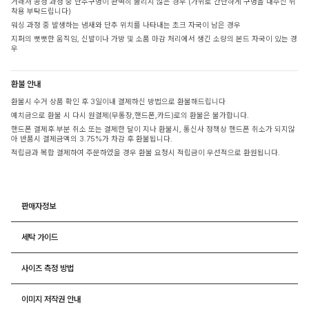
거래처 공정 과정 중 단추구멍이 완벽히 뚫리지 않은 경우 (가위로 간단하게 구멍을 내주신 뒤
착용 부탁드립니다)
워싱 과정 중 발생하는 냄새와 단추 위치를 나타내는 초크 자국이 남은 경우
지퍼의 뻣뻣한 움직임, 신발이나 가방 및 소품 마감 처리에서 생긴 소량의 본드 자국이 있는 경
우
환불 안내
환불시 수거 상품 확인 후 3일이내 결제하신 방법으로 환불해드립니다
예치금으로 환불 시 다시 원결제(무통장,핸드폰,카드)로의 환불은 불가합니다.
핸드폰 결제후 부분 취소 또는 결제한 달이 지나 환불시, 통신사 정책상 핸드폰 취소가 되지않
아 반품시 결제금액의 3.75%가 차감 후 환불됩니다.
적립금과 복합 결제하여 주문하였을 경우 환불 요청시 적립금이 우선적으로 환원됩니다.
판매자정보
세탁 가이드
사이즈 측정 방법
이미지 저작권 안내