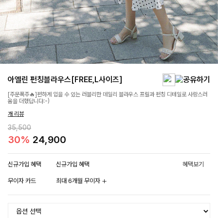
아엘린 펀칭블라우스[FREE,L사이즈]
[주문폭주🔥]편하게 입을 수 있는 러블리한 데일리 블라우스 프릴과 펀칭 디테일로 사랑스러
움을 더했답니다:-)
개 리뷰
35,500
30%
24,900
신규가입 혜택
신규가입 혜택
혜택보기
무이자 카드
최대 6개월 무이자