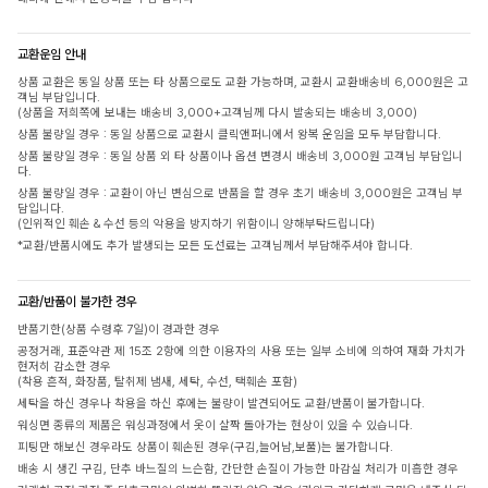
교환운임 안내
상품 교환은 동일 상품 또는 타 상품으로도 교환 가능하며, 교환시 교환배송비 6,000원은 고
객님 부담입니다.
(상품을 저희쪽에 보내는 배송비 3,000+고객님께 다시 발송되는 배송비 3,000)
상품 불량일 경우 : 동일 상품으로 교환시 클릭앤퍼니에서 왕복 운임을 모두 부담합니다.
상품 불량일 경우 : 동일 상품 외 타 상품이나 옵션 변경시 배송비 3,000원 고객님 부담입니
다.
상품 불량일 경우 : 교환이 아닌 변심으로 반품을 할 경우 초기 배송비 3,000원은 고객님 부
담입니다.
(인위적인 훼손 & 수선 등의 악용을 방지하기 위함이니 양해부탁드립니다)
*교환/반품시에도 추가 발생되는 모든 도선료는 고객님께서 부담해주셔야 합니다.
교환/반품이 불가한 경우
반품기한(상품 수령후 7일)이 경과한 경우
공정거래, 표준약관 제 15조 2항에 의한 이용자의 사용 또는 일부 소비에 의하여 재화 가치가
현저히 감소한 경우
(착용 흔적, 화장품, 탈취제 냄새, 세탁, 수선, 택훼손 포함)
세탁을 하신 경우나 착용을 하신 후에는 불량이 발견되어도 교환/반품이 불가합니다.
워싱면 종류의 제품은 워싱과정에서 옷이 살짝 돌아가는 현상이 있을 수 있습니다.
피팅만 해보신 경우라도 상품이 훼손된 경우(구김,늘어남,보풀)는 불가합니다.
배송 시 생긴 구김, 단추 바느질의 느슨함, 간단한 손질이 가능한 마감실 처리가 미흡한 경우