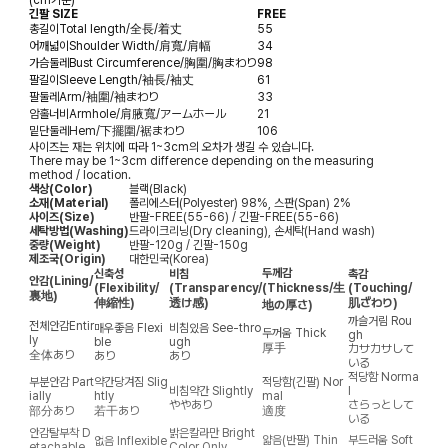
긴팔 SIZE
FREE
총길이
Total length/全長/着丈
55
어깨넓이
Shoulder Width/肩寬/肩幅
34
가슴둘레
Bust Circumference/胸圍/胸まわり
98
팔길이
Sleeve Length/袖長/袖丈
61
팔둘레
Arm/袖圍/袖まわり
33
암홀너비
Armhole/肩腋寬/アームホール
21
밑단둘레
Hem/下擺圍/裾まわり
106
사이즈는 재는 위치에 따라 1~3cm의 오차가 생길 수 있습니다.
There may be 1~3cm difference depending on the measuring
method / location.
색상(Color)
블랙(Black)
소재(Material)
폴리에스터(Polyester) 98%, 스판(Span) 2%
사이즈(Size)
반팔-FREE(55-66) / 긴팔-FREE(55-66)
세탁방법(Washing)
드라이크리닝(Dry cleaning), 손세탁(Hand wash)
중량(Weight)
반팔-120g / 긴팔-150g
제조국(Origin)
대한민국(Korea)
두께감
신축성
비침
촉감
안감
(Lining/
(Flexibility/
(Transparency/
(Thickness/生
(Touching/
裏地)
伸縮性)
透け感)
肌ざわり)
地の厚さ)
까슬거림
Rou
전체안감
Entir
매우좋음
Flexi
비침있음
See-thro
두꺼움
Thick
gh
ly
ble
ugh
厚手
カサカサして
全体あり
あり
あり
いる
적당함
Norma
부분안감
Part
약간당겨짐
Slig
적당함(긴팔)
Nor
비침약간
Slightly
l
ially
htly
mal
ややあり
さらっとして
部分あり
若干あり
適度
いる
안감탈부착
D
밝은칼라만
Bright
얇음(반팔)
Thin
부드러움
Soft
없음
Inflexible
etachable
Color Only