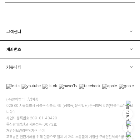
고객센터
계좌번호
커뮤니티
(주)클릭앤퍼니/김예중
02880 서울특별시 성북구 성북로 49 (성북동, 운석빌딩) 운석빌딩 5층(반품주소가 아닙
니다.)
사업자 등록번호 209-81-43420
통신판매업신고 서울성북-0073호
개인정보관리책임자 박수미
고객님은 안전거래를 위해 현금으로 결제 시 저희 소핑몰에 가입한 구매안전서비스를 이용