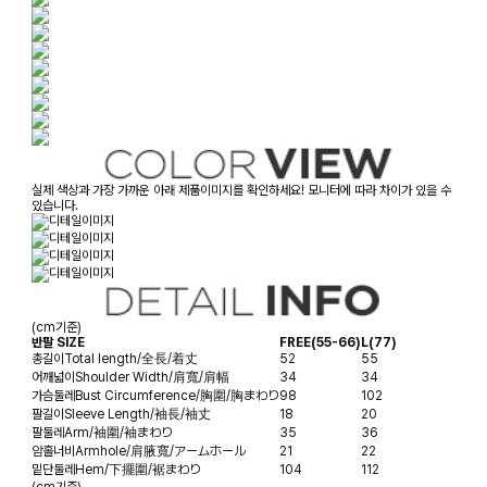
실제 색상과 가장 가까운 아래 제품이미지를 확인하세요! 모니터에 따라 차이가 있을 수
있습니다.
(cm기준)
반팔 SIZE
FREE(55-66)
L(77)
총길이
Total length/全長/着丈
52
55
어깨넓이
Shoulder Width/肩寬/肩幅
34
34
가슴둘레
Bust Circumference/胸圍/胸まわり
98
102
팔길이
Sleeve Length/袖長/袖丈
18
20
팔둘레
Arm/袖圍/袖まわり
35
36
암홀너비
Armhole/肩腋寬/アームホール
21
22
밑단둘레
Hem/下擺圍/裾まわり
104
112
(cm기준)