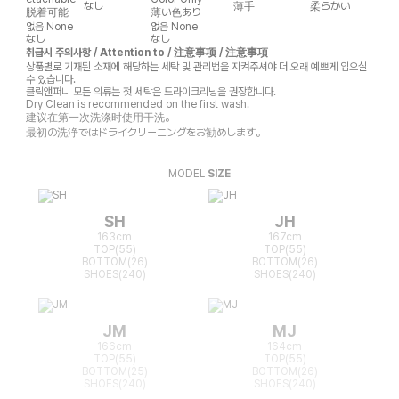
なし
薄手
柔らかい
脱着可能
薄い色あり
없음
None
없음
None
なし
なし
취급시 주의사항 / Attention to / 注意事项 / 注意事項
상품별로 기재된 소재에 해당하는 세탁 및 관리법을 지켜주셔야 더 오래 예쁘게 입으실
수 있습니다.
클릭앤퍼니 모든 의류는 첫 세탁은 드라이크리닝을 권장합니다.
Dry Clean is recommended on the first wash.
建议在第一次洗涤时使用干洗。
最初の洗浄ではドライクリーニングをお勧めします。
MODEL
SIZE
SH
JH
163cm
167cm
TOP(55)
TOP(55)
BOTTOM(26)
BOTTOM(26)
SHOES(240)
SHOES(240)
JM
MJ
166cm
164cm
TOP(55)
TOP(55)
BOTTOM(25)
BOTTOM(26)
SHOES(240)
SHOES(240)