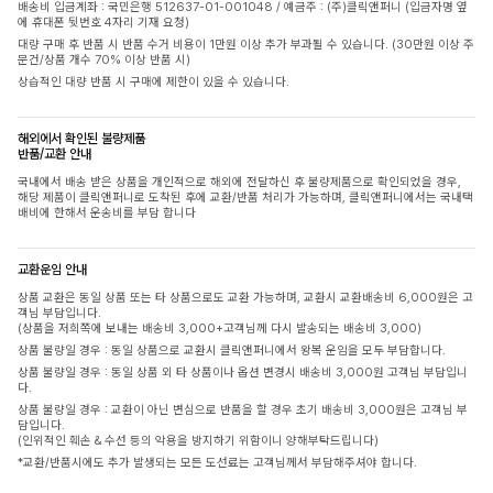
배송비 입금계좌 : 국민은행 512637-01-001048 / 예금주 : (주)클릭앤퍼니 (입금자명 옆
에 휴대폰 뒷번호 4자리 기재 요청)
대량 구매 후 반품 시 반품 수거 비용이 1만원 이상 추가 부과될 수 있습니다. (30만원 이상 주
문건/상품 개수 70% 이상 반품 시)
상습적인 대량 반품 시 구매에 제한이 있을 수 있습니다.
해외에서 확인된 불량제품
반품/교환 안내
국내에서 배송 받은 상품을 개인적으로 해외에 전달하신 후 불량제품으로 확인되었을 경우,
해당 제품이 클릭앤퍼니로 도착된 후에 교환/반품 처리가 가능하며, 클릭앤퍼니에서는 국내택
배비에 한해서 운송비를 부담 합니다
교환운임 안내
상품 교환은 동일 상품 또는 타 상품으로도 교환 가능하며, 교환시 교환배송비 6,000원은 고
객님 부담입니다.
(상품을 저희쪽에 보내는 배송비 3,000+고객님께 다시 발송되는 배송비 3,000)
상품 불량일 경우 : 동일 상품으로 교환시 클릭앤퍼니에서 왕복 운임을 모두 부담합니다.
상품 불량일 경우 : 동일 상품 외 타 상품이나 옵션 변경시 배송비 3,000원 고객님 부담입니
다.
상품 불량일 경우 : 교환이 아닌 변심으로 반품을 할 경우 초기 배송비 3,000원은 고객님 부
담입니다.
(인위적인 훼손 & 수선 등의 악용을 방지하기 위함이니 양해부탁드립니다)
*교환/반품시에도 추가 발생되는 모든 도선료는 고객님께서 부담해주셔야 합니다.