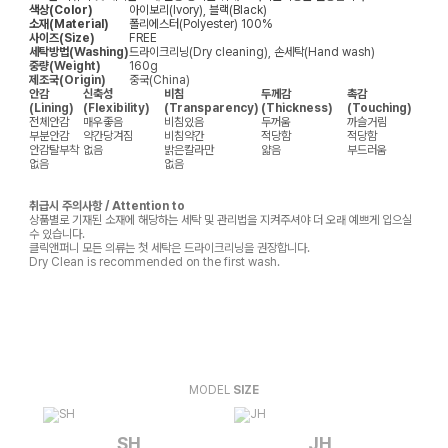
색상(Color)
아이보리(Ivory), 블랙(Black)
소재(Material)
폴리에스터(Polyester) 100%
사이즈(Size)
FREE
세탁방법(Washing)
드라이크리닝(Dry cleaning), 손세탁(Hand wash)
중량(Weight)
160g
제조국(Origin)
중국(China)
안감
신축성
비침
두께감
촉감
(Lining)
(Flexibility)
(Transparency)
(Thickness)
(Touching)
전체안감
매우좋음
비침있음
두꺼움
까슬거림
부분안감
약간당겨짐
비침약간
적당함
적당함
안감탈부착
없음
밝은칼라만
얇음
부드러움
없음
없음
취급시 주의사항 / Attention to
상품별로 기재된 소재에 해당하는 세탁 및 관리법을 지켜주셔야 더 오래 예쁘게 입으실
수 있습니다.
클릭앤퍼니 모든 의류는 첫 세탁은 드라이크리닝을 권장합니다.
Dry Clean is recommended on the first wash.
MODEL
SIZE
SH
JH