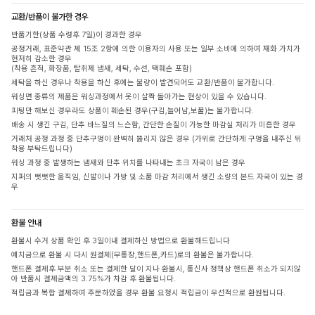
교환/반품이 불가한 경우
반품기한(상품 수령후 7일)이 경과한 경우
공정거래, 표준약관 제 15조 2항에 의한 이용자의 사용 또는 일부 소비에 의하여 재화 가치가
현저히 감소한 경우
(착용 흔적, 화장품, 탈취제 냄새, 세탁, 수선, 택훼손 포함)
세탁을 하신 경우나 착용을 하신 후에는 불량이 발견되어도 교환/반품이 불가합니다.
워싱면 종류의 제품은 워싱과정에서 옷이 살짝 돌아가는 현상이 있을 수 있습니다.
피팅만 해보신 경우라도 상품이 훼손된 경우(구김,늘어남,보풀)는 불가합니다.
배송 시 생긴 구김, 단추 바느질의 느슨함, 간단한 손질이 가능한 마감실 처리가 미흡한 경우
거래처 공정 과정 중 단추구멍이 완벽히 뚫리지 않은 경우 (가위로 간단하게 구멍을 내주신 뒤
착용 부탁드립니다)
워싱 과정 중 발생하는 냄새와 단추 위치를 나타내는 초크 자국이 남은 경우
지퍼의 뻣뻣한 움직임, 신발이나 가방 및 소품 마감 처리에서 생긴 소량의 본드 자국이 있는 경
우
환불 안내
환불시 수거 상품 확인 후 3일이내 결제하신 방법으로 환불해드립니다
예치금으로 환불 시 다시 원결제(무통장,핸드폰,카드)로의 환불은 불가합니다.
핸드폰 결제후 부분 취소 또는 결제한 달이 지나 환불시, 통신사 정책상 핸드폰 취소가 되지않
아 반품시 결제금액의 3.75%가 차감 후 환불됩니다.
적립금과 복합 결제하여 주문하였을 경우 환불 요청시 적립금이 우선적으로 환원됩니다.