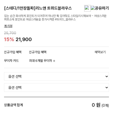
[스테디/1만장돌파]리느앤 트위드블라우스
입는 순간 화사하게 포인트가 되어주어 하나만 툭 입어줘도 스타일리시해보여 ~ 여성스러운
퍼프소매 포인트로 여성스러움을 증가시켜준 #트위드_블라우스
개 리뷰
25,700
15%
21,900
신규가입 혜택
신규가입 혜택
혜택보기
무이자 카드
최대 6개월 무이자
0
원
상품금액 합계
(
0
개)