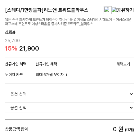
[스테디/1만장돌파]리느앤 트위드블라우스
입는 순간 화사하게 포인트가 되어주어 하나만 툭 입어줘도 스타일리시해보여 ~ 여성스러운
퍼프소매 포인트로 여성스러움을 증가시켜준 #트위드_블라우스
개 리뷰
25,700
15%
21,900
신규가입 혜택
신규가입 혜택
혜택보기
무이자 카드
최대 6개월 무이자
0
원
상품금액 합계
(
0
개)