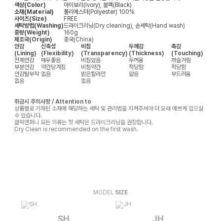
색상(Color)
아이보리(Ivory), 블랙(Black)
소재(Material)
폴리에스터(Polyester) 100%
사이즈(Size)
FREE
세탁방법(Washing)
드라이크리닝(Dry cleaning), 손세탁(Hand wash)
중량(Weight)
160g
제조국(Origin)
중국(China)
안감
신축성
비침
두께감
촉감
(Lining)
(Flexibility)
(Transparency)
(Thickness)
(Touching)
전체안감
매우좋음
비침있음
두꺼움
까슬거림
부분안감
약간당겨짐
비침약간
적당함
적당함
안감탈부착
없음
밝은칼라만
얇음
부드러움
없음
없음
취급시 주의사항 / Attention to
상품별로 기재된 소재에 해당하는 세탁 및 관리법을 지켜주셔야 더 오래 예쁘게 입으실
수 있습니다.
클릭앤퍼니 모든 의류는 첫 세탁은 드라이크리닝을 권장합니다.
Dry Clean is recommended on the first wash.
MODEL
SIZE
SH
JH