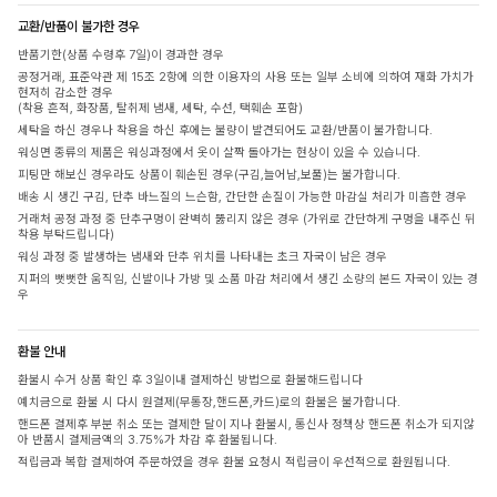
교환/반품이 불가한 경우
반품기한(상품 수령후 7일)이 경과한 경우
공정거래, 표준약관 제 15조 2항에 의한 이용자의 사용 또는 일부 소비에 의하여 재화 가치가
현저히 감소한 경우
(착용 흔적, 화장품, 탈취제 냄새, 세탁, 수선, 택훼손 포함)
세탁을 하신 경우나 착용을 하신 후에는 불량이 발견되어도 교환/반품이 불가합니다.
워싱면 종류의 제품은 워싱과정에서 옷이 살짝 돌아가는 현상이 있을 수 있습니다.
피팅만 해보신 경우라도 상품이 훼손된 경우(구김,늘어남,보풀)는 불가합니다.
배송 시 생긴 구김, 단추 바느질의 느슨함, 간단한 손질이 가능한 마감실 처리가 미흡한 경우
거래처 공정 과정 중 단추구멍이 완벽히 뚫리지 않은 경우 (가위로 간단하게 구멍을 내주신 뒤
착용 부탁드립니다)
워싱 과정 중 발생하는 냄새와 단추 위치를 나타내는 초크 자국이 남은 경우
지퍼의 뻣뻣한 움직임, 신발이나 가방 및 소품 마감 처리에서 생긴 소량의 본드 자국이 있는 경
우
환불 안내
환불시 수거 상품 확인 후 3일이내 결제하신 방법으로 환불해드립니다
예치금으로 환불 시 다시 원결제(무통장,핸드폰,카드)로의 환불은 불가합니다.
핸드폰 결제후 부분 취소 또는 결제한 달이 지나 환불시, 통신사 정책상 핸드폰 취소가 되지않
아 반품시 결제금액의 3.75%가 차감 후 환불됩니다.
적립금과 복합 결제하여 주문하였을 경우 환불 요청시 적립금이 우선적으로 환원됩니다.