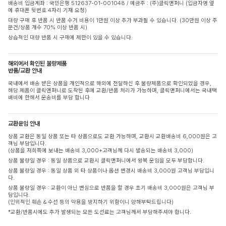
배송비 입금계좌 : 국민은행 512637-01-001048 / 예금주 : (주)클릭앤퍼니 (입금자명 옆
에 휴대폰 뒷번호 4자리 기재 요청)
대량 구매 후 반품 시 반품 수거 비용이 1만원 이상 추가 부과될 수 있습니다. (30만원 이상 주
문건/상품 개수 70% 이상 반품 시)
상습적인 대량 반품 시 구매에 제한이 있을 수 있습니다.
해외에서 확인된 불량제품
반품/교환 안내
국내에서 배송 받은 상품을 개인적으로 해외에 전달하신 후 불량제품으로 확인되었을 경우,
해당 제품이 클릭앤퍼니로 도착된 후에 교환/반품 처리가 가능하며, 클릭앤퍼니에서는 국내택
배비에 한해서 운송비를 부담 합니다
교환운임 안내
상품 교환은 동일 상품 또는 타 상품으로도 교환 가능하며, 교환시 교환배송비 6,000원은 고
객님 부담입니다.
(상품을 저희쪽에 보내는 배송비 3,000+고객님께 다시 발송되는 배송비 3,000)
상품 불량일 경우 : 동일 상품으로 교환시 클릭앤퍼니에서 왕복 운임을 모두 부담합니다.
상품 불량일 경우 : 동일 상품 외 타 상품이나 옵션 변경시 배송비 3,000원 고객님 부담입니
다.
상품 불량일 경우 : 교환이 아닌 변심으로 반품을 할 경우 초기 배송비 3,000원은 고객님 부
담입니다.
(인위적인 훼손 & 수선 등의 악용을 방지하기 위함이니 양해부탁드립니다)
*교환/반품시에도 추가 발생되는 모든 도선료는 고객님께서 부담해주셔야 합니다.